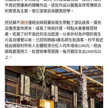
平易近間優美的磚雕作品，這些作品以龍鳳呈祥等傳統吉
利寄意為主題，吸引游客前來觀賞研學。
拐兒鎮不
講授
僅經由過程藝術寫生帶動了游玩成長，還充
足應用當地資本，成長了核桃托管、特點水產養殖等財
產，拓寬了村平易近的支出起源。以老井村為中間的寫生
片區自運營以來，已招待跨越4萬名師生和游客，村平易近
經由過程村所有人全體經濟分紅人均年增收1200元，經由
過程處理用工、批發辦事等道路，每月額定支出1500元以
上。