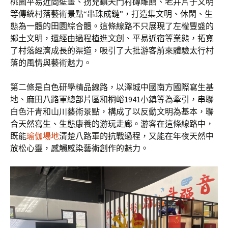
桃園平易近間壁畫、拐兒鎮天門村磚雕館、老井片子文明
等傳統村落藝術景點“串珠成鏈”，打造集文明、休閑、生
態為一體的田園綜合體。這條線路不只展現了左權豐盛的
鄉土文明，還經由過程植進文創、平易近宿等業態，拓寬
了村落經濟成長的渠道，吸引了大批游客前來體驗太行村
落的風情與藝術魅力。
第二條是白色研學精品線路，以澤城中國南方國際寫生基
地、麻田八路軍總部片區和桐峪1941小鎮等為牽引，串聯
白色汗青和山川藝術景點，構成了以反動文明為基本，聯
合天然寫生、生態康養的游玩走廊。游客在這條線路中，
既能
瑜伽場地
清楚八路軍的抗戰過程，又能在年夜天然中
放松心靈，感觸感染藝術創作的魅力。