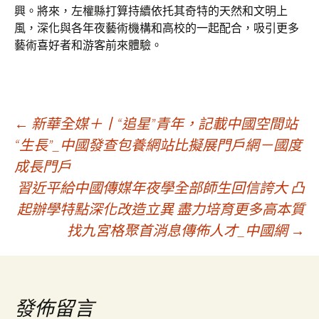
興。將來，左權縣打算持續依托其奇特的天然和文明上
風，深化與各年夜藝術機構和高校的一起配合，吸引更多
藝術喜好者和游客前來體驗。
文
←
新華全媒＋丨“追星”青年，記載中國空間站
“生長”_中國發查包養網站比擬展門戶網－國度
成長門戶
章
習近平給中國傳媒年夜學全部師生回信誇大 凸
起辦學特點深化改造立異 盡力培育更多高本質
導
找九宮格聚首消息傳佈人才_中國網
→
覽
發佈留言