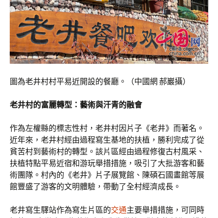
圖為老井村村平易近開設的餐廳。（中國網 郝巖攝）
老井村的富麗轉型：藝術與汗青的融會
作為左權縣的標志性村，老井村因片子《老井》而著名。
近年來，老井村經由過程寫生基地的扶植，勝利完成了從
貧苦村到藝術村的轉型。該片區經由過程修復古村風采、
扶植特點平易近宿和游玩舉措措施，吸引了大批游客和藝
術團隊。村內的《老井》片子展覽館、陳碩石國畫館等展
館豐盛了游客的文明體驗，帶動了全村經濟成長。
老井寫生驛站作為寫生片區的
交通
主要舉措措施，可同時