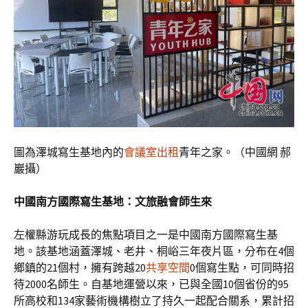
圖為澤城寫生基地內的
會議室出租
青年之家。（中國網 郝
巖攝）
中國南方國際寫生基地：文旅融會師生來
左權縣游玩成長的焦點項目之一是中國南方國際寫生基
地。該基地涵蓋澤城、老井、桐峪三年夜片區，分布在4個
鄉鎮的21個村，擁有跨越20
共享空間
0個寫生點，可同時招
待2000名師生。自基地運營以來，已與全國10個省份的95
所高校和134家藝術機構樹立了持久一起配合關系，累計招