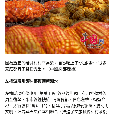
圖為豐產的老井村村平易近，自從吃上了“文旅飯”，很多
家庭都有了雙份支出。（中國網 郝巖攝）
左權游玩引領村落復興新潮水
左權縣以進修應用“萬萬工程”經歷為引領，有用推動村落
周全復興，牢牢繚繞扶植 “清冷夏都、白色左權、轉型窪
地、太行強縣”奮斗目的，構建了高品德游玩系統，勝利將
文明、汗青與天然資本相聯合，推進了文旅融會和村落復