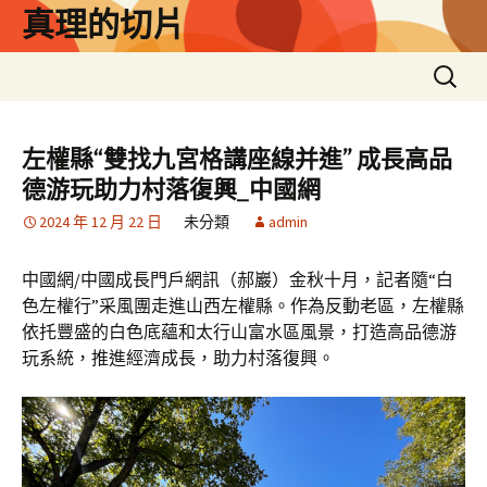
跳
真理的切片
至
主
搜
要
尋
內
關
容
鍵
左權縣“雙找九宮格講座線并進” 成長高品
字:
德游玩助力村落復興_中國網
2024 年 12 月 22 日
未分類
admin
中國網/中國成長門戶網訊（郝巖）金秋十月，記者隨“白
色左權行”采風團走進山西左權縣。作為反動老區，左權縣
依托豐盛的白色底蘊和太行山富水區風景，打造高品德游
玩系統，推進經濟成長，助力村落復興。