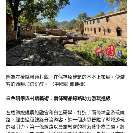
圖為左權縣橫嶺村貌，在保存原建筑的基本上布展，使游
客的體驗加倍沉醉。 （中國網 郝巖攝）
白色研學與村落藝術：兩條精品線路助力游玩進級
左權縣繚繞農旅融會和白色研學，打造了兩條精品游玩線
路，經由過程線路分流游客，進一個步驟晉陞了縣域游玩
的吸引力。第一條線路以農旅融會的村落藝術為主題，將