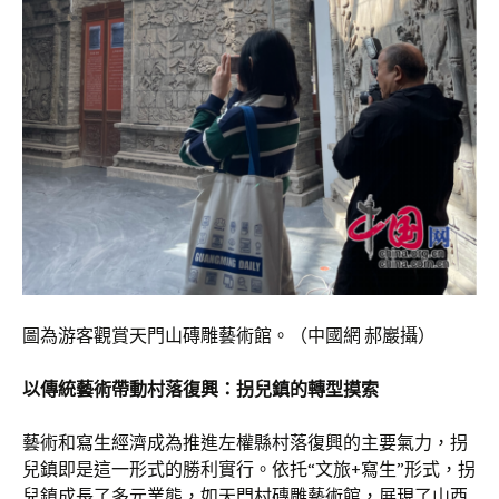
圖為游客觀賞天門山磚雕藝術館。（中國網 郝巖攝）
以傳統藝術帶動村落復興：拐兒鎮的轉型摸索
藝術和寫生經濟成為推進左權縣村落復興的主要氣力，拐
兒鎮即是這一形式的勝利實行。依托“文旅+寫生”形式，拐
兒鎮成長了多元業態，如天門村磚雕藝術館，展現了山西