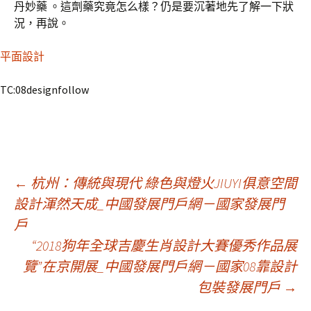
丹妙藥 。這劑藥究竟怎么樣？仍是要沉著地先了解一下狀
況，再說。
平面設計
TC:08designfollow
文
←
杭州：傳統與現代 綠色與燈火JIUYI俱意空間
設計渾然天成_中國發展門戶網－國家發展門
戶
章
“2018狗年全球吉慶生肖設計大賽優秀作品展
覽”在京開展_中國發展門戶網－國家08靠設計
導
包裝發展門戶
→