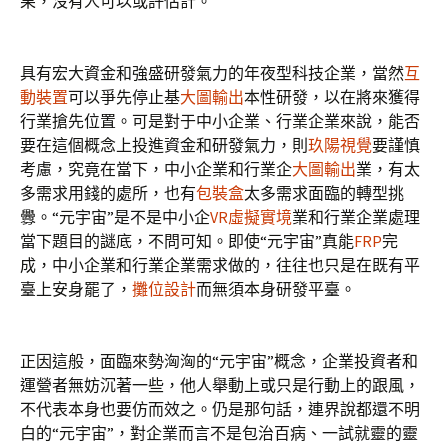
果，沒有人可以或許估計。
具有宏大資金和強盛研發氣力的年夜型科技企業，當然
互
動裝置
可以爭先停止基
大圖輸出
本性研發，以在將來獲得
行業搶先位置。可是對于中小企業、行業企業來說，能否
要在這個概念上投進資金和研發氣力，則
玖陽視覺
要謹慎
考慮，究竟在當下，中小企業和行業企
大圖輸出
業，有太
多需求用錢的處所，也有
包裝盒
太多需求面臨的轉型挑
釁。“元宇宙”是不是中小企
VR虛擬實境
業和行業企業處理
當下題目的謎底，不問可知。即使“元宇宙”真能
FRP
完
成，中小企業和行業企業需求做的，往往也只是在既有平
臺上安身罷了，
攤位設計
而無須本身研發平臺。
正因這般，面臨來勢洶洶的“元宇宙”概念，企業投資者和
運營者無妨沉著一些，他人舉動上或只是行動上的跟風，
不代表本身也要仿而效之。仍是那句話，連界說都還不明
白的“元宇宙”，對企業而言不是包治百病、一試就靈的靈