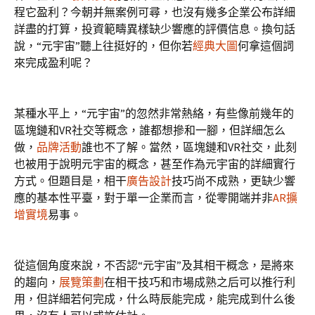
程它盈利？今朝并無案例可尋，也沒有幾多企業公布詳細
詳盡的打算，投資範疇異樣缺少響應的評價信息。換句話
說，“元宇宙”聽上往挺好的，但你若
經典大圖
何拿這個詞
來完成盈利呢？
某種水平上，“元宇宙”的忽然非常熱絡，有些像前幾年的
區塊鏈和VR社交等概念，誰都想摻和一腳，但詳細怎么
做，
品牌活動
誰也不了解。當然，區塊鏈和VR社交，此刻
也被用于說明元宇宙的概念，甚至作為元宇宙的詳細實行
方式。但題目是，相干
廣告設計
技巧尚不成熟，更缺少響
應的基本性平臺，對于單一企業而言，從零開端并非
AR擴
增實境
易事。
從這個角度來說，不否認“元宇宙”及其相干概念，是將來
的趨向，
展覽策劃
在相干技巧和市場成熟之后可以推行利
用，但詳細若何完成，什么時辰能完成，能完成到什么後