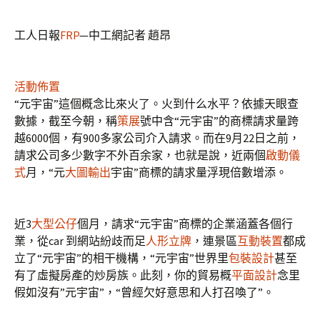
工人日報
FRP
—中工網記者 趙昂
活動佈置
“元宇宙”這個概念比來火了。火到什么水平？依據天眼查
數據，截至今朝，稱
策展
號中含“元宇宙”的商標請求量跨
越6000個，有900多家公司介入請求。而在9月22日之前，
請求公司多少數字不外百余家，也就是說，近兩個
啟動儀
式
月，“元
大圖輸出
宇宙”商標的請求量浮現倍數增添。
近3
大型公仔
個月，請求“元宇宙”商標的企業涵蓋各個行
業，從car 到網站紛歧而足
人形立牌
，連景區
互動裝置
都成
立了“元宇宙”的相干機構，“元宇宙”世界里
包裝設計
甚至
有了虛擬房產的炒房族。此刻，你的貿易概
平面設計
念里
假如沒有”元宇宙”，“曾經欠好意思和人打召喚了”。