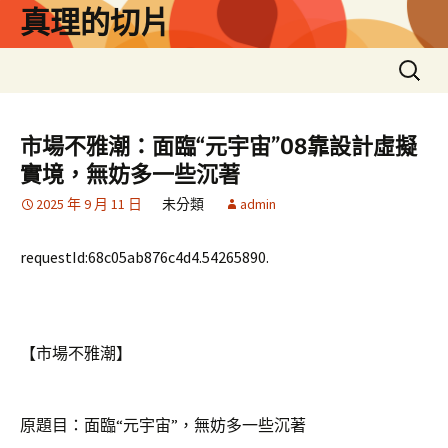
跳
真理的切片
至
主
搜
要
尋
內
關
容
鍵
市場不雅潮：面臨“元宇宙”08靠設計虛擬
字:
實境，無妨多一些沉著
2025 年 9 月 11 日
未分類
admin
requestId:68c05ab876c4d4.54265890.
【市場不雅潮】
原題目：面臨“元宇宙”，無妨多一些沉著