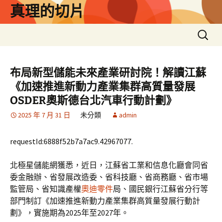
跳
真理的切片
至
主
搜
要
尋
內
關
容
鍵
布局新型儲能未來產業研討院！解讀江蘇
字:
《加速推進新動力產業集群高質量發展
OSDER奧斯德台北汽車行動計劃》
2025 年 7 月 31 日
未分類
admin
requestId:6888f52b7a7ac9.42967077.
北極星儲能網獲悉，近日，江蘇省工業和信息化廳會同省
委金融辦、省發展改造委、省科技廳、省商務廳、省市場
監管局、省知識產權
奧迪零件
局、國民銀行江蘇省分行等
部門制訂《加速推進新動力產業集群高質量發展行動計
劃》，實施期為2025年至2027年。