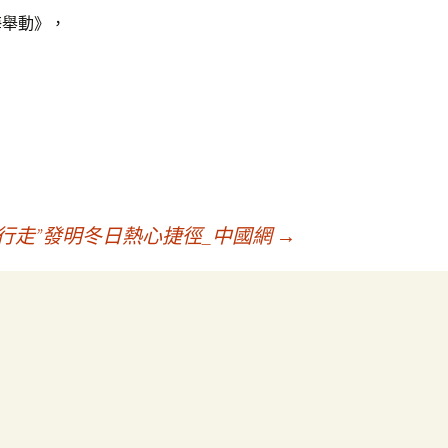
海舉動》，
行走”發明冬日熱心捷徑_中國網
→