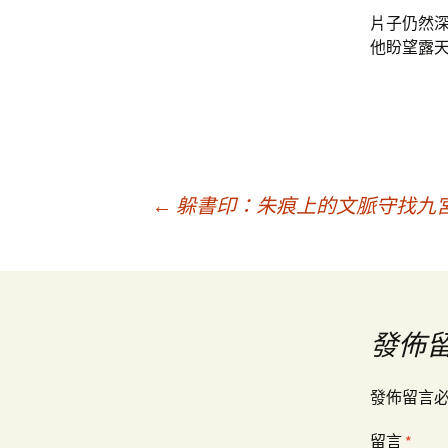
片子仍然
他盼望露
文
←
躲書印：朱痕上的文脈守找九宮
章
導
發佈
覽
發佈留言
留言
*