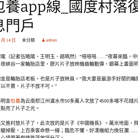
包養app線_國度村落
息門戶
2 月 14 日
未分類
admin
電（記者伍曉陽、王明玉、趙珮然）“嗒嗒嗒……”夜幕來臨，
年夜峽谷一家輪胎店里，膠片片子放映機齒輪動彈，銀幕上畫面
明金是輪胎店老板，也是片子放映員。“我大要是最游手好閒的輪
以不賣，片子不放不可。”
楊明金
包養
為云南怒江州瀘水市50多萬人次放了4500多場不花錢
里點亮了片子之光。
他又進村放片子了，此次放的是片子《中國機長》。萬米地面，
客艙掉壓，上百乘客命懸一線；臨危不懼，好漢機組力挽狂瀾…
，心境跟著劇情跌蕩放誕升沉。