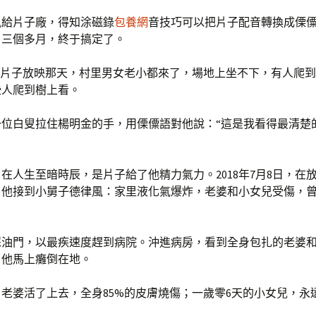
風給片子廠，得知涂磁錄
包養網
音技巧可以把片子配音轉換成傈
了三個多月，終于搞定了。
版片子放映那天，村里男女老小都來了，場地上坐不下，有人爬
些人爬到樹上看。
一位白叟拉住楊明金的手，用傈僳語對他說：“這是我看得最清楚
在人生至暗時辰，是片子給了他精力氣力。2018年7月8日，在
，他接到小舅子德律風：家里液化氣爆炸，老婆和小女兒受傷，
踩油門，以最疾速度趕到病院。沖進病房，看到全身包扎的老婆
，他馬上癱倒在地。
老婆活了上去，全身85%的皮膚燒傷；一歲零6天的小女兒，永