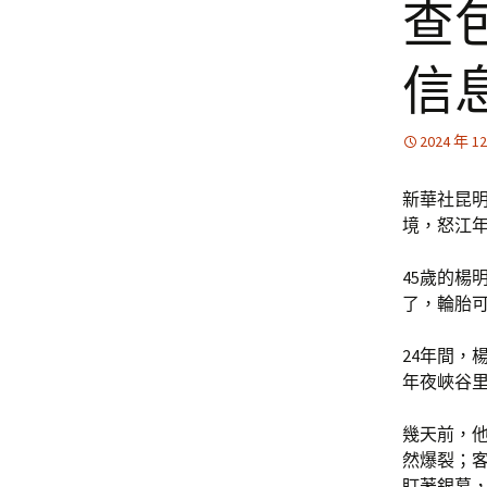
查
信
2024 年 1
新華社昆明
境，怒江
45歲的楊
了，輪胎可
24年間，
年夜峽谷
幾天前，
然爆裂；
盯著銀幕