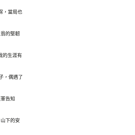
保，當局也
人翁的堅韌
我的生涯有
子，偶遇了
張軍告知
了山下的安