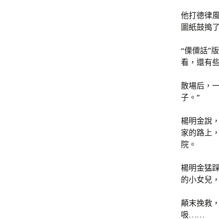
他打德律
圖紙鼓搗
“傈僳話”
看，還有
散場后，
子。”
楊明金說，
家的路上
院。
楊明金猛
的小女兒
顛末挽救，
吸……