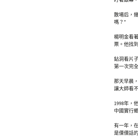
散場后，
嗎？”
楊明金看
票。他找
鉆洞看片子
第一次完
那天早晨
讓大師看不
1998年
中國實行
有一年，
是傈僳話