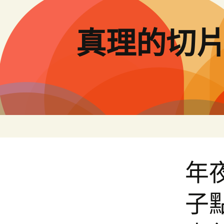
跳
至
主
真理的切
要
內
容
年
子