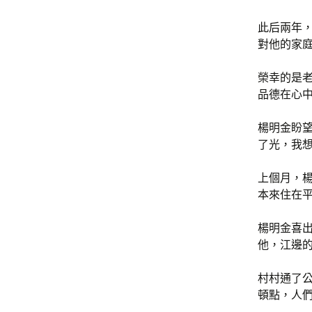
此后兩年，
對他的家
榮幸的是
品德在心中
楊明金盼
了光，我想
上個月，
本來住在
楊明金喜
他，江邊
村村通了
頓點，人