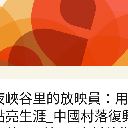
片
夜峽谷里的放映員：
點亮生涯_中國村落復