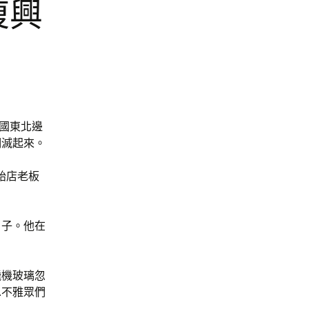
復興
中國東北邊
明滅起來。
胎店老板
片子。他在
飛機玻璃忽
…不雅眾們