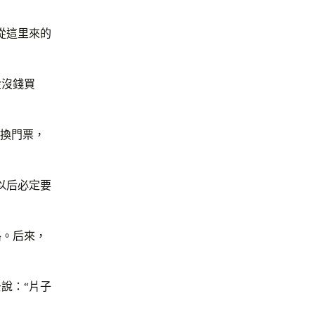
從這里來的
金沒錢買
蛋換門票，
以后必定要
路。后來，
說：“片子