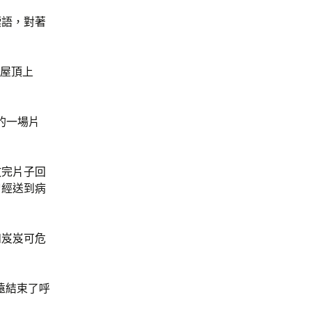
僳語，對著
到屋頂上
的一場片
放完片子回
曾經送到病
和岌岌可危
遠結束了呼