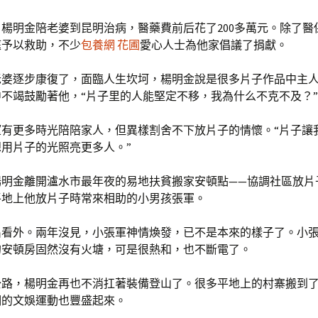
楊明金陪老婆到昆明治病，醫藥費前后花了200多萬元。除了醫
庭予以救助，不少
包養網 花圃
愛心人士為他家倡議了捐獻。
老婆逐步康復了，面臨人生坎坷，楊明金說是很多片子作品中主
不竭鼓勵著他，“片子里的人能堅定不移，我為什么不克不及？”
望有更多時光陪陪家人，但異樣割舍不下放片子的情懷。“片子讓
用片子的光照亮更多人。”
楊明金離開瀘水市最年夜的易地扶貧搬家安頓點——協調社區放片
平地上他放片子時常來相助的小男孩張軍。
出看外。兩年沒見，小張軍神情煥發，已不是本來的樣子了。小
的安頓房固然沒有火塘，可是很熱和，也不斷電了。
公路，楊明金再也不消扛著裝備登山了。很多平地上的村寨搬到
們的文娛運動也豐盛起來。