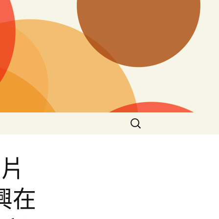
搜
尋
關
鍵
用片
字:
興在