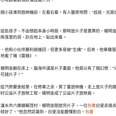
幾個小孩湊到放映機前，左看右看。有人獵奇地問：“叔叔，光是
著這些孩子，不由想起本身小時辰。那時放片子是賣票的，楊明
到角落里的洞，趴在地上，鉆出來看。
，他和小伙伴勝利過幾回，但更多是被“生擒”。后來，他拿雞
全地看了場《雷鋒》。
，楊明金躺在床上，腦海中滿是片子畫面。他是以有了個幻想：“
花錢片子！”
，他從汽修黌舍結業，在修車之余，買了臺放映機，走上放片子的
鄉村公益片子放映工程，楊明金成了公益片子放映員。
在瀘水市六庫鎮賴茂村，楊明金剛放完片子，一位
包養
白叟走過去
的就好了。”他忽然認識到，白叟沒能聽懂對白。
包養