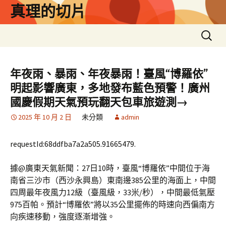
跳
真理的切片
至
主
搜
要
尋
內
關
容
鍵
年夜雨、暴雨、年夜暴雨！臺風“博羅依”
字:
明起影響廣東，多地發布藍色預警！廣州
國慶假期天氣預玩翻天包車旅遊測→
2025 年 10 月 2 日
未分類
admin
requestId:68ddfba7a2a505.91665479.
據@廣東天氣新聞：27日10時，臺風“博羅依”中間位于海
南省三沙市（西沙永興島）東南邊385公里的海面上，中間
四周最年夜風力12級（臺風級，33米/秒），中間最低氣壓
975百帕。預計“博羅依”將以35公里擺佈的時速向西偏南方
向疾速移動，強度逐漸增強。