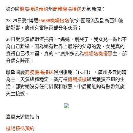
據@廣
機場接送預約
州
商務機場接送
天氣 新聞：
28-29日受“博羅
55688機場接送
依”外圍環流及副高西伸波
動影響，廣州有雷陣雨部分年夜雨；
30日受反氣旋環流把持，“媽媽，別哭了，我女兒一點也不
為自己難過，因為她有世界上最好的父母的愛，女兒真的
覺得自己很幸福，真的。”廣州多云為
機場送機優惠
主，部
分偶有陣雨；
瞻望國慶
商務機場接送
假期後期（1-5日），廣州多云間晴
為主，天氣總體穩定，奚府裡
機場接機
過著狼狽不堪的生
活，卻對她沒有任何憐憫和歉意。中后期能夠有熱帶氣旋
天生接近。
臺風天避險指南
機場接送預約