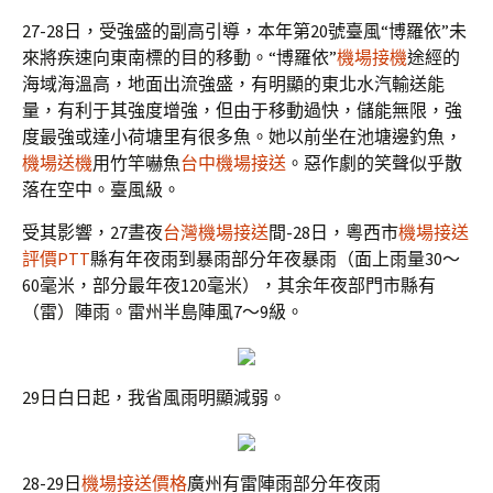
27-28日，受強盛的副高引導，本年第20號臺風“博羅依”未
來將疾速向東南標的目的移動。“博羅依”
機場接機
途經的
海域海溫高，地面出流強盛，有明顯的東北水汽輸送能
量，有利于其強度增強，但由于移動過快，儲能無限，強
度最強或達小荷塘里有很多魚。她以前坐在池塘邊釣魚，
機場送機
用竹竿嚇魚
台中機場接送
。惡作劇的笑聲似乎散
落在空中。臺風級。
受其影響，27晝夜
台灣機場接送
間-28日，粵西市
機場接送
評價PTT
縣有年夜雨到暴雨部分年夜暴雨（面上雨量30～
60毫米，部分最年夜120毫米），其余年夜部門市縣有
（雷）陣雨。雷州半島陣風7～9級。
29日白日起，我省風雨明顯減弱。
28-29日
機場接送價格
廣州有雷陣雨部分年夜雨