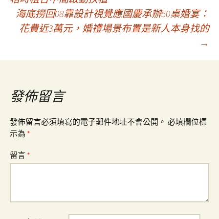
海底撈回08靠設計視覺應國慶承辦50桌婚宴：
章
花費近3萬元，婚禮場景布置是新人本身找的
→
導
覽
發佈留言
發佈留言必須填寫的電子郵件地址不會公開。
必填欄位標
示為
*
留言
*