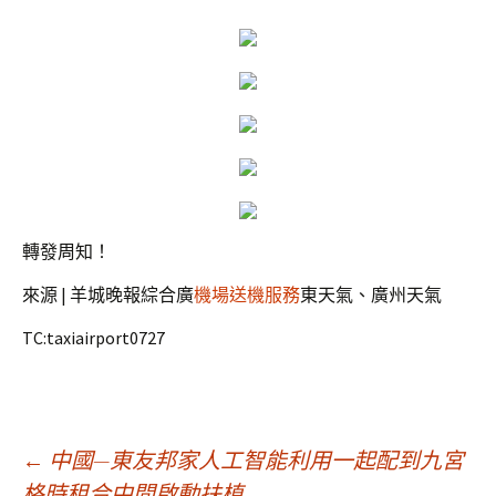
轉發周知！
來源 | 羊城晚報綜合廣
機場送機服務
東天氣、廣州天氣
TC:taxiairport0727
文
←
中國—東友邦家人工智能利用一起配到九宮
格時租合中間啟動扶植