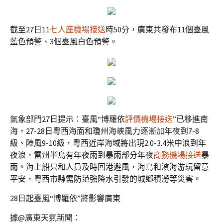
截至27日11
七人座機場接送
時50分，廣東共發布11個臺風
藍色預警、3個臺風白色預警。
氣象部門27日提示：臺風“博羅依
評價機場接送
”已移進南
海，27-28日粵西海面和瓊州海峽風力逐漸加年夜到7-8
級、陣風9-10級，粵西近岸海域將出現2.0-3.4米中浪到年
夜浪，雷州半島有年夜雨到暴雨部分年夜
商務機場接送
暴
雨。海上船只和人員及時回港避風，海島和濱海游玩留意
平安，粵西市縣需防范強降水引發的城鄉積澇等災害。
28日起臺風“博羅依”將影響廣東
據@廣東天氣新聞：