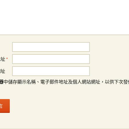
地址
*
網址
器
中儲存顯示名稱、電子郵件地址及個人網站網址，以供下次發