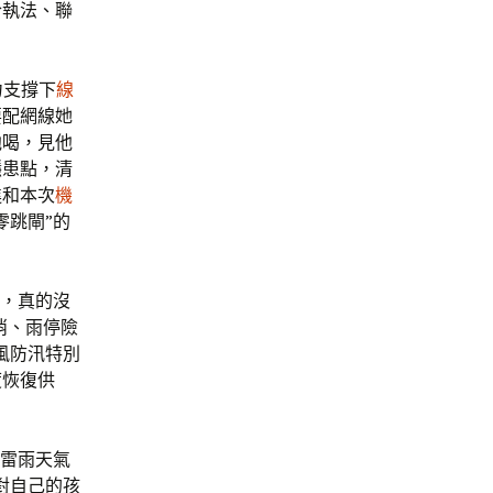
合執法、聯
力支撐下
線
要配網線她
他喝，見他
隱患點，清
進和本次
機
零跳閘”的
，真的沒
消、雨停險
風防汛特別
度恢復供
雷雨天氣
對自己的孩