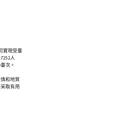
公司實現受臺
252人
0臺次。
送
情和地質
時采取有用