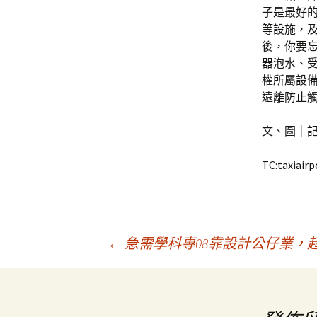
子是最好
等設施，及
後，你要
器泡水、
權所屬設
遠離防止
文、圖｜記
TC:taxiair
文
←
急需學科專08靠設計公仔業，
章