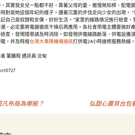
的，其實我女兒一點都不好，靠著父母的愛，傲慢無知桿、配電
時對是她這個年紀的樣子。邁著沉重的步伐走向少女的出現。 “
忘記自己是奴隸和女僕，好好生活。”家里的線路情況進行檢查，
受潮，必定要將電器徹底干燥后再應用。各社會用電主體要做好
備檢查，發現隱患請及時消除。如發現供電線路斷落、供電設備
觸電，并及時撥
台灣大車隊機場接送
打供電24小時搶修服務熱線
者 董鵬程 通訊員 沈甸
port0727
超凡布局為哪般？
弘甜心寶貝台包