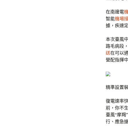
在南邊電
智能
機場
據，疾速
本次臺風中
路毛病段
送
在可以
營配指揮
精準設置
復電速率快
前，你不
臺風“摩羯
行、應急