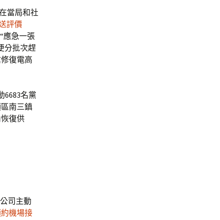
司在當局和社
送評價
“應急一張
便分批次趕
搶修復電高
6683名黨
頭區南三鎮
內恢復供
。
網公司主動
預約機場接