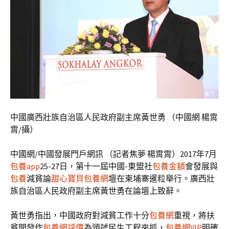
中國廣西壯族自治區人民政府副主席黃世勇 （中國網 楊霄
霄/攝）
中國網/中國發展門戶網訊 （記者焦夢 楊霄霄）2017年7月
包養app
25-27日，第十一屆中國-東盟社
包養金額
會發展與
包養
減貧論
甜心寶貝包養網
壇在柬埔寨暹粒舉行。廣西壯
族自治區人民政府副主席黃世勇在論壇上致辭。
黃世勇指出，中國政府對減貧工作十分
包養網
重視，將扶
貧開發作
包養網評價
為頭號民生工程來抓，
包養網VIP
明確