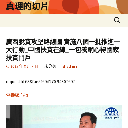
跳
真理的切片
至
主
搜
要
尋
內
關
容
鍵
廣西脫貧攻堅路線圖 實施八個一批推進十
字:
大行動_中國扶貧在線_一包養網心得國家
扶貧門戶
2025 年 8 月 4 日
未分類
admin
requestId:688fae5f69d270.94307697.
包養網心得