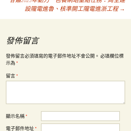
章
設隴電進魯、核準開工隴電進浙工程
→
導
覽
發佈留言
發佈留言必須填寫的電子郵件地址不會公開。
必填欄位標
示為
*
留言
*
顯示名稱
*
電子郵件地址
*