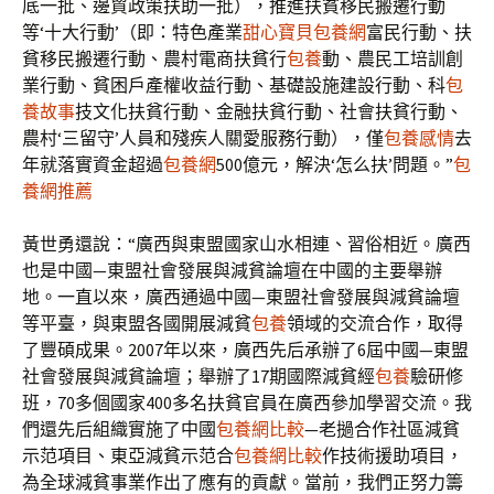
底一批、邊貿政策扶助一批），推進扶貧移民搬遷行動
等‘十大行動’（即：特色產業
甜心寶貝包養網
富民行動、扶
貧移民搬遷行動、農村電商扶貧行
包養
動、農民工培訓創
業行動、貧困戶產權收益行動、基礎設施建設行動、科
包
養故事
技文化扶貧行動、金融扶貧行動、社會扶貧行動、
農村‘三留守’人員和殘疾人關愛服務行動），僅
包養感情
去
年就落實資金超過
包養網
500億元，解決‘怎么扶’問題。”
包
養網推薦
黃世勇還說：“廣西與東盟國家山水相連、習俗相近。廣西
也是中國—東盟社會發展與減貧論壇在中國的主要舉辦
地。一直以來，廣西通過中國—東盟社會發展與減貧論壇
等平臺，與東盟各國開展減貧
包養
領域的交流合作，取得
了豐碩成果。2007年以來，廣西先后承辦了6屆中國—東盟
社會發展與減貧論壇；舉辦了17期國際減貧經
包養
驗研修
班，70多個國家400多名扶貧官員在廣西參加學習交流。我
們還先后組織實施了中國
包養網比較
—老撾合作社區減貧
示范項目、東亞減貧示范合
包養網比較
作技術援助項目，
為全球減貧事業作出了應有的貢獻。當前，我們正努力籌