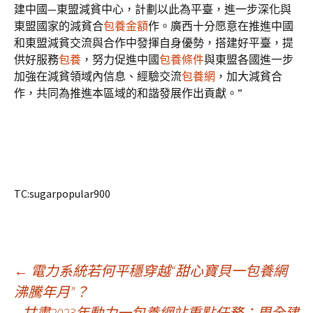
建中國—東盟減貧中心，計劃以此為平臺，進一步深化與
東盟國家的減貧合
包養金額
作。廣西十分愿意在推進中國
和東盟減貧交流與合作中發揮自身優勢，搭建好平臺，提
供好服務
包養
，努力促進中國
包養條件
與東盟各國進一步
加強在減貧領域內信息、經驗交流
包養網
，加大減貧合
作，共同為推進本區域的和諧發展作出貢獻。”
TC:sugarpopular900
文
←
電力系統若何平穩穿越“甜心寶貝一包養網
沸騰年月”？
甘肅2023年動力一包養網站重點任務：周全建