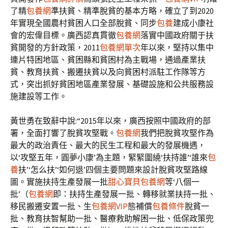
了精
包養網
準扶貧、精準脫貧的基本方略，確立了到2020
年實現全國農村貧困人口全部脫貧、同步
包養
建成小康社
會的宏偉目標。廣西認真貫徹
包養網
落實中國政府關于扶
貧開發的方針政策，2011
包養網單次
年以來，堅持以集中
連片特困地區、貧困縣和貧困村為主戰場，通過產業扶
貧、教育扶貧、搬遷扶貧以及向貧困村派駐工作隊等方
式，突出抓好貧困地區產業發展、基礎設施和公共服務設
施建設等工作。
黃世勇在致辭中說:“2015年以來，廣西按照中國政府的部
署，全面打響了脫貧攻堅戰。
包養網
我們把脫貧攻堅作為
最大的政治責任、最大的民生工程和最大的發展機遇，
以‘攻堅五年，圓夢小康’為主題，緊緊圍繞‘扶持誰’‘誰來
包
養
扶’‘怎么扶’‘如何退’四個主要問題來設計脫貧攻堅路線
圖。實施扶持生產發展一批
甜心寶貝包養網
等‘八個一
批’（
包養網
即：扶持生產發展一批、轉移就業扶持一批、
移民搬遷安置一批、生
包養網VIP
態補償
包養條件
脫貧一
批、教育扶智幫助一批、醫療救助解困一批、低保政策兜