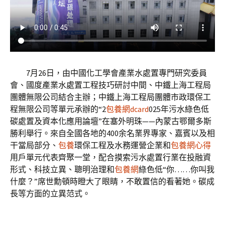
7月26日，由中國化工學會產業水處置專門研究委員
會、國度產業水處置工程技巧研討中間、中鐵上海工程局
團體無限公司結合主辦；中鐵上海工程局團體市政環保工
程無限公司等單元承辦的“2
包養網dcard
025年污水綠色低
碳處置及資本化應用論壇”在塞外明珠——內蒙古鄂爾多斯
勝利舉行。來自全國各地的400余名業界專家、嘉賓以及相
干當局部分、
包養
環保工程及水務運營企業和
包養網心得
用戶單元代表齊聚一堂，配合摸索污水處置行業在投融資
形式、科技立異、聰明治理和
包養網
綠色低“你……你叫我
什麼？”席世勳頓時瞪大了眼睛，不敢置信的看著她。碳成
長等方面的立異范式。