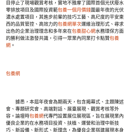
目停止了現場觀賞考核，實地不雅摩了國際首個光伏廢水
零排放項目及國際投資範
包養一個月價錢
圍最年夜的光伏
濃水處置項目，其進步前輩的技巧工藝、高尺度的平安東
西的品質管控、高效力的
包養網單次
運維治理形式、尋求
出色的企業治理理念和多年來在
包養甜心網
水務環保方面
的勝利做法激發共識，引得一眾業內同業打卡點贊
包養
網
。
包養網
據悉，本屆年夜會為期兩天，包含揭幕式、主題陳述
會、專題研究會、高端對話、展臺展現、觀賞考核等外
容。論壇時
包養網
代專門設置展位展現區，旨在展現業內
優良企業的在水務項目投資、扶植、運營和治理中新技
巧、新設備、新形式、新理念，為優良企業搭建展現本身