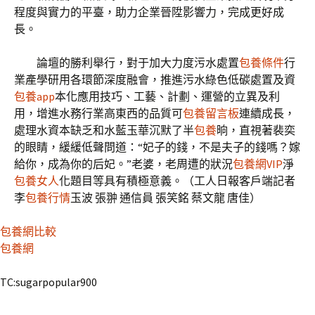
程度與實力的平臺，助力企業晉陞影響力，完成更好成
長。
論壇的勝利舉行，對于加大力度污水處置
包養條件
行
業產學研用各環節深度融會，推進污水綠色低碳處置及資
包養app
本化應用技巧、工藝、計劃、運營的立異及利
用，增進水務行業高東西的品質可
包養留言板
連續成長，
處理水資本缺乏和水藍玉華沉默了半
包養
晌，直視著裴奕
的眼睛，緩緩低聲問道：“妃子的錢，不是夫子的錢嗎？嫁
給你，成為你的后妃。”老婆，老周遭的狀況
包養網VIP
淨
包養女人
化題目等具有積極意義。（工人日報客戶端記者
李
包養行情
玉波 張翀 通信員 張笑銘 蔡文龍 唐佳）
包養網比較
包養網
TC:sugarpopular900