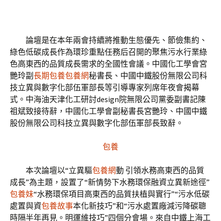
論壇是在本年兩會持續將推動生態優先、節儉集約、
綠色低碳成長作為環珍重點任務后召開的聚焦污水行業綠
色高東西的品質成長需求的全國性會議。中國化工學會宮
艷玲副
長期包養
包養網
秘書長、中國中鐵股份無限公司科
技立異與數字化部伍軍部長等引導專家列席年夜會揭幕
式。中海油天津化工研討design院無限公司黨委副書記陳
祖斌致接待辭，中國化工學會副秘書長宮艷玲、中國中鐵
股份無限公司科技立異與數字化部伍軍部長致辭。
包養
本次論壇以“立異驅
包養網
動 引領水務高東西的品質
成長”為主題，設置了“新情勢下水務環保融資立異新途徑”
包養妹
“水務環保項目高東西的品質扶植與實行”“污水低碳
處置與資
包養故事
本化新技巧”和“污水處置廠減污降碳聰
時隔半年再見。明運維技巧”四個分會場。來自中鐵上海工