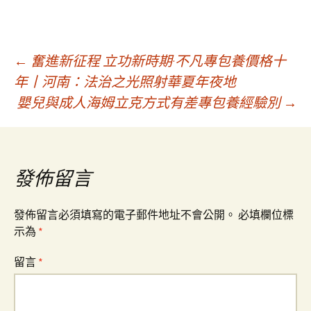
文
←
奮進新征程 立功新時期·不凡專包養價格十
年丨河南：法治之光照射華夏年夜地
嬰兒與成人海姆立克方式有差專包養經驗別
→
章
導
發佈留言
覽
發佈留言必須填寫的電子郵件地址不會公開。
必填欄位標
示為
*
留言
*