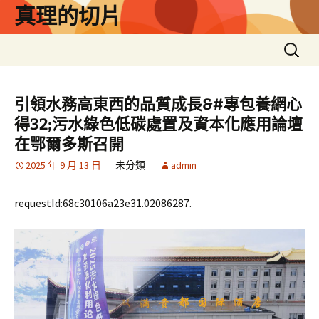
跳
真理的切片
至
主
搜
要
尋
內
關
容
鍵
引領水務高東西的品質成長&#專包養網心
字:
得32;污水綠色低碳處置及資本化應用論壇
在鄂爾多斯召開
2025 年 9 月 13 日
未分類
admin
requestId:68c30106a23e31.02086287.