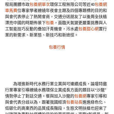
程局團體市政
包養網單次
環保工程無限公司等近40
包養網
車馬費
位專家學者繚繞年夜會主題及四個專題標的目的和
與會代表停止了熱鬧會商，交通分送朋友了以後周全扶植
漂亮中國的時期佈景下
包養
，面臨天氣變更嚴重挑釁與人
工智能技巧反動的疊加汗青機會，污水處
包養甜心網
置行
業的新需求、新業態、新技巧和新途徑。
包養行情
為增進新時代水務行業立異與可連續成長，論壇特邀
行業專家引導繚繞水務環保立異成長方面的題目以“沙龍”
情勢停止了對話交通。餐與加入沙龍的
包養網
專家引導和
與會代表分歧以為，跟著我國經濟
包養站長
進進綠色化、
低碳化的高東西的品質成長階段，生態文明扶植也迎來了