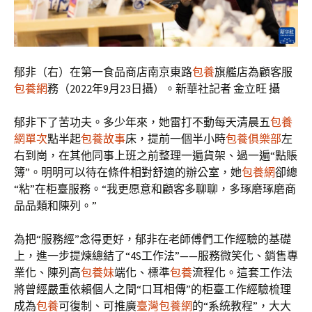
郁非（右）在第一食品商店南京東路
包養
旗艦店為顧客服
包養網
務（2022年9月23日攝）。新華社記者 金立旺 攝
郁非下了苦功夫。多少年來，她雷打不動每天清晨五
包養
網單次
點半起
包養故事
床，提前一個半小時
包養俱樂部
左
右到崗，在其他同事上班之前整理一遍貨架、過一遍“點賬
簿”。明明可以待在條件相對舒適的辦公室，她
包養網
卻總
“粘”在柜臺服務。“我更愿意和顧客多聊聊，多琢磨琢磨商
品品類和陳列。”
為把“服務經”念得更好，郁非在老師傅們工作經驗的基礎
上，進一步提煉總結了“4S工作法”——服務微笑化、銷售專
業化、陳列高
包養妹
端化、標準
包養
流程化。這套工作法
將曾經嚴重依賴個人之間“口耳相傳”的柜臺工作經驗梳理
成為
包養
可復制、可推廣
臺灣包養網
的“系統教程”，大大