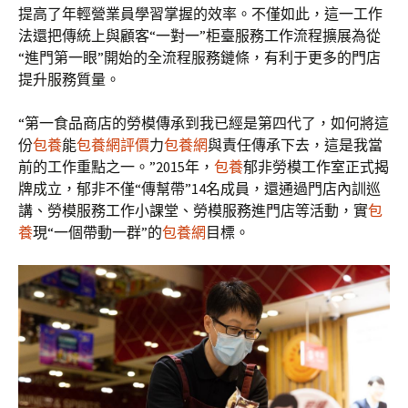
提高了年輕營業員學習掌握的效率。不僅如此，這一工作
法還把傳統上與顧客“一對一”柜臺服務工作流程擴展為從
“進門第一眼”開始的全流程服務鏈條，有利于更多的門店
提升服務質量。
“第一食品商店的勞模傳承到我已經是第四代了，如何將這
份
包養
能
包養網評價
力
包養網
與責任傳承下去，這是我當
前的工作重點之一。”2015年，
包養
郁非勞模工作室正式揭
牌成立，郁非不僅“傳幫帶”14名成員，還通過門店內訓巡
講、勞模服務工作小課堂、勞模服務進門店等活動，實
包
養
現“一個帶動一群”的
包養網
目標。