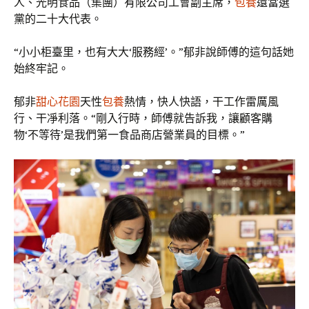
人、光明食品（集團）有限公司工會副主席，
包養
還當選
黨的二十大代表。
“小小柜臺里，也有大大‘服務經’。”郁非說師傅的這句話她
始終牢記。
郁非
甜心花園
天性
包養
熱情，快人快語，干工作雷厲風
行、干凈利落。“剛入行時，師傅就告訴我，讓顧客購
物‘不等待’是我們第一食品商店營業員的目標。”