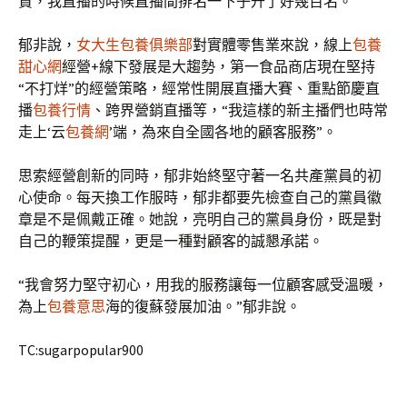
贊，我直播的時候直播間排名一下子升了好幾百名。”
郁非說，
女大生包養俱樂部
對實體零售業來說，線上
包養
甜心網
經營+線下發展是大趨勢，第一食品商店現在堅持
“不打烊”的經營策略，經常性開展直播大賽、重點節慶直
播
包養行情
、跨界營銷直播等，“我這樣的新主播們也時常
走上‘云
包養網
’端，為來自全國各地的顧客服務”。
思索經營創新的同時，郁非始終堅守著一名共產黨員的初
心使命。每天換工作服時，郁非都要先檢查自己的黨員徽
章是不是佩戴正確。她說，亮明自己的黨員身份，既是對
自己的鞭策提醒，更是一種對顧客的誠懇承諾。
“我會努力堅守初心，用我的服務讓每一位顧客感受溫暖，
為上
包養意思
海的復蘇發展加油。”郁非說。
TC:sugarpopular900