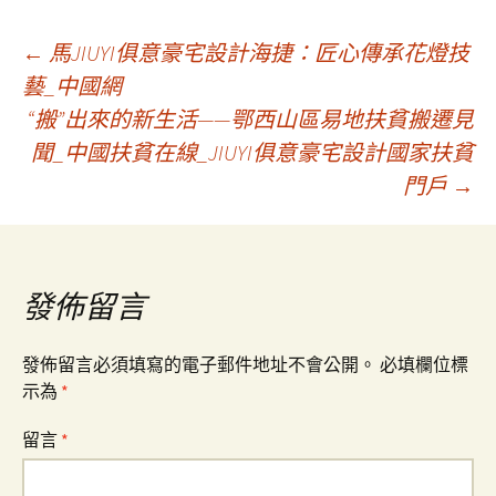
文
←
馬JIUYI俱意豪宅設計海捷：匠心傳承花燈技
藝_中國網
“搬”出來的新生活——鄂西山區易地扶貧搬遷見
章
聞_中國扶貧在線_JIUYI俱意豪宅設計國家扶貧
門戶
→
導
覽
發佈留言
發佈留言必須填寫的電子郵件地址不會公開。
必填欄位標
示為
*
留言
*