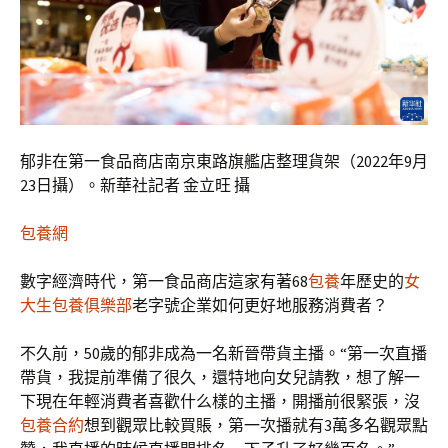
郁非在第一食品商店南京東路旗艦店整理貨架（2022年9月
23日攝）。新華社記者 金立旺 攝
包養網
數字經濟時代，第一食品商店這家有著68
包養
年歷史的
女
大生包養俱樂部
老字號企業如何更好地服務消費者？
不久前，50歲的郁非成為一名新晉帶貨主播。“第一次直播
帶貨，我提前準備了很久，還特地向女兒請教，想了解一
下現在年輕消費者喜歡什么樣的主播，開播前很緊張，沒
包養合約
想到觀眾比較買賬，第一次播就有3萬多名觀眾點