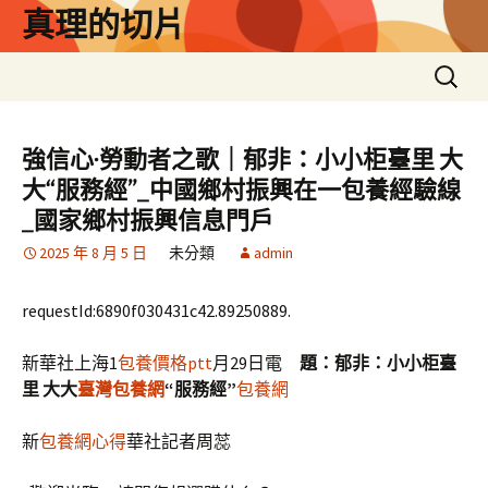
跳
真理的切片
至
主
搜
要
尋
內
關
容
鍵
強信心·勞動者之歌｜郁非：小小柜臺里 大
字:
大“服務經”_中國鄉村振興在一包養經驗線
_國家鄉村振興信息門戶
2025 年 8 月 5 日
未分類
admin
requestId:6890f030431c42.89250889.
新華社上海1
包養價格ptt
月29日電
題：郁非：小小柜臺
里 大大
臺灣包養網
“服務經”
包養網
新
包養網心得
華社記者周蕊