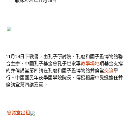
耶穌2024年11月26日
11月24日下戰書，由孔子研討院、孔廟和國子監博物館聯
合主辦，中國孔子基金會孔子世家專
教學場地
項基金支撐
的彝倫講堂第四講在孔廟和國子監博物館彝倫堂
交流
舉
行。中國國民年夜學國學院院長、傳授楊慶中受邀擔任彝
倫講堂第四講嘉賓。
會議室出租