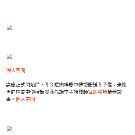
個人空間
講座正式開始前，孔令斌向楊慶中傳授贈送孔子像。米懷
勇向楊慶中傳授頒發彝倫講堂主講教師
舞蹈場地
榮譽證
書。
個人空間