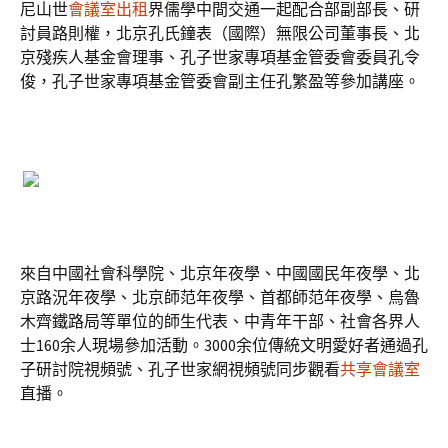
尼山世
會議室出租
界儒學中間交通一起配合部副部長、研
討員路則權，北京孔氏鐘表（國際）無限公司董事長、北
京殘疾人基金會理事、孔子世家專項基金管委會委員孔令
俊，孔子世家專項基金管委會副主任孔繁盈等參加講座。
來自中國社會科學院、北京年夜學、中國國民年夜學、北
京路況年夜學、北京師范年夜學、首都師范年夜學、烏魯
木齊鐵路局等單位的師生代表、中青年干部、社會各界人
士160余人現場參加活動。3000余位傳統文明愛好者通過孔
子研討院視頻號、孔子世家網視頻號同步觀看
共享會議室
直播。