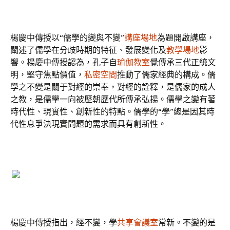
楊慶中傳授以“儒學的變與不變”
講座場地
為題開啟講座，
闡述了儒學在分歧時期的特征、發展變化及
教學場地
影
響。楊慶中傳授認為，孔子自
瑜伽教室
覺傳承三代正統文
明，堅守焦點價值，
私密空間
推動了儒家經典的構成。儒
學之不變是關于對經的崇奉，對經的詮釋，是儒家的成人
之教，是儒學一向被歷朝歷代所傳承弘揚。儒學之變有著
時代性、現實性、創新性的特點。儒學的“學”總是因其時
代性息爭決現實問題的需求而具有創新性。
楊慶中傳授指出，經不變，學
共享會議室
常新。不變的是