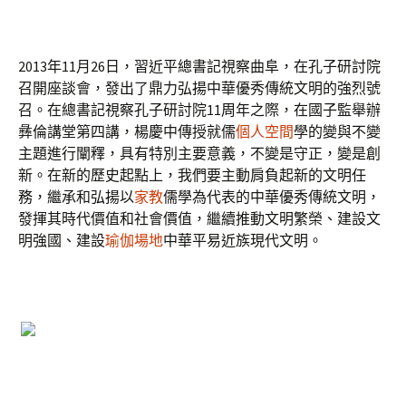
2013年11月26日，習近平總書記視察曲阜，在孔子研討院
召開座談會，發出了鼎力弘揚中華優秀傳統文明的強烈號
召。在總書記視察孔子研討院11周年之際，在國子監舉辦
彝倫講堂第四講，楊慶中傳授就儒
個人空間
學的變與不變
主題進行闡釋，具有特別主要意義，不變是守正，變是創
新。在新的歷史起點上，我們要主動肩負起新的文明任
務，繼承和弘揚以
家教
儒學為代表的中華優秀傳統文明，
發揮其時代價值和社會價值，繼續推動文明繁榮、建設文
明強國、建設
瑜伽場地
中華平易近族現代文明。