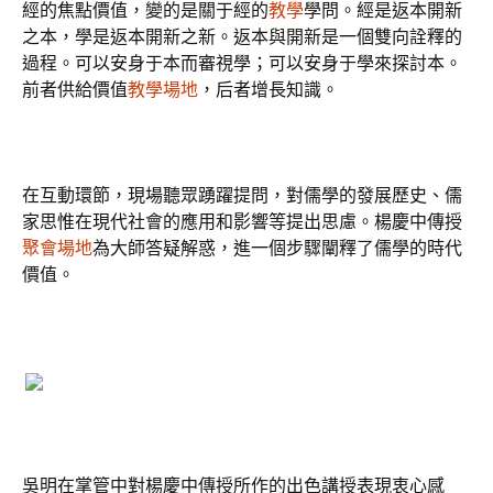
經的焦點價值，變的是關于經的
教學
學問。經是返本開新
之本，學是返本開新之新。返本與開新是一個雙向詮釋的
過程。可以安身于本而審視學；可以安身于學來探討本。
前者供給價值
教學場地
，后者增長知識。
在互動環節，現場聽眾踴躍提問，對儒學的發展歷史、儒
家思惟在現代社會的應用和影響等提出思慮。楊慶中傳授
聚會場地
為大師答疑解惑，進一個步驟闡釋了儒學的時代
價值。
吳明在掌管中對楊慶中傳授所作的出色講授表現衷心感