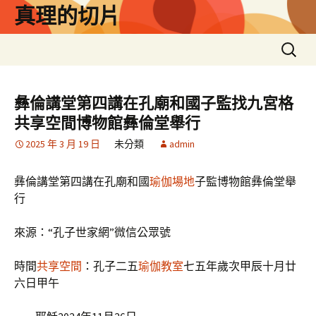
跳
真理的切片
至
主
搜
要
尋
內
關
容
鍵
彝倫講堂第四講在孔廟和國子監找九宮格
字:
共享空間博物館彝倫堂舉行
2025 年 3 月 19 日
未分類
admin
彝倫講堂第四講在孔廟和國
瑜伽場地
子監博物館彝倫堂舉
行
來源：“孔子世家網”微信公眾號
時間
共享空間
：孔子二五
瑜伽教室
七五年歲次甲辰十月廿
六日甲午