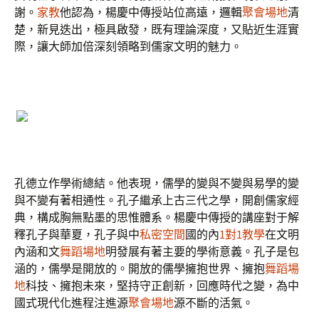
謝。
家教
他認為，楊慶中傳授站位高遠，邏輯
聚會場地
清
楚，新見迭出，極具啟發，既有理論深度，又貼近生涯實
際，讓大師加倍深刻領略到儒家文明的魅力。
孔德立作學術總結。他表現，儒學的變與不變與易學的變
與不變有著相通性。孔子繼承上古三代之學，開創儒家經
典，構成胸無點墨的思惟體系。楊慶中傳授的講座對于解
釋孔子與華夏，孔子與中
私密空間
國的內
1對1教學
在文明
內涵和文
舞蹈場地
明發展有著主要的學術意義。孔子是包
涵的，儒學是開放的。開放的儒學擁抱世界、擁抱
舞蹈場
地
科技、擁抱未來，堅持守正創新，回應時代之變，為中
國式現代化進程注進源
聚會場地
源不斷的活氣。