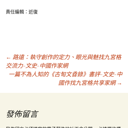
責任編輯：近復
文
←
路遠：執守創作的定力、眼光與魅找九宮格
交流力–文史–中國作家網
一篇不為人知的《古匋文孴錄》書評–文史–中
章
國作找九宮格共享家網
→
導
覽
發佈留言