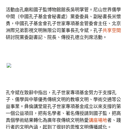
活動由孔廟和國子監博物館館長吳明掌管。尼山世界儒學
中間（中國孔子基金會秘書處）黨委委員、副秘書長米懷
勇，中國孔子基金會孔子世家專項基金管委會主任、北京
洲際兄弟影視文明無限公司董事長孔令斌，孔子
共享空間
研討院黨委副書記、院長、傳授孔德立列席活動。
孔令斌在致辭中指出，孔子世家專項基金努力于支撐孔
子、儒學與中華優秀傳統文明的教導文明、學術交通等公
益事業。彝倫講堂是孔子世家專項基金成立以來支撐的第
一個公益項目，把有名學者、著名傳授請到國子監，把高
真個學術結果轉化為廣年夜傳統文明熱愛
講座場地
者、踐
行者的文明內涵，起到了很好的思惟文明傳播感化。