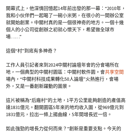
開幕式上，他深情回憶起14年前出發的那一幕：“2010年，
我和小伙伴們一起喝了一碗小米粥，在很小的一間辦公室
就開始創業。中關村真的是一個很神奇的地方。一個十幾
個人的小公司從創辦之初就心懷天下，希望做全球市
場……”
這個“村”到底有多神奇？
工作人員引記者來到2024中關村論壇年會的分會場所在
地，一個典型的中關村園區：中關村軟件園。會
共享空間
場內，“中關村科技成果轉化50人論壇”火熱進行，會場
外，又是一番創新躍動的圖景。
這片被稱為“后廠村”的土地，1平方公里能夠創造的產值高
達1831億元。翻開園區5年來的地均收入圖，從969億元到
1831億元，拉出一條上揚曲線，5年間增長近一倍。
如此強勁的增長力從何而來？“創新是重要支點。今天的