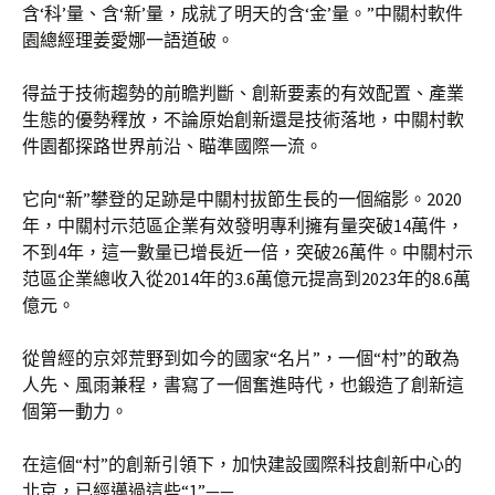
含‘科’量、含‘新’量，成就了明天的含‘金’量。”中關村軟件
園總經理姜愛娜一語道破。
得益于技術趨勢的前瞻判斷、創新要素的有效配置、產業
生態的優勢釋放，不論原始創新還是技術落地，中關村軟
件園都探路世界前沿、瞄準國際一流。
它向“新”攀登的足跡是中關村拔節生長的一個縮影。2020
年，中關村示范區企業有效發明專利擁有量突破14萬件，
不到4年，這一數量已增長近一倍，突破26萬件。中關村示
范區企業總收入從2014年的3.6萬億元提高到2023年的8.6萬
億元。
從曾經的京郊荒野到如今的國家“名片”，一個“村”的敢為
人先、風雨兼程，書寫了一個奮進時代，也鍛造了創新這
個第一動力。
在這個“村”的創新引領下，加快建設國際科技創新中心的
北京，已經邁過這些“1”——