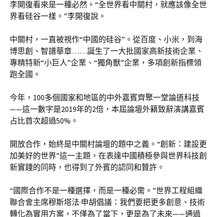
李開復看來是一種必然。“全世界看中關村，就應該像全世
界看硅谷一樣。”李開復說。
中關村，一直被視作“中國的硅谷”。從百度、小米，到海
博思創、智譜華章……誕生了一大批國家高新技術企業、
專精特新“小巨人”企業、“獨角獸”企業，多項創新指標領
跑全國。
今年，100多個國家和地區的中外嘉賓齊聚一堂論道科技
——這一數字是2019年的2倍，本屆論壇外籍致辭演講嘉賓
占比首次超過50%。
開放合作，始終是中關村論壇的題中之義。“創新：建設更
加美好的世界”這一主題，在表達中國積極參與世界科技創
新實踐的同時，也得到了外賓的認同和贊許。
“國際合作不是一種選擇，而是一種必需。”世界工程組織
聯合會主席穆斯塔法·申胡倡議：我們要把更多創意、技術
轉化為實用方案，不僅為了當下，更是為了未來——通過