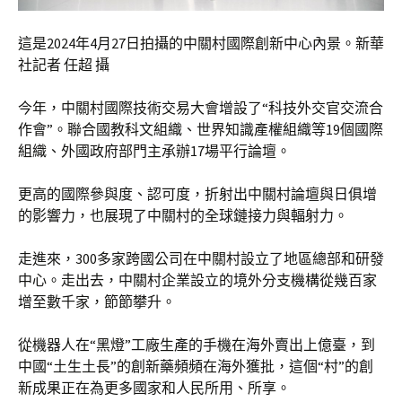
這是2024年4月27日拍攝的中關村國際創新中心內景。新華
社記者 任超 攝
今年，中關村國際技術交易大會增設了“科技外交官交流合
作會”。聯合國教科文組織、世界知識產權組織等19個國際
組織、外國政府部門主承辦17場平行論壇。
更高的國際參與度、認可度，折射出中關村論壇與日俱增
的影響力，也展現了中關村的全球鏈接力與輻射力。
走進來，300多家跨國公司在中關村設立了地區總部和研發
中心。走出去，中關村企業設立的境外分支機構從幾百家
增至數千家，節節攀升。
從機器人在“黑燈”工廠生產的手機在海外賣出上億臺，到
中國“土生土長”的創新藥頻頻在海外獲批，這個“村”的創
新成果正在為更多國家和人民所用、所享。