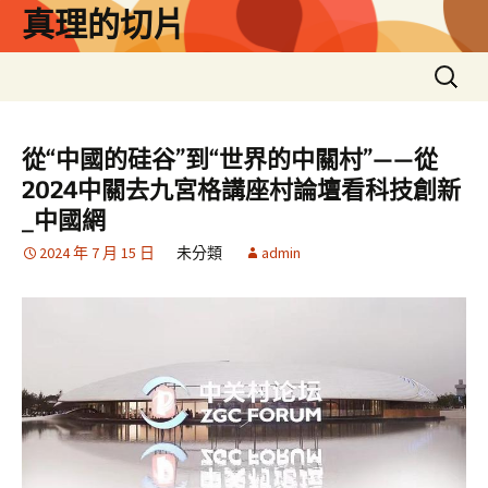
跳
真理的切片
至
主
搜
要
尋
內
關
容
鍵
從“中國的硅谷”到“世界的中關村”——從
字:
2024中關去九宮格講座村論壇看科技創新
_中國網
2024 年 7 月 15 日
未分類
admin