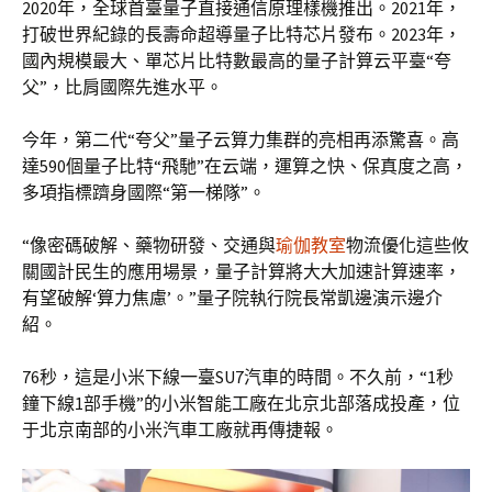
2020年，全球首臺量子直接通信原理樣機推出。2021年，
打破世界紀錄的長壽命超導量子比特芯片發布。2023年，
國內規模最大、單芯片比特數最高的量子計算云平臺“夸
父”，比肩國際先進水平。
今年，第二代“夸父”量子云算力集群的亮相再添驚喜。高
達590個量子比特“飛馳”在云端，運算之快、保真度之高，
多項指標躋身國際“第一梯隊”。
“像密碼破解、藥物研發、交通與
瑜伽教室
物流優化這些攸
關國計民生的應用場景，量子計算將大大加速計算速率，
有望破解‘算力焦慮’。”量子院執行院長常凱邊演示邊介
紹。
76秒，這是小米下線一臺SU7汽車的時間。不久前，“1秒
鐘下線1部手機”的小米智能工廠在北京北部落成投產，位
于北京南部的小米汽車工廠就再傳捷報。