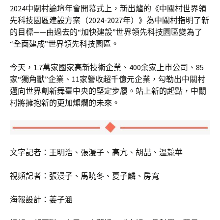
2024中關村論壇年會開幕式上，新出爐的《中關村世界領
先科技園區建設方案（2024-2027年）》為中關村指明了新
的目標——由過去的“加快建設”世界領先科技園區變為了
“全面建成”世界領先科技園區。
今天，1.7萬家國家高新技術企業、400余家上市公司、85
家“獨角獸”企業、11家營收超千億元企業，勾勒出中關村
邁向世界創新舞臺中央的堅定步履。站上新的起點，中關
村將擁抱新的更加燦爛的未來。
文字記者：王明浩、張漫子、高亢、胡喆、溫競華
視頻記者：張漫子、馬曉冬、夏子麟、房寬
海報設計：姜子涵