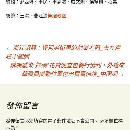
編輯：郝亞琳、李民、李夢嬌、戚文娟、侯幫興、程昊
統籌：王潔、曹江濤
舞蹈教室
文
←
浙江紹興：運河老街里的創業者們_去九宮
格中國網
感觸感染“掃碼”花費便查包養行情利，外籍來
章
華職員變動位置付出買賣倍增_中國網
→
導
覽
發佈留言
發佈留言必須填寫的電子郵件地址不會公開。
必填欄位標
示為
*