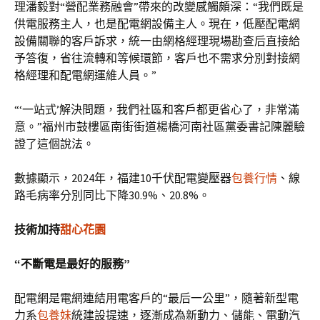
理潘毅對“營配業務融會”帶來的改變感觸頗深：“我們既是
供電服務主人，也是配電網設備主人。現在，低壓配電網
設備關聯的客戶訴求，統一由網格經理現場勘查后直接給
予答復，省往流轉和等候環節，客戶也不需求分別對接網
格經理和配電網運維人員。”
“‘一站式’解決問題，我們社區和客戶都更省心了，非常滿
意。”福州市鼓樓區南街街道楊橋河南社區黨委書記陳麗驗
證了這個說法。
數據顯示，2024年，福建10千伏配電變壓器
包養行情
、線
路毛病率分別同比下降30.9%、20.8%。
技術加持
甜心花園
“不斷電是最好的服務”
配電網是電網連結用電客戶的“最后一公里”，隨著新型電
力系
包養妹
統建設提速，逐漸成為新動力、儲能、電動汽