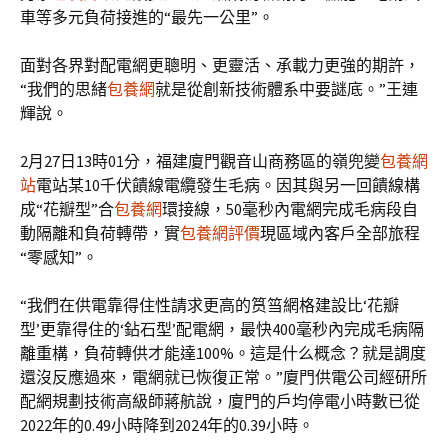
車等多元負荷接進的“最先一公里”。
面對各界對配電網更聰明、更靈活、承載力更強的期許，
“我們的思緒
包養網
就是從創新技術體系中要謎底。”王連
輝說。
2月27日13時01分，福建廈門觀音山商務區的嶺兜變
包養網
站
電站某10千伏饋線電纜發生毛病。因其與另一回饋線構
成“花瓣型”合
包養網
環接線，50毫秒內電網完成毛病段自
動隔離和負荷轉帶，實
包養網評價
現區域內客戶全部旅程
“零感知”。
“我們在供電靠得住性請求更高的筼筜網格建設比‘花瓣
型’更靠得住的‘鉆石型’配電網，最快400毫秒內完成毛病隔
離重構，負荷轉供才能達100%。這是什么概念？就是調度
還沒反應過來，電網就已恢復正常。”廈門供電公司經研所
配網規劃技術高級師蔣航說，廈門的戶均停電小時數已從
2022年的0.49小時降到2024年的0.39小時。