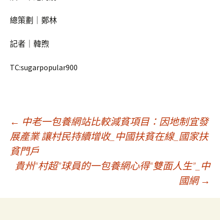
總策劃｜鄭林
記者｜韓煦
TC:sugarpopular900
文
←
中老一包養網站比較減貧項目：因地制宜發
展產業 讓村民持續增收_中國扶貧在線_國家扶
貧門戶
章
貴州“村超”球員的一包養網心得“雙面人生”_中
國網
→
導