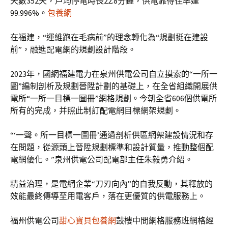
天數352天，戶均停電時長22.8分鐘，供電靠得住率達
99.996%。
包養網
在福建，“運維跑在毛病前”的理念轉化為“規劃挺在建設
前”，融進配電網的規劃設計階段。
2023年，國網福建電力在泉州供電公司自立摸索的“一所一
圖”編制剖析及規劃晉陞計劃的基礎上，在全省組織開展供
電所“一所一目標一圖冊”網格規劃。今朝全省606個供電所
所有的完成，并照此制訂配電網目標網架規劃。
“‘一聲。所一目標一圖冊’通過剖析供區網架建設情況和存
在問題，從源頭上晉陞規劃標準和設計質量，推動整個配
電網優化。”泉州供電公司配電部主任朱毅勇介紹。
精益治理，是電網企業“刀刃向內”的自我反動，其釋放的
效能最終傳導至用電客戶，落在更優質的供電服務上。
福州供電公司
甜心寶貝包養網
鼓樓中間網格服務班網格經