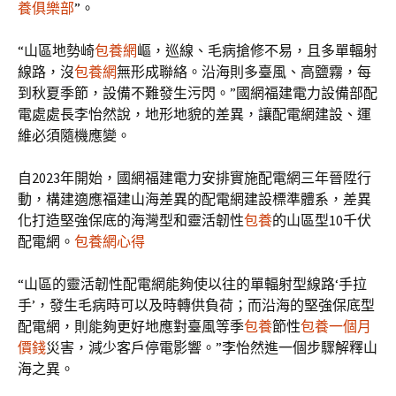
養俱樂部
”。
“山區地勢崎
包養網
嶇，巡線、毛病搶修不易，且多單輻射
線路，沒
包養網
無形成聯絡。沿海則多臺風、高鹽霧，每
到秋夏季節，設備不難發生污閃。”國網福建電力設備部配
電處處長李怡然說，地形地貌的差異，讓配電網建設、運
維必須隨機應變。
自2023年開始，國網福建電力安排實施配電網三年晉陞行
動，構建適應福建山海差異的配電網建設標準體系，差異
化打造堅強保底的海灣型和靈活韌性
包養
的山區型10千伏
配電網。
包養網心得
“山區的靈活韌性配電網能夠使以往的單輻射型線路‘手拉
手’，發生毛病時可以及時轉供負荷；而沿海的堅強保底型
配電網，則能夠更好地應對臺風等季
包養
節性
包養一個月
價錢
災害，減少客戶停電影響。”李怡然進一個步驟解釋山
海之異。