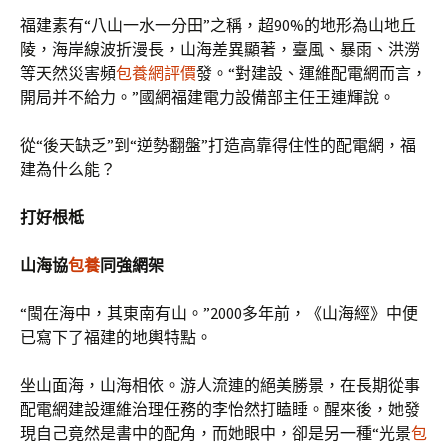
福建素有“八山一水一分田”之稱，超90%的地形為山地丘
陵，海岸線波折漫長，山海差異顯著，臺風、暴雨、洪澇
等天然災害頻
包養網評價
發。“對建設、運維配電網而言，
開局并不給力。”國網福建電力設備部主任王連輝說。
從“後天缺乏”到“逆勢翻盤”打造高靠得住性的配電網，福
建為什么能？
打好根柢
山海協
包養
同強網架
“閩在海中，其東南有山。”2000多年前，《山海經》中便
已寫下了福建的地輿特點。
坐山面海，山海相依。游人流連的絕美勝景，在長期從事
配電網建設運維治理任務的李怡然打瞌睡。醒來後，她發
現自己竟然是書中的配角，而她眼中，卻是另一種“光景
包