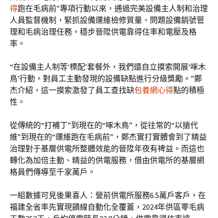
得
跑在毛病前”專項行動以來，通過完美設備主人制和治理
人員監督機制，緊抓設備運維檢修質量、問題設備銷號管
理和毛病治理任務，穩步晉陞供電靠得住率和電壓及格
率。
“在設備主人制等‘標配’套餐外，我們還自立摸索開展‘啄木
鳥’行動，對員工主動發現的設備缺點進行分級獎勵。”鄭
杰介紹，這一摸索激發了員工查找缺
包養網心得
點的積極
性。
從傳統的“打補丁”到現在的“啄木鳥”，從往常的“以搶代
維”到現在的“運維跑在毛病前”，鄭杰實打實體會到了精益
治理對于基層供電所整體效能的晉陞年夜有裨益。而這也
轉化為加倍主動、精益的供電服務，借由供電所的基層網
格員們傳導至千家萬戶。
一組數據可見後果喜人：營前供電所服務6.5萬戶客戶，在
福建全省率先實現饋線自動化全覆蓋，2024年供區零毛病