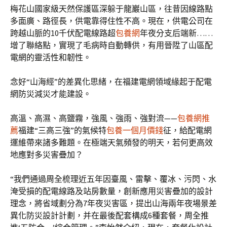
梅花山國家級天然保護區深躲于龍巖山區，往昔因線路點
多面廣、路徑長，供電靠得住性不高。現在，供電公司在
跨越山脈的10千伏配電線路超
包養網
年夜分支后端新……
增了聯絡點，實現了毛病時自動轉供，有用晉陞了山區配
電網的靈活性和韌性。
念好“山海經”的差異化思緒，在福建電網領域緣起于配電
網防災減災才能建設。
高溫、高濕、高鹽霧，強風、強雨、強對流——
包養網推
薦
福建“三高三強”的氣候特
包養一個月價錢
征，給配電網
運維帶來諸多難題。在極端天氣頻發的明天，若何更高效
地應對多災害疊加？
“我們通過周全梳理近五年因臺風、雷擊、覆冰、污閃、水
淹受損的配電線路及站房數量，創新應用災害疊加的設計
理念，將省域劃分為7年夜災害區，提出山海兩年夜場景差
異化防災設計計劃，并在最後配套構成6種套餐，周全推