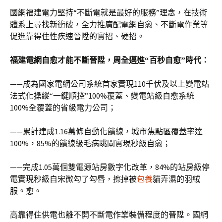
國網福建電力堅持“不斷電就是最好的服務”理念，在技術
體系上尋找新衝破，全力推廣配電網自愈、不斷電作業等
促進靠得住性疾速晉陞的實招、硬招。
福建電網自愈才能不斷晉陞，周全邁進“百秒自愈”時代：
——成為國家電網公司系統首家實現110千伏及以上變電站
法式化操縱“一鍵順控”100%覆蓋、變電站級自愈系統
100%全覆蓋的省級電力公司；
——累計建成1.16萬條自動化饋線，城市焦點區覆蓋率達
100%，85%的饋線級毛病跳閘實現秒級自愈；
——完成1.05萬個雙電源站房數字化改革，84%的站房級停
電實現秒級自宋微勾了勾唇，擦掉被
包養
貓弄濕的羽絨
服。愈。
高靠得住供電也離不開不斷電作業裝備程度的晉陞。國網