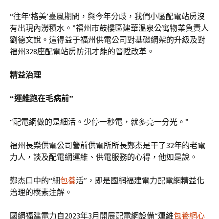
“往年‘格美’臺風期間，與今年分歧，我們小區配電站房沒
有出現內澇積水。”福州市鼓樓區建華溫泉公寓物業負責人
劉德文說。這得益于福州供電公司對基礎網架的升級及對
福州328座配電站房防汛才能的晉陞改革。
精益治理
“運維跑在毛病前”
“配電網做的是細活。少停一秒電，就多亮一分光。”
福州長樂供電公司營前供電所所長鄭杰是干了32年的老電
力人，談及配電網運維、供電服務的心得，他如是說。
鄭杰口中的“細
包養
活”，即是國網福建電力配電網精益化
治理的樸素注解。
國網福建電力自2023年3月開展配電網設備“運維
包養網心