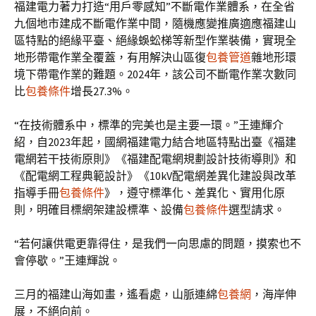
福建電力著力打造“用戶零感知”不斷電作業體系，在全省
九個地市建成不斷電作業中間，隨機應變推廣適應福建山
區特點的絕緣平臺、絕緣蜈蚣梯等新型作業裝備，實現全
地形帶電作業全覆蓋，有用解決山區復
包養管道
雜地形環
境下帶電作業的難題。2024年，該公司不斷電作業次數同
比
包養條件
增長27.3%。
“在技術體系中，標準的完美也是主要一環。”王連輝介
紹，自2023年起，國網福建電力結合地區特點出臺《福建
電網若干技術原則》《福建配電網規劃設計技術導則》和
《配電網工程典範設計》《10kV配電網差異化建設與改革
指導手冊
包養條件
》，遵守標準化、差異化、實用化原
則，明確目標網架建設標準、設備
包養條件
選型請求。
“若何讓供電更靠得住，是我們一向思慮的問題，摸索也不
會停歇。”王連輝說。
三月的福建山海如畫，遙看處，山脈連綿
包養網
，海岸伸
展，不絕向前。