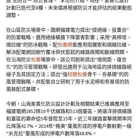
進‘五防合一’綜合管理。”李怡然介紹，現在，套餐化設計
計劃已迭代至8種，未來還將根據防災才能評估的結果動態
調整。
在山區防災場景中，國網福建電力提出“提絕緣、投重合”
的防雷戰略，選用絕緣橫擔下降雷害影響；采用“高桿塔、
順拉線”的防冰戰略，配
包養網
套應用阻攔索和順線拉線，
解決配電網因樹竹覆冰倒伏惹起的線路跳閘和斷線問題。
在沿海防災
包養
場景中，該公司創新提出“增爬距、復合
化”的防污管理戰略，研發出適用于沿海地區的排擠線路絕
緣子及其固定方法；提出“強
短期包養
骨干、夯基礎”的防
風管理戰略，并配套自立研制了用于水泥桿和窄基塔的防
風裝配式基礎。
今朝，山海差異化防災設計計劃及相關結果已推廣應用至
福建電網1852條10千伏線路和513個臺區，將遠洋排擠線路
和臺區的壽命從5年晉陞至15年。近三年線路雷擊跳閘率同
比降落42.7%。2024年“格美”臺風形成的停電戶數較劃一級
“米克拉”臺風形成的停電戶數降落68.8%。