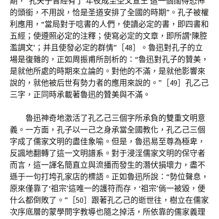
期，“孔夫子曾經有了‘年夜成至圣文宣王’這一個闊得恐怖
的頭銜，不用說，恰是圣道安排了全國的時期”。孔子被權
利應用，“當局對于唸書的人們，使讀必定的書，即四書和
五經；使遵照必定的注釋；使寫必定的文章，即所謂‘陳腔
濫調文’；并且使發必定的群情”［48］。魯迅對孔子的立
場是復雜的，正如周振甫所剖析的：“魯迅對孔子的贊美，
是就他所處的時期來立論的。對他的不滿，是就他影響來
說的，就他被后世有勢力者的應用來說的。”［49］孔乙己
三字，正同時承載著魯迅的贊美與不滿。
魯迅神奇地激活了孔乙己三個字所承負的雙重文明意
義。一方面，孔子以一己之身承當全國教化，孔乙己三個
字成了儒家文明的盡佳象喻。但是，魯迅易至尊為極卑，
反諷地翻轉了這一文明譜系。對于浸淫儒家文明的保守者
而言，這一諢名簡直立與流播而發生的潛伏損壞力，盡不
遜于一句打垮孔家店的標語。正如魯迅所說：“勢位聲息，
原來僅靠了‘祖宗’這唯一的護符而存，‘祖宗’倘一被毀，便
什么都倒敗了。”［50］跟著孔乙己的逝世往，樹立在儒家
次序底層的蒙學問字教導也隨之掉活，所依靠的儒家義理