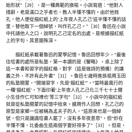
始形狀”［29］，是一種典範的換喻。小說寫道：“他對人
措辭，老是滿口之乎者也，教人半懂不懂的。由於他姓
孔，他人便從描紅紙上的‘上年夜人孔乙己’這半懂不懂的話
里，替他取下一個綽號，叫作孔乙己。”［30］魯迅在小說
中托諸他人之口，說明孔乙己定名的出處，是根據描紅紙
上的字句，其意圖殊深。
描紅紙承載著魯迅的蒙學記憶。魯迅回想年少，“最後
往唸書的處所是私塾，第一本讀的是《鑒略》，桌上除了
這一本書和習字的描紅格，對字（這是做詩的預備）的講
義之外，不許有此外書”［31］。魯迅七歲時進族祖周玉田
的私塾開蒙，“開端習字，先是‘描紅紙’”，“當時最風行的
一種‘描紅紙’，下面印著‘上年夜人孔乙己化三千七十士爾
小生佳作仁可知禮也’等三字句”［32］。小說中的描紅紙
就是從私塾開蒙的記憶中拾來。據周作人回想，孔乙己的
原型是家鄉一位被稱為孟夫子的人，“這原來也是一個綽
號，但只是譏諷唸書人罷了，沒有多年夜意思”，但“妙在
半懂不懂，比委曲生造兩個字要好得多了”［33］。但是，