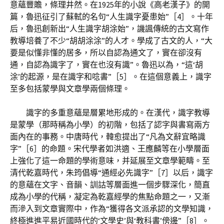
意蘊豐贍，條理井然。在1925年的小說《高老漢子》的開
篇，魯迅征引了蘇軾的名句“人生識字憂患始”［4］。十年
后，魯迅創新出“人生識字胡涂始”，譏諷傳統的古文寫作
教導培養了不少“胡胡涂涂”的人才。學成了古文的人，“大
要是似懂非懂的居多，所以自認為通文了，實在卻沒有
通，自認為識字了，實在也沒有識”。魯迅以為，“這‘胡
涂’的起源，是在識字和唸書”［5］。在這個意義上，識字
至多包括蒙學與文章學兩個條理。
識字的多重意蘊是層累地形成的。在漢代，識字教導
是蒙學（那時稱為小學）的初階，包括了認字與書寫兩方
面內在的事務。中唐時代，韓愈提出了“凡為文辭宜略識
字”［6］的命題。宋代學者如洪適、王應麟等在小學層面
上強化了這一命題的學術意味，并延展至文章學範疇。至
清代乾嘉時代，朱筠倡導“通經必先識字”［7］以后，識字
的意蘊在文字、音韻、訓詁等層面進一個步驟深化，簡直
成為小學的代稱，凝定為乾嘉經學的焦點命題之一，又漸
而滲入到文章實際中，作為“獲得各文派承認的文學知識，
終極進進平易近國時代的‘文學史’與‘教科書’傍邊”［8］。