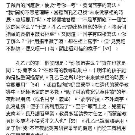
了頷首的回應后，便要“考你一考”，發問茴字的寫法。
“我”開初不愿意理睬，當聽到孔乙己說“未來做掌柜的時
辰，寫賬要用”時，才懶懶地答覆：“不是草頭底下一個往
返的回字么？”于是，孔乙己“顯出極興奮的樣子，將兩個
指頭的長指甲敲著柜臺”，又問道：“回字有四樣寫法，你
了解么？”并“用指甲蘸了酒，想在柜上寫字”，但“見我絕
不熱情，便又嘆一口吻，顯出極可惜的樣子”［53］。
孔乙己的第一個發問是：“你讀過書么？”實在也就是
問：“你識字么？”在那時的教導軌制中，十明年的孩子能
夠是進塾開過蒙的。孔乙己之所以說“未來做掌柜的時辰，
寫賬要用”［54］，起首指向的仍是蒙學。在清代的蒙學教
導中，延師抵家的是多數，“販子村落貧窮兒童往讀”的年
夜都是朋館（或名村學、義塾）。“蒙學所授，不外識字，
能寫能讀，便于工商利用罷了”，至于“等而上之，兒童有
志應考，長乃讀習舉業，教員多延請秀才任之，而蒙館教
員則多屢考不得秀才之人也”［55］。孔乙己說寫賬要用，
是了解“我”不年夜能夠有研習舉業的機遇，而從工商利用