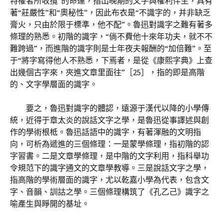
特權者所收攬”的命運，指出晚期的文字與權利伴生，具有
著“莊嚴性”和“奧秘性”，因此布衣是“不識字的，并非缺乏
膏火，只由於限于標準，他不配”。魯迅對識字之難有著多
條理的熟悉。初階的識字，“倘不費他十來年功夫，就不不
難跨過”，而進階的識字則是士年夜夫報酬的“加倍難”。至
于“將字寫得他人不熟悉，下焉者，是從《康熙字典》上查
出幾個古字來，夾進文章里面往”［25］，指的即是高階
的、文字學層面的識字。
要之，魯迅對識字的體認，遠源于漢代以降的小學傳
統，近得于章太炎的說話文字之學，是魯迅從事譯述與創
作的學術根柢。魯迅話語中的識字，有著渾融的文明指
向，可析為遞進的三個條理：一是蒙學條理，指初階的認
字習書。二是文章學條理，是中階的文字利用，指科舉功
令規范下的識字通文的文章學教導。三是說話文字之學，
指高階的學術層面的識字，尤以乾嘉小學為代表，包含文
字、音韻、訓詁之學。三個條理構筑了《孔乙己》識字之
喻產生與睜開的基址。