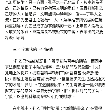
也無所依附。另一方面，孔子之一己化三千，被本義為孑
然一己的抽像，已有力負荷舊文明的重任。況且打斷孔乙
己腿的人，恰是這一文明語境中勝利的一端——丁舉人之
流。正如先秦君主之號為“一人”，兼存推尊與褒揚的正反
兩重訓解，孔乙己成了孤掌難鳴的一己，上年夜人淪為世
人取笑的談資，無論是長衫或短衣的看客，表示出的只要
冷淡和涼薄。
三 回字寫法的正字提喻
“孔乙己”描紅紙是指向蒙學初階習字的隱喻，而回字
寫法例是暗指了中階的識字，是“以部門取代全體”［51］
意義上的提喻，提喻著科舉軌制下的“讀寫基本練習”階
段，即經由過程讀寫實行練習，“慢慢進步先生把握說話文
字的才能”［52］。在這個階段中，先生需求進一個步驟把
握文字學的常識，學會分辨字體正俗，把握對的的字音、
字義，以應對科舉功令規范用字的請求。
在小說中，孔乙己對“我”說：“你讀過書么？”在獲得