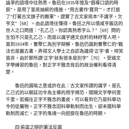
論爭的語境中往熟悉。魯迅在1935年憶及“倡導口語的時
辰”，是用了釜底抽薪的措施，“用古書作‘寶貝’”，才打退
了“打著古文旗子的敵軍”，證實了古文家底本“不識字，欠
亨文”［68］。由此語境往懂得，魯迅之所以借咸亨飯店的
世人之口問道：“孔乙己，你認真熟悉字么？”［69］問的
生怕不只是孔乙己，而是以識字通文自矜的林紓等人吧。
直到1934年，曹聚仁為別字辯解，魯迅仍諷刺曹聚仁的“戰
法也是搬古書，弄得文人學士之自認為識得‘正字’者，啼笑
皆非，由於那所謂‘正字’就有很多是別字”［70］。受過文
字學練習的魯迅，對正字不雅念背后的政治權利看得清
楚。
魯迅的諷喻之意或許在此：古文家所謂的識字，是孔
乙己式的以朝廷功令為主導的用字規范，間隔文字學何啻
千里。若揭往正字不雅念的畫皮，可以看到它乃是科舉功
令的從屬物。正字不雅念因科舉軌制而出生，卻未隨科舉
軌制而滅亡，正字的鬼魂一向迴旋在魯迅的時期。
四 偷盜之辯的筆法反諷