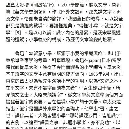
故章太炎撰《國故論衡》，以小學開篇，繼以文學。魯迅
纂《華文學史綱領》，作《門外文談》，都先講文字，再
及文學。恰如朱自清的簡評，“我國舊日的教導，可以說全
部兒是讀經的教導”，要讀懂經典，“得懂‘小學’，就是文字
學”［9］。是以可以說：識字內在的層累，是漢宋學風遞
嬗的遺蹤；小學軌范的構成，乃歷代文章流變的堆積。
魯迅自幼留意小學，既源于小我的常識興趣，也出于
秉承舉業家學的考量。科舉既廢，魯迅在japan(日本)留學
時代師從章太炎，獲得了專門而體系的小學練習。章太炎
基于識字的文學主意有顯明的復古偏向。1906年9月，出亡
東京的章太炎為留先生演講小學的功用，以為“文辭之本，
在乎文字，未有不識字而能為文者”，“吾生幾四十歲，所
見能文之士，大略未能識字”，從文字學與文章學兩個方面
提醒著識字的緊要，旨在倡導小學并施于文辭。章太炎還
指出，識字是翻譯外來學說的基礎功。他舉出“晉、唐之
世，譯佛典者，大略皆通小學”“那時譯經沙門，皆能識字”
的古例，以論證“譯書之事，非通小學者，亦不為功”，以