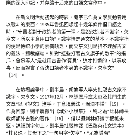
際的深入印記，并存續于后來的口語文寫作中。
在新文明活動初起的時辰，識字已作為文學反動者用
以戰斗的東西。1935年魯迅回想起十幾年條件倡口語之
時，“守舊者對于改造者的第一彈，是說改造者不識字，欠
亨文，所以主意用口語”。識字恰是通文的基本，不識字指
的便是傳統小學的素養缺乏，而欠亨文則是指不理解古文
的義法、體裁諸端。針對“這些打著古文旗子的敵軍”的指
斥，魯迅等人“是就用古書作‘寶貝’，這才打退的，以毒攻
毒，反而證實了否決口語者本身的不識字，欠亨文”
［14］。
在這場論爭中，劉半農、胡適等人率先批駁古文家不
識字、欠亨文。1917年12月，林紓厲斥章太炎及其門生的
文章“以《說文》進手，于意境義法，涓滴不懂”［15］。
作為回應，劉半農搬出《域外小說集》，稱之為“比林師長
教師額外古雅的著作”［16］，借以諷刺林紓識字根柢未
堅。詳細到字句上，劉半農批駁林譯《巴黎茶花女遺事》
“其女珠，其母下之”一句用字“欠亨”，“尤為隱晦”