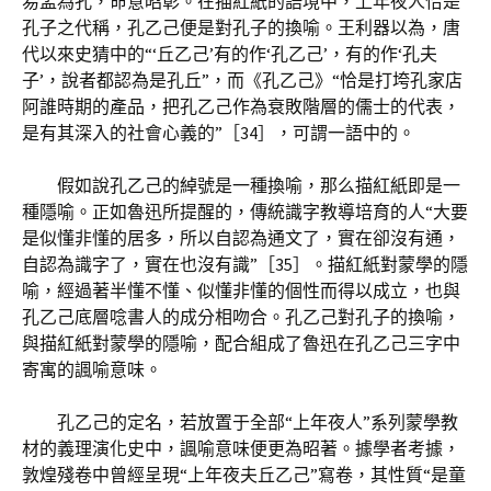
易孟為孔，命意昭彰。在描紅紙的語境中，上年夜人恰是
孔子之代稱，孔乙己便是對孔子的換喻。王利器以為，唐
代以來史猜中的“‘丘乙己’有的作‘孔乙己’，有的作‘孔夫
子’，說者都認為是孔丘”，而《孔乙己》“恰是打垮孔家店
阿誰時期的產品，把孔乙己作為衰敗階層的儒士的代表，
是有其深入的社會心義的”［34］，可謂一語中的。
假如說孔乙己的綽號是一種換喻，那么描紅紙即是一
種隱喻。正如魯迅所提醒的，傳統識字教導培育的人“大要
是似懂非懂的居多，所以自認為通文了，實在卻沒有通，
自認為識字了，實在也沒有識”［35］。描紅紙對蒙學的隱
喻，經過著半懂不懂、似懂非懂的個性而得以成立，也與
孔乙己底層唸書人的成分相吻合。孔乙己對孔子的換喻，
與描紅紙對蒙學的隱喻，配合組成了魯迅在孔乙己三字中
寄寓的諷喻意味。
孔乙己的定名，若放置于全部“上年夜人”系列蒙學教
材的義理演化史中，諷喻意味便更為昭著。據學者考據，
敦煌殘卷中曾經呈現“上年夜夫丘乙己”寫卷，其性質“是童