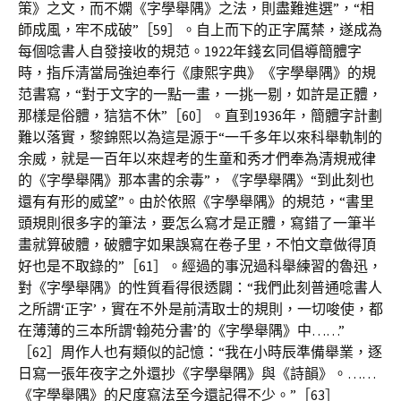
策》之文，而不嫻《字學舉隅》之法，則盡難進選”，“相
師成風，牢不成破”［59］。自上而下的正字厲禁，遂成為
每個唸書人自發接收的規范。1922年錢玄同倡導簡體字
時，指斥清當局強迫奉行《康熙字典》《字學舉隅》的規
范書寫，“對于文字的一點一畫，一挑一剔，如許是正體，
那樣是俗體，狺狺不休”［60］。直到1936年，簡體字計劃
難以落實，黎錦熙以為這是源于“一千多年以來科舉軌制的
余威，就是一百年以來趕考的生童和秀才們奉為清規戒律
的《字學舉隅》那本書的余毒”，《字學舉隅》“到此刻也
還有有形的威望”。由於依照《字學舉隅》的規范，“書里
頭規則很多字的筆法，要怎么寫才是正體，寫錯了一筆半
畫就算破體，破體字如果誤寫在卷子里，不怕文章做得頂
好也是不取錄的”［61］。經過的事況過科舉練習的魯迅，
對《字學舉隅》的性質看得很透闢：“我們此刻普通唸書人
之所謂‘正字’，實在不外是前清取士的規則，一切唆使，都
在薄薄的三本所謂‘翰苑分書’的《字學舉隅》中……”
［62］周作人也有類似的記憶：“我在小時辰準備舉業，逐
日寫一張年夜字之外還抄《字學舉隅》與《詩韻》。……
《字學舉隅》的尺度寫法至今還記得不少。”［63］