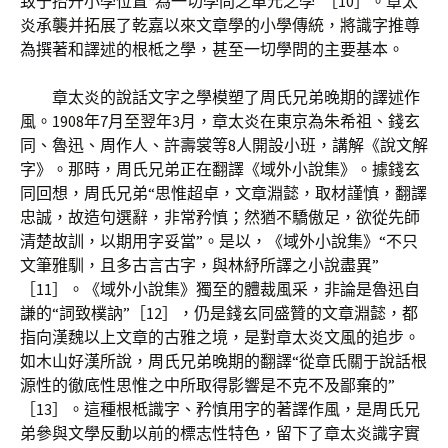
致于抬升小學位置“為一切學問之單元之學”［10］。章太
炎承襲并拓展了乾嘉以來文章學的小學傳統，將識字推尊
為撰著和譯述的根柢之學，甚至一切學問的主要基本。
章太炎的說話文字之學模塑了周氏兄弟晚期的譯述作
風。1908年7月至翌年3月，章太炎在東京為朱希祖、錢玄
同、魯迅、周作人、許壽裳等8人開設小班，講解《說文解
字》。那時，周氏兄弟正在翻譯《域外小說集》。據錢玄
同回想，周氏兄弟“思惟超卓，文章淵懿，取材謹慎，翻譯
忠誠，故造句選辭，非常矜慎；然猶不驕傲足，欲從先師
清楚故訓，以期用字妥當”。是以，《域外小說集》“不只
文筆雅馴，且多古言古字，與林紓所譯之小說盡異”
［11］。《域外小說集》獨至的體裁風采，非論是魯迅自
謙的“詞致樸訥”［12］，仍是錢玄同盛贊的文章淵懿，都
指向漢魏以上文章的古雅之境，是對章太炎文風的追步。
如木山好漢所說，周氏兄弟晚期的翻譯“從章氏關于說話根
源性的徹底性思惟之中所取得影響是不克不及鄙棄的”
［13］。這種根柢識字、矜慎用字的著譯作風，是周氏兄
弟參與文學反動以前的標志性特色，留下了章太炎識字實