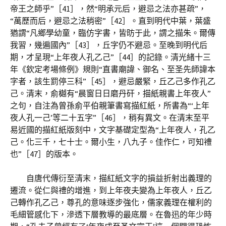
帝王之師乎”［41］，然“明承元后，避忌之法亦甚疏”，
“萬歷而后，避忌之法稍密”［42］。直到明代中葉，葉盛
猶謂“凡鄉學幼童，臨仿字書，皆昉于此，謂之描朱。爾傳
我習，幾遍國內”［43］，丘字仍不避忌。至晚到明代后
期，才呈現“上年夜人孔乙己”［44］的記錄。清光緒十三
年《欽定考場條例》規則“直書廟諱、御名、至圣先師諱本
字者，該生罰停三科”［45］，避忌嚴緊，丘乙己多作孔乙
己。清末，俞樾有“晨窗日日磨丹矸，描紙親書上年夜人”
之句，自注為曾孫俞平伯親筆書寫描紅紙，所書為“‘上年
夜人孔一己’等二十五字”［46］，稍有異文。在清末至平
易近國的描紅紙版刻中，文字基礎定型為“上年夜人，孔乙
己。化三千，七十士。爾小生，八九子。佳作仁，可知禮
也”［47］的版本。
自唐代傳衍至清末，描紅紙文字的損益折射出義理的
遷流。從仁與禮的增進，到上年夜夫變為上年夜人，丘乙
己轉作孔乙己，尊孔的意味逐步強化，儒家義理在權利的
毛細管感化下，滲透下層教導的最底層。在魯迅的年少時