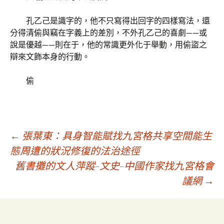
孔乙己是識字的，他不只寫得出回字的四樣寫法，還
分得清偷與竊在字義上的差別，不外孔乙己的喜劇——或
說是優越——則在于，他的常識更外化于舉動，用偷盜之
辯來文飾本身的行動。
偷
文
←
張葉東：具身智能賦找九宮格共享空間能生
態周遭的狀況修復的法治途徑
舊書攤的文人萍蹤–文史–中國作家找九宮格會
章
議網
→
導