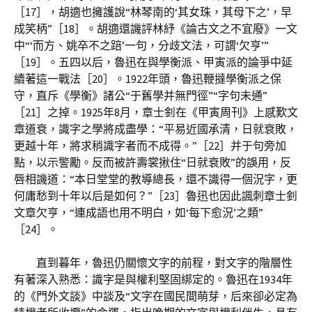
［17］，胡適也擁護說“林琴南的‘其女珠，其母下之’，早
成笑柄”［18］。胡適還譏評林紓《論古文之不宜廢》一文
中“‘而方、姚卒不之踣’一句，分歧文法，可謂‘欠亨’”
［19］。五四以后，魯迅在與學衡派、甲寅派的論爭中延
續著這一戰法［20］。1922年頭，魯迅鞭撻學衡派之保
守，直斥《學衡》諸公“于舊學并無門徑”“字句未通”
［21］之掉。1925年8月，章士釗在《甲寅周刊》上感歎文
章道衰，識字之學將成盡學：“平易近國承清，日就衰敗，
更越十年，將求稍識字者而不成得。”［22］并于句旁加
點，以示警勵。反而被許壽裳揪住“日就衰敗”的誤用，反
唇相譏道：“本日堂堂的教導總長，還不識得一個況字，更
何庸愁到十年以后是如何？”［23］魯迅也因此諷刺章士釗
文章欠亨，“連成語也用不明白，如‘每下愈況’之類”
［24］。
直到暮年，魯迅仍關懷文字的前程，對文字的階層性
有著深入熟悉：識字是與權利堅固綁定的。魯迅在1934年
的《門外文談》中談及“文字在國民間萌芽，后來卻必定為