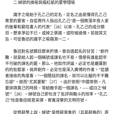
二 綽號的換喻與描紅紙的蒙學隱喻
識字之喻始于孔乙己的定名，定名之由是懂得孔乙己
寄意的要害。自從周作人指出孔乙己“是一個敗落年夜人家
的後輩和窮唸書人的代表”［26］以來，孔乙己的成分題
目，歷來爭訟不已，或掉之褒揚，或吹噓過情。若按其文
旨，可從魯迅的識字之喻窺測一二。
魯迅對名號題目歷來矜慎，曾自道起名的甘苦：“創作
難，就是給人起一個稱號或諢名也不易。借使有誰能起牢
不可破的諢名的罷，那么，他如作評論，必定也是嚴厲對
的的批駁家，倘弄創作，必定也是深入廣博的作者。”從讀
者接收的角度看，“一個簡括的諢名，就可以比擬的不不難
忘卻”，故而“尤其要緊”［27］。由於依照“中國常例，凡
要排擠異己的時辰，常給敵手起一個諢名，——或曰之‘綽
號’”［28］，綽號自己即包含了批評與戰斗的效率。“孔乙
己”恰是魯迅經意采擇、寄寓深摯的文明符號。
從修辭學上說，綽號“是修辭景象的（且是辭格的）原