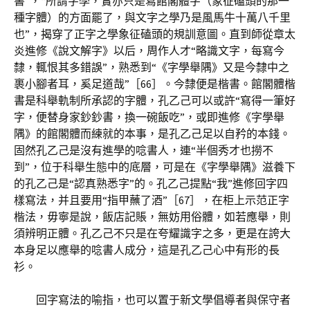
書”，“所謂字學，實亦只是寫館閣體字（象征磕頭的那一
種字體）的方面罷了，與文字之學乃是風馬牛十萬八千里
也”，揭穿了正字之學象征磕頭的規訓意圖。直到師從章太
炎進修《說文解字》以后，周作人才“略識文字，每寫今
隸，輒恨其多錯誤”，熟悉到“《字學舉隅》又是今隸中之
裹小腳者耳，奚足道哉”［66］。今隸便是楷書。館閣體楷
書是科舉軌制所承認的字體，孔乙己可以或許“寫得一筆好
字，便替身家鈔鈔書，換一碗飯吃”，或即進修《字學舉
隅》的館閣體而練就的本事，是孔乙己足以自矜的本錢。
固然孔乙己是沒有進學的唸書人，連“半個秀才也撈不
到”，位于科舉生態中的底層，可是在《字學舉隅》滋養下
的孔乙己是“認真熟悉字”的。孔乙己提點“我”進修回字四
樣寫法，并且要用“指甲蘸了酒”［67］，在柜上示范正字
楷法，毋寧是說，飯店記賬，無妨用俗體，如若應舉，則
須辨明正體。孔乙己不只是在夸耀識字之多，更是在誇大
本身足以應舉的唸書人成分，這是孔乙己心中有形的長
衫。
回字寫法的喻指，也可以置于新文學倡導者與保守者