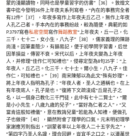
蒙的淺顯讀物，同時也是學童習字的仿書”［36］。敦煌文
書中迄今發明36件上年夜夫系列寫卷，“內在的事務完全者
有12件”［37］，年夜多寫作上年夜夫丘乙己，無作上年夜
人孔乙己者。手本內在的事務紛歧，較為隨便，典範的如
P.3797寫卷
私密空間
寫作
舞蹈教室
“上年夜夫，丘一己，化
三千，七十二，女小生，八九子”［38］，儒家義理的陳跡
尚淺。因筆畫簡少，有韻易記，便于初學問字習書，后世
因革損益，傳習不衰。宋代以后，上年夜夫變為上年夜
人，并修理“佳作仁可知禮也”，侵尋定型為8句25字：“上
年夜人，丘乙己。化三千，七十士。爾小生，八九子。佳
作仁，可知禮也。”［39］南宋陳郁以為此文“殊有妙理”，
將上年夜人指明為孔子：“年夜人者，圣人之通稱也。在上
有年夜底人，孔子是也。”復將下文疏浚成“丘是孔子之
名，以一個身己教化三千門徒，此中有七十二賢士”，“爾
是小小先生，八歲九歲的兒子”，“當好為仁者之人”，“又
當肯這般知禮儀”，意在教誨兒童“若能為人知禮，便做孔
子也做得”［40］，顯然附會了理學的口氣。元末明初理學
家謝應芳則指出，“訓蒙者率以上年夜人二十五字先之”，
“第四字乃圣人名諱，理合回避，豈宜手之口之，以瀆萬世