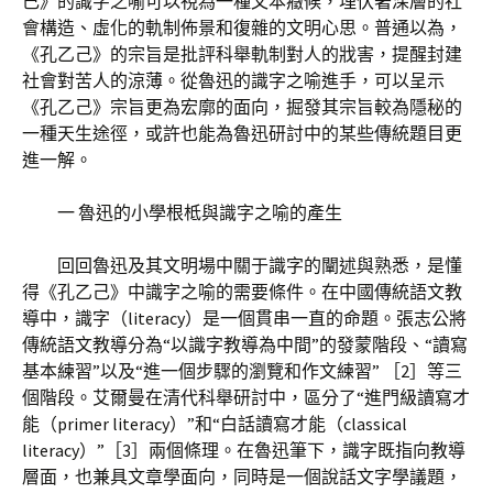
己》的識字之喻可以視為一種文本癥候，埋伏著深層的社
會構造、虛化的軌制佈景和復雜的文明心思。普通以為，
《孔乙己》的宗旨是批評科舉軌制對人的戕害，提醒封建
社會對苦人的涼薄。從魯迅的識字之喻進手，可以呈示
《孔乙己》宗旨更為宏廓的面向，掘發其宗旨較為隱秘的
一種天生途徑，或許也能為魯迅研討中的某些傳統題目更
進一解。
一 魯迅的小學根柢與識字之喻的產生
回回魯迅及其文明場中關于識字的闡述與熟悉，是懂
得《孔乙己》中識字之喻的需要條件。在中國傳統語文教
導中，識字（literacy）是一個貫串一直的命題。張志公將
傳統語文教導分為“以識字教導為中間”的發蒙階段、“讀寫
基本練習”以及“進一個步驟的瀏覽和作文練習” ［2］等三
個階段。艾爾曼在清代科舉研討中，區分了“進門級讀寫才
能（primer literacy）”和“白話讀寫才能（classical
literacy）”［3］兩個條理。在魯迅筆下，識字既指向教導
層面，也兼具文章學面向，同時是一個說話文字學議題，