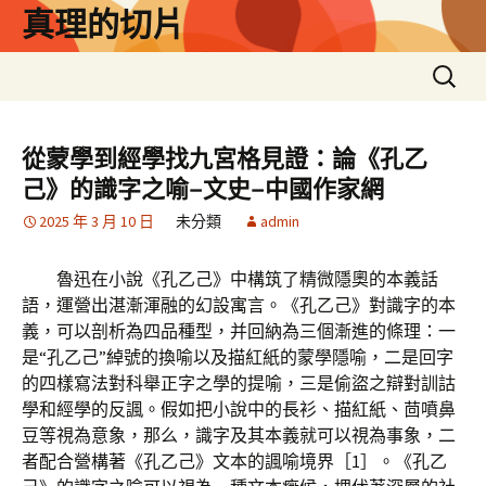
跳
真理的切片
至
主
搜
要
尋
內
關
容
鍵
從蒙學到經學找九宮格見證：論《孔乙
字:
己》的識字之喻–文史–中國作家網
2025 年 3 月 10 日
未分類
admin
魯迅在小說《孔乙己》中構筑了精微隱奧的本義話
語，運營出湛漸渾融的幻設寓言。《孔乙己》對識字的本
義，可以剖析為四品種型，并回納為三個漸進的條理：一
是“孔乙己”綽號的換喻以及描紅紙的蒙學隱喻，二是回字
的四樣寫法對科舉正字之學的提喻，三是偷盜之辯對訓詁
學和經學的反諷。假如把小說中的長衫、描紅紙、茴噴鼻
豆等視為意象，那么，識字及其本義就可以視為事象，二
者配合營構著《孔乙己》文本的諷喻境界［1］。《孔乙