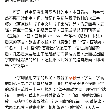
的現實層面來說的。
可是，茴字是溢出蒙學教材的字。本日看來，茴字當
然不屬于冷僻字，但非論是作為初階蒙學教材的《三字
經》《百家姓》《千字文》《千家詩》等，仍是四書、五
經，甚至十三經，都沒有茴字。茴字最早見于南朝字書
《玉篇》：“茴，茴噴鼻。”［56］今存本《切韻》未見，
后來的字書、韻書多收錄，如《廣韻》云：“茴，茴噴鼻，
草名。”［57］當“我”答覆出“草頭底下一個往返的回字”
后，孔乙己大要是由于超越預期而覺得興奮，進而提出回
字的四樣寫法的題目，這便牽涉到識字的進階級面，即科
舉正字之學。
正字即便用文字的規范，包含字
家教
形、字音、字義
的規范。為合適科舉的請求，清代的學子不得不接收正字
的規訓。乾隆三十三年規則：“舉子應試之卷，理宜作字端
謹，不便與行草書札一體并從省便。”［58］據傅增湘記
敘，光緒中葉以來殿試有“字必正體”的風尚，“破體帖書，
尤懸為厲禁。點畫小愆，輒加黃簽”，故“縱有《天人三