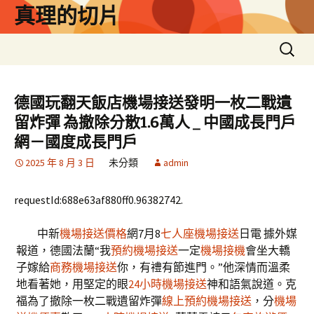
跳
真理的切片
至
主
搜
要
尋
內
關
容
鍵
德國玩翻天飯店機場接送發明一枚二戰遺
字:
留炸彈 為撤除分散1.6萬人 _ 中國成長門戶
網－國度成長門戶
2025 年 8 月 3 日
未分類
admin
requestId:688e63af880ff0.96382742.
中新
機場接送價格
網7月8
七人座機場接送
日電 據外媒
報道，德國法蘭“我
預約機場接送
一定
機場接機
會坐大轎
子嫁給
商務機場接送
你，有禮有節進門。”他深情而溫柔
地看著她，用堅定的眼
24小時機場接送
神和語氣說道。克
福為了撤除一枚二戰遺留炸彈
線上預約機場接送
，分
機場