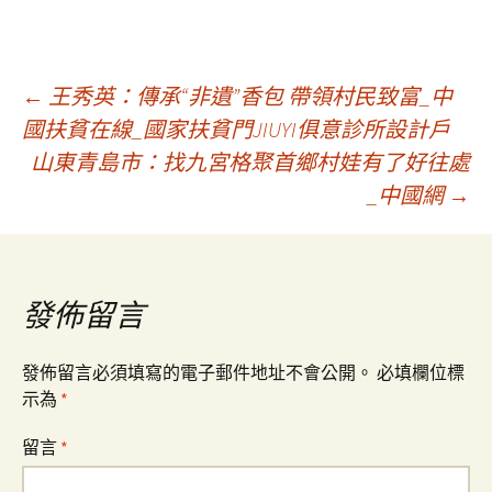
文
←
王秀英：傳承“非遺”香包 帶領村民致富_中
國扶貧在線_國家扶貧門JIUYI俱意診所設計戶
山東青島市：找九宮格聚首鄉村娃有了好往處
章
_中國網
→
導
覽
發佈留言
發佈留言必須填寫的電子郵件地址不會公開。
必填欄位標
示為
*
留言
*