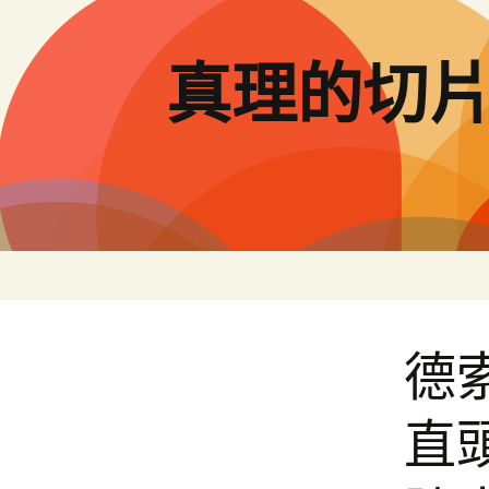
跳
至
主
真理的切
要
內
容
德索
直