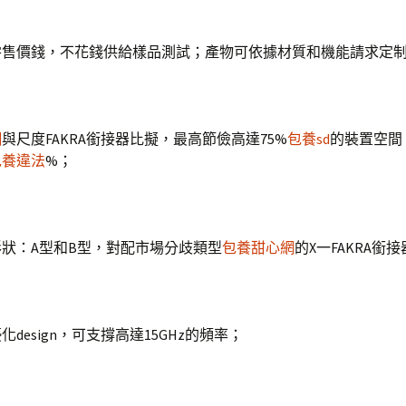
零售價錢，不花錢供給樣品測試；產物可依據材質和機能請求定
網
與尺度FAKRA銜接器比擬，最高節儉高達75%
包養sd
的裝置空間
包養違法
%；
狀：A型和B型，對配市場分歧類型
包養甜心網
的X一FAKRA銜
design，可支撐高達15GHz的頻率；