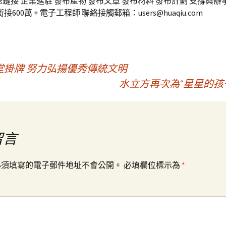
速鏈接 企業進駐 發布產物 發布文章 發布材料 發布計劃 支撐與辦
接600萬 + 電子工程師 聯絡接觸郵箱：users@huaqiu.com
掛牌 努力弘揚優秀傳統文明
水立方再次為“星星的孩
留言
必須填寫的電子郵件地址不會公開。
必填欄位標示為
*