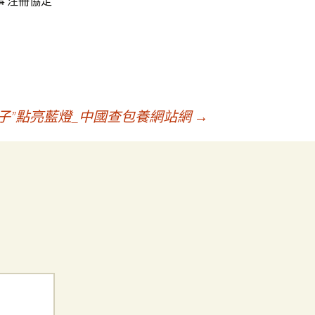
事 注冊協定
子”點亮藍燈_中國查包養網站網
→