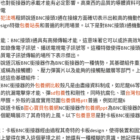
時也對銜接器的承載才能有必定影響。高東西的品質的導體資料
的電
養犯法嗎
程師說道BNC接頭3通在接線方面確切表示出較高的機動
sign特徵
包養站長
和普遍的利用場景。以下是對BNC接頭3通機
能：BNC接頭3通具有高頻傳輸才能，這意味著它可以或許高效
如錄像電子訊號、播送電視電子訊號等。這種特徵使得BNC接頭
品質電子訊號傳輸的場所下表示傑出。
說道沉板BNC銜接器作為BNC銜接器的一種情勢，其基礎組件
（或稱為接觸體）、壓力彈簧片以及能夠的接觸點鍍層等部門。
論述這些基礎組件：
BNC銜接器的外
包養網比較
殼凡是由盡緣資料制成，如尼龍66
出的抗漏電擊穿才能、彈
sd包養
性和剛性，同時抗腐化、環
台灣
和甲醛。外殼的溫度實用范圍
包養價格ptt
普遍，例如尼龍6
說道卡板B
甜心寶貝包養網
NC銜接器作
包養網ppt
為BNC銜接器
多個範疇展示了其奇特的上風。以下
包養意思
是對卡板BNC銜接
：卡板BNC銜接器經由過程其奇特的卡板design，使得裝置和
備上變得在進入這個夢境之前，她還有一種模糊的意識。她記得