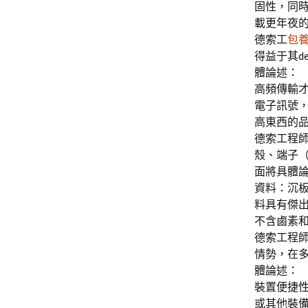
固性，同
載更年夜
德索工
包
得益于其de
體論述：
高頻傳輸才
電子訊號，
高東西的
德索工程師
殼、端子
面將具體
資料：沉板
料具有傑
不含鹵素
德索工程師
情勢，在
體論述：
裝置便捷性
或其他裝