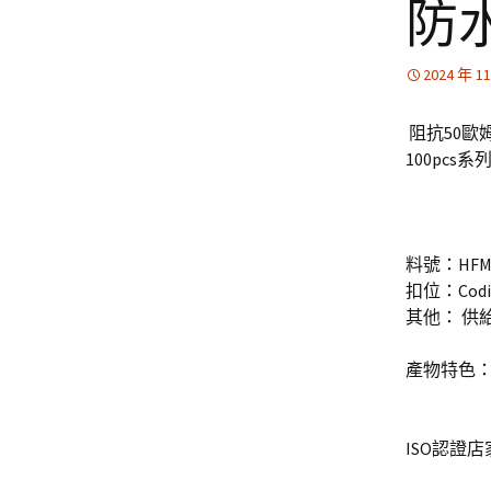
防水
2024 年 1
阻抗50歐
100pc
料號：HFM-
扣位：Codi
其他： 供
產物特色
ISO認證店