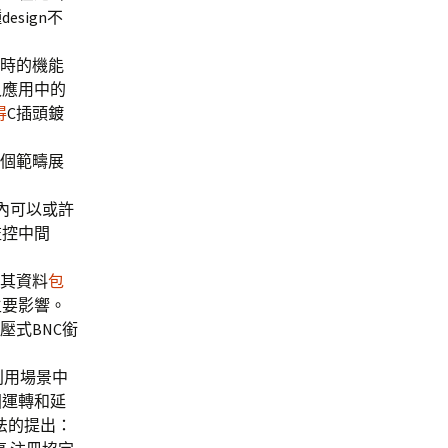
sign不
載時的機能
久應用中的
得
C插頭鍍
個範疇展
間內可以或許
監控中間
，其資料
包
主要影響。
壓式BNC銜
利用場景中
固運轉和延
法的提出：