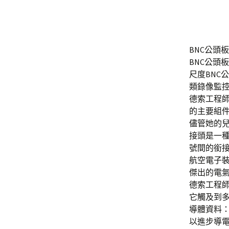
BNC公頭
BNC公頭
尺度BNC
類錄像監
德索工程師
的主要組件
儘管她的兒子
接頭是一
號間的銜
航空電子
傑出的電
德索工程
它觸及到多
導體資料：
以進步導