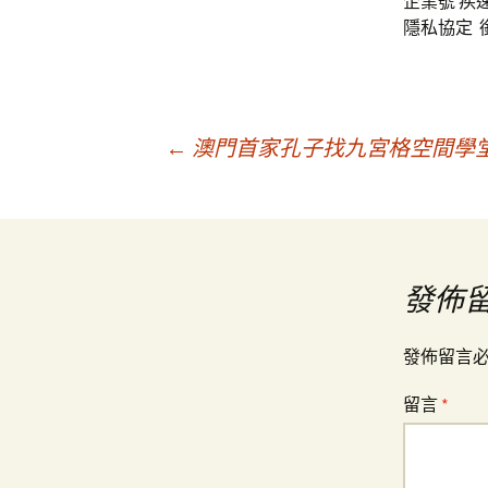
企業號 疾
隱私協定
銜
文
←
澳門首家孔子找九宮格空間學堂
章
導
發佈
覽
發佈留言
留言
*