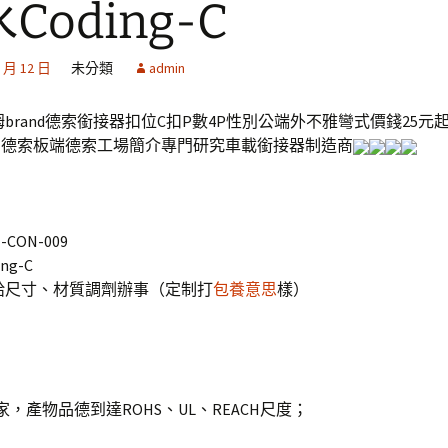
Coding-C
1 月 12 日
未分類
admin
姆brand德索銜接器扣位C扣P數4P性別公端外不雅彎式價錢25元
s系列德索板端德索工場簡介專門研究車載銜接器制造商
CON-009
ng-C
給尺寸、材質調劑辦事（定制打
包養意思
樣）
：
家，產物品德到達ROHS、UL、REACH尺度；