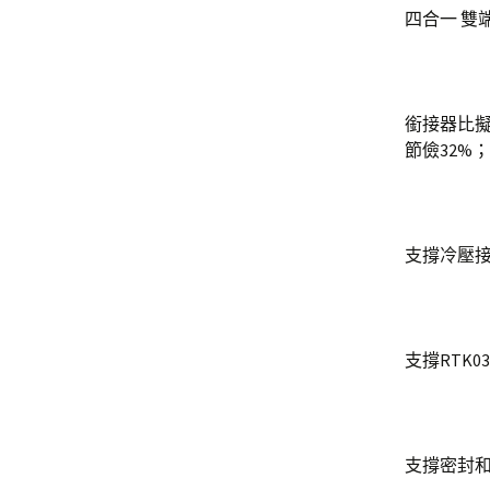
四合一 雙端
銜接器比
節儉32%；
支撐冷壓
支撐RTK0
支撐密封