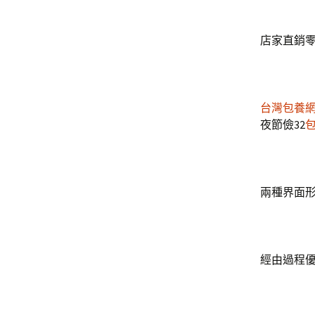
店家直銷
台灣包養
夜節儉32
兩種界面形
經由過程優化