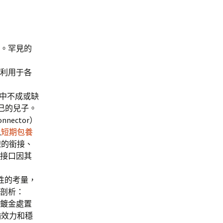
類。罕見的
遍利用于各
試中不成或缺
己的兒子。
ector）
訊
短期包養
線的銜接、
C接口因其
性的考量，
體剖析：
末鍍金處置
輸效力和穩