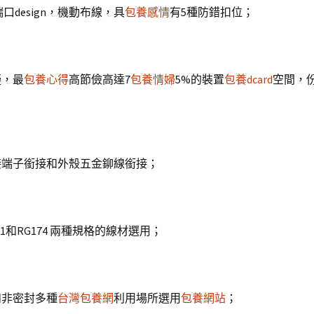
口design，機動布線，具
包養感情
有5種防錯扣位；
擬，最
包養心得
高節儉高達7
包養情婦
5%的裝置
包養dcard
空間，
接端子銜接和外殼五金鉚線銜接；
31和RG174 兩種規格的線材選用；
和非密封多種
台灣包養網
利用場所選用
包養網站
；