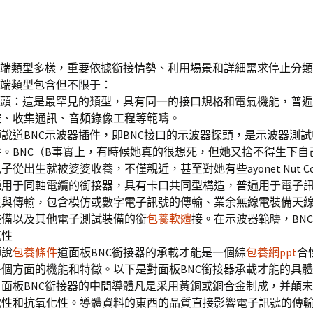
板端類型多樣，重要依據銜接情勢、利用場景和詳細需求停止分
板端類型包含但不限于：
公頭：這是最罕見的類型，具有同一的接口規格和電氣機能，普
控、收集通訊、音頻錄像工程等範疇。
說道BNC示波器插件，即BNC接口的示波器探頭，是示波器測
。BNC（B事實上，有時候她真的很想死，但她又捨不得生下自
從出生就被婆婆收養，不僅親近，甚至對她有些ayonet Nut Conn
種用于同軸電纜的銜接器，具有卡口共同型構造，普遍用于電子
接與傳輸，包含模仿或數字電子訊號的傳輸、業余無線電裝備天
裝備以及其他電子測試裝備的銜
包養軟體
接。在示波器範疇，BN
氣性
師說
包養條件
道面板BNC銜接器的承載才能是一個綜
包養網ppt
合
個方面的機能和特徵。以下是對面板BNC銜接器承載才能的具
面板BNC銜接器的中間導體凡是采用黃銅或銅合金制成，并顛
電性和抗氧化性。導體資料的東西的品質直接影響電子訊號的傳