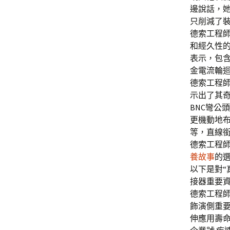
邊說話，她
只削減了
德索工程師
和經久性
表示，包
金電流輪
德索工程師
示出了其奇
BNC彎公
更機動地
等，直線
德索工程師
養故事
的
以下是對“
接器重要
德索工程師
飾演側重
伸應用壽命