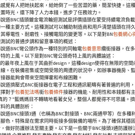
感覺有人把她扶起來，給她倒了一些苦澀的藥，簡潔快捷。這種de
裝置時光，還下降了人力本錢，進步了任務效力。
說道BNC插頭鍍金電流輪迴測試是評價插頭在蒙受持續電流負
的一種主要方式。這種測試可以輔助制造商和用戶清楚插頭在持
含其導電性、耐磨性、接觸電阻的變更等。以下是對BN
包養網心
迴測試的普通步調和留意事項的概述：
說道BNC彎公頭作為一種特別的同軸電
包養意思
纜銜接器，在多
特的上風。以下是對BNC彎公頭奇特上風的具體論述：
頭的最年夜上風在于其曲折design，這種design使得在無限的空
布線。在裝備密集或空間受限的周遭的狀況中，如辦事器機房、
銜接器能夠會帶來空間揮霍和布線困難。
說道擠壓式BNC銜接器在電子工程和通訊範疇有著普遍的利用
選擇對于
包養犯法嗎
銜
包養條件
接器的機能、耐用性和本錢都有
真的？”藍媽媽目不轉睛地看著女兒，整個人都覺得不可思議。擠
資料的具體剖析：
說道BNC接頭3通（也稱為BNC對接頭、BNC兩通甲等）在多種
要腳色，特殊是在需求同時銜接多個裝備的場所。為了確保其穩
，做好防護辦法至關主要。以下是一些關于BNC接頭3通防護辦