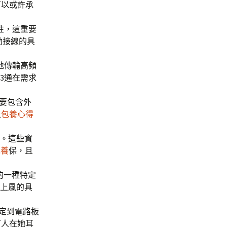
可以或許承
性，這重要
動接線的具
地傳輸高頻
3通在需求
重要包含外
上
包養心得
等。這些資
包養
保，且
的一種特定
器上風的具
固定到電路板
有人在她耳