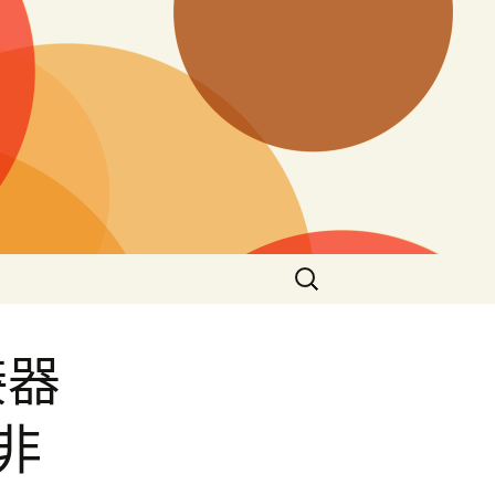
搜
尋
關
鍵
接器
字:
非