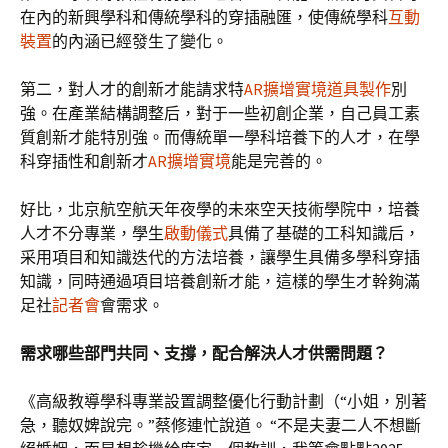
在內的新興學科和傳統學科的穿插融匯，使傳統學科
互動
裝置
的內涵已經發生了變化。
第二，對人才的創新才能請求特
AR擴增實境
道具製作
別
強。在產業結構調整后，對于一些初創企業，自己員工素
質創新才能特別強。而傳統單一學科培養下的人才，在學
科穿插性和創新才
AR擴增實境
能是完善的。
好比，北京航空航天年夜學的未來空天技術學院中，培養
人才不分專業，學生
啟動儀式
具備了基礎的工科知識后，
采用項目和知識迭代的方法培養，讓學生具備多學科穿插
知識，同時通過項目培養創新才能，這樣的學生才幹夠滿
足社
記者會
會需求。
需求哪些部門共同、支撐，配合解決人才供需問題？
《高級教導學科專業設置調整優化行動計劃（“小姐，別著
急，聽奴婢說完。”蔡修連忙說道。 “不是夫妻二人不想斷