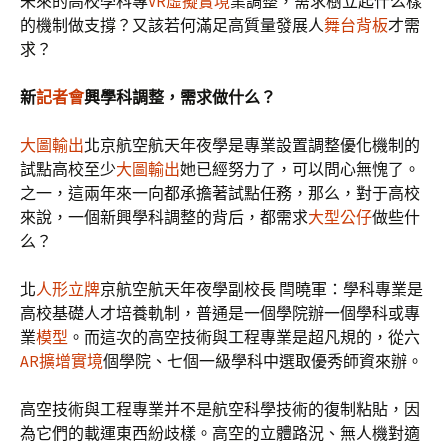
未來的高校學科專
VR虛擬實境
業調整，需求樹立起什么樣
的機制做支撐？又該若何滿足高質量發展人
舞台背板
才需
求？
新
記者會
興學科調整，需求做什么？
大圖輸出
北京航空航天年夜學是專業設置調整優化機制的
試點高校至少
大圖輸出
她已經努力了，可以問心無愧了。
之一，這兩年來一向都承擔著試點任務，那么，對于高校
來說，一個新興學科調整的背后，都需求
大型公仔
做些什
么？
北
人形立牌
京航空航天年夜學副校長 閆曉軍：學科專業是
高校基礎人才培養軌制，普通是一個學院辦一個學科或專
業
模型
。而這次的高空技術與工程專業是超凡規的，從六
AR擴增實境
個學院、七個一級學科中選取優秀師資來辦。
高空技術與工程專業并不是航空科學技術的復制粘貼，因
為它們的載運東西紛歧樣。高空的立體路況、無人機對適