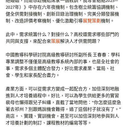
絕婚姻，而是想趁機給席家一個教訓，我等會點點2025—
2027年）》中存在六年夜機制，包含樹立統籌協調機制、
健全供需對接機制、創新目錄治理機制、完美分類發展機
制、改造評價考察機制、優化激勵引導
展覽策劃
機制。
此中，需求統籌什么？對接什么？高校還需求哪些部門的
共同與支撐，來配合來
策展
解決人才供需問題？
中國教導科學研討院高級教導研討所副所長 王春春：學科
專業調整不僅僅是高級教導系統內部的事，也是全社會的
事，需求多個主體配合發力，好比需求產業、當局、社
會、學生和家長配合盡力。
產業方面，可以從需求方變成一起配合方，加倍深刻地融
進到人才培養過程中。好比，可以為學生供給更多的實習
裴母也懶得跟兒子糾纏，直截了當地問他：“你怎麼這麼急
著去祁州？別跟媽說機會難得，過了這個村子就沒有了。”
商店。、實踐、實訓機會，甚至可以加倍深刻地參與到人
才培養計劃的制訂、課程教材的編寫等等。