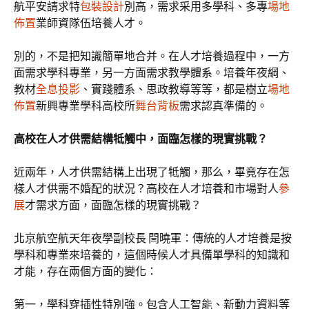
航平安請求特
包裝設計
別高，需求采用多學科、多專
場地
佈置
業師資隊伍培養人才。
別的，不是把知識簡單地合并。在人才培養過程中，一方
面需求學科專業，另一方面需求教學體系。培養年夜綱、
教材
全息投影
、實踐體系、思政教導等等，都是樹立
場地
佈置
新興專業學科高校所
舞台背板
需求認真準備的。
高校在人才供需結構牴觸中，面臨怎樣的現實挑戰？
近兩年，人才供需結構上出現了牴觸，那么，畢竟存在怎
樣人才供需不婚配的狀況？高校在人才培養和市場對人
參
展
才需求方面，面臨怎樣的現實挑戰？
北京航空航天年夜學副校長 閆曉軍：傳統的人才培養是按
學科和專業來培養的，這個時候人才具備單學科的知識和
才能，存在兩個方面的變化：
第一，學科穿插性特別強。包含人工智能、新動力資料等