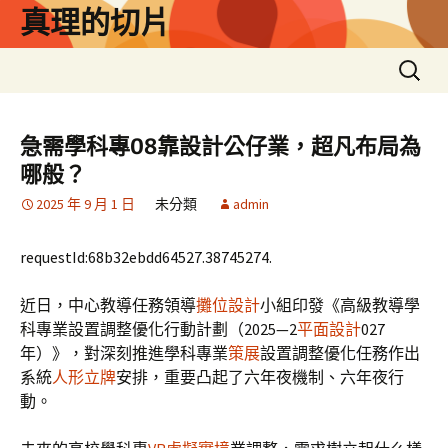
跳
真理的切片
至
主
搜
要
尋
內
關
容
鍵
急需學科專08靠設計公仔業，超凡布局為
字:
哪般？
2025 年 9 月 1 日
未分類
admin
requestId:68b32ebdd64527.38745274.
近日，中心教導任務領導
攤位設計
小組印發《高級教導學
科專業設置調整優化行動計劃（2025—2
平面設計
027
年）》，對深刻推進學科專業
策展
設置調整優化任務作出
系統
人形立牌
安排，重要凸起了六年夜機制、六年夜行
動。