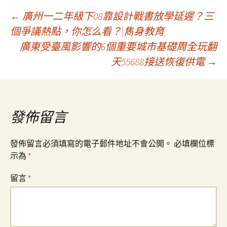
文
←
廣州一二年級下08靠設計戰書放學延遲？三
個爭議熱點，你怎么看？|雋身教育
廣東受臺風影響的6個重要城市基礎周全玩翻
章
天55688接送恢復供電
→
導
覽
發佈留言
發佈留言必須填寫的電子郵件地址不會公開。
必填欄位標
示為
*
留言
*