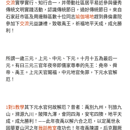
交流
實學實行、知行合一，并帶動社區居平易近參與優秀
傳統文明實踐活動，認識傳統節日，過好傳統節日。來自
石家莊市區及周邊縣區數十位同志
瑜伽場地
趕到彝倫書院
參加下
交流
元益謙禮，致敬禹王，祈福地平天成，成允勝
利！
所謂一歲三元，上元、中元、下元。十月十五為最后一
元。有曰三元三官年夜帝即儒家尊奉的先王：堯帝、舜
帝、禹王。上元天官賜福，中元地官免罪，下元水官解
厄！
1對1教學
其下元水官何故解厄？昔者：禹別九州，刊旅九
山，滌源九川，陂障九澤，會同四海，安宅四隩，地平天
成，成允勝利！——此年夜禹以解六合之厄，以定萬世永
固華夏山河之年
舞蹈教室
夜功也！年夜禹陳謨，后克艱厥