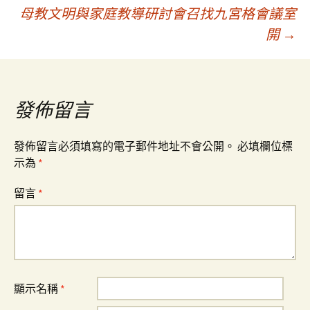
母教文明與家庭教導研討會召找九宮格會議室
章
開
→
導
覽
發佈留言
發佈留言必須填寫的電子郵件地址不會公開。
必填欄位標
示為
*
留言
*
顯示名稱
*