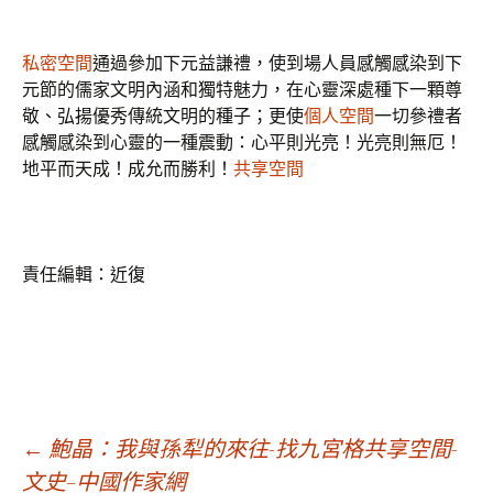
私密空間
通過參加下元益謙禮，使到場人員感觸感染到下
元節的儒家文明內涵和獨特魅力，在心靈深處種下一顆尊
敬、弘揚優秀傳統文明的種子；更使
個人空間
一切參禮者
感觸感染到心靈的一種震動：心平則光亮！光亮則無厄！
地平而天成！成允而勝利！
共享空間
責任編輯：近復
文
←
鮑晶：我與孫犁的來往-找九宮格共享空間-
文史–中國作家網