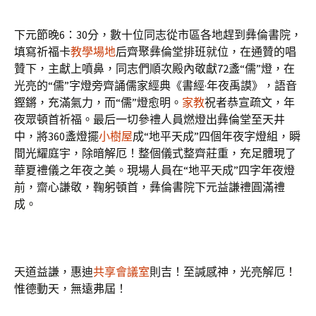
下元節晚6：30分，數十位同志從市區各地趕到彝倫書院，
填寫祈福卡
教學場地
后齊聚彝倫堂排班就位，在通贊的唱
贊下，主獻上噴鼻，同志們順次殿內敬獻72盞“儒”燈，在
光亮的“儒”字燈旁齊誦儒家經典《書經·年夜禹謨》，語音
鏗鏘，充滿氣力，而“儒”燈愈明。
家教
祝者恭宣疏文，年
夜眾頓首祈福。最后一切參禮人員燃燈出彝倫堂至天井
中，將360盞燈擺
小樹屋
成“地平天成”四個年夜字燈組，瞬
間光耀庭宇，除暗解厄！整個儀式整齊莊重，充足體現了
華夏禮儀之年夜之美。現場人員在“地平天成”四字年夜燈
前，齋心謙敬，鞠躬頓首，彝倫書院下元益謙禮圓滿禮
成。
天道益謙，惠迪
共享會議室
則吉！至諴感神，光亮解厄！
惟德動天，無遠弗屆！