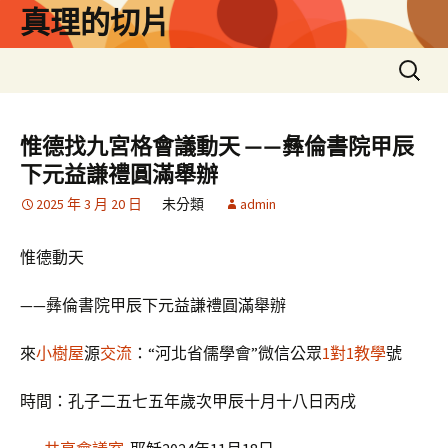
跳
真理的切片
至
主
搜
要
尋
內
關
容
鍵
惟德找九宮格會議動天 ——彝倫書院甲辰
字:
下元益謙禮圓滿舉辦
2025 年 3 月 20 日
未分類
admin
惟德動天
——彝倫書院甲辰下元益謙禮圓滿舉辦
來
小樹屋
源
交流
：“河北省儒學會”微信公眾
1對1教學
號
時間：孔子二五七五年歲次甲辰十月十八日丙戌