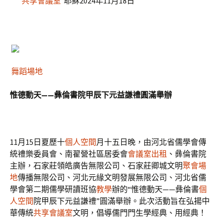
共享會議室
耶穌2024年11月18日
舞蹈場地
惟德動天——彝倫書院甲辰下元益謙禮圓滿舉辦
11月15日夏歷十
個人空間
月十五日晚，由河北省儒學會傳
統禮樂委員會、南翟營社區居委會
會議室出租
、彝倫書院
主辦，石家莊領皓廣告無限公司、石家莊卿城文明
聚會場
地
傳播無限公司、河北元緣文明發展無限公司、河北省儒
學會第二期儒學研讀班協
教學
辦的“惟德動天——彝倫書
個
人空間
院甲辰下元益謙禮”圓滿舉辦。此次活動旨在弘揚中
華傳統
共享會議室
文明，倡導儒門門生學經典、用經典！