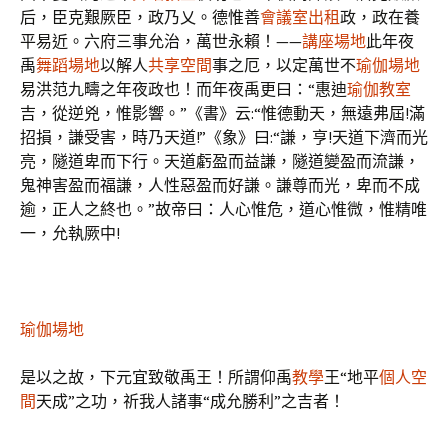
后，臣克艱厥臣，政乃乂。德惟善
會議室出租
政，政在養
平易近。六府三事允治，萬世永賴！——
講座場地
此年夜
禹
舞蹈場地
以解人
共享空間
事之厄，以定萬世不
瑜伽場地
易洪范九疇之年夜政也！而年夜禹更曰：“惠迪
瑜伽教室
吉，從逆兇，惟影響。”《書》云:“惟德動天，無遠弗屆!滿
招損，謙受害，時乃天道!”《象》曰:“謙，亨!天道下濟而光
亮，隧道卑而下行。天道虧盈而益謙，隧道變盈而流謙，
鬼神害盈而福謙，人性惡盈而好謙。謙尊而光，卑而不成
逾，正人之終也。”故帝曰：人心惟危，道心惟微，惟精唯
一，允執厥中!
瑜伽場地
是以之故，下元宜致敬禹王！所謂仰禹
教學
王“地平
個人空
間
天成”之功，祈我人諸事“成允勝利”之吉者！