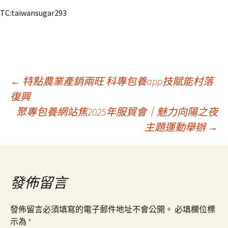
TC:taiwansugar293
文
←
特點農業產銷兩旺 科專包養app技賦能村落
復興
聚專包養網站焦2025年服貿會｜魅力向陽之夜
章
主題運動舉辦
→
導
覽
發佈留言
發佈留言必須填寫的電子郵件地址不會公開。
必填欄位標
示為
*