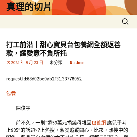
跳
真理的切片
至
主
搜
要
尋
內
關
容
鍵
打工前沿丨甜心寶貝台包養網全額返善
字:
款，讓愛意不負所托
2025 年 9 月 23 日
未分類
admin
requestId:68d02be0ab2f31.33778052.
包養
陳俊宇
前不久，一則“退59萬元捐錢母親回
包養網
應兒子考
上985”的話題登上熱搜，激發追蹤關心。比來，熱搜中的