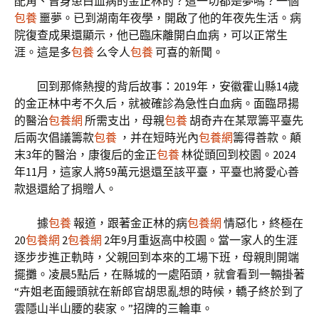
配角、曾身患白血病的金正林的？這一切都是夢嗎？一個
包養
噩夢。已到湖南年夜學，開啟了他的年夜先生活。病
院復查成果還顯示，他已臨床離開白血病，可以正常生
涯。這是多
包養
么令人
包養
可喜的新聞。
回到那條熱搜的背后故事：2019年，安徽霍山縣14歲
的金正林中考不久后，就被確診為急性白血病。面臨昂揚
的醫治
包養網
所需支出，母親
包養
胡奇卉在某眾籌平臺先
后兩次倡議籌款
包養
，并在短時光內
包養網
籌得善款。顛
末3年的醫治，康復后的金正
包養
林從頭回到校園。2024
年11月，這家人將59萬元退還至該平臺，平臺也將愛心善
款退還給了捐贈人。
據
包養
報道，跟著金正林的病
包養網
情惡化，終極在
20
包養網
2
包養網
2年9月重返高中校園。當一家人的生涯
逐步步進正軌時，父親回到本來的工場下班，母親則開端
擺攤。凌晨5點后，在縣城的一處陌頭，就會看到一輛掛著
“卉姐老面饅頭就在新郎官胡思亂想的時候，轎子終於到了
雲隱山半山腰的裴家。”招牌的三輪車。