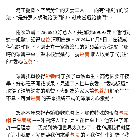
務工擺攤、辛苦勞作的夫妻二人，一向有個樸實的設
法，“是好意人捐助給我們的，就應當還給他們”。
兩次眾籌，28689位好意人，共捐錢589092元。他們對
這一組數字記得
包養
清明白楚。2024年11月5日，在親戚
伴侶的輔助下，胡奇卉一家將籌集的近59萬元退還給了那
時的眾籌平臺，顛末核實婚配，捐
包養
贈人收到了“前往”
的“愛心
包養
”。
眾籌托舉換得
包養網
了孩子重獲重生，高考圓夢年夜
學，好心種子開花成果，見證了人世年夜愛。“愛心返還”
取得了浩繁網友的點贊，大師為這家人讓
包養網
好心生生
不息、可貴
包養
的善舉延綿不竭的渾厚之心激動。
想起本年央視春節聯歡晚會上，那位特殊的報幕
包養
網
者
包養網
——外賣詩人王計兵。在舞臺上，他表達了如
許一個理念：“我感到這個世界太美妙了，性命讓我們離開
了這小我間，就是要我們來愛
包養
的。我信任生涯給了我