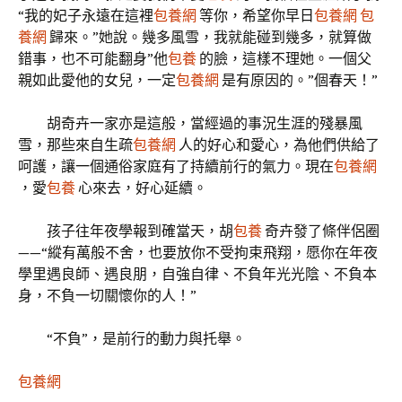
“我的妃子永遠在這裡
包養網
等你，希望你早日
包養網
包
養網
歸來。”她說。幾多風雪，我就能碰到幾多，就算做
錯事，也不可能翻身”他
包養
的臉，這樣不理她。一個父
親如此愛他的女兒，一定
包養網
是有原因的。”個春天！”
胡奇卉一家亦是這般，當經過的事況生涯的殘暴風
雪，那些來自生疏
包養網
人的好心和愛心，為他們供給了
呵護，讓一個通俗家庭有了持續前行的氣力。現在
包養網
，愛
包養
心來去，好心延續。
孩子往年夜學報到確當天，胡
包養
奇卉發了條伴侶圈
——“縱有萬般不舍，也要放你不受拘束飛翔，愿你在年夜
學里遇良師、遇良朋，自強自律、不負年光光陰、不負本
身，不負一切關懷你的人！”
“不負”，是前行的動力與托舉。
包養網