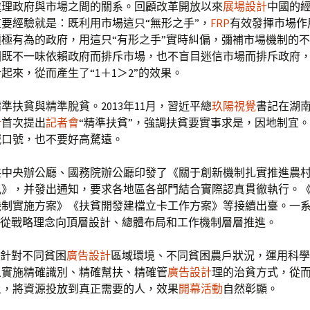
處理政府與市場之間的關系。回顧改革開放以來
展場設計
中國的
要經驗就是：既利用市場這只“無形之手”，
FRP
有效發揮市場作
極有為的政府，用這只“有形之手”實時糾偏，彌補市場機制的
國既不一味依賴政府而排斥市場，也不盲目迷信市場而排斥政府
起來，從而產生了“1＋1＞2”的效果。
準扶貧與精準脫貧。2013年11月，習近平總
玖陽視覺
書記在湖
計
首次提出
記者會
“精準扶貧”，強調扶貧要實事求是，因地制宜
喊口號，也不要好高騖遠。
共中央辦公廳、國務院辦公廳印發了《關于創新機制扎實推進農
見》，并發出通知，要求各地區各部門結合實際認真貫徹執行。
機制實施方案》《扶貧開發建檔立卡工作方案》等接續出臺。一
”從戰略理念向頂層設計、總體布局和工作機制層層推進。
”針對不同貧困
廣告設計
區域環境、不同貧困農戶狀況，運用科學
象實施精確識別、精確幫扶、精確管
廣告設計
理的治貧方式，從
上，將資源投放到真正需要的人，效果
開幕活動
自然彰顯。