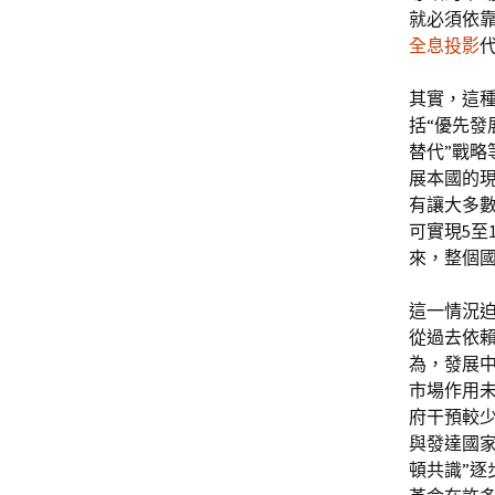
就必須依
全息投影
其實，這
括“優先發
替代”戰
展本國的
有讓大多
可實現5至
來，整個
這一情況迫
從過去依
為，發展
市場作用
府干預較
與發達國家
頓共識”