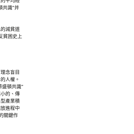
家的平均經
頓共識”并
色的減貧道
反貧困史上
方理念盲目
本的人權。
華盛頓共識”
模小的、傳
集型產業積
開放進程中
缺的關鍵作