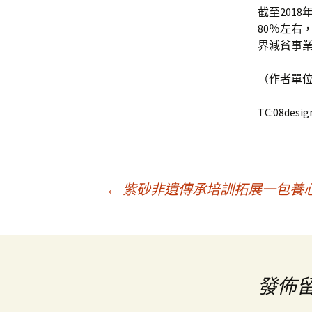
截至201
80％左右
界減貧事
（作者單
TC:08desig
文
←
紫砂非遺傳承培訓拓展一包養心得
章
導
發佈