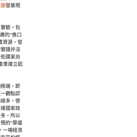
大圖
發展現
了實驗，包
廣的“進口
置資源，發
的實踐并沒
一些國家尚
產業建立起
個極端，即
這一觀點認
預過多，使
發達國家政
較多，所以
預的“華盛
，一場經濟