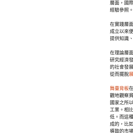
層面，國
經驗參照。
在實踐層面
成立以來
提供知識
在理論層面
研究經濟
的社會發
從而擺脫
舞臺背板
觀地觀察
國家之所
工業。相
低。而這
成的，比
導致的市