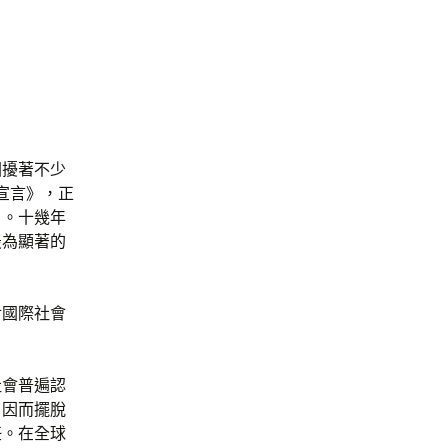
困擾著不少
宣言》，正
）。十幾年
最為顯著的
對國際社會
社會普遍認
，因而擺脫
任。在全球