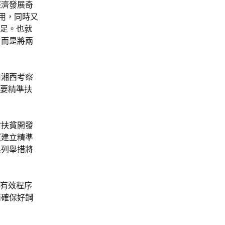
經濟發展奇
用，同時又
不足。也就
，而是將兩
南湘西考察
。要精準扶
村扶貧開發
《建立精準
系列舉措將
有效程序
而確保好鋼