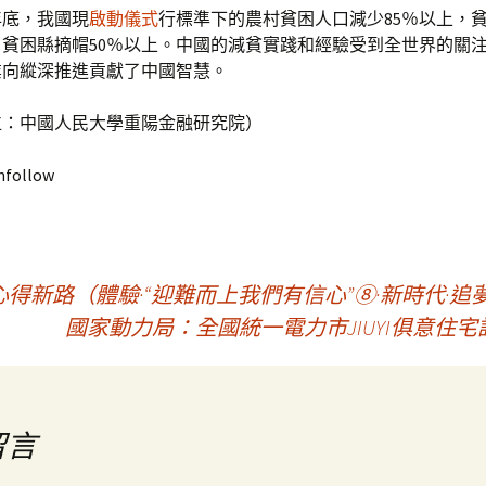
8年底，我國現
啟動儀式
行標準下的農村貧困人口減少85％以上，
，貧困縣摘帽50％以上。中國的減貧實踐和經驗受到全世界的關
業向縱深推進貢獻了中國智慧。
位：中國人民大學重陽金融研究院）
nfollow
新路（體驗·“迎難而上我們有信心”⑧·新時代·追
國家動力局：全國統一電力市JIUYI俱意住
留言