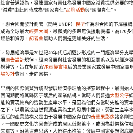
際社會普遍認為，發達國家有責任為發展中國家減貧提供必要的
“減貧”由此同時成為“國家責任”
品牌活動
與“國際責任”。
，聯合國開發計劃署（簡稱 UNDP）
模型
作為聯合國的下屬機構，
便成為全球最大
經典大圖
、最權威的多邊無償援助機構，為170多
、經驗和資源，
記者會
幫助人們創造更加美好的生活。
，發展經濟學是20世紀40年代后期逐步形成的一門經濟學分支
發展
廣告設計
規律、經濟發展與社會發展的相互關系以及以經濟
展規律等，旨在幫助落
VR虛擬實境
后的農業國家或發展中國家實
展場設計
貧困、走向富裕。
在早期的國際減貧實踐與發展經濟學理論的探索過程中，最開始
貧困問題而將其歸因于落后的產業結構。當時人們普遍
大型公仔
以能夠實現較高的勞動生產率水平，是因為他們有當時先進的資
比之下，以農業或自然資源產業為主的發展中國家，勞動生產率
種落后的產業結構又是由于發展中國家存在的
奇藝果影像
諸多剛
如，一國歷史文化等因素造成的居民低儲蓄率，或因為對價格信
場失靈等。沿著這條思路，人們得出推論：發展中國家要想徹底