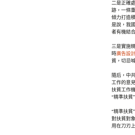
二是正確
跡，一條重
傾力打造積
是說，我
者有機結合
三是實施精
時
廣告設
貧，切忌
隨后，中
工作的意
扶貧工作
“精準扶貧
“精準扶貧
對扶貧對
用在刀刃