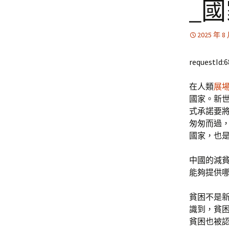
_
2025 年 8
requestId:
在人類
展
國家。新世
式承諾要將
匆匆而過
國家，也
中國的減
能夠提供
貧困不是
識到，貧
貧困也被