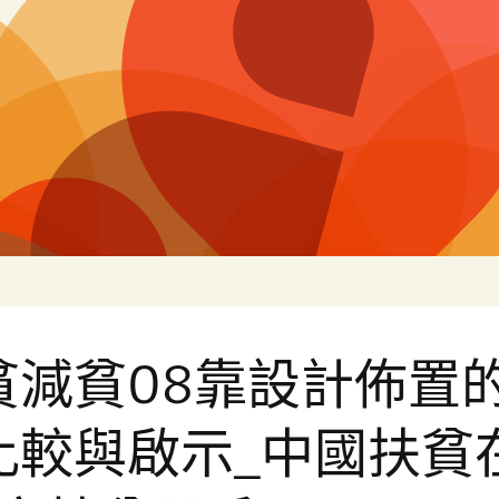
片
貧減貧08靠設計佈置
比較與啟示_中國扶貧