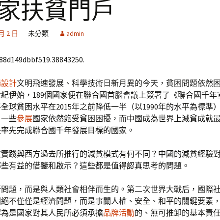
國家扶貧門戶
 月 2 日
未分類
admin
688d149dbbf519.38843250.
場設計
文明飛速發展、科學技術日新月異的今天，貧困問題依然
紀伊始，189個國家便在聯合國首腦會議上簽署了《聯合國千年
全球貧困水平在2015年之前降低一半（以1990年的水平為標準
，一些
參展
國家依然飽受貧困困擾，而中國成為世界上減貧成就
是率先完成聯合國千年發展目標的國家。
貧實踐與西方過去所推行的減貧模式有何不同？中國的減貧經驗
哪些有益的借鑒和啟示？這些都是值得認真思考的問題。
新問題，而是與人類社會相伴而生的。第二次世界大戰后，國際
困絕不僅僅是經濟問題，而是事關人權、安全、和平的關鍵要素
認為是國家對其人民所必須承擔
品牌活動
的、無可推卸的基本責