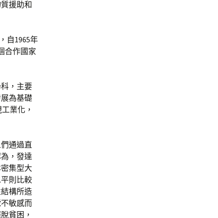
物質援助和
自1965年
個合作國家
學科，主要
發展為基礎
現工業化，
人們通過直
認為，發達
本密集型大
水平則比較
性結構所造
號不敏感而
擺脫貧困，