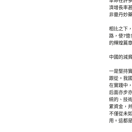
革命在許多
濟增長率
非靈丹妙
相比之下
路，使7億
的輝煌篇
中國的減
一是堅持
跟從。我
在實踐中，
后面亦步
統的、技
累資金，
不僅從未如
用。這都