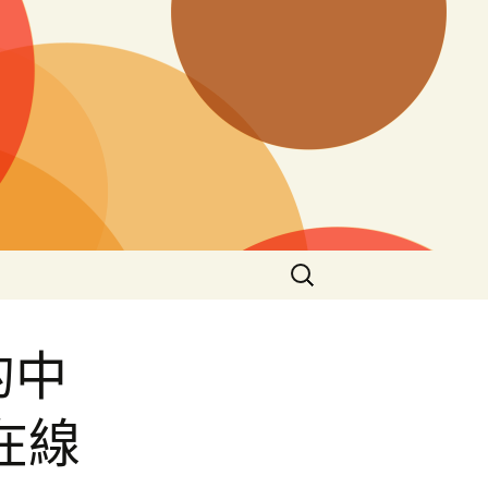
搜
尋
關
鍵
的中
字:
在線