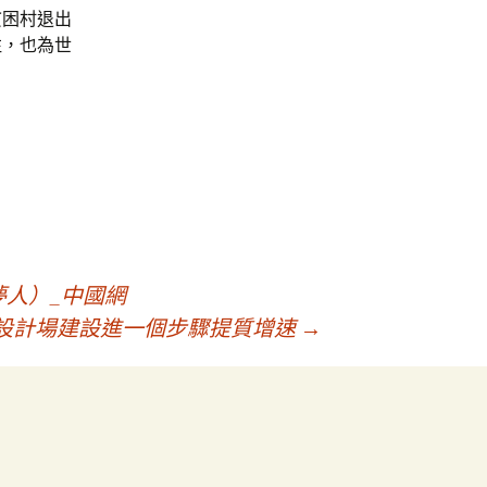
貧困村退出
注，也為世
夢人）_中國網
宅設計場建設進一個步驟提質增速
→