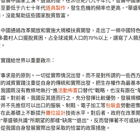
發展中國家上演。遺憾的是，在20世紀八九十年代，發展中國
甚至要低于六七十年代
道具製作
，發生危機的頻率也更高，“華盛
藥，沒能幫助這些國家脫貧致富。
，中國通過改革開放和實施大規模扶貧開發，走出了一條中國特
多農村人口擺脫貧困，占全球減貧人口的70％以上，譜寫了人類
章。
貧實踐給世界以重要啟示：
實事求是的原則。一切從實際情況出發，而不是對所謂的一些西
國的減貧實踐注重從自身的傳統和實際出發，把生存權作為最基
我國既沒有教條地執行“進
活動佈置
口替代”戰略，也沒有跟在“
亦趨。對前者，我國反其道而行之，充分發揮比較優勢，發展規
術并不先進但可以出口的服裝、制鞋、電子加工等
包裝盒
勞動密
并在此基礎上不斷提升
攤位設計
技術水平。對后者，政府在改革
“華盛頓共識”所期望的那樣“缺席”“退出”，反而發揮著不可或
是從我國自身發展實際出發采取的恰當的政策措施。