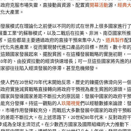
靠政府克服市場失靈，直接動員資源、配置資
開幕活動
源，
經典
代化大產業。
種發展模式在理論化之前便以不同的形式在世界上很多國家進行
展重工業”的蘇聯模式，以及二戰后在拉美、非洲、南亞國家所推
略等。這些都是主要通過政府的直接干預來集中人力、
道具製作
配
現代化先進產業，從而實現替代進口產品的目標。然而，數十年
數這類國家發展起來、擺脫貧困。在這種發展戰略的實施初期，
10年的、由投資拉動的經濟快速增長；可一旦這些國家將先進的
國家卻往往陷入經濟發展的停滯，甚至危機頻發。
使人們在20世紀70年代末開始反思，歷史的鐘擺仿佛滑向另一
賴政府實施減貧戰略直接轉向將政府干預視為產生貧困的源頭。
中國家與發達國家差距不斷拉大的原因是：發展中國家的政府干
未能充分發揮。持這一觀點的人
玖陽視覺
們以經驗數據來論證：
少，市場作用發揮較充分，而戰后大多數發展中國家的政府干預
的差距不斷拉大。在上述思路下，20世紀80年代末，反對政府干
逐步成為全球主流范式。在少數西方國家及國際組織的大力推動下