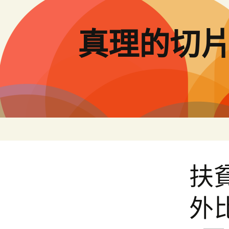
跳
至
主
真理的切
要
內
容
扶
外