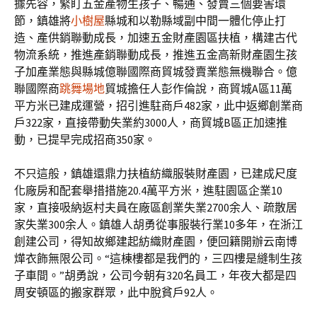
據先容，緊盯五金產物生孩子、暢通、發賣三個要害環
節，鎮雄將
小樹屋
縣城和以勒縣域副中間一體化停止打
造、產供銷聯動成長，加速五金財產園區扶植，構建古代
物流系統，推進產銷聯動成長，推進五金高新財產園生孩
子加產業態與縣城億聯國際商貿城發賣業態無機聯合。億
聯國際商
跳舞場地
貿城擔任人彭作倫說，商貿城A區11萬
平方米已建成運營，招引進駐商戶482家，此中返鄉創業商
戶322家，直接帶動失業約3000人，商貿城B區正加速推
動，已提早完成招商350家。
不只這般，鎮雄還鼎力扶植紡織服裝財產園，已建成尺度
化廠房和配套舉措措施20.4萬平方米，進駐園區企業10
家，直接吸納返村夫員在廠區創業失業2700余人、疏散居
家失業300余人。鎮雄人胡勇從事服裝行業10多年，在浙江
創建公司，得知故鄉建起紡織財產園，便回籍開辦云南博
燁衣飾無限公司。“這棟樓都是我們的，三四樓是縫制生孩
子車間。”胡勇說，公司今朝有320名員工，年夜大都是四
周安頓區的搬家群眾，此中脫貧戶92人。