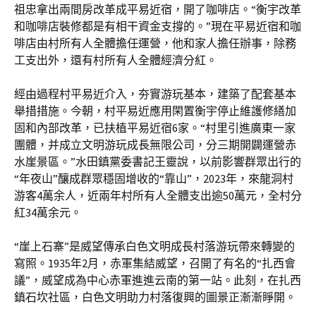
祖忠拿出兩間房改革成平易近宿，開了咖啡店。“衡宇改革
和咖啡店裝修都是有相干資金支撐的。”現在平易近宿和咖
啡店由村所有人全體擔任運營，他和家人擔任辦事，除務
工支出外，還有村所有人全體經濟分紅。
經由過程村平易近介入，夯實游玩基本，建築了配套基本
舉措措施。今朝，村平易近應用閑置衡宇停止維護修繕加
固和內部改革，已扶植平易近宿6家。“村里引進廣東一家
團體，并成立文明游玩成長無限公司，分三期開闢運營赤
水崖景區。”水田鎮黨委書記王靈說，以前影響群眾出行的
“年夜山”釀成群眾穩固增收的“靠山”，2023年，來龍洞村
游客4萬余人，近兩年村所有人全體支出逾50萬元，全村分
紅34萬余元。
“崖上石寨”是威望傳承白色文明成長村落游玩帶來轉變的
寫照。1935年2月，赤軍集結威望，召開了有名的“扎西會
議”，威望成為中心赤軍進進云南的第一站。此刻，在扎西
鎮石坎社區，白色文明助力村落復興的圖景正漸漸睜開。