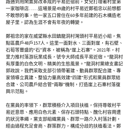
路通到用閑置房改革成的平易近宿前，女兒打理著村里第
一家咖啡店……這場景是49歲的村平易近鄭祖忠以前想都
不敢想的事，他一家五口曾住在60多年前建的石木構造老
屋子里，認為生涯不會有年夜的轉變。
鄭祖忠的家在威望縣水田鎮龍洞村灣頭村平易近小組，焦
點區農戶48戶157人。這里一面對水、三面對崖，有石壁、
石筍等豐盛的“石”資本，被稱為“崖上石寨”。2021年，村
里力推村落游玩業成長，號令大師成長平易近宿。“龍洞村
有厚重的白色文明、精美的生態風景。”龍洞村黨總支書記
郭政說，我們采取支部引領帶著建、動員群眾配合建、專
家領導立異建、整協力量高效建“四建”形式和黨員群眾結
合建、公司農戶結合管“兩聯”機制，打造崖上石寨村落復
興示范點。
在黨員的率領下，群眾積極介入項目扶植，保持尊敬村平
易近意愿、應用白色元素、保存石頭特點、醜化村容周遭
的狀況準繩，黨支部組織黨員、群眾一路介入村落計劃，
經由過程充足會商、群策群力，構成分歧的扶植看法。鄭