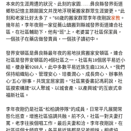
本來的生涯周遭的狀況、此刻的家園……彝良縣發界街道
鄉愁記憶主題館圖文并茂地浮現著搬家群眾生涯變更。“此
刻和老家比好太多了。”60歲的搬家群眾李年夜剛說
家教
。
幾年前，李年夜剛一家從蕎山鎮搬到縣城發界街道連合社
區，在社區輔助下，他有“班”上，老婆當了社區保潔員，
一個孩子在藥店做發賣員，一個孩子讀初中。
發界安頓區是彝良縣最年夜的易地扶貧搬家安頓區，連合
社區是發界安頓區的4個社區之一，社區有18個居平易近小
組，棲身著9268人，此中多數平易近族生齒1236人。“我們
保持組織貼心、管理安心、培養潤心、成長齊心、辦事熱
心‘五心’辦事，共筑宜居家園。”社區黨委書記馮莉說，社
區摸索構建“以人聚城、以城會產、以產興城”的互嵌式幸
福新社區。
李年夜剛仍是社區“松柏調停隊”的成員，日常平凡展開常
態化巡查，增進社區協調共融。前不久，社區一對夫妻打
罵，老李往挨個唱工作，最后夫妻和洽。李年夜剛說，在
社區這個大師庭里，各平易近族都是兄弟姐妹，相處協