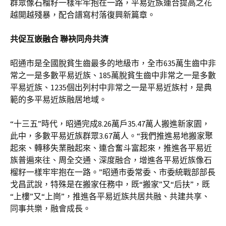
群眾像石榴籽一樣牢牢抱在一路，平易近族連合提高之花
越開越殘暴，配合譜寫村落復興新篇章。
共促互嵌融合 聯袂同舟共濟
昭通市是全國脫貧生齒最多的地級市，全市635萬生齒中非
常之一是多數平易近族、185萬脫貧生齒中非常之一是多數
平易近族、1235個出列村中非常之一是平易近族村，是典
範的多平易近族融居地域。
“十三五”時代，昭通完成8.26萬戶35.47萬人搬進新家園，
此中，多數平易近族群眾3.67萬人。“我們推進易地搬家聚
起來、轉移失業融起來、連合奮斗富起來，推進各平易近
族普遍來往、周全交通、深度融合，增進各平易近族像石
榴籽一樣牢牢抱在一路。”昭通市委常委、市委統戰部部長
戈昌武說，特殊是在搬家任務中，既“搬家”又“后扶”，既
“上樓”又“上崗”，推進各平易近族共居共融、共建共享、
同事共樂，融會成長。