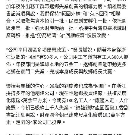
加年夜外出務工群眾返鄉失業創業的領導力度。鎮雄縣委
書記肖順興說，我們保持“範圍外輸”和“有序回引”相聯
合，采取聚焦資本招引一批、民眾創業孵化一批、依托園
區湊集一批、強大財產吸納一批，承接中台灣東邊地域財
產轉移，推進“勞務經濟”向“回雁經濟”慢慢改變。
“公司享用園區多項優惠政策。”吳長斌說，隨著本身從浙
江返鄉的“回雁”有50多人，公司用工岑嶺期有工人500人擺
佈，年夜部門是鎮雄本地的五金工，返鄉創業能帶動更多
老鄉在家門口失業，完成本身成長與故鄉成長共贏。
懷揣著異樣的信心，36歲的劉慶波也成為“回雁”。在浙江
拼搏多年的他創建公司，現在也返鄉投資建廠，扶植尺度
化廠房3萬余平方米，今朝有180名工人。“廠隨人走，人伴
廠遷，今朝已吸納上千人失業。”鎮雄縣財產園區黨工委副
書記汪紅男說，財產園今朝已建成尺度化廠房10.3萬平方
米，進園的4家公司已投產。