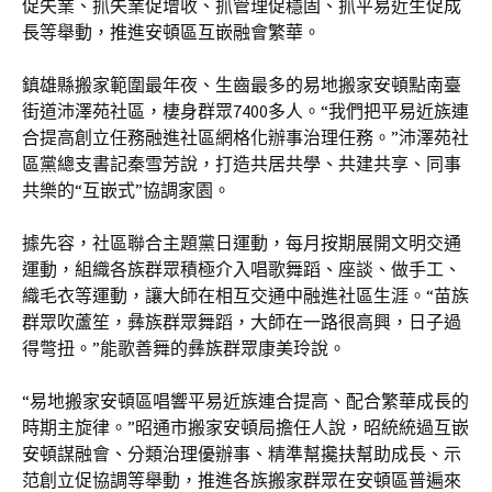
促失業、抓失業促增收、抓管理促穩固、抓平易近生促成
長等舉動，推進安頓區互嵌融會繁華。
鎮雄縣搬家範圍最年夜、生齒最多的易地搬家安頓點南臺
街道沛澤苑社區，棲身群眾7400多人。“我們把平易近族連
合提高創立任務融進社區網格化辦事治理任務。”沛澤苑社
區黨總支書記秦雪芳說，打造共居共學、共建共享、同事
共樂的“互嵌式”協調家園。
據先容，社區聯合主題黨日運動，每月按期展開文明交通
運動，組織各族群眾積極介入唱歌舞蹈、座談、做手工、
織毛衣等運動，讓大師在相互交通中融進社區生涯。“苗族
群眾吹蘆笙，彝族群眾舞蹈，大師在一路很高興，日子過
得彆扭。”能歌善舞的彝族群眾康美玲說。
“易地搬家安頓區唱響平易近族連合提高、配合繁華成長的
時期主旋律。”昭通市搬家安頓局擔任人說，昭統統過互嵌
安頓謀融會、分類治理優辦事、精準幫攙扶幫助成長、示
范創立促協調等舉動，推進各族搬家群眾在安頓區普遍來