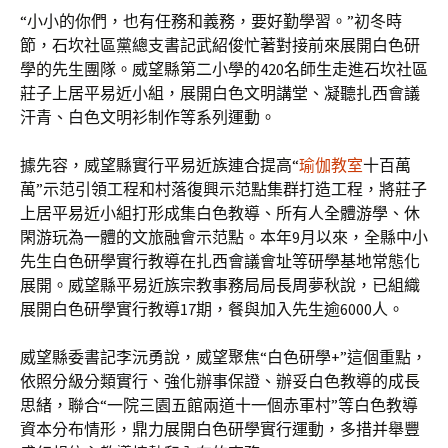
“小小的你們，也有任務和義務，要好勤學習。”初冬時
節，石坎社區黨總支書記武紹俊忙著對接前來展開白色研
學的先生團隊。威望縣第二小學的420名師生走進石坎社區
莊子上居平易近小組，展開白色文明講堂、凝聽扎西會議
汗青、白色文明衫制作等系列運動。
據先容，威望縣實行平易近族連合提高“
瑜伽教室
十百萬
萬”示范引領工程和村落復興示范點集群打造工程，將莊子
上居平易近小組打形成集白色教導、所有人全體游學、休
閑游玩為一體的文旅融會示范點。本年9月以來，全縣中小
先生白色研學實行教導在扎西會議會址等研學基地常態化
展開。威望縣平易近族宗教事務局局長周夢秋說，已組織
展開白色研學實行教導17期，餐與加入先生逾6000人。
威望縣委書記李沅勇說，威望聚焦“白色研學+”這個重點，
依照分級分類實行、強化辦事保證、辦妥白色教導的成長
思緒，聯合“一院三園五館兩道十一個赤軍村”等白色教導
資本分布情形，鼎力展開白色研學實行運動，多措并舉豐