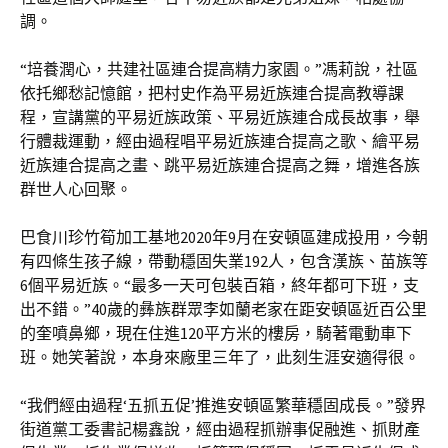
調。
“培養潤心，共建社區連合提高精力家園。”馮莉說，社區
依托鄉愁記憶館，把村史作為平易近族連合提高教導課
程，宣講黨的平易近族政策、平易近族連合成長故事，舉
行體裁運動，經由過程唱平易近族連合提高之歌、繪平易
近族連合提高之畫、跳平易近族連合提高之舞，增進各族
群世人心回聚。
巴食川珍竹筍加工基地2020年9月在安頓區建成投用，今朝
有四條生孩子線，帶動穩固失業192人，包含漢族、苗族等
6個平易近族。“最多一天可包裝百箱，終年都可下班，支
出不錯。”40歲的彝族群眾李如蘭老家在距安頓區近百公里
的奎噴鼻鄉，現在住進120平方米的樓房，騎著電動車下
班。她笑著說，本身來廠里三年了，此刻生涯安適得很。
“我們經由過程‘五抓五促’推進安頓區繁華穩固成長。”發界
街道黨工委書記楊鑫說，經由過程抓辦事促融進、抓財產