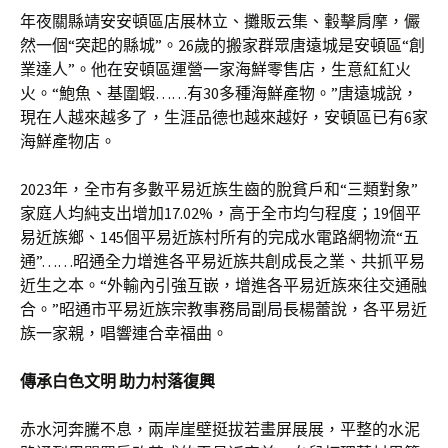
年夜關縣靖安安頓區店展林立、攤販云集、轂擊肩摩，儼
然一個“突起的縣城”。26歲的搬家群眾唐遠城是安頓區“創
業達人”。他在安頓區運營一家海鮮零售店，生意紅紅火
火。“鮑魚、基圍蝦……有30多種海鮮產物。”唐遠城說，
現在人越來越多了，生涯品德也越來越好，安頓區已有6家
海鮮產物店。
2023年，全市有多數平易近族生齒的脫貧戶和“三類對象”
家庭人均純支出增加17.02%，高于全市均勻程度；19個平
易近族鄉、145個平易近族村所有的完成水電路網物流“五
通”……昭通全力增進各平易近族共創成長之業、共抓平易
近生之本。“外輸內引強互嵌，增進各平易近族來往交通融
合。”昭通市平易近族宗教事務局副局長楊蕾說，各平易近
族一家親，唱響連合幸福曲。
傳承白色文明 助力村落復興
赤水河奔騰不息，兩岸崖壁挺拔若畫屏展展，平整的水泥