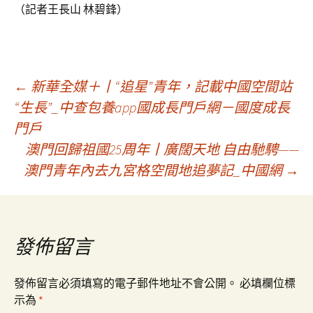
（記者王長山 林碧鋒）
文
←
新華全媒＋丨“追星”青年，記載中國空間站
“生長”_中查包養app國成長門戶網－國度成長
門戶
章
澳門回歸祖國25周年丨廣闊天地 自由馳騁——
澳門青年內去九宮格空間地追夢記_中國網
→
導
覽
發佈留言
發佈留言必須填寫的電子郵件地址不會公開。
必填欄位標
示為
*