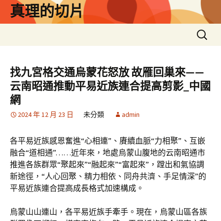
跳
真理的切片
至
主
搜
要
尋
內
關
容
鍵
找九宮格交通烏蒙花怒放 故雁回巢來——
字:
云南昭通推動平易近族連合提高剪影_中國
網
2024 年 12 月 23 日
未分類
admin
各平易近族感恩奮進“心相連”、賡續血脈“力相聚”、互嵌
融合“道相通”……近年來，地處烏蒙山腹地的云南昭通市
推進各族群眾“聚起來”“融起來”“富起來”，蹚出和氣協調
新途徑，“人心回聚、精力相依、同舟共濟、手足情深”的
平易近族連合提高成長格式加速構成。
烏蒙山山連山，各平易近族手牽手。現在，烏蒙山區各族