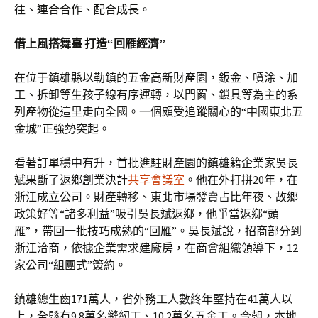
往、連合合作、配合成長。
借上風搭舞臺 打造“回雁經濟”
在位于鎮雄縣以勒鎮的五金高新財產園，鈑金、噴涂、加
工、拆卸等生孩子線有序運轉，以門窗、鎖具等為主的系
列產物從這里走向全國。一個頗受追蹤關心的“中國東北五
金城”正強勢突起。
看著訂單穩中有升，首批進駐財產園的鎮雄籍企業家吳長
斌果斷了返鄉創業決計
共享會議室
。他在外打拼20年，在
浙江成立公司。財產轉移、東北市場發賣占比年夜、故鄉
政策好等“諸多利益”吸引吳長斌返鄉，他爭當返鄉“頭
雁”，帶回一批技巧成熟的“回雁”。吳長斌說，招商部分到
浙江洽商，依據企業需求建廠房，在商會組織領導下，12
家公司“組團式”簽約。
鎮雄總生齒171萬人，省外務工人數終年堅持在41萬人以
上，全縣有9.8萬名縫紉工、10.2萬名五金工。今朝，本地