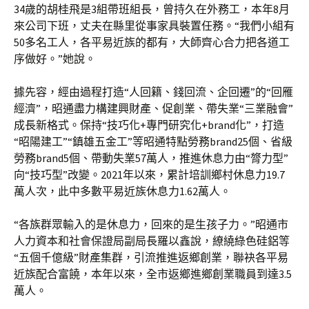
34歲的胡桂飛是3組帶班組長，曾持久在外務工，本年8月
來公司下班，丈夫在縣里從事家具裝置任務。“我們小組有
50多名工人，各平易近族的都有，大師齊心合力把各道工
序做好。”她說。
據先容，經由過程打造“人回籍、錢回流、企回遷”的“回雁
經濟”，昭通盡力構建興財產、促創業、帶失業“三業融會”
成長新格式。保持“技巧化+專門研究化+brand化”，打造
“昭陽建工”“鎮雄五金工”等昭通特點勞務brand25個、省級
勞務brand5個、帶動失業57萬人，推進休息力由“膂力型”
向“技巧型”改變。2021年以來，累計培訓鄉村休息力19.7
萬人次，此中多數平易近族休息力1.62萬人。
“各族群眾輸入的是休息力，回來的是生孩子力。”昭通市
人力資本和社會保證局副局長羅以鑫說，繚繞綠色硅鋁等
“五個千億級”財產集群，引流推進返鄉創業，聯袂各平易
近族配合富饒，本年以來，全市返鄉進鄉創業職員到達3.5
萬人。