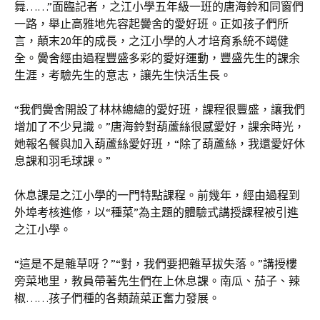
舞……”面臨記者，之江小學五年級一班的唐海鈴和同窗們
一路，舉止高雅地先容起黌舍的愛好班。正如孩子們所
言，顛末20年的成長，之江小學的人才培育系統不竭健
全。黌舍經由過程豐盛多彩的愛好運動，豐盛先生的課余
生涯，考驗先生的意志，讓先生快活生長。
“我們黌舍開設了林林總總的愛好班，課程很豐盛，讓我們
增加了不少見識。”唐海鈴對葫蘆絲很感愛好，課余時光，
她報名餐與加入葫蘆絲愛好班，“除了葫蘆絲，我還愛好休
息課和羽毛球課。”
休息課是之江小學的一門特點課程。前幾年，經由過程到
外埠考核進修，以“種菜”為主題的體驗式講授課程被引進
之江小學。
“這是不是雜草呀？”“對，我們要把雜草拔失落。”講授樓
旁菜地里，教員帶著先生們在上休息課。南瓜、茄子、辣
椒……孩子們種的各類蔬菜正奮力發展。