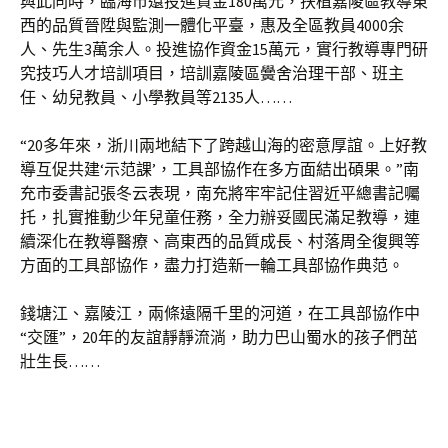
與此同時，臨海市還投進資金180萬元，扶植嘉陵區教導東
西的品質晉陞與監測一體化平臺，惠及全區教員4000余
人、先生3萬余人。投進協作資金15萬元，實行教導專門研
究技巧人才培訓項目，培訓嘉陵區黌舍治理干部、班主
任、幼兒教員、小學教員等2135人……
“20多年來，浙川兩地結下了跨越山海的密意厚誼。上好教
導互促共建‘示范課’，工具部協作在多方面結出碩果。”南
充市委書記張冬云表現，南充將牢牢記住習近平總書記囑
托，扎實推動少年兒童任務，全力辦妥國民滿足教導，連
續深化在教導醫療、高東西的品質成長、村落周全復興等
方面的工具部協作，盡力打造新一輪工具部協作典范。
錢塘江、嘉陵江，兩條遠隔千里的河道，在工具部協作中
“交匯”，20年的友誼靜靜流淌，助力巴山蜀水的孩子們茁
壯生長……