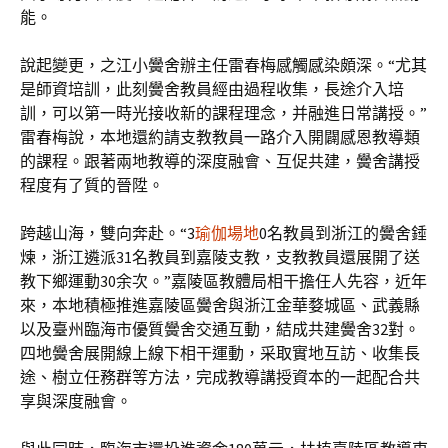
能。
說起變更，之江小黌舍辦主任雷春梅感觸感染頗深。“尤其
是師資培訓，此刻黌舍教員經由過程收集，長途介入培
訓，可以第一時光接收新的課程理念，并融進日常講授。”
雷春梅說，本地還約請支教教員一路介入開闢感恩教導類
的課程。跟著兩地教導的深度融會、互促共建，黌舍講授
程度有了質的晉陞。
跨越山海，雙向奔赴。“3
瑜伽場地
0名教員到浙江的黌舍錘
煉，浙江遴派31名教員到嘉陵支教，支教教員還展開了送
教下鄉運動30余次。”嘉陵區教體局相干擔任人先容，近年
來，本地積極推進嘉陵區黌舍與浙江金華婺城區、武義縣
以及臺州臨海市優質黌舍交通互動，結成共建黌舍32對。
四地黌舍展開線上線下相干運動，采取實地互訪、收集長
途、樹立任務群等方法，完成教導講授資本的一起配合共
享與深度融會。