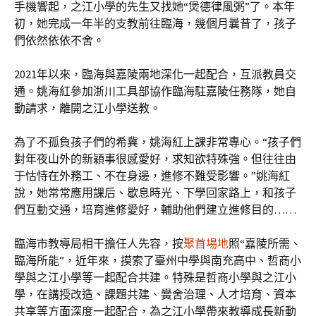
手機響起，之江小學的先生又找她“煲德律風粥”了。本年
初，她完成一年半的支教前往臨海，幾個月曩昔了，孩子
們依然依依不舍。
2021年以來，臨海與嘉陵兩地深化一起配合，互派教員交
通。姚海紅參加浙川工具部協作臨海駐嘉陵任務隊，她自
動請求，離開之江小學送教。
為了不孤負孩子們的希冀，姚海紅上課非常專心。“孩子們
對年夜山外的新穎事很感愛好，求知欲特殊強。但往往由
于怙恃在外務工、不在身邊，進修不難受影響。”姚海紅
說，她常常應用課后、歇息時光、下學回家路上，和孩子
們互動交通，培育進修愛好，輔助他們建立進修目的……
臨海市教導局相干擔任人先容，按
聚首場地
照“嘉陵所需、
臨海所能”，近年來，摸索了臺州中學與南充高中、哲商小
學與之江小學等一起配合共建。特殊是哲商小學與之江小
學，在講授改造、課題共建、黌舍治理、人才培育、資本
共享等方面深度一起配合，為之江小學帶來教導成長新動