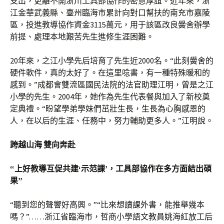
支出，更離不開浙川工具部協作的密意厚誼。近年來，浙
江金華武義縣、臺州臨海市累計向對口幫扶的南充市嘉陵
區，投進教導協作資金3115萬元，用于該區改良黌舍辦學
前提、處理本地艱苦先生進修生涯困難。
20年來，之江小學先后培育了先生近2000名。“此刻黌舍的
硬件軟件，真的太好了。在這里唸書，有一種特殊暖和的
感到。”成都會雙流區國民法院的法官助理江明，曾是之江
小學的先生。2004年，她作為先生代表餐與加入了新校奠
定典禮。“盼望學弟學妹們茁壯生長，生長為心胸感恩的
人，在以后的生涯、任務中，努力輔助更多人。”江明說。
跨越山海 雙向奔赴
“上好教導互促共建‘示范課’，工具部協作在多方面結出碩
果”
“聽到您的聲響好高興。”“比來想讀課外書，能推舉幾本
嗎？”……浙江省臨海市，哲商小學語文教員姚海紅放工后