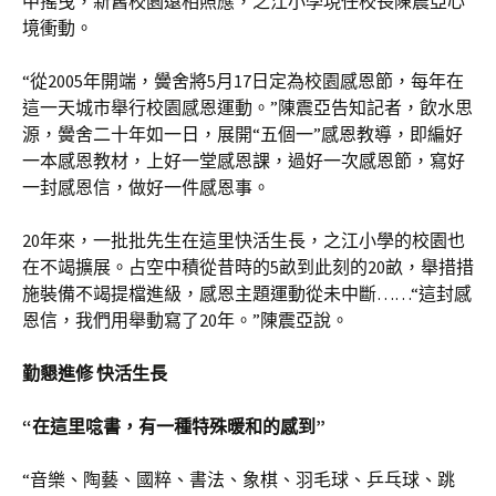
中搖曳，新舊校園遠相照應，之江小學現任校長陳震亞心
境衝動。
“從2005年開端，黌舍將5月17日定為校園感恩節，每年在
這一天城市舉行校園感恩運動。”陳震亞告知記者，飲水思
源，黌舍二十年如一日，展開“五個一”感恩教導，即編好
一本感恩教材，上好一堂感恩課，過好一次感恩節，寫好
一封感恩信，做好一件感恩事。
20年來，一批批先生在這里快活生長，之江小學的校園也
在不竭擴展。占空中積從昔時的5畝到此刻的20畝，舉措措
施裝備不竭提檔進級，感恩主題運動從未中斷……“這封感
恩信，我們用舉動寫了20年。”陳震亞說。
勤懇進修 快活生長
“在這里唸書，有一種特殊暖和的感到”
“音樂、陶藝、國粹、書法、象棋、羽毛球、乒乓球、跳