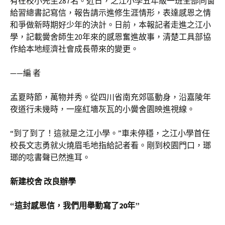
有在校小先生287名。近日，之江小學五年級一班全部同窗
給習總書記寫信，報告請示進修生涯情形，表達感恩之情
和爭做新時期好少年的決計。日前，本報記者走進之江小
學，記載黌舍師生20年來的感恩奮進故事，清楚工具部協
作給本地經濟社會成長帶來的變更。
——編 者
孟夏時節，萬物并秀。從四川省南充郊區動身，沿嘉陵年
夜道行未幾時，一座紅墻灰瓦的小黌舍園映進視線。
“到了到了！這就是之江小學。”車未停穩，之江小學首任
校長文志勇就火燒眉毛地指給記者看。剛到校園門口，瑯
瑯的唸書聲已然進耳。
新建校舍 改良辦學
“這封感恩信，我們用舉動寫了20年”