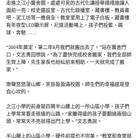
走進之江小黌舍園，處處可見的古代化講授舉措措施讓人
面前一亮：校史擺設室、古代化錄播室，藏書樓、教員書
吧、泥工坊等一應俱全。教室里用上了電子白板，藏書樓
有年夜型LED顯示屏，尺度活動場上，孩子們投籃、踢
球、奔馳……
“2004年奠定，第二年8月我們就搬出去了。”站在黌舍門
口，文志勇回想說，“為了盡快完成校舍搬家，我們全部師
生齊上陣，先生家長也紛紜前來相助，一天就完成了搬
家。”
樂聲悠悠蕩山鄉，笑容盈盈滿校園。師生們的幸福感是發
自心坎的。
之江小學的前身是四周半山腰上的一所山區小學，孩子們
上學常常要走很遠的山路，“家離得遠的孩子要翻過兩個山
頭，常常天不亮就得出門上學。”文志勇說。
半山腰上的山區小學，硬件前提也不完美。“教室和食堂就