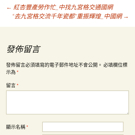
文
←
紅杏豐產勞作忙_中找九宮格交通國網
“去九宮格交流千年瓷都”重振輝煌_中國網
→
章
導
發佈留言
覽
發佈留言必須填寫的電子郵件地址不會公開。
必填欄位標
示為
*
留言
*
顯示名稱
*