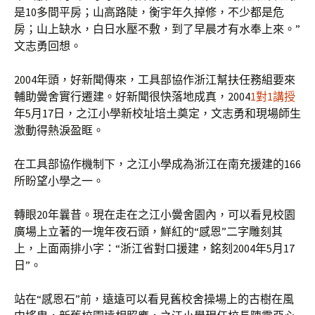
是10多間平房；山高路陡，衡宇年久掉修，不少都是危
房；山上缺水，白日水壓不敷，到了早晨才有水奉上來。”
文志勇回想。
2004年頭，好新聞傳來，工具部協作浙江幫扶任務組要來
輔助黌舍實行遷建。好新聞很快落地成真，2004
1對1講授
年5月17日，之江小學新校址培土奠定，文志勇和現場師生
激動得熱淚盈眶。
在工具部協作機制下，之江小學成為浙江在南充援建的166
所盼望小學之一。
轉眼20年曩昔。現在走在之江小黌舍園內，可以看見校園
廣場上立著的一塊年夜石頭，鮮紅的“感恩”二字雕刻其
上，上面兩排小字：“浙江省對口援建，銘刻2004年5月17
日”。
站在“感恩石”前，遠遠可以看見舊校舍操場上的古樹在風