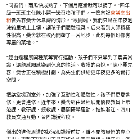
“同窗們，南瓜快成熟了，下個月應當就可以摘了。”四年
級一班班主任陳小麗一邊召喚孩子們，一邊向記
會議室出
租
者先容黌舍休息課的情形。“最開端，我們只是在年夜泡
沫箱里填上土壤，讓孩子們體驗種菜。后來看到大師積極
性很高，黌舍就在校內開墾了一片地步，此刻每個班都有
專屬的菜地。”
“經由過程展開種菜等實行運動，孩子們不只學到了農業常
識，還能感觸感染到休息的快活、收獲的喜悅。”陳小麗先
容，黌舍正在積極計劃，為先生們供給更年夜更多的實行
空間。
把講堂搬到室外，加強了互動性和體驗性，孩子們更愛進
修、更會進修。近年來，黌舍經由過程展開優良教員上示
范課、教研課、競教課，展開研學運動，推進浙江、四川
教員交通互動，晉陞講授程度。
傑出的進修周遭的狀況和講授前提，離不開教員們的專心