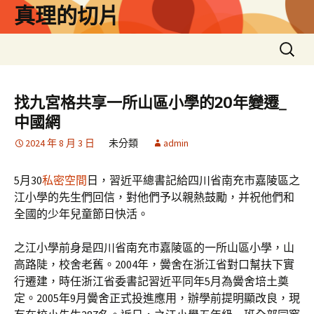
跳
真理的切片
至
主
搜
要
尋
內
關
容
鍵
找九宮格共享一所山區小學的20年變遷_
字:
中國網
2024 年 8 月 3 日
未分類
admin
5月30
私密空間
日，習近平總書記給四川省南充市嘉陵區之
江小學的先生們回信，對他們予以親熱鼓勵，并祝他們和
全國的少年兒童節日快活。
之江小學前身是四川省南充市嘉陵區的一所山區小學，山
高路陡，校舍老舊。2004年，黌舍在浙江省對口幫扶下實
行遷建，時任浙江省委書記習近平同年5月為黌舍培土奠
定。2005年9月黌舍正式投進應用，辦學前提明顯改良，現