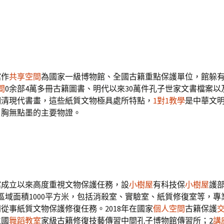
館作
共享空間
為國家一級博物館、全國古籍重點保護單位，館躲
間
0余部4萬多冊古籍圖書、明代以來30萬件孔子世家文書檔案以及
明清現代書畫，這些紙質文物極具處所特點，
1對1教學
是中華文
、胸無點墨的主要物證。
館成立以來高度重視文物保護任務，設
小樹屋
有科技保
小樹屋
護
區域面積1000平方米，包括消殺室、實驗室、紙質修復室等，專
門從事紙質文物保護修復任務。2018年在國家
個人空間
古籍保護
立國
舞蹈教室
家級古籍修復技藝傳習中間孔子博物館傳習所；2
講