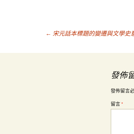
文
←
宋元話本標題的變遷與文學史意
章
導
發佈
覽
發佈留言
留言
*