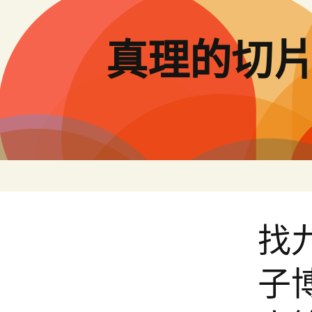
跳
至
主
真理的切
要
內
容
找
子