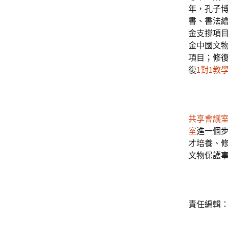
年，孔子
書、書法繪
金支撐項
金中國文
項目；修
復
1對1教
共享會議
室
進一個
才培養、
文物保護
責任編輯