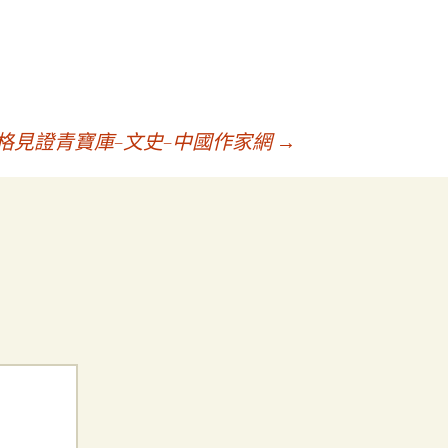
格見證青寶庫–文史–中國作家網
→