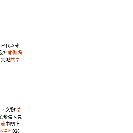
有宋代以來
30
瑜伽場
明文脈
共享
部，文物
1對
業修復人員
交流
中間指
座場地
020