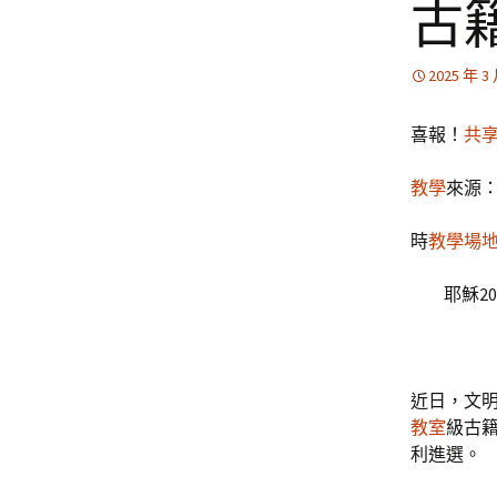
古
2025 年 3
喜報！
共
教學
來源：
時
教學場
耶穌202
近日，文
教室
級古籍
利進選。