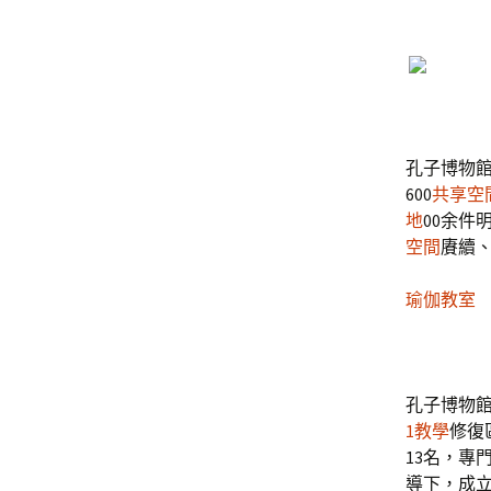
孔子博物
600
共享空
地
00余件
空間
賡續
瑜伽教室
孔子博物
1教學
修復
13名，專
導下，成