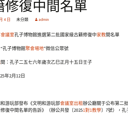
籍修復中間名單
 月 4 日
未分類
admin
享會議室
孔子博物館進選第二批國家級古籍修復中
家教
間名單
“孔子博物館
聚會場地
”微信公眾號
地
間：孔子二五七六年歲次乙巳正月十五日壬子
5年2月12日
明和游玩部發布《文明和游玩部
會議室出租
辦公廳關于公布第二
修復中間名單的告訴》（辦公共發〔2025
1對1教學
〕7號），孔