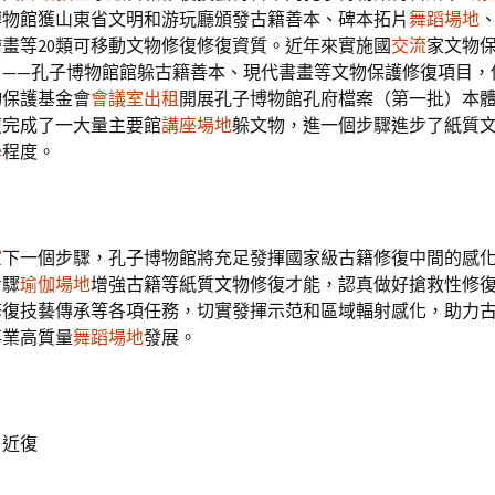
博物館獲山東省文明和游玩廳頒發古籍善本、碑本拓片
舞蹈場地
畫等20類可移動文物修復修復資質。近年來實施國
交流
家文物
目——孔子博物館館躲古籍善本、現代書畫等文物保護修復項目，
物保護基金會
會議室出租
開展孔子博物館孔府檔案（第一批）本
復完成了一大量主要館
講座場地
躲文物，進一個步驟進步了紙質
學
程度。
室
下一個步驟，孔子博物館將充足發揮國家級古籍修復中間的感
步驟
瑜伽場地
增強古籍等紙質文物修復才能，認真做好搶救性修
修復技藝傳承等各項任務，切實發揮示范和區域輻射感化，助力
事業高質量
舞蹈場地
發展。
：近復