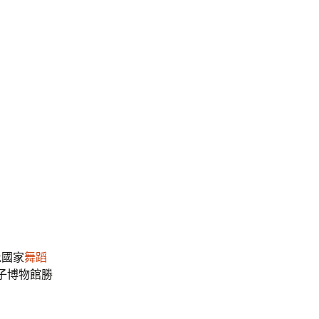
批國家
舞蹈
子博物館勝