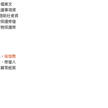
、檔案文
保護專項資
借助社會資
體保護修復
文物保護修
化，
瑜伽教
復、修復人
古籍等紙質