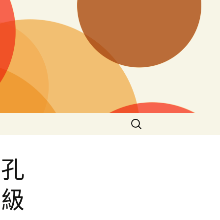
搜
尋
關
鍵
！孔
字:
家級