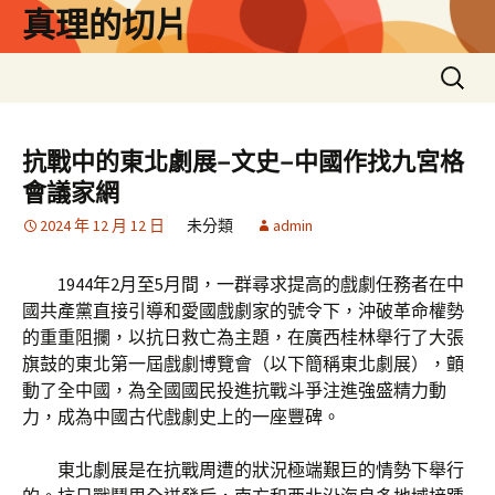
跳
真理的切片
至
主
搜
要
尋
內
關
容
鍵
抗戰中的東北劇展–文史–中國作找九宮格
字:
會議家網
2024 年 12 月 12 日
未分類
admin
1944年2月至5月間，一群尋求提高的戲劇任務者在中
國共產黨直接引導和愛國戲劇家的號令下，沖破革命權勢
的重重阻攔，以抗日救亡為主題，在廣西桂林舉行了大張
旗鼓的東北第一屆戲劇博覽會（以下簡稱東北劇展），顫
動了全中國，為全國國民投進抗戰斗爭注進強盛精力動
力，成為中國古代戲劇史上的一座豐碑。
東北劇展是在抗戰周遭的狀況極端艱巨的情勢下舉行