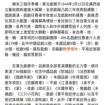
顛末三個月準備，東北劇展于1944年2月15日在廣西省
立藝術館新廈盛大揭幕。全部劇展凸起三年夜焦點運動：
戲劇展演、戲劇任務者年夜會以及戲劇材料展覽。劇展憑
仗其巨大範圍，僅揭幕典禮就一會兒吸引了來自東北各省
劇團、各界代表、國際友人和中外媒體等逾千人列席，在
那時社會上激發宏大顫動。劇睜開幕后，來自粵、桂、
湘、贛、滇等地的33個戲劇團隊、895名戲劇任務者介入表
演179場，此中中國話劇21個、本國話劇9個、平（京）劇
26個、桂劇9個，還有歌劇、活報劇
教學場地
、平易近族歌
舞、雜技、魔術等節目。
在東北劇展中，話劇是全部表演運動的主力軍，總共
表演了80個劇目，包含中國話劇《愁城記》《法西斯細
菌》《戲劇年齡》《舊家》，本國話劇《年夜雷雨》《欽
差年夜臣》《百勝將軍》，平劇《江漢漁歌》《承平天
堂》《家》，桂劇《梁紅玉》《木蘭參軍》，傀儡戲（木
偶戲）《三只小花狗》，歌劇《軍平易近停止曲》以及平
易近族跳舞《侗人游牧曲》等。此中《軍平易近停止曲》