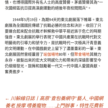
情，也博得國際外有名人士的高度贊譽。茅盾贊譽其為“一
次國統區抗日提高演劇運動的絕後年夜校閱閱兵”。
1944年5月19日，為期94天的東北劇展落下帷幕。東北
劇展為全國國民傳遞了抗戰必勝的信念和決計，收回了只
要連合起來配合抗戰才幹解救中華平易近族于危亡的時期
強音。東北劇展的舉行表現了中國共產黨在抗戰時代對文
明藝術的引導力和號令力，是抗戰時代一次極具汗青意義
的文明運動，在中國戲劇史上留下了濃墨重彩的一筆。東
北劇展固然曾經曩昔了
瑜伽場地
80年，但
聚會場地
其精力
永存，披髮出來的宏大文明感化力和帶來的深遠影響至今
仍熠熠發光，鼓舞和鼓勵著一代又一代中國人愛國貢獻、
奮勇進步。
文
←
川躲線日誌丨高原“查包養網守”藝人_中國網
養老 按摩 喂養寵物……上門辦事，特性花費新