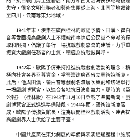
的。抗日戰鬥周全迸發后，南方和西北沿海良多地域接踵
失守，很多文明任務者和藝術集團從上海、北同等地遷徙
至四川、云南等東北地域。
1941年末，湊集在廣西桂林的歐陽予倩、田漢、瞿白
音等愛國提高戲劇人士不懼皖南事情后公民黨革命派的搾
取和阻攔，倡議了舉行一場抗戰戲劇嘉會的建議，力爭重
振寬大戲劇任務者的士氣，積極為抗戰鼓與呼。
1942年，歐陽予倩秉持推進抗戰戲劇活動的理念，積
極向社會各界召募資金，掌管籌建廣西省立藝術館新廈。
此后，他與田漢、瞿白音等戲劇名流屢次策劃和切磋舉行
一場戲劇博覽會，以連合各地抗日演劇氣力。那時的《至
公報》（桂林版）在1943年11月10日登載了準備新聞，戲
劇博覽會正式進進準備階段。1944年頭，藝術館新廈落
成，歐陽予倩擔負館長，這為展開桂林戲劇活動、連合提
高戲劇界人士供給了主要平臺。
中國共產黨在東北劇展的準備與表演經過歷程中施展