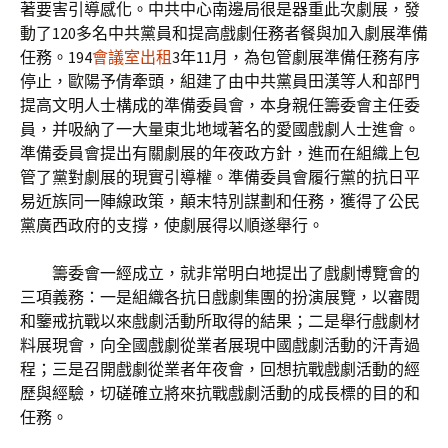
著要害引導感化。中共中心南邊局很是器重此次劇展，發
動了120多名中共黨員和提高戲劇任務者餐與加入劇展準備
任務。194
會議室出租
3年11月，為包管劇展準備任務有序
停止，歐陽予倩牽頭，組建了由中共黨員田漢等人和部門
提高文明人士構成的準備委員會，本身親任籌委會主任委
員，并吸納了一大量東北地域著名的愛國戲劇人士進會。
準備委員會提出有關劇展的年夜政方針，進而在組織上包
管了黨對劇展的現實引導權。準備委員會履行黨的抗日平
易近族同一陣線政策，顛末特別謀劃和任務，獲得了公民
黨廣西政府的支撐，使劇展得以順遂舉行。
籌委會一經成立，就非常明白地提出了戲劇博覽會的
三項義務：一是組織各抗日戲劇集團的扮演展覽，以審閱
和鑒戒抗戰以來戲劇活動所取得的結果；二是舉行戲劇材
料展現會，向全國戲劇從業者展現中國戲劇活動的汗青過
程；三是召開戲劇從業者年夜會，回想抗戰戲劇活動的經
歷與經驗，切磋確立將來抗戰戲劇活動的成長標的目的和
任務。