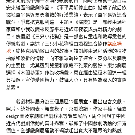
是東北劇展中獨一表演的歌劇劇目，同時也是獨一源自延
安束縛區的戲劇作品。《軍平易近停止曲》描述了敵后依
據地軍平易近奮勇殺敵的好漢業績，表示了軍平易近連合
戰斗，爭奪抗克服利這一主題。《演變》是一部經由過程
家庭和小我改變來反應平易近族年夜義與抗戰精力的劇
目。傀儡戲《三只小花狗》是一部富有童趣和教導意義的
傳統戲劇，講述了三只小花狗經由過程連合協作
講座場
地
，終極克服勁敵山君的故事。該劇經由過程活潑的植物
抽像和波折的情節，向不雅眾轉達了連合、英勇以及聰明
的主要性，尤其遭到兒童和家庭不雅眾的愛好。東北劇展
選擇《木蘭參軍》作為收場戲，意在經由過程木蘭這一經
典抽像，宣傳愛國精力、鼓舞人心，具有極為深入的實際
意義。
戲劇材料展分為三個展區12個展室，展出包含文獻、
照片、統計圖表、舞臺模子、京劇臉譜、作家手稿、舞臺
design圖及京劇和桂劇珍本等豐盛展品，周全回想了中國
近古代戲劇活動的奮斗過程，彰顯了中國戲劇活動的汗青
價值。全部戲劇展運動不竭激起出寬大不雅眾的灼熱感