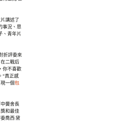
該片講述了
的事況、思
子、青年片
近對折評委來
了在二戰后
，你不喜歡
。“真正感
浮現一個
包
等中黌舍長
思
獎和最佳
委喬西·黛
。