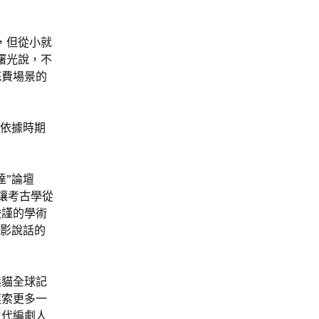
，但從小就
曙光說，不
花費場景的
要依據時期
達”論壇
讓考古學從
嚴謹的學術
光影說話的
熊貓全球記
摸索更多一
生代編劇人