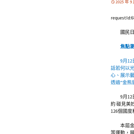
2025 年 9
requestId:
國民日
焦點
9月1
話若何以
心、展示
透過“金熊
9月1
約 碰見美
126個國
本屆
等運動，