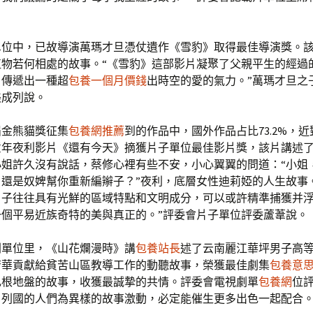
單位中，已故導演萬瑪才旦憑仗遺作《雪豹》取得最佳導演獎。
植物若何相處的故事。“《雪豹》這部影片凝聚了父親平生的經過
，傳遞出一種超
包養一個月價錢
出時空的愛的氣力。”萬瑪才旦之
美成列說。
屆金熊貓獎征集
包養網推薦
到的作品中，國外作品占比73.2%，
意年夜利影片《還有今天》摘獲片子單位最佳影片獎，該片講述
小姐許久沒有說話，蔡修心裡有些不安，小心翼翼的問道：“小姐
還是奴婢幫你重新編辮子？”夜利，底層女性迪莉婭的人生故事
片子往往具有光鮮的區域特點和文明成分，可以或許精準捕獲并
一個平易近族奇特的美與真正的。”評委會片子單位評委蘆葦說。
劇單位里，《山花爛漫時》講
包養站長
述了云南麗江華坪男子高
芳華貢獻給貧苦山區教導工作的動聽故事，榮獲最佳劇集
包養意
扎根地盤的故事，收獲最誠摯的共情。評委會電視劇單
包養網
位評
自列國的人們為異樣的故事激動，必定能催生更多出色一起配合