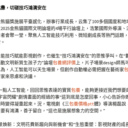
挑釁，切磋技巧鴻溝安在
金熊貓獎施展平臺感化，辦事行業成長，云集了100多個國度和地
2025金熊貓國際文明論壇的4場平行論壇上，浩繁國際外導演、
業者會聚一堂，聚焦人工智能技巧利用、微短劇成長等熱門話題
索。
能技巧賦能影視創作，也催生“技巧鴻溝安在”的思惟爭叫。在“
動文明新質生孩子力”論壇
包養網評價
上，片子場景design師馬
以為，人工智能可以天生場景，但創作自動權必需把握在藝術家
術家來思慮和決議。
用一點人工智能，回回思惟表達的實質
包養
，能夠更接近我們想要
宇宙閃耀”劇情畫面的經過的事“這到底是怎麼回事，小心告訴你
頓時變得凝重起來。況，電視劇《三
包養價格ptt
體》導演楊磊說
要有鴻溝，善于留白，“這也是施展想象力的空間。”
景煥新：文明花費新趨向與新機會”和“生態重塑：影視財產的成