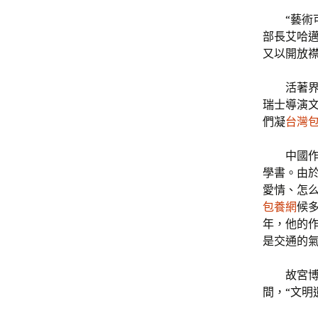
“藝
部長艾哈邁
又以開放
活著
瑞士導演
們凝
台灣
中國
學書。由
愛情、怎么
包養網
候
年，他的
是交通的氣
故宮
間，“文明