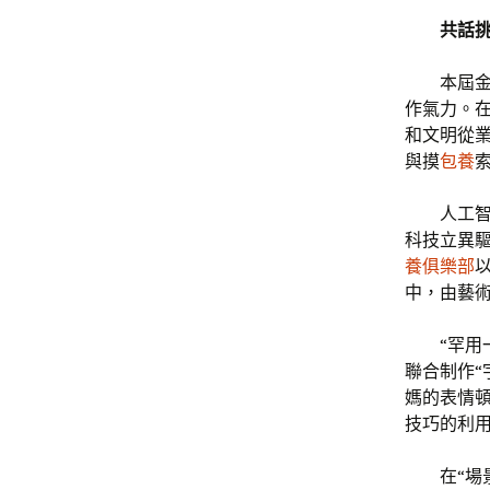
共話
本屆
作氣力。在
和文明從
與摸
包養
人工智
科技立異驅
養俱樂部
中，由藝
“罕
聯合制作“
媽的表情
技巧的利用
在“場