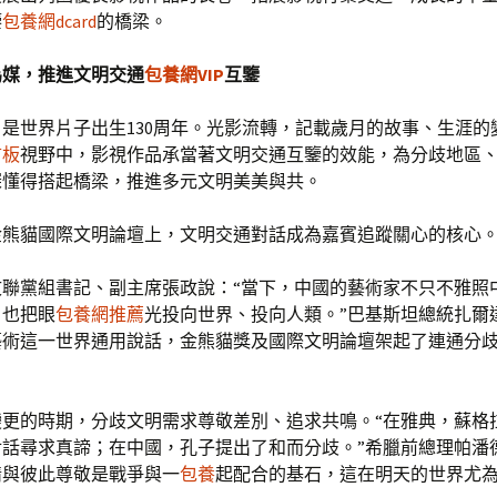
鑒
包養網dcard
的橋梁。
為媒，推進文明交通
包養網VIP
互鑒
，是世界片子出生130周年。光影流轉，記載歲月的故事、生涯的
言板
視野中，影視作品承當著文明交通互鑒的效能，為分歧地區
深懂得搭起橋梁，推進多元文明美美與共。
5金熊貓國際文明論壇上，文明交通對話成為嘉賓追蹤關心的核心
文聯黨組書記、副主席張政說：“當下，中國的藝術家不只不雅照
，也把眼
包養網推薦
光投向世界、投向人類。”巴基斯坦總統扎爾
藝術這一世界通用說話，金熊貓獎及國際文明論壇架起了連通分
。
變更的時期，分歧文明需求尊敬差別、追求共鳴。“在雅典，蘇格
對話尋求真諦；在中國，孔子提出了和而分歧。”希臘前總理帕潘
情與彼此尊敬是戰爭與一
包養
起配合的基石，這在明天的世界尤