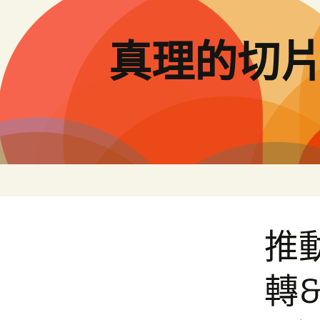
跳
至
主
真理的切
要
內
容
推
轉&