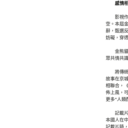
感情
影視
空。本屆
辭，甄選
妨礙，穿
金熊
眾共情共
將傳
故事在京
相聯合，
佈上風，
更多“人類
記載
本國人在
記載片時，