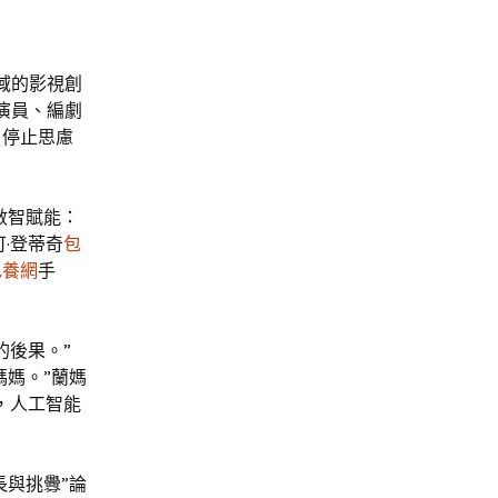
域的影視創
演員、編劇
，停止思慮
數智賦能：
可·登蒂奇
包
包養網
手
的後果。”
媽媽。”蘭媽
，人工智能
長與挑釁”論