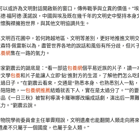
術可以或許為文明對話開啟新的窗口，傳佈戰爭與立異的價值。”
德·福阿德·漢諾說，中國與埃及既在幾千年的文明史中堅持本身
襟懷胸襟擁抱世界，與其他文明協調共生。
界文明百花圃中，若何跨越地區、文明等差別，更好地推進文明
文森特·佩雷斯以為，盡管世界各地的說話和風俗有所分歧，但片
包養網
集在一路的氣力。
作家劉震云的謎底是：“看一部這
包養網
個平易近族的片子，讀一
於文學
包養
和片子能讓人立即‘鉆’進對方的生涯，了解他們怎么吃
過日子。”在劉震云看來，交通是“熟悉本身、也熟悉別人一點
多陪陪她，一
包養網推薦
結婚就丟下人，實在是太過分了。””的
作品《一日三秋》被智利導演卡羅琳娜改編成話劇，演出后一票難
力。”劉震云說。
博物院學術委員會主任單霽翔說，文明遺產也能翻開人類走向將
遺產不只屬于一個國度，也屬于全人類。”