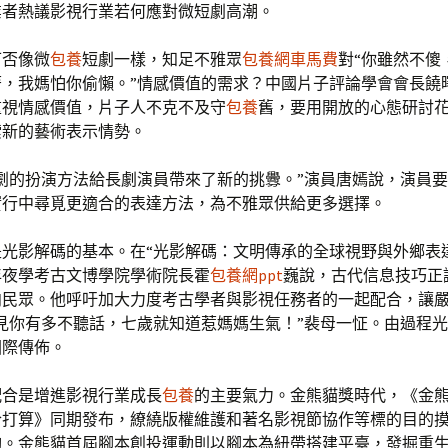
業者熱議影視行業若何應對微短劇高潮。
可否像微
包養
短劇一樣，知足不雅眾
包養網車馬費
對“你雖然不傻
著，我媽怕你偷懶。”情感價值的需求？中國片子評論學會會長饒
重視情感價值，片子人不克不及守
包養
舊，要用開放的心態研討
索新的藝術表示情勢。
短劇的扮演方法給長劇演員帶來了新的挑釁。”演員唐嫣說，演員
實行中尋覓更適合的表達方法，為不雅眾供給更多選擇。
是光影解碼的基本。在“光影解碼：文明傳承的全球視野與外鄉表
年夜學考古文博學院學術院長霍
包養網ppt
巍說，古代信息技巧正
向民眾。他呼吁加大力度考古學者與影視任務者的一起配合，讓
見你有多不聽話，七歲就知道惹媽媽生氣！”裴母一怔。由過程
國際傳佈。
配合是增進影視行業成長
包養
的主要氣力。金熊貓獎時代，《金
合打算》同期發布，繚繞版權維護和著名影視節協作等標的目的
夠。金熊貓首屆腳本創投運動則以腳本為紐帶搭建平臺，發掘重