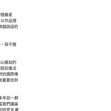
的殘暴星
，以作品措
跨越說話的
委，與不雅
隱山搶劫的
期提前幾法
然的國際傳
動畫要找到
多年前一群
當我們議論
特里克·霍