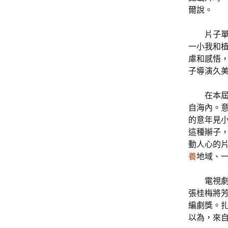
爾說。
片子
一小我和
慮和感悟
子導演久
在本
自海內。
的意年見
這種辮子，
動人心的
養
地域、
電視
張桂梅將
編劇獎。
以為，來