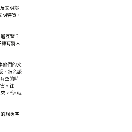
埃及文明部
文明特質，
交通互鑒？
子擁有將人
本他們的文
飯、怎么談
，有空的時
要害。往
求。“這就
來的想象空