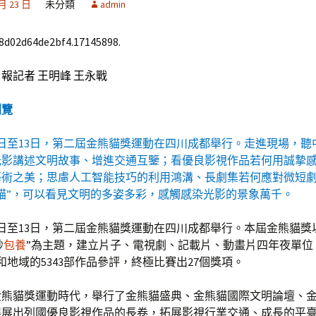
 月 23 日
未分類
admin
68d02d64de2bf4.17145898.
報記者 王明峰 王永戰
瀏覽
2日至13日，第二屆金熊貓獎運動在四川成都舉行。走進現場，聽
光影講述文明故事、增進交通互鑒；看優良影視作品若何用誠摯
藝術之美；思慮人工智能技巧的利用鴻溝、長劇集若何應對微短
貓”，可以看見文明的多姿多彩，感觸感染光影的景象萬千。
2日至13日，第二屆金熊貓獎運動在四川成都舉行。本屆金熊貓獎
妙
包養
”為主題，建立片子、電視劇、記載片、動畫片四年夜單位
度和地域的5343部作品參評，終極比賽出27個獎項。
金熊貓獎運動時代，舉行了金熊貓盛典、金熊貓國際文明論壇、
展展出列國優良影視作品的長卷，拓展影視行業交通、成長的平