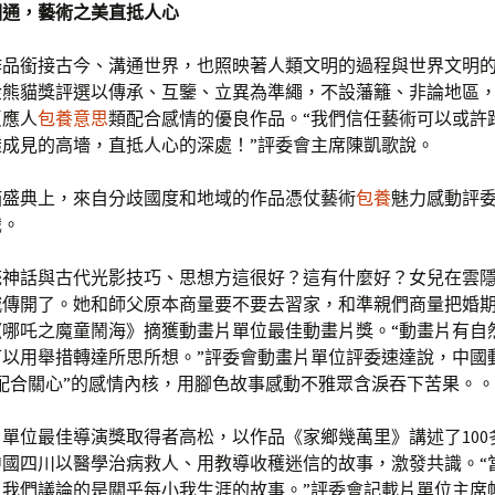
相通，藝術之美直抵人心
作品銜接古今、溝通世界，也照映著人類文明的過程與世界文明
金熊貓獎評選以傳承、互鑒、立異為準繩，不設藩籬、非論地區
反應人
包養意思
類配合感情的優良作品。“我們信任藝術可以或許
透成見的高墻，直抵人心的深處！”評委會主席陳凱歌說。
貓盛典上，來自分歧國度和地域的作品憑仗藝術
包養
魅力感動評
識。
統神話與古代光影技巧、思想方這很好？這有什麼好？女兒在雲
城傳開了。她和師父原本商量要不要去習家，和準親們商量把婚
《哪吒之魔童鬧海》摘獲動畫片單位最佳動畫片獎。“動畫片有自
可以用舉措轉達所思所想。”評委會動畫片單位評委速達說，中國
配合關心”的感情內核，用腳色故事感動不雅眾含淚吞下苦果。。
片單位最佳導演獎取得者高松，以作品《家鄉幾萬里》講述了100
中國四川以醫學治病救人、用教導收穫迷信的故事，激發共識。“
我們議論的是關乎每小我生涯的故事。”評委會記載片單位主席帕