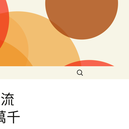
搜
尋
關
鍵
影流
字:
萬千