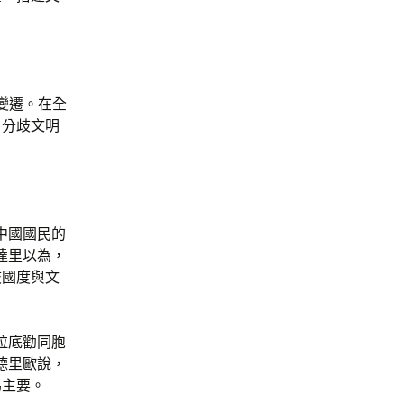
變遷。在全
、分歧文明
。
中國國民的
達里以為，
歧國度與文
拉底勸同胞
德里歐說，
為主要。