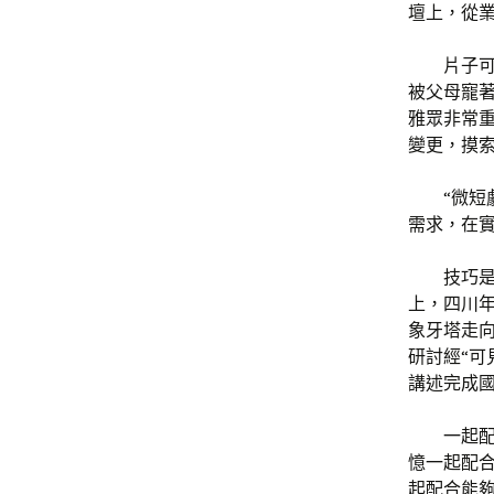
壇上，從
片子
被父母寵
雅眾非常
變更，摸
“微
需求，在
技巧
上，四川
象牙塔走
研討經“可
講述完成
一起
憶一起配
起配合能