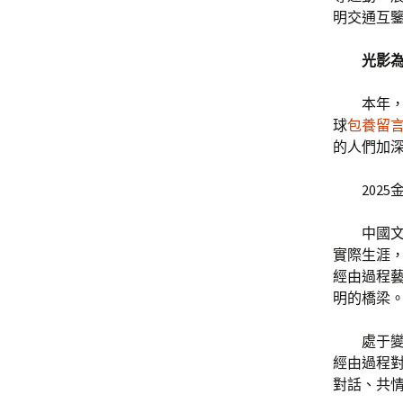
明交通互
光影
本年
球
包養留
的人們加
202
中國
實際生涯
經由過程
明的橋梁
處于
經由過程
對話、共