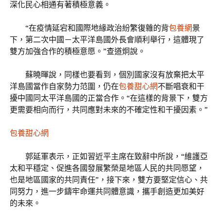
深化民心相通有著積極意義。
“在疫情延宕和國際地緣政治紛繁復雜的背
包養網
景
下，第二次中國－太平洋島國外長會順利舉行，這體現了
雙方加強合作的積極意愿。”查道炯說。
蘇曉暉說，同樣也要看到，個別國家沒有放棄把太平
洋島國當作自家勢力范圍，仍在
包養甜心網
不斷唱衰和干
擾中國同太平洋島國的正當合作。“在這樣的背景下，雙方
更需要相向而行，共同應對未來的不確定性和干擾因素。”
包養甜心網
郭延軍表示，正如習近平主席在致辭中所說，“維護亞
太和平穩定、促進各國發展繁榮是地區人民的共同愿望，
也是地區國家的共同責任”，接下來，雙方要堅定信心、共
同努力，進一步鑄牢命運共同體意識，攜手創造更加美好
的未來。