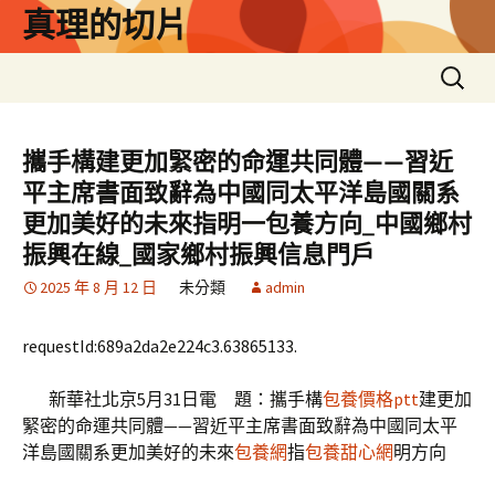
跳
真理的切片
至
主
搜
要
尋
內
關
容
鍵
攜手構建更加緊密的命運共同體——習近
字:
平主席書面致辭為中國同太平洋島國關系
更加美好的未來指明一包養方向_中國鄉村
振興在線_國家鄉村振興信息門戶
2025 年 8 月 12 日
未分類
admin
requestId:689a2da2e224c3.63865133.
新華社北京5月31日電 題：攜手構
包養價格ptt
建更加
緊密的命運共同體——習近平主席書面致辭為中國同太平
洋島國關系更加美好的未來
包養網
指
包養甜心網
明方向