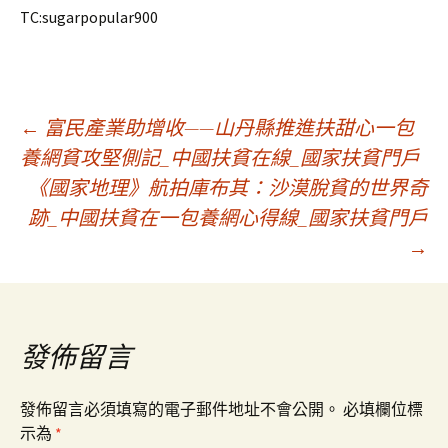
TC:sugarpopular900
文
←
富民產業助增收——山丹縣推進扶甜心一包
養網貧攻堅側記_中國扶貧在線_國家扶貧門戶
《國家地理》航拍庫布其：沙漠脫貧的世界奇
章
跡_中國扶貧在一包養網心得線_國家扶貧門戶
→
導
覽
發佈留言
發佈留言必須填寫的電子郵件地址不會公開。
必填欄位標
示為
*