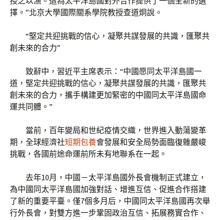
授之以漁。這為太平洋島國對外合作提供了一個全新的選
擇。”北京大學國際關系學院教授查道炯說。
“堅定共迎挑戰的信心，凝聚共謀發展的共識，匯聚共
創未來的合力”
致辭中，習近平主席表示：“中國愿同太平洋島國一
道，堅定共迎挑戰的信心，凝聚共謀發展的共識，匯聚共
創未來的合力，攜手構建更加緊密的中國同太平洋島國命
運共同體。”
當前，百年變局和世紀疫情交織，世界進入動蕩變革
期，全球經濟社
短期包養
會發展和安全局勢面臨復雜嚴峻
挑戰，各國前途命運前所未有地聯系在一起。
去年10月，中國－太平洋島國外長會機制正式建立，
為中國同太平洋島國加強對話、增進互信、促進合作搭建
了新的重要平臺。僅7個多月后，中國同太平洋島國再次舉
行外長會，對雙方進一步鞏固政治互信、拓展務實合作、