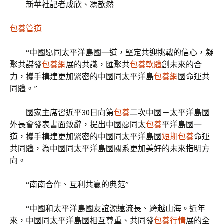
新華社記者成欣、馮歆然
包養管道
“中國愿同太平洋島國一道，堅定共迎挑戰的信心，凝
聚共謀發
包養網
展的共識，匯聚共
包養軟體
創未來的合
力，攜手構建更加緊密的中國同太平洋島
包養網
國命運共
同體。”
國家主席習近平30日向第
包養
二次中國－太平洋島國
外長會發表書面致辭，提出中國愿同太
包養
平洋島國一
道，攜手構建更加緊密的中國同太平洋島國
短期包養
命運
共同體，為中國同太平洋島國關系更加美好的未來指明方
向。
“南南合作、互利共贏的典范”
“中國和太平洋島國友誼源遠流長、跨越山海。近年
來，中國同太平洋島國相互尊重、共同發
包養行情
展的全