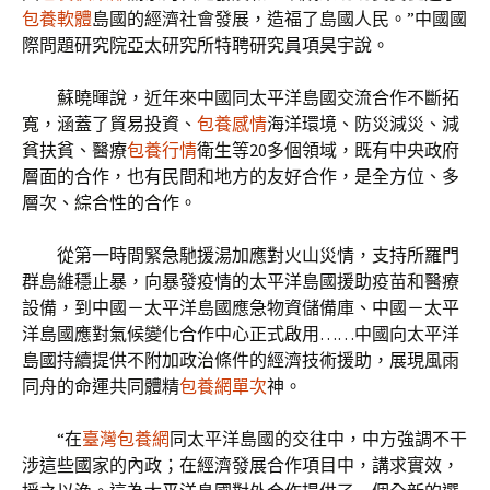
包養軟體
島國的經濟社會發展，造福了島國人民。”中國國
際問題研究院亞太研究所特聘研究員項昊宇說。
蘇曉暉說，近年來中國同太平洋島國交流合作不斷拓
寬，涵蓋了貿易投資、
包養感情
海洋環境、防災減災、減
貧扶貧、醫療
包養行情
衛生等20多個領域，既有中央政府
層面的合作，也有民間和地方的友好合作，是全方位、多
層次、綜合性的合作。
從第一時間緊急馳援湯加應對火山災情，支持所羅門
群島維穩止暴，向暴發疫情的太平洋島國援助疫苗和醫療
設備，到中國－太平洋島國應急物資儲備庫、中國－太平
洋島國應對氣候變化合作中心正式啟用……中國向太平洋
島國持續提供不附加政治條件的經濟技術援助，展現風雨
同舟的命運共同體精
包養網單次
神。
“在
臺灣包養網
同太平洋島國的交往中，中方強調不干
涉這些國家的內政；在經濟發展合作項目中，講求實效，