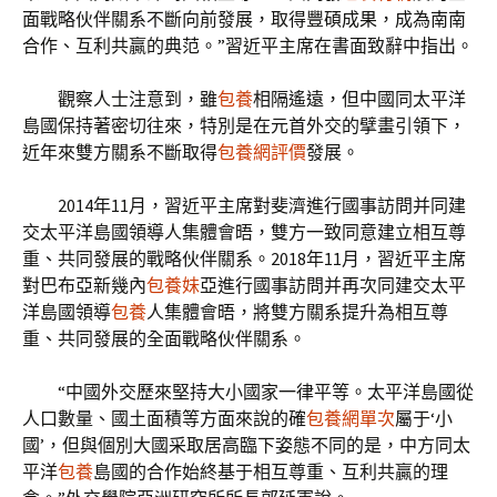
面戰略伙伴關系不斷向前發展，取得豐碩成果，成為南南
合作、互利共贏的典范。”習近平主席在書面致辭中指出。
觀察人士注意到，雖
包養
相隔遙遠，但中國同太平洋
島國保持著密切往來，特別是在元首外交的擘畫引領下，
近年來雙方關系不斷取得
包養網評價
發展。
2014年11月，習近平主席對斐濟進行國事訪問并同建
交太平洋島國領導人集體會晤，雙方一致同意建立相互尊
重、共同發展的戰略伙伴關系。2018年11月，習近平主席
對巴布亞新幾內
包養妹
亞進行國事訪問并再次同建交太平
洋島國領導
包養
人集體會晤，將雙方關系提升為相互尊
重、共同發展的全面戰略伙伴關系。
“中國外交歷來堅持大小國家一律平等。太平洋島國從
人口數量、國土面積等方面來說的確
包養網單次
屬于‘小
國’，但與個別大國采取居高臨下姿態不同的是，中方同太
平洋
包養
島國的合作始終基于相互尊重、互利共贏的理