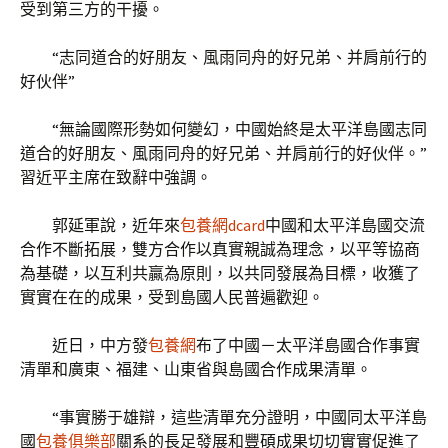
受到第三方的干擾。
“志同道合的好朋友、風雨同舟的好兄弟、并肩前行的
好伙伴”
“無論國際形勢如何變幻，中國始終是太平洋島國志同
道合的好朋友、風雨同舟的好兄弟、并肩前行的好伙伴。”
習近平主席在致辭中強調。
郭延軍說，近年來
包養網dcard
中國和太平洋島國交流
合作不斷拓展，雙方合作以真實親誠為理念，以平等協商
為基礎，以互利共贏為原則，以共同發展為目標，收獲了
實實在在的成果，受到島國人民普遍歡迎。
近日，中方發
包養網
布了中國－太平洋島國合作事實
清單和廣東、福建、山東省與島國合作成果清單。
“事實勝于雄辯，這些清單充分證明，中國同太平洋島
國
包養俱樂部
關系的長足發展和豐碩成果切切實實促進了