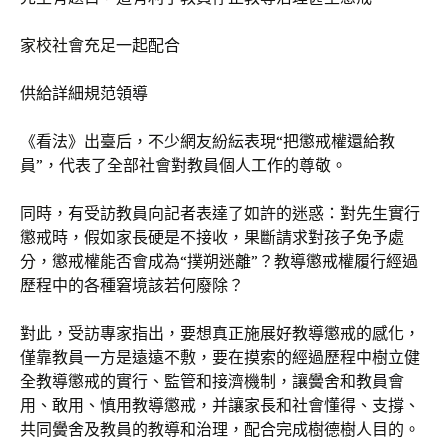
家校社會充足一起配合
供給詳細規范領導
《看法》出臺后，不少網友紛紜表現“把懲戒權還給教
員”，代表了全部社會對教員個人工作的尊敬。
同時，有受訪教員向記者表達了如許的迷惑：對先生實行
懲戒時，假如家長硬是不接收，果斷請求對孩子免予處
分，懲戒權能否會成為“撲朔迷離”？教導懲戒權履行經過
歷程中的各種窘境該若何廢除？
對此，受訪專家指出，要想真正施展好教導懲戒的感化，
僅靠教員一方是遠遠不敷，要在摸索的經過歷程中樹立健
全教導懲戒的實行、監管和接濟機制，讓黌舍和教員會
用、敢用、慎用教導懲戒，并讓家長和社會懂得、支撐、
共同黌舍及教員的教導和治理，配合完成樹德樹人目的。