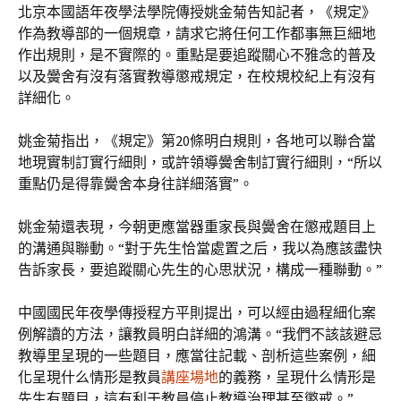
北京本國語年夜學法學院傳授姚金菊告知記者，《規定》
作為教導部的一個規章，請求它將任何工作都事無巨細地
作出規則，是不實際的。重點是要追蹤關心不雅念的普及
以及黌舍有沒有落實教導懲戒規定，在校規校紀上有沒有
詳細化。
姚金菊指出，《規定》第20條明白規則，各地可以聯合當
地現實制訂實行細則，或許領導黌舍制訂實行細則，“所以
重點仍是得靠黌舍本身往詳細落實”。
姚金菊還表現，今朝更應當器重家長與黌舍在懲戒題目上
的溝通與聯動。“對于先生恰當處置之后，我以為應該盡快
告訴家長，要追蹤關心先生的心思狀況，構成一種聯動。”
中國國民年夜學傳授程方平則提出，可以經由過程細化案
例解讀的方法，讓教員明白詳細的鴻溝。“我們不該該避忌
教導里呈現的一些題目，應當往記載、剖析這些案例，細
化呈現什么情形是教員
講座場地
的義務，呈現什么情形是
先生有題目，這有利于教員停止教導治理甚至懲戒。”