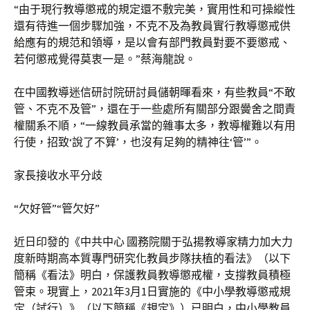
“由于現行教導懲戒的規定還不敷完美，實用性和可操縱性
還有待進一個步驟加強，不克不及為教員實行教導懲戒供
給應有的規范和領導，是以會有部門教員對要不要懲戒、
若何懲戒覺得莫衷一是。”蔡海龍說。
在中國教導迷信研討院研討員儲朝暉看來，有些教員“不敢
管、不克不及管”，還在于一些處所有關部分跟黌舍之間責
權關系不順，“一線教員承當的雜事太多，教導權難以有用
行使，招致‘說了不算’，也沒有足夠的精神往‘管’”。
家長接收水平分歧
“欠好管”“管欠好”
近日印發的《中共中心 國務院關于弘揚教導家精力加大力
度新時期高本質專門研究化教員步隊扶植的看法》（以下
簡稱《看法》明白，保護教員教導懲戒權，支撐教員積極
管束。現實上，2021年3月1日實施的《中小學教導懲戒規
定（試行）》（以下簡稱《規定》）已明白，中小學教員