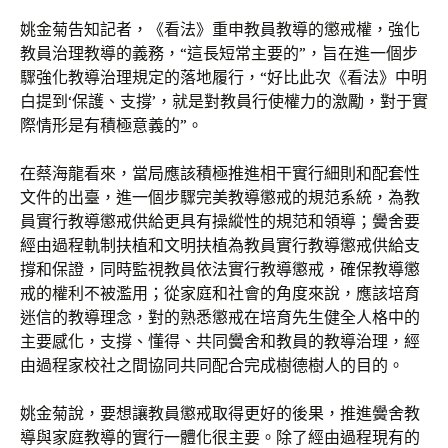
姚金菊告知記者，《看法》重申教員教導的懲戒權，強化
教員治理教導的義務，“這長短常主要的”，旨在進一個步
驟強化教導治理規定的落地履行，“好比此次《看法》中明
白提到‘保護、支撐’，就是對教員行使權力的激勵，對于實
際情形是有積極意義的”。
在蔡海龍看來，當局應該積極推進相干實行細則和配套性
文件的出臺，進一個步驟完美教導懲戒的規范系統，為教
員實行教導懲戒供給更具有操縱性的規范和領導；黌舍要
經由過程軌制扶植和文明扶植為教員實行教導懲戒供給支
撐和保證，同時監視教員依法實行教導懲戒，確保教導懲
戒的權利不被濫用；從家庭和社會的角度來說，應該培育
迷信的教導理念，對的熟悉懲戒在培育先生健全人格中的
主要感化，支撐、懂得、共同黌舍和教員的教導治理，經
由過程家校社之間協同共同配合完成樹德樹人的目的。
姚金菊說，要想讓教員懲戒取得更好的後果，推進黌舍教
導與家庭教導的實行一體化很主要。除了經由過程現有的