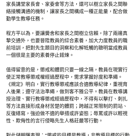
家長講堂家長會、家委會等方法，還可以樹立家長之間聯
絡接觸溝通的機制，讓家長之間構成一種正能量，配合做
勤學生教導任務。
程方平以為，要讓黌舍和家長之間樹立信賴，除了兩邊真
摯交通外，也要晉陞教員的綜合素養，加大力度教員的職
前培訓，把對先生題目的洞察和化解牴觸的聰明當成教員
一個很是主要的素養停止錘煉。
值得留意的是，懲戒和體罰只要一線之隔，教員在現實行
使正常教導懲戒權經過歷程中，需求掌握好度和準繩。
《規定》明白，實行教導懲戒應該合適教導紀律，重視育
人後果；遵守法治準繩，做到客不雅公平。教員在教導講
授治理、實行教導懲戒經過歷程中，不得有以擊打、刺扎
等方法直接形成身材苦楚的體罰；跨越正常限制的罰站、
反復繕寫，強迫做不適的舉措或許姿態；辱罵或許以輕視
性、欺侮性的言行侵略先生人格莊嚴等行動。
對此儲朝暉表現：“懲戒的目標是教導，非教導目標的行動