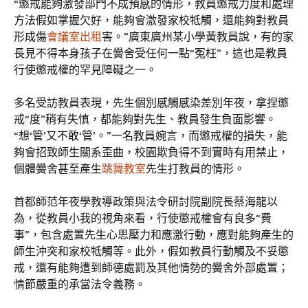
“懲戒能夠激發部門不成預感的情形，教員懲戒力度和處理
方法假如掌握欠好，能夠會激發家校牴觸，還能夠對教員
形成傷
會議室出租
害。”廣東廣州某小學黃教員說，有的家
長見不得本身孩子在黌舍受任何一點“冤枉”，這也是教員
行使懲戒權的罕見障礙之一。
多名受訪教員表現，先生個別感觸感染差別年夜，拿捏懲
戒“度”稍有失慎，都能夠對先生、教員發生負面影響。
“想‘管’又不敢‘管’。”一名教員婉言，而懲戒權的損失，能
夠會招致師生關系歪曲，校園欺負得不到實時有用禁止，
個體黌舍甚至產生
跳舞教室
先生打教員的情形。
首都師范年夜學教導政策與法令研討院副院長蔡海龍以
為，從教員小我的視角來看，行使懲戒權會有良多“費
事”，包含處置先生心思壓力和應激行動，應對能夠產生的
師生沖突和家校牴觸等。此外，假如教員行動觸及不妥懲
戒，還有能夠遭到師德處罰及其他情勢的黌舍外部處置；
情節嚴重的承當法令義務。