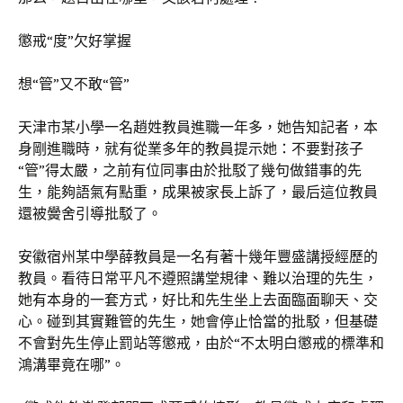
懲戒“度”欠好掌握
想“管”又不敢“管”
天津市某小學一名趙姓教員進職一年多，她告知記者，本
身剛進職時，就有從業多年的教員提示她：不要對孩子
“管”得太嚴，之前有位同事由於批駁了幾句做錯事的先
生，能夠語氣有點重，成果被家長上訴了，最后這位教員
還被黌舍引導批駁了。
安徽宿州某中學薛教員是一名有著十幾年豐盛講授經歷的
教員。看待日常平凡不遵照講堂規律、難以治理的先生，
她有本身的一套方式，好比和先生坐上去面臨面聊天、交
心。碰到其實難管的先生，她會停止恰當的批駁，但基礎
不會對先生停止罰站等懲戒，由於“不太明白懲戒的標準和
鴻溝畢竟在哪”。