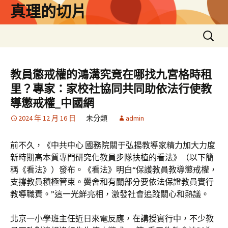
跳
真理的切片
至
主
搜
要
尋
內
關
容
鍵
教員懲戒權的鴻溝究竟在哪找九宮格時租
字:
里？專家：家校社協同共同助依法行使教
導懲戒權_中國網
2024 年 12 月 16 日
未分類
admin
前不久，《中共中心 國務院關于弘揚教導家精力加大力度
新時期高本質專門研究化教員步隊扶植的看法》（以下簡
稱《看法》）發布。《看法》明白“保護教員教導懲戒權，
支撐教員積極管束。黌舍和有關部分要依法保證教員實行
教導職責。”這一光鮮亮相，激發社會追蹤關心和熱議。
北京一小學班主任近日來電反應，在講授實行中，不少教