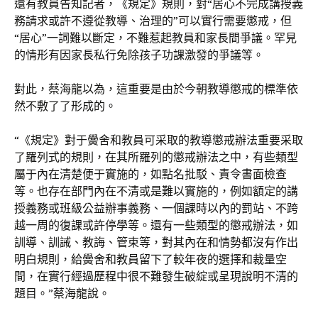
還有教員告知記者，《規定》規則，對“居心不完成講授義
務請求或許不遵從教導、治理的”可以實行需要懲戒，但
“居心”一詞難以斷定，不難惹起教員和家長間爭議。罕見
的情形有因家長私行免除孩子功課激發的爭議等。
對此，蔡海龍以為，這重要是由於今朝教導懲戒的標準依
然不敷了了形成的。
“《規定》對于黌舍和教員可采取的教導懲戒辦法重要采取
了羅列式的規則，在其所羅列的懲戒辦法之中，有些類型
屬于內在清楚便于實施的，如點名批駁、責令書面檢查
等。也存在部門內在不清或是難以實施的，例如額定的講
授義務或班級公益辦事義務、一個課時以內的罰站、不跨
越一周的復課或許停學等。還有一些類型的懲戒辦法，如
訓導、訓誡、教誨、管束等，對其內在和情勢都沒有作出
明白規則，給黌舍和教員留下了較年夜的選擇和裁量空
間，在實行經過歷程中很不難發生破綻或呈現說明不清的
題目。”蔡海龍說。