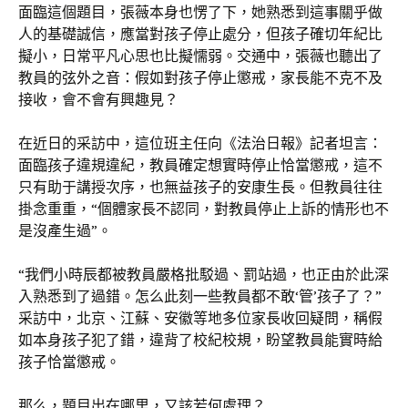
面臨這個題目，張薇本身也愣了下，她熟悉到這事關乎做
人的基礎誠信，應當對孩子停止處分，但孩子確切年紀比
擬小，日常平凡心思也比擬懦弱。交通中，張薇也聽出了
教員的弦外之音：假如對孩子停止懲戒，家長能不克不及
接收，會不會有興趣見？
在近日的采訪中，這位班主任向《法治日報》記者坦言：
面臨孩子違規違紀，教員確定想實時停止恰當懲戒，這不
只有助于講授次序，也無益孩子的安康生長。但教員往往
掛念重重，“個體家長不認同，對教員停止上訴的情形也不
是沒產生過”。
“我們小時辰都被教員嚴格批駁過、罰站過，也正由於此深
入熟悉到了過錯。怎么此刻一些教員都不敢‘管’孩子了？”
采訪中，北京、江蘇、安徽等地多位家長收回疑問，稱假
如本身孩子犯了錯，違背了校紀校規，盼望教員能實時給
孩子恰當懲戒。
那么，題目出在哪里，又該若何處理？