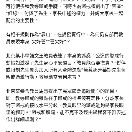
可行使多種教導懲戒手腕，同時也為懲戒權劃出了“禁區”
“紅線”，付與了先生、家長申述的權力，并誇大家校一起
配合的主要性。
有相干規則作為“靠山”，在講授實行中，為何仍有部門教
員表現本身“欠好管”“管欠好”？
北京某小學語文王教員表達了本身的迷惑：公道的懲戒行
動假如激發了先生身心平安題目，教員能否要擔責？“暫停
或限制先生餐與加入所有人全體運動”若惹起芳華期先生背
叛或過激行動，教員應當若何處置？
北京某黌舍教員馬慧提出了民眾廣泛追蹤關心的題目，
即：教導懲戒的難點在于懲戒的標準沒有定性，分歧家長
對于懲戒的接收水平分歧，教員眼里的懲戒能夠是家長眼
里的體罰。“懲戒和體罰，能不克不及經由過程客不雅表述
作出詳細規則？”