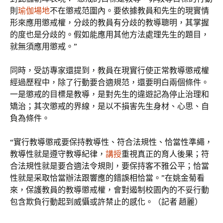
則
瑜伽場地
不在懲戒范圍內。要依據教員和先生的現實情
形來應用懲戒權，分歧的教員有分歧的教導聰明，其掌握
的度也是分歧的。假如能應用其他方法處理先生的題目，
就無須應用懲戒。”
同時，受訪專家還提到，教員在現實行使正常教導懲戒權
經過歷程中，除了行動要合適規范，還要明白兩個條件。
一是懲戒的目標是教導，是對先生的違遊記為停止治理和
矯治；其次懲戒的界線，是以不損害先生身材、心思、自
負為條件。
“實行教導懲戒要保持教導性、符合法規性、恰當性準繩，
教導性就是遵守教導紀律，
講授
重視真正的育人後果；符
合法規性就是要合適法令規則，要保持客不雅公平；恰當
性就是采取恰當辦法跟響應的錯誤相恰當。”在姚金菊看
來，保護教員的教導懲戒權，會對遏制校園內的不妥行動
包含欺負行動起到威懾或許禁止的感化。（記者 趙麗）