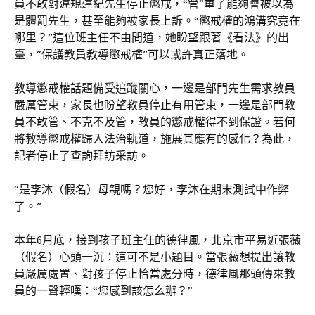
員不敢對違規違紀先生停止懲戒，“管”重了能夠會被以為
是體罰先生，甚至能夠被家長上訴。“懲戒權的鴻溝究竟在
哪里？”這位班主任不由問道，她盼望跟著《看法》的出
臺，“保護教員教導懲戒權”可以或許真正落地。
教導懲戒權話題備受追蹤關心，一邊是部門先生需求教員
嚴厲管束，家長也盼望教員停止有用管束，一邊是部門教
員不敢管、不克不及管，教員的懲戒權得不到保證。若何
將教導懲戒權歸入法治軌道，施展其應有的感化？為此，
記者停止了查詢拜訪采訪。
“是李沐（假名）母親嗎？您好，李沐在期末測試中作弊
了。”
本年6月底，接到孩子班主任的德律風，北京市平易近張薇
（假名）心頭一沉：這可不是小題目。當張薇想提出讓教
員嚴厲處置、對孩子停止恰當處分時，德律風那頭傳來教
員的一聲輕嘆：“您感到該怎么辦？”