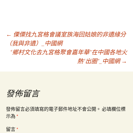
文
←
傈僳找九宮格會議室族海回姑娘的非遺緣分
（我與非遺）_中國網
“鄉村文化去九宮格聚會嘉年華”在中國各地火
章
熱“出圈”_中國網
→
導
覽
發佈留言
發佈留言必須填寫的電子郵件地址不會公開。
必填欄位標
示為
*
留言
*