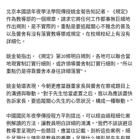
北京本國語年夜學法學院傳授姚金菊告知記者，《規定》
作為教導部的一個規章，請求它將任何工作都事無巨細地
作出規則，是不實際的。重點是要追蹤關心不雅念的普及
以及黌舍有沒有落實教導懲戒規定，在校規校紀上有沒有
詳細化。
姚金菊指出，《規定》第20條明白規則，各地可以聯合當
地現實制訂實行細則，或許領導黌舍制訂實行細則，“所以
重點仍是得靠黌舍本身往詳細落實”。
姚金菊還表現，今朝更應當器重家長與黌舍在懲戒題目上
的溝通與聯動。“對于先生恰當處置之后，我以為應該盡快
告訴家長，要追蹤關心先生的心思狀況，構成一種聯動。”
中國國民年夜學傳授程方平則提出，可以經由過程細化案
例解讀的方法，讓教員明白詳細的鴻溝。“我們不該該避忌
教導里呈現的一些題目，應當往記載、剖析這些案例，細
化呈現什么情形是教員的義務，呈現什么情形是先生有題