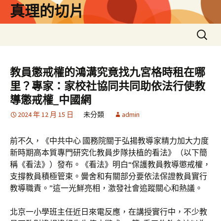
跳
真理的切片
至
主
搜
要
尋
內
關
容
鍵
教員懲戒權的鴻溝究竟找九宮格時租在哪
字:
里？專家：家校社協同共同助依法行使教
導懲戒權_中國網
2024 年 12 月 15 日
未分類
admin
前不久，《中共中心 國務院關于弘揚教導家精力加大力度
新時期高本質專門研究化教員步隊扶植的看法》（以下簡
稱《看法》）發布。《看法》明白“保護教員教導懲戒權，
支撐教員積極管束。黌舍和有關部分要依法保證教員實行
教導職責。”這一光鮮亮相，激發社會追蹤關心和熱議。
北京一小學班主任近日來電反應，在講授實行中，不少教