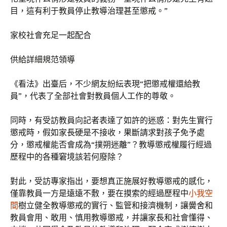
目，這有利于教員停止教導治理甚至懲戒。”
家校社會充足一起配合
供給詳細規范領導
《看法》出臺后，不少網友紛紜表現“把懲戒權還給教
員”，代表了全部社會對教員個人工作的尊敬。
同時，有受訪教員向記者表達了如許的迷惑：對先生實行
懲戒時，假如家長硬是不接收，果斷請求對孩子免予處
分，懲戒權能否會成為“撲朔迷離”？教導懲戒權履行經過
歷程中的各種窘境該若何廢除？
對此，受訪專家指出，要想真正施展好教導懲戒的感化，
僅靠教員一方是遠遠不敷，要在摸索的經過歷程中
小我空
間
樹立健全教導懲戒的實行、監管和接濟機制，讓黌舍和
教員會用、敢用、慎用教導懲戒，并讓家長和社會懂得、