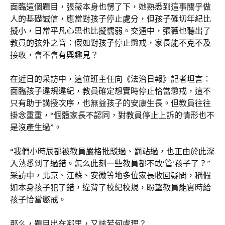
面臨這個題目，張薇本身也愣了下，她熟悉到這事關乎做
人的基礎誠信，應當對孩子停止處分，但孩子確切年紀比
擬小，日常平凡心思也比擬懦弱。交通中，張薇也聽出了
教員的弦外之音：假如對孩子停止懲戒，家長能不克不及
接收，會不會有興趣見？
在近日的采訪中，這位班主任向《法治日報》記者坦言：
面臨孩子違規違紀，教員確定想實時停止恰當懲戒，這不
只有助于講授次序，也無益孩子的安康生長。但教員往往
掛念重重，“個體家長不認同，對教員停止上訴的情形也不
是沒產生過”。
“我們小時辰都被教員嚴格批駁過、罰站過，也正由於此深
入熟悉到了過錯。怎么此刻一些教員都不敢‘管’孩子了？”
采訪中，北京、江蘇、安徽等地多位家長收回疑問，稱假
如本身孩子犯了錯，違背了校紀校規，盼望教員能實時給
孩子恰當懲戒。
那么，題目出在哪里，又該若何處理？