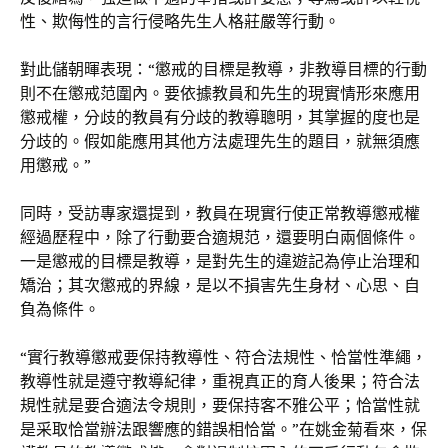
性、欺侮性的言行侵略先生人格莊嚴等行動。
對此儲朝暉表現：“懲戒的目標是教導，非教導目標的行動
則不在懲戒范圍內。要依據教員和先生的現實情形來應用
懲戒權，分歧的教員有分歧的教導聰明，其掌握的度也是
分歧的。假如能應用其他方法處理先生的題目，就無須應
用懲戒。”
同時，受訪專家還提到，教員在現實行使正常教導懲戒權
經過歷程中，除了行動要合適規范，還要明白兩個條件。
一是懲戒的目標是教導，是對先生的違遊記為停止治理和
矯治；其次懲戒的界線，是以不損害先生身材、心思、自
負為條件。
“實行教導懲戒要保持教導性、符合法規性、恰當性準繩，
教導性就是遵守教導紀律，重視真正的育人後果；符合法
規性就是要合適法令規則，要保持客不雅公平；恰當性就
是采取恰當辦法跟響應的錯誤相恰當。”在姚金菊看來，保