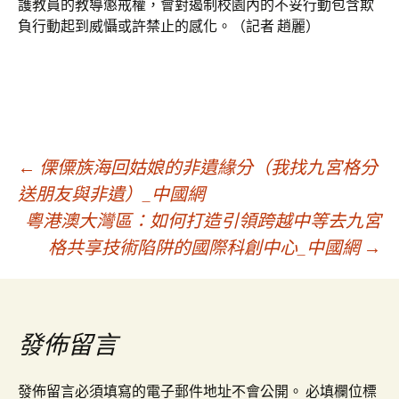
護教員的教導懲戒權，會對遏制校園內的不妥行動包含欺
負行動起到威懾或許禁止的感化。（記者 趙麗）
文
←
傈僳族海回姑娘的非遺緣分（我找九宮格分
送朋友與非遺）_中國網
粵港澳大灣區：如何打造引領跨越中等去九宮
章
格共享技術陷阱的國際科創中心_中國網
→
導
覽
發佈留言
發佈留言必須填寫的電子郵件地址不會公開。
必填欄位標