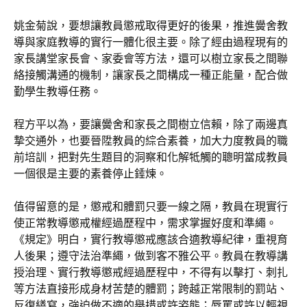
姚金菊說，要想讓教員懲戒取得更好的後果，推進黌舍教
導與家庭教導的實行一體化很主要。除了經由過程現有的
家長講堂家長會、家委會等方法，還可以樹立家長之間聯
絡接觸溝通的機制，讓家長之間構成一種正能量，配合做
勤學生教導任務。
程方平以為，要讓黌舍和家長之間樹立信賴，除了兩邊真
摯交通外，也要晉陞教員的綜合素養，加大力度教員的職
前培訓，把對先生題目的洞察和化解牴觸的聰明當成教員
一個很是主要的素養停止錘煉。
值得留意的是，懲戒和體罰只要一線之隔，教員在現實行
使正常教導懲戒權經過歷程中，需求掌握好度和準繩。
《規定》明白，實行教導懲戒應該合適教導紀律，重視育
人後果；遵守法治準繩，做到客不雅公平。教員在教導講
授治理、實行教導懲戒經過歷程中，不得有以擊打、刺扎
等方法直接形成身材苦楚的體罰；跨越正常限制的罰站、
反復繕寫，強迫做不適的舉措或許姿態；辱罵或許以輕視