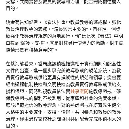
支撐、共同黌舍及教員的教導和治理，配合完成樹德樹人
目的。
姚金菊告知記者，《看法》重申教員教導的懲戒權，強化
教員治理教導的義務，“這長短常主要的”，旨在進一個步
驟強化教導治理規定的落地履行，“好比此次《看法》中明
白提到‘保護、支撐’，就是對教員行使權力的激勵，對于實
際情形是有積極意義的”。
在蔡海龍看來，當局應該積極推進相干實行細則和配套性
文件的出臺，進一個步驟完美教導懲戒的規范系統，為教
員實行教導懲戒供給更具有操縱性的規范和領導；黌舍要
經由過程軌制扶植和文明扶植為教員實行教導懲戒供給支
撐和保證，同時監視教員依法實
共享空間
施教導懲戒，確
保教導懲戒的權利不被濫用；從家庭和社會的角度來說，
應該培育迷信的教導理念，對的熟悉懲戒在培育先生健全
人格中的主要感化，支撐、懂得、共同黌舍和教員的教導
治理，經由過程家校社之間協同共同配合完成樹德樹人的
目的。