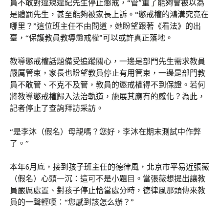
員不敢對違規違紀先生停止懲戒，“管”重了能夠會被以為
是體罰先生，甚至能夠被家長上訴。“懲戒權的鴻溝究竟在
哪里？”這位班主任不由問道，她盼望跟著《看法》的出
臺，“保護教員教導懲戒權”可以或許真正落地。
教導懲戒權話題備受追蹤關心，一邊是部門先生需求教員
嚴厲管束，家長也盼望教員停止有用管束，一邊是部門教
員不敢管、不克不及管，教員的懲戒權得不到保證。若何
將教導懲戒權歸入法治軌道，施展其應有的感化？為此，
記者停止了查詢拜訪采訪。
“是李沐（假名）母親嗎？您好，李沐在期末測試中作弊
了。”
本年6月底，接到孩子班主任的德律風，北京市平易近張薇
（假名）心頭一沉：這可不是小題目。當張薇想提出讓教
員嚴厲處置、對孩子停止恰當處分時，德律風那頭傳來教
員的一聲輕嘆：“您感到該怎么辦？”