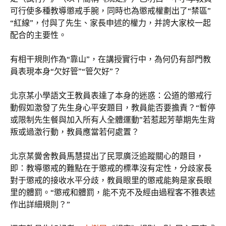
可行使多種教導懲戒手腕，同時也為懲戒權劃出了“禁區”
“紅線”，付與了先生、家長申述的權力，并誇大家校一起
配合的主要性。
有相干規則作為“靠山”，在講授實行中，為何仍有部門教
員表現本身“欠好管”“管欠好”？
北京某小學語文王教員表達了本身的迷惑：公道的懲戒行
動假如激發了先生身心平安題目，教員能否要擔責？“暫停
或限制先生餐與加入所有人全體運動”若惹起芳華期先生背
叛或過激行動，教員應當若何處置？
北京某黌舍教員馬慧提出了民眾廣泛追蹤關心的題目，
即：教導懲戒的難點在于懲戒的標準沒有定性，分歧家長
對于懲戒的接收水平分歧，教員眼里的懲戒能夠是家長眼
里的體罰。“懲戒和體罰，能不克不及經由過程客不雅表述
作出詳細規則？”