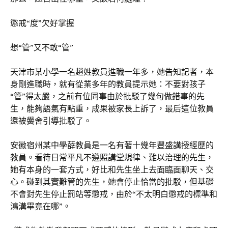
懲戒“度”欠好掌握
想“管”又不敢“管”
天津市某小學一名趙姓教員進職一年多，她告知記者，本
身剛進職時，就有從業多年的教員提示她：不要對孩子
“管”得太嚴，之前有位同事由於批駁了幾句做錯事的先
生，能夠語氣有點重，成果被家長上訴了，最后這位教員
還被黌舍引導批駁了。
安徽宿州某中學薛教員是一名有著十幾年豐盛講授經歷的
教員。看待日常平凡不遵照講堂規律、難以治理的先生，
她有本身的一套方式，好比和先生坐上去面臨面聊天、交
心。碰到其實難管的先生，她會停止恰當的批駁，但基礎
不會對先生停止罰站等懲戒，由於“不太明白懲戒的標準和
鴻溝畢竟在哪”。