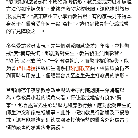
“懲戒能夠激發部門不成預感的情形，教員懲戒力度和處理
方法假如掌握欠好，能夠會激發家校牴觸，還能夠對教員
形成損害。”廣東廣州某小學黃教員說，有的家長見不得本
身孩子在黌舍受任何一點“冤枉”，這也是教員行使懲戒權
的罕見障礙之一。
多名受訪教員表現，先生個別感觸感染差別年夜，拿捏懲
戒“度”稍有失慎，都能夠對先生、教員發生負面影響。
“想‘管’又不敢‘管’。”一名教員婉言，而懲戒權的損失，能
夠會
1對1講授
招致師生關系扭
瑜伽教室
曲，校園欺負得不
到實時有用禁止，個體黌舍甚至產生先生打教員的情形。
首都師范年夜學教導政策與法令研討院副院長蔡海龍以
為，從教員小我的視角來看，行使懲戒權會有良多“費
事”，包含處置先生心思壓力和應激行動，應對能夠產生的
師生沖突和家校牴觸等。此外，假如教員行動觸及不妥懲
戒，還有能夠遭到師德處罰及其他情勢的黌舍外部處置；
情節嚴重的承當法令義務。