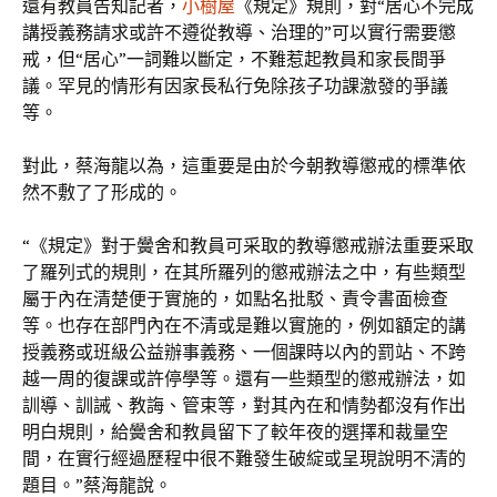
還有教員告知記者，
小樹屋
《規定》規則，對“居心不完成
講授義務請求或許不遵從教導、治理的”可以實行需要懲
戒，但“居心”一詞難以斷定，不難惹起教員和家長間爭
議。罕見的情形有因家長私行免除孩子功課激發的爭議
等。
對此，蔡海龍以為，這重要是由於今朝教導懲戒的標準依
然不敷了了形成的。
“《規定》對于黌舍和教員可采取的教導懲戒辦法重要采取
了羅列式的規則，在其所羅列的懲戒辦法之中，有些類型
屬于內在清楚便于實施的，如點名批駁、責令書面檢查
等。也存在部門內在不清或是難以實施的，例如額定的講
授義務或班級公益辦事義務、一個課時以內的罰站、不跨
越一周的復課或許停學等。還有一些類型的懲戒辦法，如
訓導、訓誡、教誨、管束等，對其內在和情勢都沒有作出
明白規則，給黌舍和教員留下了較年夜的選擇和裁量空
間，在實行經過歷程中很不難發生破綻或呈現說明不清的
題目。”蔡海龍說。