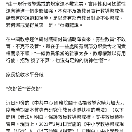
“由于現行教導懲戒的規定還不敷完美，實用性和可操縱性
還有待進一個步驟加強，不克不及為教員實行教導懲戒供
給應有的規范和領導，是以會有部門教員對要不要懲戒、
若何懲戒覺得莫衷一是。”蔡海龍說。
在中國教導迷信研討院研討員儲朝暉看來，有些教員“不敢
管、不克不及管”，還在于一些處所有關部分跟黌舍之間責
權關系不順，“一線教員承當的雜事太多，教導權難以有用
行使，招致‘說了不算’，也沒有足夠的精神往‘管’”。
家長接收水平分歧
“欠好管”“管欠好”
近日印發的《中共中心 國務院關于弘揚教導家精力加大力
度新時期高本質專門研究化教員步隊扶植的看法》（以下
簡稱《看法》明白，保護教員教導懲戒權，支撐教員積極
管束。現實上，2021年3月1日實施的《中小學教導懲戒規
定（試行）》（以下簡稱《規定》）已明白，中小學教員