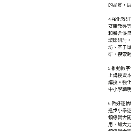
的品質，
4.強化教
安康教導
和黌舍優良
環節研討
坊、基于
研，摸索
5.推動數
上講授資
講授。強
中小學聰
6.做好迷
進步小學
領導黌舍
用，加大