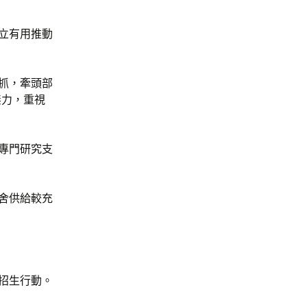
立有用推動
抓，牽頭部
無力，重視
專門研究支
舍供給較充
招生行動。