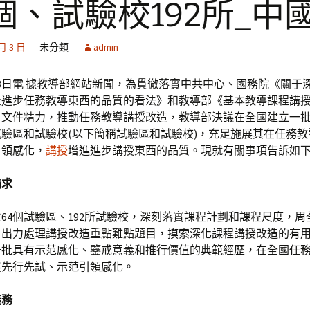
個、試驗校192所_中
 月 3 日
未分類
admin
8日電 據教導部網站新聞，為貫徹落實中共中心、國務院《關于
全進步任務教導東西的品質的看法》和教導部《基本教導課程講
》文件精力，推動任務教導講授改造，教導部決議在全國建立一
驗區和試驗校(以下簡稱試驗區和試驗校)，充足施展其在任務教
引領感化，
講授
增進進步講授東西的品質。現就有關事項告訴如
請求
64個試驗區、192所試驗校，深刻落實課程計劃和課程尺度，周
，出力處理講授改造重點難點題目，摸索深化課程講授改造的有
一批具有示范感化、鑒戒意義和推行價值的典範經歷，在全國任
展先行先試、示范引領感化。
義務