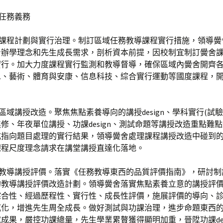
區任務義務
域課程計劃與實行治理。制訂區域任務教導課程實行措施，領導黌
身辦學理念和先生成長需求，剖析資本前提，因校制宜制訂黌舍
實行。加大力度課程實行監測和教導督導，確保區域內黌舍開齊
息、藝術、體育與安康、信息科技、綜合實行運動等國度課程，
動區域講授改造。聚焦焦點素養導向的講授design、學科實行(試驗
修、年夜單位講授、功課design、測試命題等講授改造重點難
成指向題目處理的實行結果，領導黌舍處理課程講授改造中碰到
課程尺度理念請求在講堂講授直達化落地。
域教導講授評價。落實《任務教導東西的品質評價指南》，研討制
的教導講授評價改造計劃。領導黌舍落實焦點素養立意的講授評
綜合性、經過歷程性、實行性、成長性評價，施展評價的導向、
感化，增進先生周全成長。做好測試與功課治理，進步命題東西
成果，嚴控功課總量，先生學業累贅獲得顯明加重，晉陞功課des