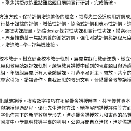
略。聚焦講授改造重點難點題目展開實行研討，完成衝破。
價方法方式。保持評價增進進修的理念，領導先生公道應用評價成
實行基于證據的評價、增值性評價、協商式評價和表示性評價。
程度，嚴控功課總量，迷信design探討性功課和實行性功課，摸索des
課。周全推動基于焦點素養的測試評價，強化測試評價與課程尺
性，增進教—學—評無機連接。
度校本教研。樹立健全校本教研軌制，展開常態化教研運動。樹立
職員和教員聽課評課軌制。繚繞教員講授中碰到的現實題目與迷
課組、年級組展開所有人全體備課。打造平易近主、開放、共享
成專家引領、錯誤合作、自我反思的教研文明，晉陞黌舍教導講
字化賦能講授。摸索數字技巧在拓展黌舍講授時空、共享優質資本
務與講授經過歷程、優化先生進修方法、精準展開講授評價等方
數字化佈景下的新型教與學形式，進步黌舍講授效力和東西的品
度國度中小學聰明教導平臺的利用，公道展開自立進修，進步備