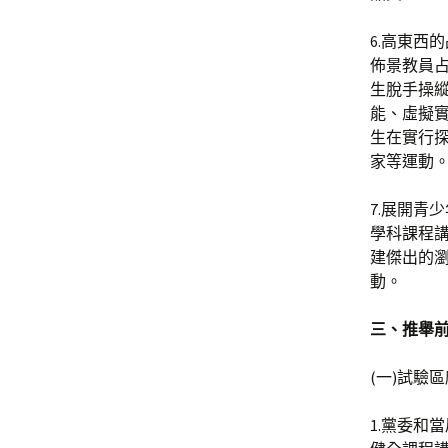
6.高東西
佈景教員
生脫手操
能、虛擬
生在實行
家等運動
7.展開青
學科課程
建傑出的瀏
動。
三、推舉
(一)試驗
1.黨委和