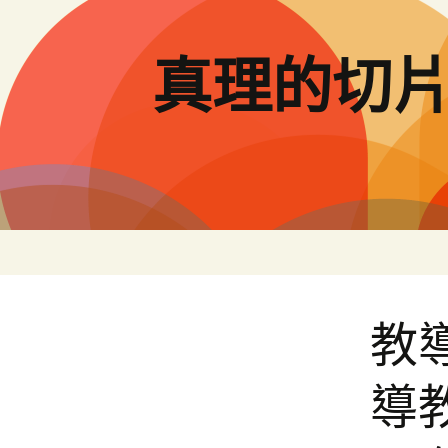
跳
至
主
真理的切
要
內
容
教
導