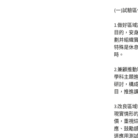
(一)試驗
1.做好區
目的，安
劃并組織
特殊是休
時。
2.兼顧推
學科主題進
研討，構
目，推進
3.改良區
現實情形
價，重視
應、鼓勵
道應用測試