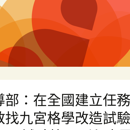
片
導部：在全國建立任
教找九宮格學改造試