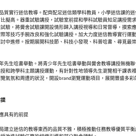
的品質實行迷信教導。配齊配足迷信類學科教員，小學迷信課的迷
占比擬高。器重試驗講授，試驗室前提和學科試驗員知足講授需
縱試驗，將黌舍試驗課開設情形歸入講授視導和日常督導，摸索
實際等技巧手腕改良和強化試驗講授。加大力度迷信教導實行運
探討中進修。按期展開科技節、科技小發現、科普唸書、尋覓最
。
少年先生唸書舉動。將青少年先生唸書舉動與黌舍教導講授無機聯
講授和跨學科主題講授運動，有針對性地領導先生瀏覽相干課表
覽氣氛和周遭的狀況，開設brand瀏覽運動項目，展開豐盛多彩
前提
區應具有的前提
當局建立迷信的教導東西的品質不雅，積極推動任務教導優質平衡