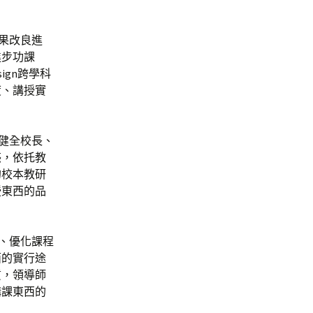
果改良進
進步功課
ign跨學科
度、講授實
健全校長、
惑，依托教
的校本教研
授東西的品
、優化課程
面的實行途
質，領導師
講課東西的