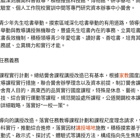
連續深刻展開科普教導，積極推進科技館、博物館、研學基地、
試驗室、個人工作院校實訓中間等專門研究資本辦事中小黌舍。
行青少年先生唸書舉動。摸索區域深化唸書舉動的有用道路，領導
書舉動與教導講授無機聯合，豐盛先生唸書內在的事務、立異唸
唸書長效機制，積極領導青少年愛唸書、讀好書、善唸書，培育
義務感、立異精力和實行才能。
校任務義務
舍課程實行計劃。總結黌舍課程講授改造已有基本，根據
家教
國度
教導課程實行措施，聯合黌舍辦學理念以及資本前提，制訂黌舍
黌舍育人目的，高東西的品質實行國度課程，特殊是休息、藝術
科技、綜合實行運動等課程，規范開設處所課程，公道開闢校本
詳細戰略，落實好“一校一策”。
養導向的講授改造。落實任務教導課程計劃和課程尺度理念請求，
學科實行，推動綜合進修，落實因材
講授場地
施教。積極摸索基
互動式、啟示式、探討式、體驗式等講授方法，構成指向先生焦