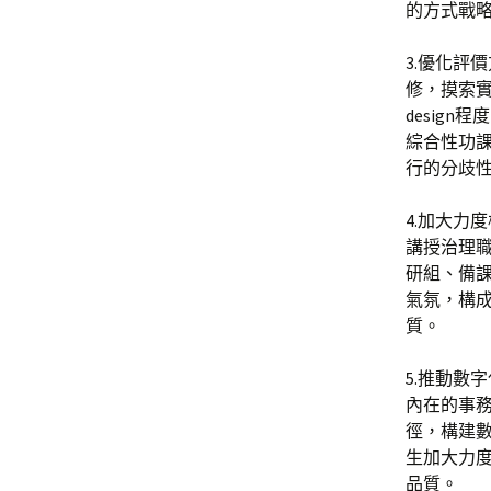
的方式戰
3.優化評
修，摸索
design
綜合性功
行的分歧
4.加大力
講授治理
研組、備
氣氛，構
質。
5.推動數
內在的事
徑，構建
生加大力
品質。