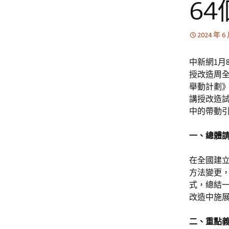
64
2024 年 6
中新網1月
授改造周
舉動計劃
講授改造試
中的帶動
一、總體
在全國建立
方法變更
式，總結
改造中施
二、重點