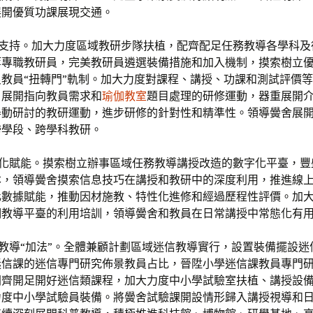
展開優質功課展現交通。
研支持。加大力度區域教研步隊扶植，配齊配足任務教導各學科及
等專職教研員，完美教研員遴選裝備措施和加入機制，摸索樹立
教員“扭轉門”軌制。加大力度對課程、講授、功課和測試評價
。展開指向教員需求和
瑜伽教室
題目處理的研修運動，器重展開
舉動研討的教研運動，進步研修的針對性和精準性。領導黌舍展
跨學段、跨學科教研。
字化賦能。摸索樹立辦事區域任務教導講授改造的數字化平臺，豐
本，領導黌舍摸索信息技巧在講授和教研中的深度利用，推進線
化數據賦能，推動因材施教、特性化進修和經過歷程性評價。加
明教導平臺的利用培訓，領導黌舍和教員在日常講授中常態化有
信教導“加法”。全體兼顧計劃區域迷信教導實行，設置裝備擺設迷
迷信課的迷信專門研究佈景教員占比，晉陞小學迷信課教員專門
開齊開足開好迷信類課程，加大力度中小學試驗室扶植、講授設
力度中小學試驗員裝備。將黌舍試驗課開設情形歸入講授視導和