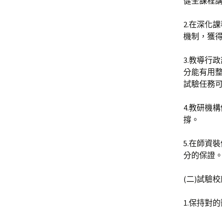
健全課程
2.在深化
機制，獲
3.教導行
分能有用
試驗任務
4.教研機
撐。
5.在師資
分的保證
(二)試驗
1.保持對