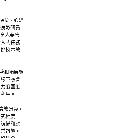
德育、心思
優良教研員
等育人要害
介入式任務
開好校本教
盛和拓展線
上線下融會
大力度國度
用利用。
信教研員，
研究程度，
備裝備和應
日常督導。