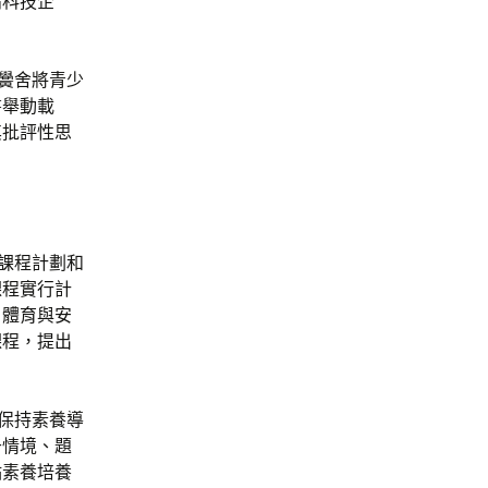
高科技企
黌舍將青少
書舉動載
其批評性思
課程計劃和
課程實行計
、體育與安
課程，提出
保持素養導
于情境、題
點素養培養