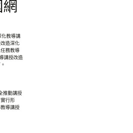
國網
深化教導講
授改造深化
批任務教導
導講授改造
下。
全推動講授
用實行形
務教導講授