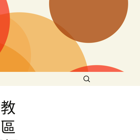
搜
尋
關
鍵
務教
字:
驗區