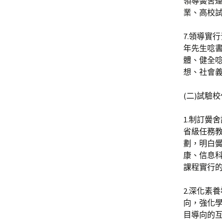
領導黌舍
業、高校
7.領導實
年先生唸
體、健全
想、社會
(二)試驗
1.制訂黌
省級任務
劃，明白
康、信息
課程實行的
2.深化素
向，強化
目導向的