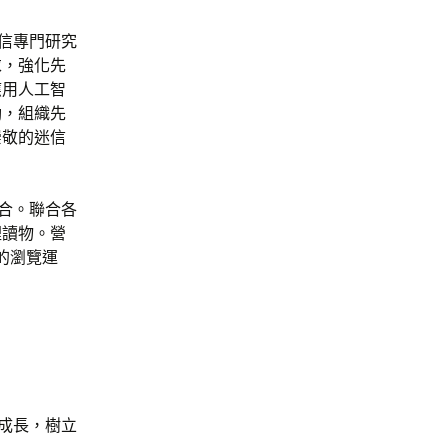
信專門研究
求，強化先
應用人工智
動，組織先
崇敬的迷信
合。聯合各
裡讀物。營
的瀏覽運
成長，樹立