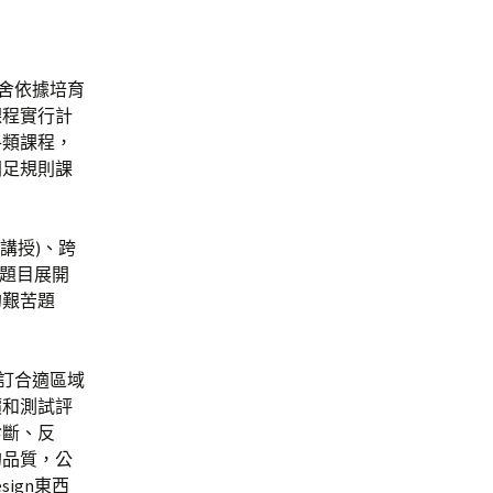
舍依據培育
課程實行計
各類課程，
開足規則課
講授)、跨
點題目展開
的艱苦題
訂合適區域
價和測試評
診斷、反
的品質，公
ign東西