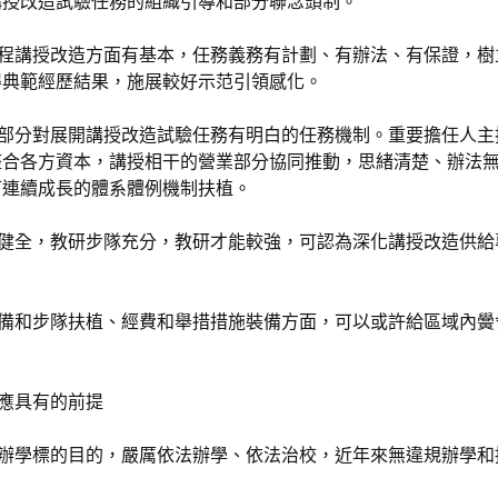
講授改造試驗任務的組織引導和部分聯念頭制。
課程講授改造方面有基本，任務義務有計劃、有辦法、有保證，樹
得典範經歷結果，施展較好示范引領感化。
政部分對展開講授改造試驗任務有明白的任務機制。重要擔任人主
整合各方資本，講授相干的營業部分協同推動，思緒清楚、辦法
可連續成長的體系體例機制扶植。
構健全，教研步隊充分，教研才能較強，可認為深化講授改造供給
裝備和步隊扶植、經費和舉措措施裝備方面，可以或許給區域內黌
。
校應具有的前提
的辦學標的目的，嚴厲依法辦學、依法治校，近年來無違規辦學和