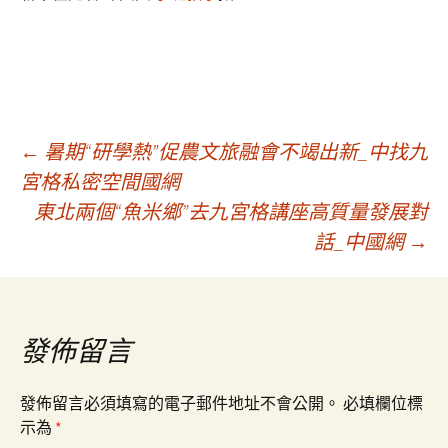
文
←
暑期“研學熱”促農文旅融會不竭出新_中找九
宮格私密空間國網
東北兩個“魚米鄉”去九宮格講座高質量發展對
章
話_中國網
→
導
覽
發佈留言
發佈留言必須填寫的電子郵件地址不會公開。
必填欄位標
示為
*