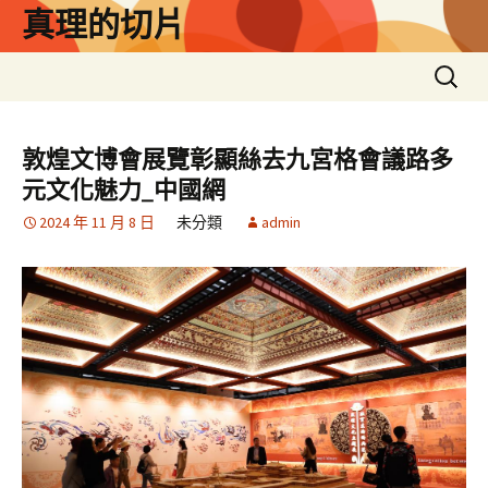
跳
真理的切片
至
主
搜
要
尋
內
關
容
鍵
敦煌文博會展覽彰顯絲去九宮格會議路多
字:
元文化魅力_中國網
2024 年 11 月 8 日
未分類
admin