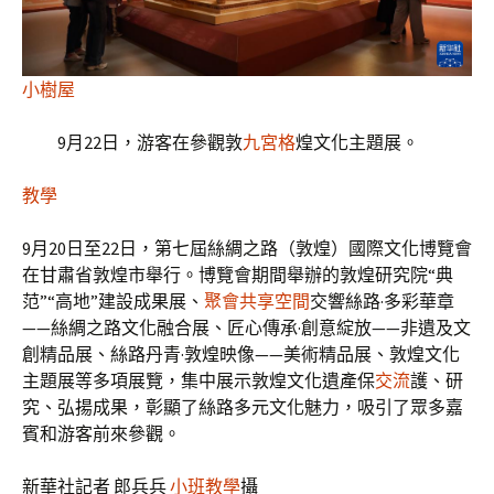
小樹屋
9月22日，游客在參觀敦
九宮格
煌文化主題展。
教學
9月20日至22日，第七屆絲綢之路（敦煌）國際文化博覽會
在甘肅省敦煌市舉行。博覽會期間舉辦的敦煌研究院“典
范”“高地”建設成果展、
聚會
共享空間
交響絲路·多彩華章
——絲綢之路文化融合展、匠心傳承·創意綻放——非遺及文
創精品展、絲路丹青·敦煌映像——美術精品展、敦煌文化
主題展等多項展覽，集中展示敦煌文化遺產保
交流
護、研
究、弘揚成果，彰顯了絲路多元文化魅力，吸引了眾多嘉
賓和游客前來參觀。
新華社記者 郎兵兵
小班教學
攝