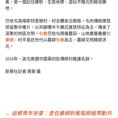
美，是一個記住鄉愁、生態休閑、游玩不雅光的極佳勝
地。
巴哈屯為喀斯特意貌村，村全體坐北朝南。屯內傳統建筑
保留集中連片，以吊腳樓半干欄式建筑特征為主，傳承了
深摯的地區文明。
包養
巴哈屯周邊農田、山地層層疊疊
包
養網
，村平易近世代以農耕
包養
為主，農耕文明積厚流
光。
2016年，該屯進選中國第四批傳統村維護名錄。
新華社記者 周華 攝
文
←
返鄉青年徐豪：查包養網刺葡萄蒔植帶動共