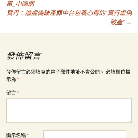
富_中國網
賀丹：論虛偽破產罪中台包養心得的“實行虛偽
章
破產”
→
導
覽
發佈留言
發佈留言必須填寫的電子郵件地址不會公開。
必填欄位標
示為
*
留言
*
顯示名稱
*