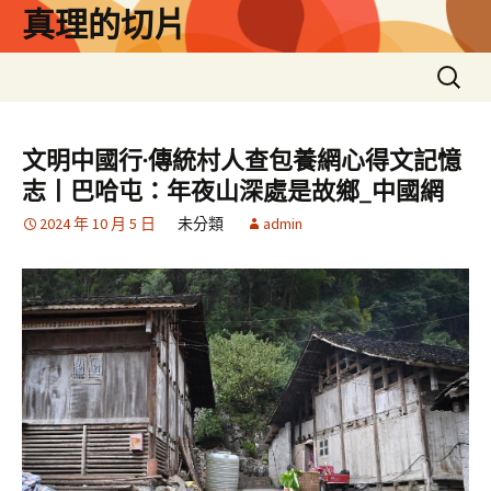
跳
真理的切片
至
主
搜
要
尋
內
關
容
鍵
文明中國行·傳統村人查包養網心得文記憶
字:
志丨巴哈屯：年夜山深處是故鄉_中國網
2024 年 10 月 5 日
未分類
admin