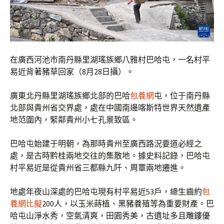
在廣西河池市南丹縣里湖瑤族鄉八雅村巴哈屯，一名村平
易近背著豬草回家（8月28日攝）。
廣東北丹縣里湖瑤族鄉北部的巴哈
包養網
屯，位于南丹縣
北部與貴州省交界處，處在中國南邊喀斯特世界天然遺產
地范圍內，緊鄰貴州小七孔景致區。
巴哈屯始建于明朝，為那時貴州至廣西路況要道必經之
處，是古時黔桂兩地交往的集散地。據史料記錄，巴哈屯
村平易近是從貴州省三都縣九阡、周覃兩地遷進。
地處年夜山深處的巴哈屯現有村平易近53戶，總生齒約
包
養網比擬
200人，以玉米蒔植、黑豬養殖等為重要財產。巴
哈屯山淨水秀，空氣清爽，田園秀美，古遺址多且雕鏤優