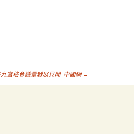
去九宮格會議量發展見聞_中國網
→