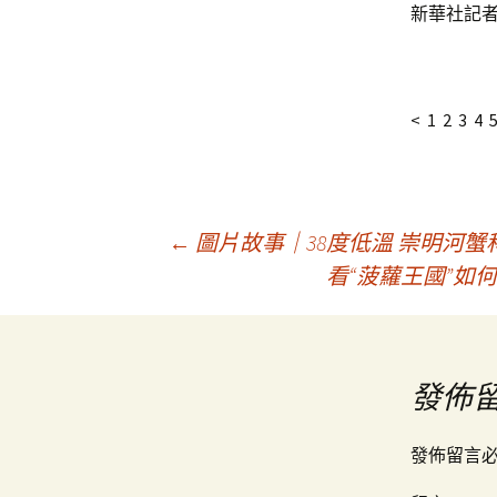
新華社記者
< 1 2 3 4 
文
←
圖片故事｜38度低溫 崇明河蟹
看“菠蘿王國”如
章
導
發佈
覽
發佈留言