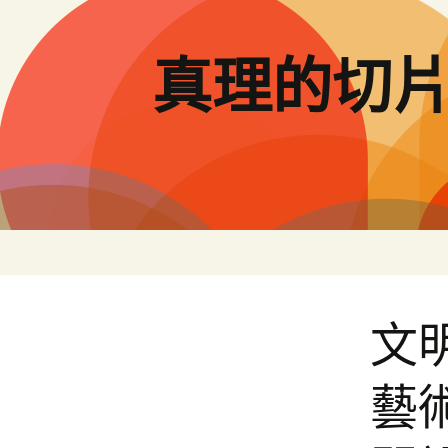
跳
至
主
真理的切
要
內
容
文
藝