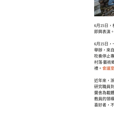
6月15日
即興表演
6月15日
舉辦，來
吹奏停止
村落·藝術
禮。
會議
近年來，
研究職員
黌舍為載
教員的領
喜好者，