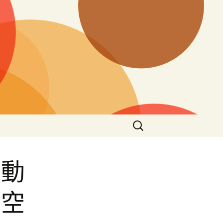
搜
尋
關
鍵
推動
字:
享空