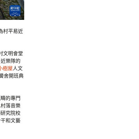
為村平易近
村文明會堂
易近樂隊的
小樹屋
人文
樂黌舍開班典
範疇的專門
以村落音樂
門研究院校
骨干和文藝
。