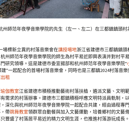
，杭州師范年夜學音樂學院的先生（左一、左二）在三都鎮鎮頭村
。
，一場標新立異的村落音樂會在
講授場地
浙江省建德市三都鎮鎮頭
自杭州師范年夜學音樂學院的師生為村平易近即興表演并對村平
專門研究領導。這是建德市委宣揚部和杭州師范年夜學音樂學院“
鄉建”一起配合的首場村落音樂會，同時也是三都鎮2024村落音
室出租
浙
瑜伽教室
江省建德市積極推動藝術村落扶植，遴派文藝、文明
到有需求的村落辦事。建德市三都鎮積極呼應文明特派員軌制，
體，深化與杭州師范年夜學音樂學院一起配合共建，經由過程專
導，帶
跳舞教室
領群眾自動餐與加入文藝運動，培養鄉村的文藝
不只豐盛了村落居平易近的精力文明生涯，也推進村落游玩成長