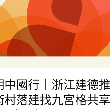
片
明中國行｜浙江建德
術村落建找九宮格共