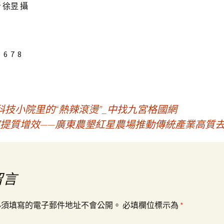
 徐昱 攝
5 6 7 8
科技小院里的“熱辣滾燙”_中找九宮格國網
何提質增效——廣東農墾紅星農場推動傳統產業高質
留言
必須填寫的電子郵件地址不會公開。
必填欄位標示為
*