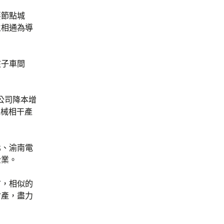
要節點城
生相通為導
孩子車間
公司降本增
機械相干產
北、渝南電
企業。
市，相似的
財產，盡力