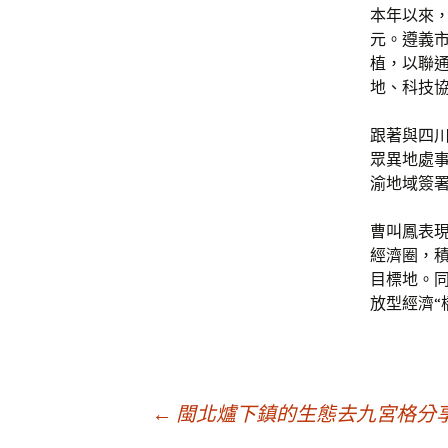
本年以來，
元。遵義
植，以聯
地、科技
跟著與四
眾異地處事
渝地域簽署
曹叫鳳表
經濟圈，
目標地。
放型經濟“
文
←
閩北爐下鎮的生態去九宮格分享