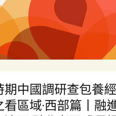
片
時期中國調研查包養
之看區域·西部篇丨融