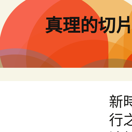
跳
至
主
真理的切
要
內
容
新
行