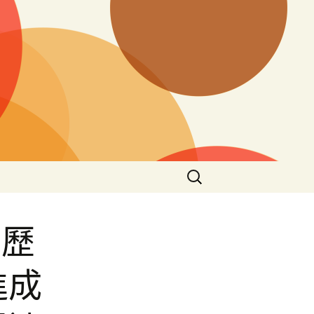
搜
尋
關
鍵
經歷
字:
進成