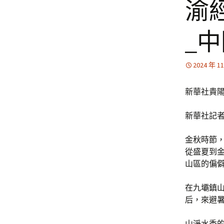
渝
_
2024 年 1
新華社貴陽
新華社記
金秋時節
從盛夏到
山區的偏
在九壩鎮
后，來避
山淨水秀的