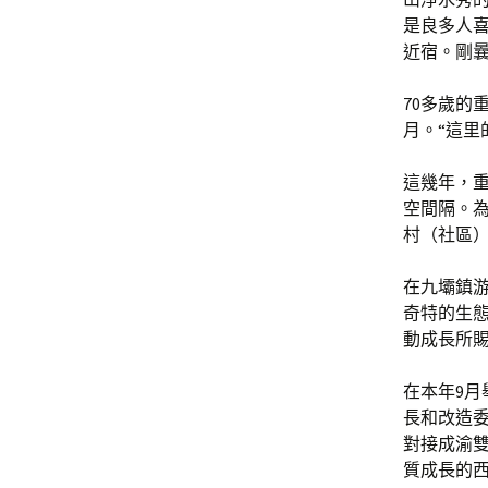
是良多人喜
近宿。剛
70多歲的
月。“這里
這幾年，
空間隔。為
村（社區）
在九壩鎮
奇特的生
動成長所
在本年9月
長和改造
對接成渝雙
質成長的