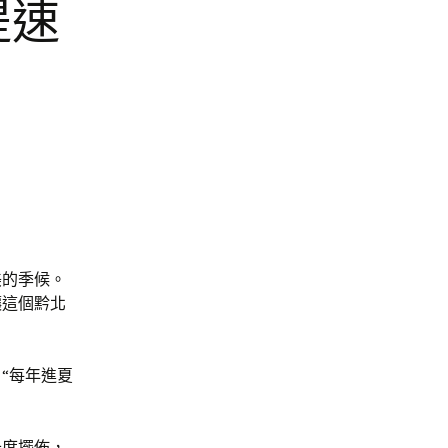
提速
美的季候。
讓這個黔北
“每年進夏
氏度擺佈，