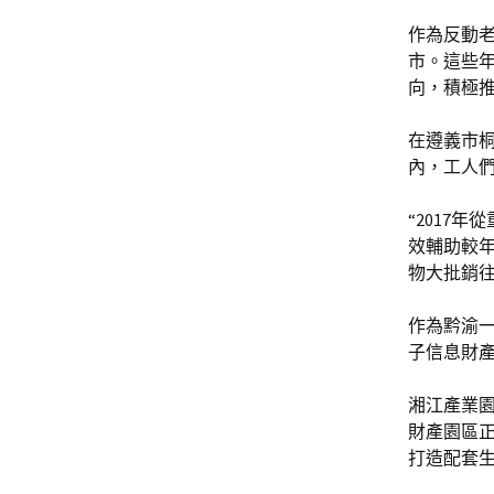
作為反動
市。這些
向，積極
在遵義市
內，工人
“2017
效輔助較年
物大批銷
作為黔渝
子信息財
湘江產業
財產園區
打造配套