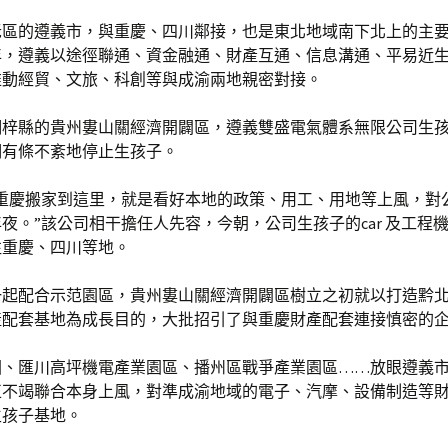
老區的遵義市，與重慶、四川鄰接，也是東北地域南下北上的主
年，遵義以途徑聯通、資金融通、財產互通、信息溝通、平易近
推動經貿、文旅、科創等與成渝兩地親密對接。
桐梓縣的貴州婁山關經濟開闢區，遵義雙盛電氣體系無限公司生
們有條不紊地停止生孩子。
年從重慶搬家到這里，就是看好本地的政策、用工、用地等上風，對
夜。”該公司相干擔任人先容，今朝，公司生孩子的car 及工程
往重慶、四川等地。
一起配合示范園區，貴州婁山關經濟開闢區樹立之初就以打造黔
產配套基地為成長目的，大批招引了與重慶財產配套連接慎密的
園、匯川高坪機電產業園區、播州區戰爭產業園區……放眼遵義
正不竭聯合本身上風，對準成渝地域的電子、汽摩、設備制造等
生孩子基地。