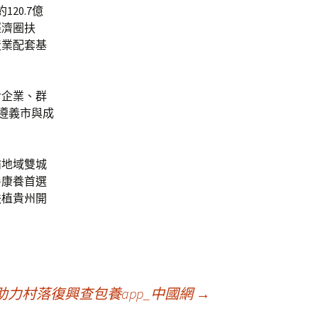
20.7億
經濟圈扶
造業配套基
對企業、群
，遵義市與成
渝地域雙城
暑康養首選
扶植貴州開
助力村落復興查包養app_中國網
→