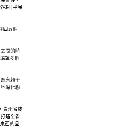
故鄉村平易
住四五個
地之間的時
九壩鎮多個
，既有賴于
兩地深化聯
，貴州省成
，打造全省
高東西的品