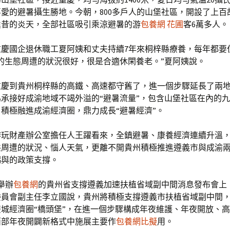
愛的避暑攝生勝地。今朝，800多戶人的山堡社區，開設了上百
曩昔的炎天，全部社區吸引乘涼避暑的游
包養網 花圃
客6萬多人。
重慶國企退休職工夏阿姨和丈夫持續7年來桐梓縣療養，每年都要
的生態周遭的狀況很好，很是合適休閑養老。”夏阿姨說。
重慶到貴州桐梓縣的高鐵、高速都守舊了，進一個步驟延長了兩
承接好成渝地域不竭外溢的“避暑流量”，包含山堡社區在內的
積極融進成渝經濟圈，鼎力成長“避暑經濟”。
游玩財產辦公室擔任人王躍看來，全鎮避暑、康養經濟連續升溫
態周遭的狀況、惱人天氣，更離不開貴州積極推進遵義市與成渝
賜與的政策支撐。
舉辦
包養網
的貴州省支撐遵義加速扶植省域副中間消息發布會上
委員會副主任李立國說，貴州將積極支撐遵義市扶植省域副中間
城經濟圈“橋頭堡”，在進一個步驟構成年夜維護、年夜開放、
西部年夜開闢新格式中施展主要作
包養網比擬
用。