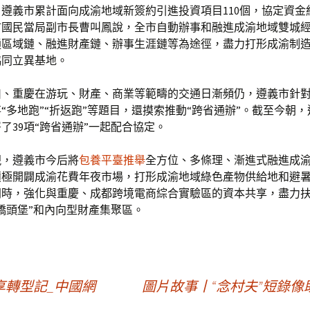
遵義市累計面向成渝地域新簽約引進投資項目110個，協定資金約1
市國民當局副市長曹叫鳳說，全市自動辦事和融進成渝地域雙城
通區域鏈、融進財產鏈、辦事生涯鏈等為途徑，盡力打形成渝制
協同立異基地。
川、重慶在游玩、財產、商業等範疇的交通日漸頻仍，遵義市針
“多地跑”“折返跑”等題目，還摸索推動“跨省通辦”。截至今朝
了39項“跨省通辦”一起配合協定。
現，遵義市今后將
包養平臺推舉
全方位、多條理、漸進式融進成
積極開闢成渝花費年夜市場，打形成渝地域綠色產物供給地和避
同時，強化與重慶、成都跨境電商綜合實驗區的資本共享，盡力
橋頭堡”和內向型財產集聚區。
轉型記_中國網
圖片故事丨“念村夫”短錄像