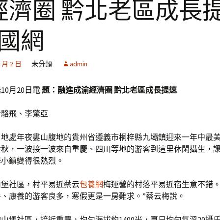
經濟圈 黔北老區成長
中國網
1 月 2 日
未分類
admin
10月20日電
題：融進成渝經濟圈 黔北老區成長提速
者駱飛、李驚亞
，地處年夜婁山腹地的貴州省遵義市桐梓縣九壩鎮迎來一年中最
金秋，一波接一波來自重慶、四川等地的游客到這里休閑攝生，
僻小鎮變得很熱烈。
山堡社區，村平易近蔡云
包養網
梅運營的村落平易近宿生意不錯。
暑、康養的游客良多，寒假更是一房難求。”蔡云梅說。
山堡社區，接近重慶，均勻海拔約1400米，夏日均勻氣溫20攝