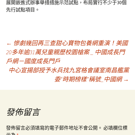
展開嵌進式辦事舉措措施示范試點，布局實行不少于30個
先行試點項目。
文
←
慘劇幾回再三查甜心寶物包養網重演！美國
20多年逾31萬兒童親歷校園槍案 _ 中國成長門
戶網－國度成長門戶
章
中心宣揚部授予水兵找九宮格會議室南昌艦黨
委“時期榜樣”稱號_中國網
→
導
覽
發佈留言
發佈留言必須填寫的電子郵件地址不會公開。
必填欄位標