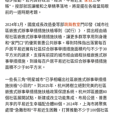
穩步推動。若何算好政治、經濟、平易近生“
家教
三本
賬”，按部就班讓暖和之舉精準落地，將是擺在各級當局眼
前的一道時期考題。
2024年1月，國度成長改造委等部
跳舞教室
門印發《城市社
區嵌進式辦事舉措措施扶植導則（試行）》，提出經由過
程社區嵌進式辦事舉措措施扶植，讓更多群眾享用到身邊
和“家門口”的優質普惠公共辦事。導則特殊指出落實每百
戶居平易近擁有社區綜合辦事舉措措施面積均勻不少于30
平方米的請求，支撐有前提的城市經由過程扶植嵌進式辦
事舉措措施，到達每百戶居平易近社區綜合辦事舉措措施
面積不少于80平方米。
一些長三角“明星城市”已爭相曬出社區嵌進式辦事舉措措
施扶植“小目的”。到2025年，杭州將樹立絕對完美的社區
嵌進式辦事舉措措施扶植政策保證系統。杭州郊區遴選80
個社區展開試點，新建或改立功能集成、布局公道、普惠
共享的平易近生幸福配合體80個。2024年，上海市將聚焦
處理“急難愁盼”平易近生困難，打算推動不少于100個社區