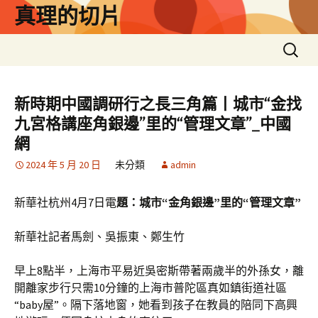
跳
真理的切片
至
主
搜
要
尋
內
關
容
鍵
新時期中國調研行之長三角篇丨城市“金找
字:
九宮格講座角銀邊”里的“管理文章”_中國
網
2024 年 5 月 20 日
未分類
admin
新華社杭州4月7日電
題：城市“金角銀邊”里的“管理文章”
新華社記者馬劍、吳振東、鄭生竹
早上8點半，上海市平易近吳密斯帶著兩歲半的外孫女，離
開離家步行只需10分鐘的上海市普陀區真如鎮街道社區
“baby屋”。隔下落地窗，她看到孩子在教員的陪同下高興