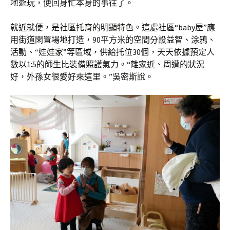
地遊玩，便回身忙本身的事往了。
就近就便，是社區托育的明顯特色。這處社區“baby屋”應
用街道閑置場地打造，90平方米的空間分設益智、涂鴉、
活動、“娃娃家”等區域，供給托位30個，天天依據預定人
數以1:5的師生比裝備照護氣力。“離家近、周遭的狀況
好，外孫女很愛好來這里。”吳密斯說。