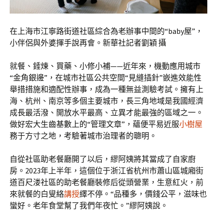
在上海市江寧路街道社區綜合為老辦事中間的“baby屋”，
小伴侶與外婆揮手說再會。新華社記者劉穎 攝
就餐、錘煉、買藥、小修小補——近年來，機動應用城市
“金角銀邊”，在城市社區公共空間“見縫插針”嵌進效能性
舉措措施和適配性辦事，成為一種無益測驗考試。擁有上
海、杭州、南京等多個主要城市，長三角地域是我國經濟
成長最活潑、開放水平最高、立異才能最強的區域之一。
做好宏大生齒基數上的“管理文章”，蘊便平易近服
小樹屋
務于方寸之地，考驗著城市治理者的聰明。
自從社區助老餐廳開了以后，繆阿姨將其當成了自家廚
房。2023年上半年，這個位于浙江省杭州市蕭山區城廂街
道百尺溇社區的助老餐廳裝修后從頭營業，生意紅火，前
來就餐的白叟絡
講授
繹不停。“品種多，價錢公平，滋味也
蠻好。老年食堂幫了我們年夜忙。”繆阿姨說。