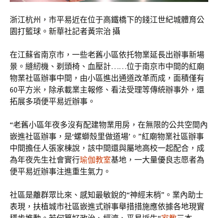
浙江杭州，市平易近在位于高鐵橋下的錢江世紀城體育公
園打籃球。新華社記者黃宗治 攝
在江蘇省南京市，一些老舊小區依托物業延長出辦事新場
景。縫紉機、剃頭椅、血壓計……位于南京市中間的紅廟
物業社區辦事中間，由小區進出通道改革而成，面積僅有
60平方米，除承載業主報修、看法受理等傳統辦事外，還
拓展多項便平易近辦事。
“老舊小區年夜多沒有配建物業用房，在無限的公共空間內
嵌進社區辦事，是‘螺螄殼里做道場’。”紅廟物業社區辦事
中間擔任人張家棟說，該中間還與屬地高校一起配合，成
為年夜先生社會實行
瑜伽教室
基地，一大量優良志愿者為
便平易近辦事注進重生氣力。
社區是離群眾比來、感知最敏銳的“神經末梢”。業內助士
表現，扶植城市社區嵌進式辦事舉措措施應依據各地現實