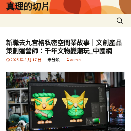
跳
真理的切片
至
主
搜
要
尋
內
關
容
鍵
新職去九宮格私密空間業故事｜文創產品
字:
策劃運營師：千年文物變潮玩_中國網
2025 年 3 月 17 日
未分類
admin