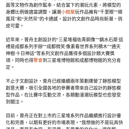
面等文物作為創作藍本，結合當下的潮玩元素，將模型的
身體比例做適當調整，讓潮
小樹屋
玩作品擁有“千里眼”“順
風耳”和“天然呆”的卡通感，設計的文創作品時尚新潮、俏
皮可愛。
近年來，曾舟主創設計的“三星堆福佑青銅像”“鎮水石犀·這
禮是成都系列手辦”“成都微笑·像素看世界系列積木”“通天
神樹·十日神話”等系列文創作品獲得多個設計類大賽獎
項，同時也得
聚會
到三星堆博物館和成都博物館的充分肯
定。
不止于文創設計，曾舟已經連續兩年策劃運營了靜態模型
創意大賽，吸引全國各地的參賽者帶來自己設計的靜態模
型作品，在比賽中互動交流，各類動漫潮玩模型也愈發受
到關注。
目前，曾舟正在對上市的三星堆系列作品繼續進行設計優
化和完善，以期有更好的市場表現。“我想做的不是玩具快