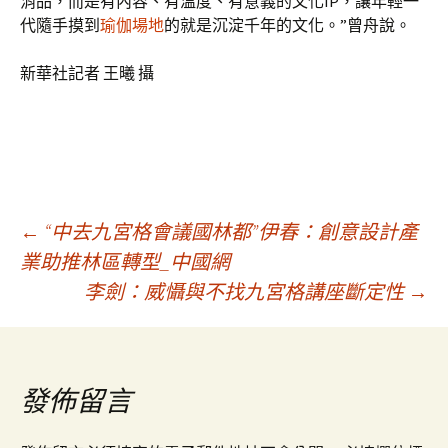
消品，而是有內容、有溫度、有意義的文化IP，讓年輕一
代隨手摸到
瑜伽場地
的就是沉淀千年的文化。”曾舟說。
新華社記者 王曦 攝
文
←
“中去九宮格會議國林都”伊春：創意設計產
業助推林區轉型_中國網
李劍：威懾與不找九宮格講座斷定性
→
章
導
發佈留言
覽