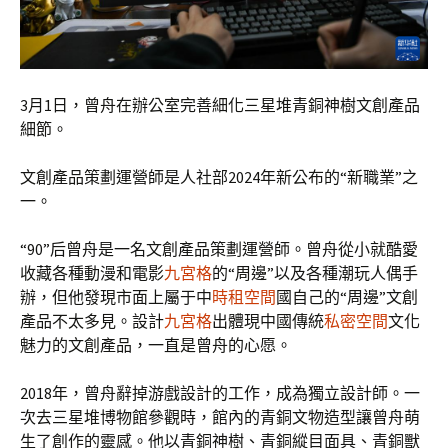
3月1日，曾舟在辦公室完善細化三星堆青銅神樹文創產品
細節。
文創產品策劃運營師是人社部2024年新公布的“新職業”之
一。
“90”后曾舟是一名文創產品策劃運營師。曾舟從小就酷愛
收藏各種動漫和電影
九宮格
的“周邊”以及各種潮玩人偶手
辦，但他發現市面上屬于中
時租空間
國自己的“周邊”文創
產品不太多見。設計
九宮格
出體現中國傳統
私密空間
文化
魅力的文創產品，一直是曾舟的心愿。
2018年，曾舟辭掉游戲設計的工作，成為獨立設計師。一
次去三星堆博物館參觀時，館內的青銅文物造型讓曾舟萌
生了創作的靈感。他以青銅神樹、青銅縱目面具、青銅獸