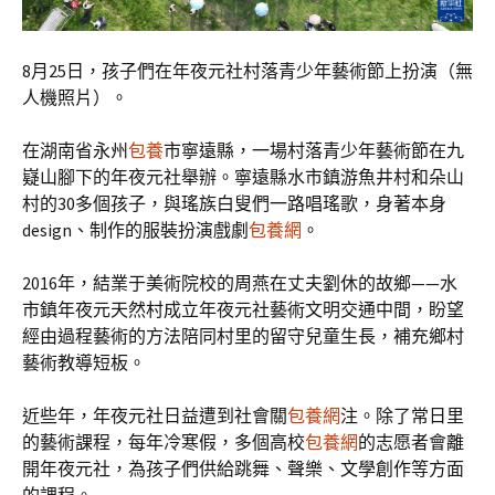
8月25日，孩子們在年夜元社村落青少年藝術節上扮演（無
人機照片）。
在湖南省永州
包養
市寧遠縣，一場村落青少年藝術節在九
嶷山腳下的年夜元社舉辦。寧遠縣水市鎮游魚井村和朵山
村的30多個孩子，與瑤族白叟們一路唱瑤歌，身著本身
design、制作的服裝扮演戲劇
包養網
。
2016年，結業于美術院校的周燕在丈夫劉休的故鄉——水
市鎮年夜元天然村成立年夜元社藝術文明交通中間，盼望
經由過程藝術的方法陪同村里的留守兒童生長，補充鄉村
藝術教導短板。
近些年，年夜元社日益遭到社會關
包養網
注。除了常日里
的藝術課程，每年冷寒假，多個高校
包養網
的志愿者會離
開年夜元社，為孩子們供給跳舞、聲樂、文學創作等方面