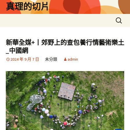
跳
真理的切片
至
主
搜
要
尋
內
關
容
鍵
新華全媒+丨郊野上的查包養行情藝術樂土
字:
_中國網
2024 年 9 月 7 日
未分類
admin