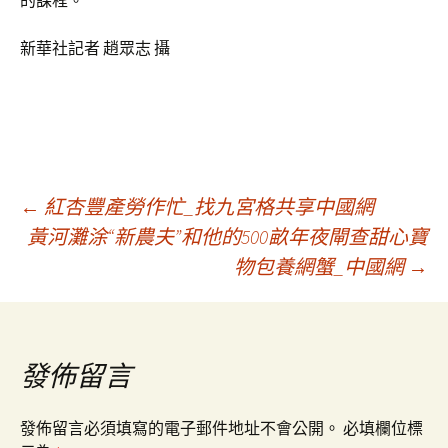
的課程。
新華社記者 趙眾志 攝
文
←
紅杏豐產勞作忙_找九宮格共享中國網
黃河灘涂“新農夫”和他的500畝年夜閘查甜心寶
物包養網蟹_中國網
→
章
導
發佈留言
覽
發佈留言必須填寫的電子郵件地址不會公開。
必填欄位標