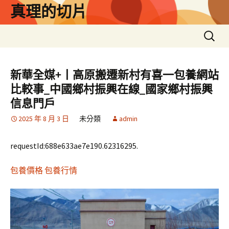
跳
真理的切片
至
主
搜
要
尋
內
關
容
鍵
新華全媒+丨高原搬遷新村有喜一包養網站
字:
比較事_中國鄉村振興在線_國家鄉村振興
信息門戶
2025 年 8 月 3 日
未分類
admin
requestId:688e633ae7e190.62316295.
包養價格
包養行情