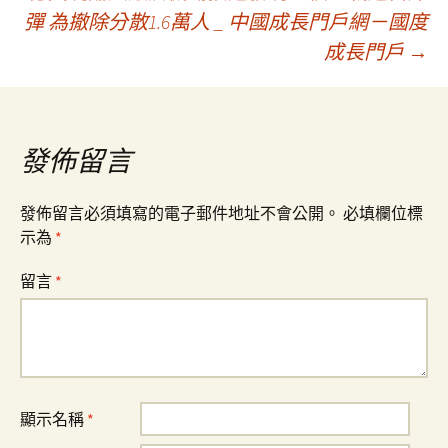
章
彈 為撤除分散1.6萬人 _ 中國成長門戶網－國度
成長門戶
→
導
覽
發佈留言
發佈留言必須填寫的電子郵件地址不會公開。
必填欄位標
示為
*
留言
*
顯示名稱
*