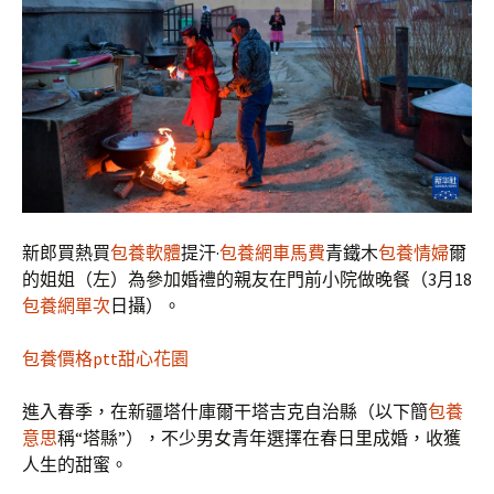
新郎買熱買
包養軟體
提汗·
包養網車馬費
青鐵木
包養情婦
爾
的姐姐（左）為參加婚禮的親友在門前小院做晚餐（3月18
包養網單次
日攝）。
包養價格ptt
甜心花園
進入春季，在新疆塔什庫爾干塔吉克自治縣（以下簡
包養
意思
稱“塔縣”），不少男女青年選擇在春日里成婚，收獲
人生的甜蜜。