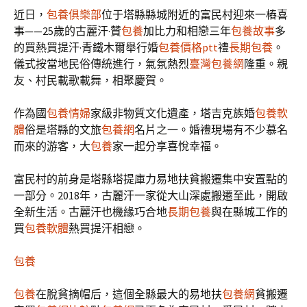
近日，
包養俱樂部
位于塔縣縣城附近的富民村迎來一樁喜
事——25歲的古麗汗·贊
包養
加比力和相戀三年
包養故事
多
的買熱買提汗·青鐵木爾舉行婚
包養價格ptt
禮
長期包養
。
儀式按當地民俗傳統進行，氣氛熱烈
臺灣包養網
隆重。親
友、村民載歌載舞，相聚慶賀。
作為國
包養情婦
家級非物質文化遺產，塔吉克族婚
包養軟
體
俗是塔縣的文旅
包養網
名片之一。婚禮現場有不少慕名
而來的游客，大
包養
家一起分享喜悅幸福。
富民村的前身是塔縣塔提庫力易地扶貧搬遷集中安置點的
一部分。2018年，古麗汗一家從大山深處搬遷至此，開啟
全新生活。古麗汗也機緣巧合地
長期包養
與在縣城工作的
買
包養軟體
熱買提汗相戀。
包養
包養
在脫貧摘帽后，這個全縣最大的易地扶
包養網
貧搬遷