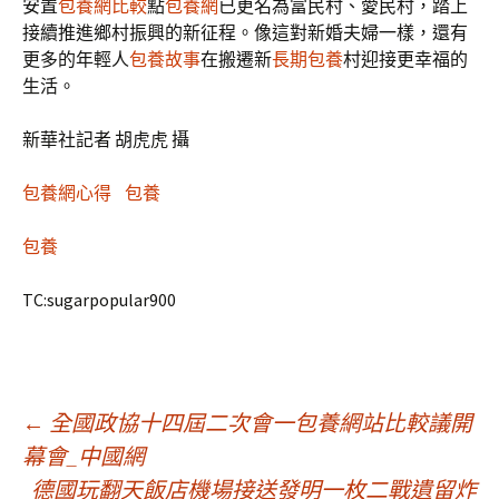
安置
包養網比較
點
包養網
已更名為富民村、愛民村，踏上
接續推進鄉村振興的新征程。像這對新婚夫婦一樣，還有
更多的年輕人
包養故事
在搬遷新
長期包養
村迎接更幸福的
生活。
新華社記者 胡虎虎 攝
包養網心得
包養
包養
TC:sugarpopular900
文
←
全國政協十四屆二次會一包養網站比較議開
幕會_中國網
德國玩翻天飯店機場接送發明一枚二戰遺留炸