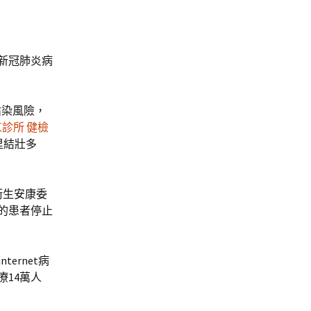
降新冠肺炎病
沾染風險，
診所 健檢
里結壯多
省衛生安康委
狀的患者停止
ternet病
療14萬人