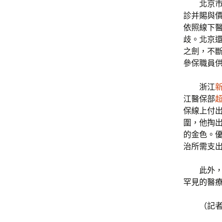
北京市
診并賜與
依照線下
歧。北京
之劍，不
參保職員
浙江
江醫保部
保線上付出
圍，他掏
的金色。優
治所需支出歸
此外，
罕見的醫
（記