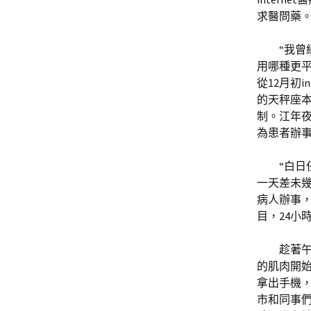
求醫問藥
“我曾
用哪種更平
從12月初i
的天秤座
制。江年
為患者辦
“白
一天差未幾
病人辦事
目，24小
趁著
的肌肉開
拿出手機，
市和同事們