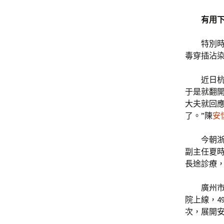
有用下
特別時
毒穿插沾
近日
于是就翻開
大夫就回
了。”陳
安
今朝浙
副主任夏時
長途診療
廣州
院上線，4
次，展開安