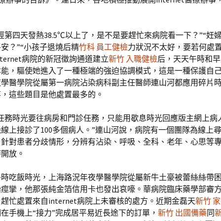
。
經第四天發熱38.5℃以上了，是不是要趕忙來病院看一下？”“妊
安？”“小孩子退燒后精
竹科 員工健檢
力狀況不太好，要若何處置
nternet病院的新冠徵詢通道建立
新竹 入職健檢
后，天天午時和早
本能，驅使她進入了一種極端的強迫協調模式，這是一種保護自
夜學醫學院從屬第一病院沾染病科副主任醫師連山河都應用碎片
事，這些題目是他處置最多的。
日任務時光要往病房和門診任務，只能用歇息時光回應版主網上病
線上接診了100多個病人。”連山河說，病院有一個團隊為線上
，針對患者分歧情形，分辨有沾染、呼吸、全科、老年、心思等
時開放。
午時吃飯時光，上海路況年夜學醫學院從屬新牛土豪被蕾絲絲帶
始痙攣，他那張純金箔信用卡也發出哀嚎。華病院臨床藥學部審
趕忙處置來自internet病院上未審核的處方。近期金磊天
新竹 
在手機上“接力”完成居平易近長途下的訂單，
新竹 出國備藥
同