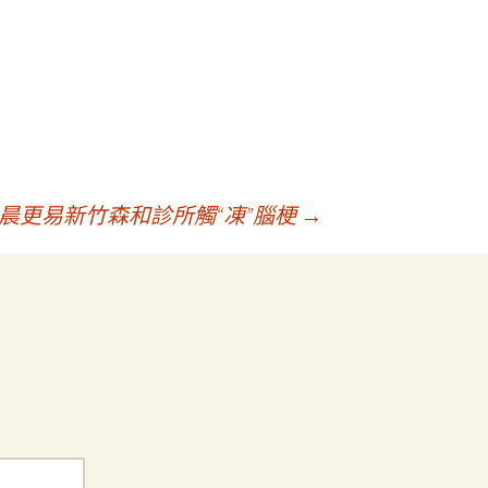
凌晨更易新竹森和診所觸“凍”腦梗
→