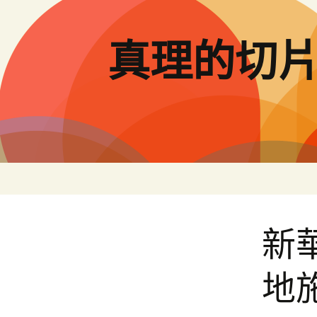
跳
至
主
真理的切
要
內
容
新
地