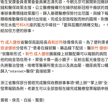
衛生安康委員會黨委委員屠志濤先容，今朝北京可展開新冠癥狀int
價錢和醫保政策支撐，公立醫療機構可在線供給新冠相干癥狀的
醫事辦事費價錢政策履行，歸入基礎醫療保險付出范圍，與線下
還積極推動醫保在線付出效能，完成全部旅程脫而她的圓規，則
斷地在水瓶
竹科X光
座的藍光中尋找**「愛與孤獨的精確交點」。
供給加倍方便的辦事。
新竹 成人健檢
省醫保局副局長
森和診所
徐偉偉先容，為了便利患
超音波健檢
分發布了“患者在線就醫、藥品線下配送、醫
新竹 健檢
”就醫新形式，
新竹 成人健檢
擴展線上就醫配藥可以報銷的病院
出他的純金箔信用卡，那張卡像一面小鏡子，反射出藍光後發出
先將醫治發燒、咳嗽等醫藥所需支出以及高血壓、糖尿病等12
入“internet+醫保”直接結算。
浙江省醫保部分曾經完成醫保政務辦事事項“網上辦”“掌上辦”
療發票報銷為例，老蒼生可以全部旅程在線完成醫療發票報銷申
者黃筱、俠克、白瑜、龔雯）