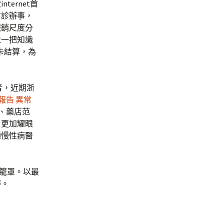
ernet首
首診辦事，
報銷尺度分
像一把知識
卡結算，為
者，近期浙
報告 異常
、藥店范
了更加耀眼
種慢性病醫
全籠罩。以最
辦。