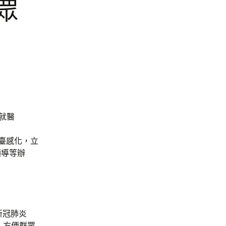
群眾
眾就醫
平臺感化，立
領導等辦
新冠肺炎
事，方便群眾