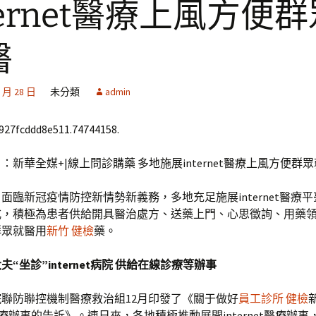
ternet醫療上風方便
醫
1 月 28 日
未分類
admin
6927fcddd8e511.74744158.
：新華全媒+|線上問診購藥 多地施展internet醫療上風方便群
面臨新冠疫情防控新情勢新義務，多地充足施展internet醫療
式，積極為患者供給開具醫治處方、送藥上門、心思徵詢、用藥
群眾就醫用
新竹 健檢
藥。
夫“坐診”internet病院 供給在線診療等辦事
院聯防聯控機制醫療救治組12月印發了《關于做好
員工診所 健檢
et醫療辦事的告訴》。連日來，各地積極推動展開internet醫療辦