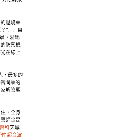
婦的退燒藥
？”……自
晨，浙她
己的防禦機
時光在線上
人，最多的
尋醫問藥的
專家解答題
困住，全身
方藥師金磊
家醫科
天城
新竹 超音波