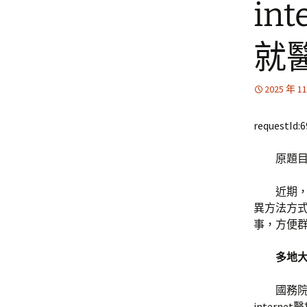
in
就
2025 年 1
requestId:
原題目
近期，
異方法方
事，方便
多地大
國務
intern