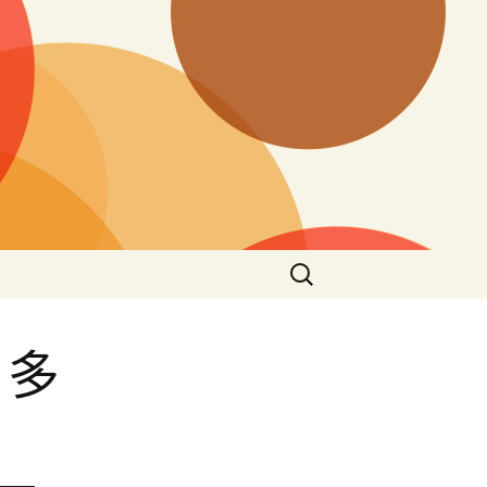
搜
尋
關
鍵
 多
字: