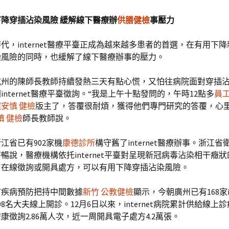
降穿插沾染風險 緩解線下醫療辦
供膳健檢
事壓力
代，internet醫療平臺正成為越來越多患者的首選，在有用下
染風險的同時，也緩解了線下醫療辦事的壓力。
杭州的陳師長教師持續發熱三天有點心慌，又怕往病院面對穿插
internet醫療平臺徵詢。“我是上午十點發問的，午時12點多
員工
應
安慎 健檢
版主了，答覆很耐煩，獲得他們專門研究的答覆，心
慎 健檢
師長教師說。
江省已有902家機
康德診所
構守舊了internet醫療辦事。浙江
暢說，醫療機構依托internet平臺對呈現新冠病毒沾染相干癥
，在線徵詢或開具處方，可以有用下降穿插沾染風險。
市疾病預防把持中間數據
新竹 公教健檢
顯示，今朝廣州已有168家in
98名大夫線上開診。12月6日以來，internet病院累計供給線上診
康徵詢2.86萬人次，近一周開具電子處方4.2萬張。