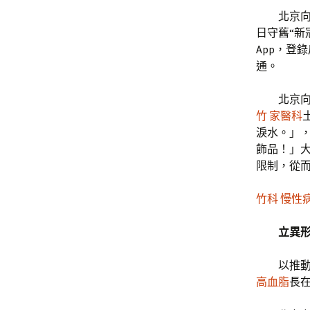
北京
日守舊“新
App，登
通。
北京
竹 家醫科
淚水。」
飾品！」大
限制，從
竹科 慢性
立異形
以推動
高血脂
長在