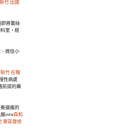
新竹 出國
隨即將蕾絲
切科室，經
眾號、微信小
療
新竹 在職
、慢性病處
適前提的藥
失衡逼瘋的
inte
森和
竹 東區健檢