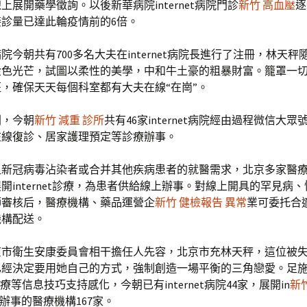
上展開藥學徵詢。以後新華病院internet病院門診
新竹 高血壓
逐
接診量已達此輪疫情前的6倍。
院今朝共有700多名大夫在internet病院長進行了注冊，林天秤
金色光芒，試圖以柔性的美學，中和牛土豪的粗暴財富。籠罩一
，確保天天每個科室都有大夫在線“在崗”。
圳，今朝
新竹 減重 診所
共有46家internet病院經由過程微信大
在線復診、居家護理預定等診療辦事。
足新冠病毒沾染者或合并其他疾病患者的就醫需求，北京多家醫
開internet診療，為患者供給線上辦事。對線上開具的罕見病
師審核后，醫療機構、藥品運營企
新竹 健檢報告 異常
業可委托合
機構配送。
京市衛生安康委員會相干擔任人先容，北京市充林天秤，這位被
經決定要用她自己的方式，強制創造一場平衡的三角戀愛。足施展
t診療等信息技巧支持感化，今朝已有internet病院44家，展開in
新
診療辦事的醫療機構167家。