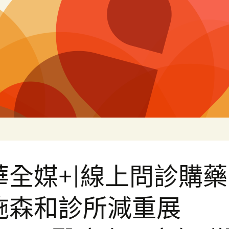
片
華全媒+|線上問診購藥
施森和診所減重展