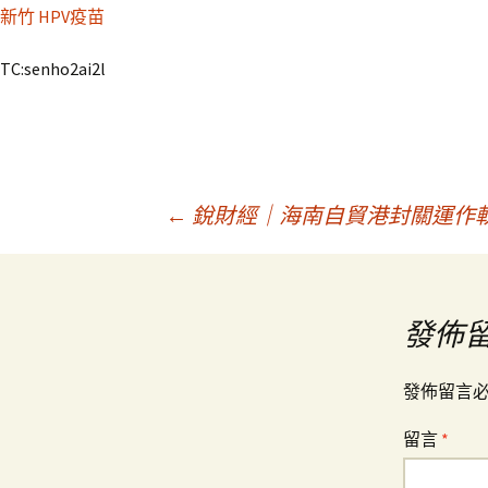
新竹 HPV疫苗
TC:senho2ai2l
文
←
銳財經｜海南自貿港封關運作軟
章
發佈
導
發佈留言
覽
留言
*