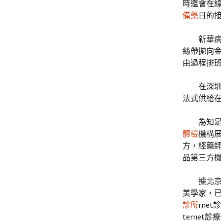
時還會在線
備藥
日的
新華病
絲帶拋向
由過程排班
在深
法式供給
為知
體檢
機構展
方，經藥
品第三方
據北
美學家，已
診所
rne
ternet