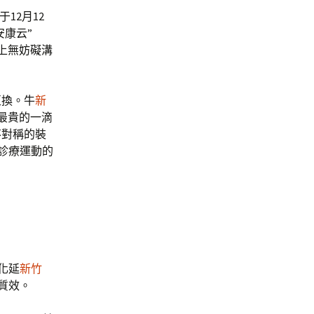
于12月12
安康云”
上無妨礙溝
互換。牛
新
最貴的一滴
不對稱的裝
定診療運動的
化延
新竹
療質效。