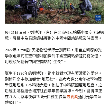
9月21日清晨，劉博洋（左）在北京密云拍攝中國空間站過
境，屏幕中為看遠鏡捕獲到的中國空間站過境及時畫面。
2022年，“90后”天體物理學博士劉博洋，用自立研發的光
學跟蹤法式在空中勝利拍攝到中國空間站清楚特寫記憶，
用鏡頭記載著中國空間站的“生長”。
誕生于1990年的劉博洋，從小就對地理有著濃重的愛好。
劉博洋高中參加黌舍“地理社”，高考考進北京年夜學物理
學院地理系。本科結業后，他往了中科院國度地理臺，之
后經由過程結合培育往西澳年夜學讀博。今朝，劉博洋正
在介入北京年夜學“6-8米口徑生長型
包養網
通用光學看遠
鏡項目”。