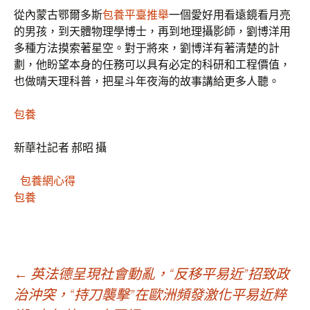
從內蒙古鄂爾多斯
包養平臺推舉
一個愛好用看遠鏡看月亮
的男孩，到天體物理學博士，再到地理攝影師，劉博洋用
多種方法摸索著星空。對于將來，劉博洋有著清楚的計
劃，他盼望本身的任務可以具有必定的科研和工程價值，
也做晴天理科普，把星斗年夜海的故事講給更多人聽。
包養
新華社記者 郝昭 攝
包養網心得
包養
文
←
英法德呈現社會動亂，“反移平易近”招致政
治沖突，“持刀襲擊”在歐洲頻發激化平易近粹