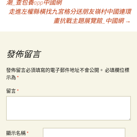
潮_查包養app中國網
章
走進左權縣橫找九宮格分送朋友嶺村中國連環
畫抗戰主題展覽館_中國網
→
導
覽
發佈留言
發佈留言必須填寫的電子郵件地址不會公開。
必填欄位標
示為
*
留言
*
顯示名稱
*