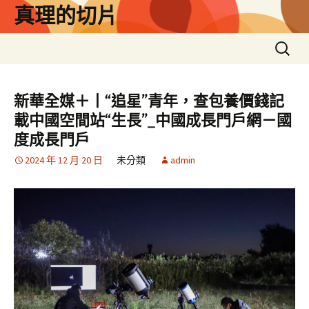
跳
真理的切片
至
主
搜
要
尋
內
關
容
鍵
新華全媒＋丨“追星”青年，查包養價錢記
字:
載中國空間站“生長”_中國成長門戶網－國
度成長門戶
2024 年 12 月 20 日
未分類
admin