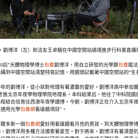
晚，劉博洋（左）和洽友王卓驍在中國空間站過境進步行科普直播
“90后”天體物理學博士
包養
劉博洋，用自立研發的光學跟
包養
蹤法
拍攝到中國空間站清楚特寫記憶，用鏡頭記載著中國空間站的“生
90年的劉博洋，從小就對地理有著濃重的愛好。劉博洋高中參加黌
考考進北京年夜學物理學院地理系。本科結業后，他往了中科院國
程結合培育往西澳年夜學讀博。今朝，劉博洋正在介入北京年夜學
型通用光學
包養網
看遠鏡項目”。
鄂爾多斯一個
包養網
愛好用看遠鏡看月亮的男孩，到天體物理學
師，劉博洋用多種方法摸索著星空。對于將來，劉博洋有著清楚