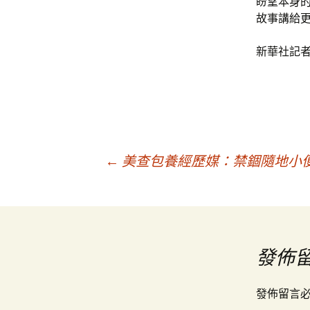
盼望本身
故事講給
新華社記者
文
←
美查包養經歷媒：禁錮隨地小
章
導
發佈
覽
發佈留言