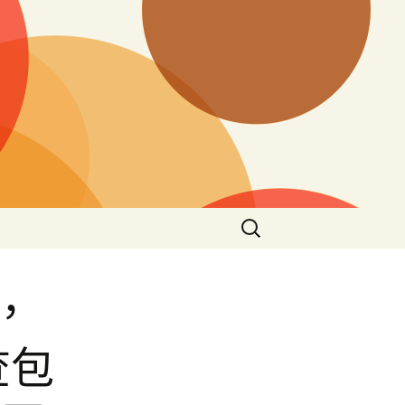
搜
尋
關
鍵
，
字:
查包