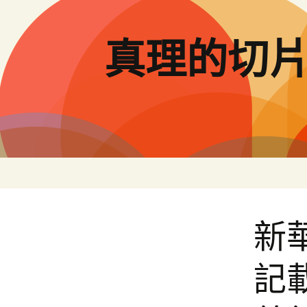
跳
至
主
真理的切
要
內
容
新
記