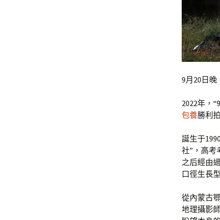
9月20日
2022年，
包養
勝利
誕生于19
社”，高
之后經由過
口徑生長
從內蒙古
地理攝影