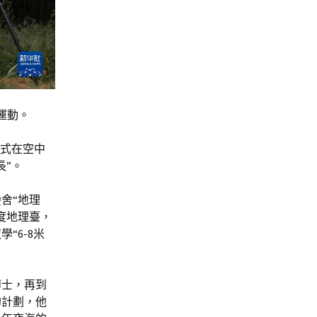
運動。
式在空中
長”。
舍“地理
度地理臺，
“6-8米
博士，再到
的計劃，他