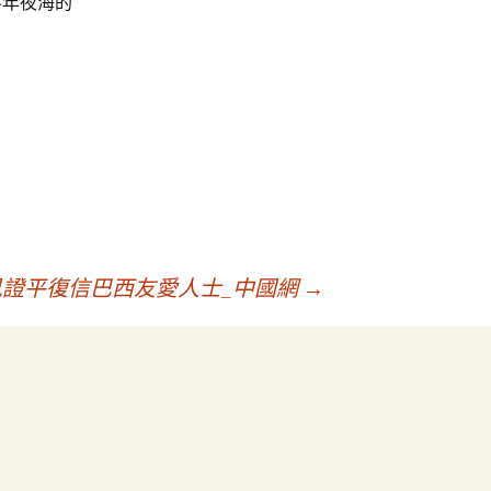
斗年夜海的
證平復信巴西友愛人士_中國網
→