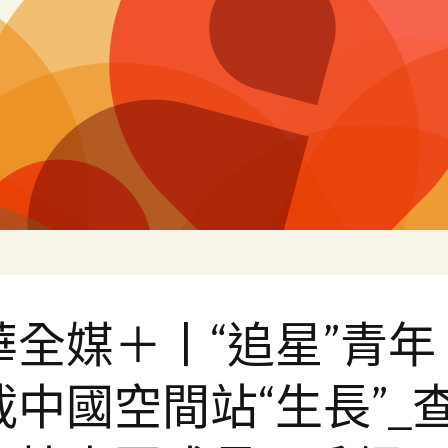
片
華全媒＋丨“追星”青年
載中國空間站“生長”_