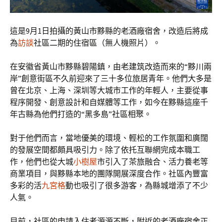
這是9月1日拍攝的黃山市黟縣的老酒廠宿舍，改造后將成
為
訪談
社區二期的住宿區（無人機照片）。
在安徽省黃山市黟縣碧陽鎮，由老建筑改造而來的“黟川兩
岸”創意街區不久前迎來了三十多位旅居青年。他們大多是
曾在北京、上海、深圳等大城市工作的年輕人，主要從事
程序開發、創意設計和自媒體等工作，如今在黟縣這座千
年古縣為他們打造的“黑多島”社區相聚。
對于他們而言，當地優美的環境、輕松的工作氛圍和廣闊
的發展空間都頗具吸引力。除了依托互聯網完成本職工
作，他們也從大城
小樹屋
市引入了茶旅融合、活力養老等
商業項目，與黟縣本地的團隊開展深度合作。社區內豐富
多彩的活
九宮格
動也吸引了很多游客，為縣城增添了不少
人氣。
目前，社區的申請入住者源源不斷，附近的老酒廠宿舍正