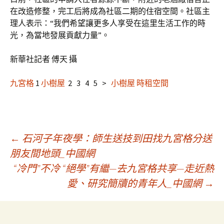
在改造修整，完工后將成為社區二期的住宿空間。社區主
理人表示：“我們希望讓更多人享受在這里生活工作的時
光，為當地發展貢獻力量”。
新華社記者 傅天 攝
九宮格
1
小樹屋
2 3 4 5 >
小樹屋
時租空間
文
←
石河子年夜學：師生送技到田找九宮格分送
朋友間地頭_中國網
“冷門”不冷 “絕學”有繼—去九宮格共享—走近熱
章
愛、研究簡牘的青年人_中國網
→
導