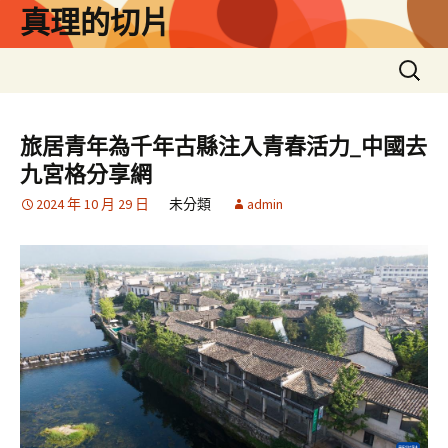
跳
真理的切片
至
主
搜
要
尋
內
關
容
鍵
旅居青年為千年古縣注入青春活力_中國去
字:
九宮格分享網
2024 年 10 月 29 日
未分類
admin