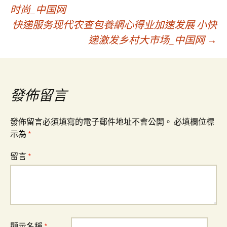
文
时尚_中国网
快递服务现代农查包養網心得业加速发展 小快
章
递激发乡村大市场_中国网
→
導
覽
發佈留言
發佈留言必須填寫的電子郵件地址不會公開。
必填欄位標
示為
*
留言
*
顯示名稱
*