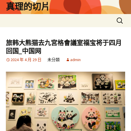
跳
真理的切片
至
主
搜
要
尋
內
關
容
鍵
旅韩大熊猫去九宮格會議室福宝将于四月
字:
回国_中国网
2024 年 4 月 29 日
未分類
admin