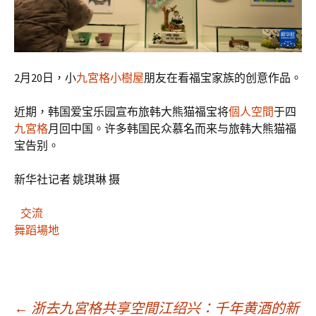
2月20日，小
九宮格
小樹屋
朋友在看福宝家族的创意作品。
近期，韩国爱宝乐园宣布旅韩大熊猫福宝将
個人空間
于四
九宮格
月回中国。许多韩国民众慕名而来与旅韩大熊猫福
宝告别。
新华社记者 姚琪琳 摄
交流
舞蹈場地
←
浙去九宮格共享空間江绍兴：千年黄酒的新