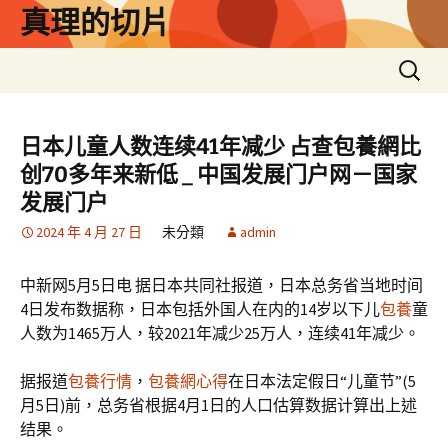
跳
真理的切片
至
主
搜
要
尋
內
關
容
鍵
日本儿童人数连续41年减少 占查包養網比
字:
创70多年来新低 _ 中国发展门户网－国家
发展门户
2024 年 4 月 27 日
未分類
admin
中新网5月5日电 据日本共同社报道，日本总务省当地时间
4日发布数据称，日本包括外国人在内的14岁以下儿
包養
童
人数为1465万人，较2021年减少25万人，连续41年减少。
据报道
包養行情
，
包養網心得
在日本法定假日“儿童节”(5
月5日)前，总务省根据4月1日的人口估算数据计算出上述
结果。