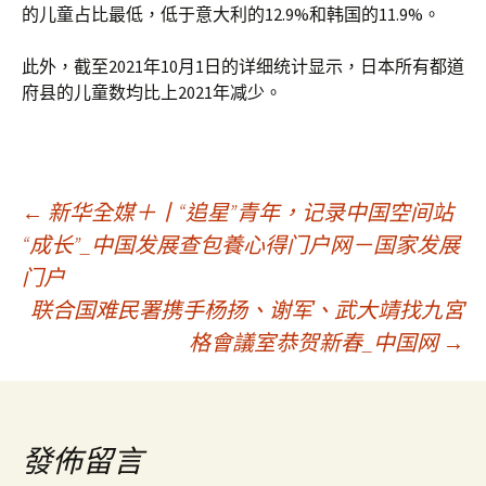
的儿童占比最低，低于意大利的12.9%和韩国的11.9%。
此外，截至2021年10月1日的详细统计显示，日本所有都道
府县的儿童数均比上2021年减少。
文
←
新华全媒＋丨“追星”青年，记录中国空间站
“成长”_中国发展查包養心得门户网－国家发展
门户
章
联合国难民署携手杨扬、谢军、武大靖找九宮
格會議室恭贺新春_中国网
→
導
覽
發佈留言