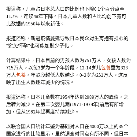
报道称，儿童占日本总人口的比例也下降0.1个百分点至
11.7%，连续48年下降。日本儿童人数和占比均创下有可
比数据的1950年以来新低。
报道还称，新冠疫情蔓延导致日本民众对生育抱有担心的
“避免怀孕”也可能加剧少子化。
计算结果中，日本目前的男孩人数为751万人，女孩人数为
715万人。以每3岁为一个年龄段，12-14岁儿
包養
童为323
万人
包養
，年龄段越低人数越少，0-2岁为251万人。这反
映了出生人数逐年减少的情况。
报道还称，日本儿童数在1954年达到2989万人的峰值，之
后转为减少。在第二次婴儿潮(1971-1974年)前后有所增
加，但从1982年起再度持续减少。
以联合国人口统计年鉴为基础对人口在4000万以上的35个
国家进行的比较显示，虽然调查时间点有所不同，但日本