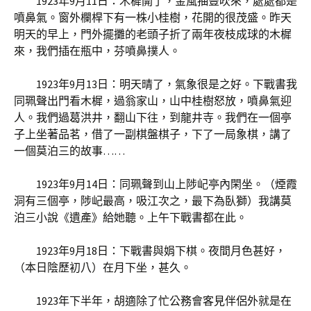
1923年9月11日：木樨開了，金風抽豐吹來，處處都是
噴鼻氣。窗外欄桿下有一株小桂樹，花開的很茂盛。昨天
明天的早上，門外擺攤的老頭子折了兩年夜枝成球的木樨
來，我們插在瓶中，芬噴鼻撲人。
1923年9月13日：明天晴了，氣象很是之好。下戰書我
同珮聲出門看木樨，過翁家山，山中桂樹怒放，噴鼻氣迎
人。我們過葛洪井，翻山下往，到龍井寺。我們在一個亭
子上坐著品茗，借了一副棋盤棋子，下了一局象棋，講了
一個莫泊三的故事……
1923年9月14日：同珮聲到山上陟屺亭內閑坐。（煙霞
洞有三個亭，陟屺最高，吸江次之，最下為臥獅）我講莫
泊三小說《遺產》給她聽。上午下戰書都在此。
1923年9月18日：下戰書與娟下棋。夜間月色甚好，
（本日陰歷初八）在月下坐，甚久。
1923年下半年，胡適除了忙公務會客見伴侶外就是在