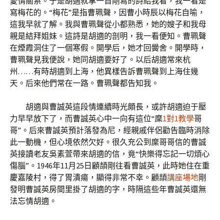
愛情關系。于是胡適就拿一首剛寫的詩給我看，我一看是
寫梅花的。“梅花”是指曹珮聲，因曹小時辰以梅花自喻，
這我早就了解。我與曹珮聲從小都熟悉，她的嫂子和我母
親是結拜姐妹。這詩是胡適的剖明，我一看便知。曹珮聲
在煙霞洞住了一個寒假。開學后，她才回黌舍。開學時，
曹珮聲見我便說，她同胡適要好了。以后胡適常來杭
州……有時胡適到上海，他異樣告訴曹珮聲到上海住幾
天。后來他們常在一路。曹珮聲都告知我。
胡適與曹誠英這段情連續時光頗長，或許胡適迫于壓
力早早放下了，而曹誠英心中一向有這位“穈
1對1教學
哥
哥”。后來曹誠英預計落發為尼，經親戚伴侶勸告臨時消除
此一動機，但心境依然欠好。很久充公到穈哥哥信的曹誠
英接讀老友吳素萱帶來胡適的信，竟“快樂得忘記一切煩心
傷腦”。1946年11月25日顧頡剛往看曹誠英，此時她住在重
慶嘉陵村，得了胃潰瘍，顯得非常不幸。顧頡
講座場地
剛
發明曹誠英房間里掛了胡適的字，時隔這些年曹誠英還無
法忘情胡適。