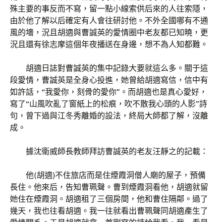
殊主要的事反而不寫，留一點小線索供后來的人往索隱，
由於他了解以后確定有人會往研討他。不外全國哪有不通
風的墻，況且胡適與曹誠英的愛情圈中老友都已知曉，更
況且還有徐志摩這個年夜播送在身邊，想不為人知都難。
胡適日誌對曹誠英的集中記錄大要就這么多。關于這
段愛情，曹誠英是全身心投進，她曾給胡適寫信，信中有
如許話，“我愛你，刻骨的愛你”。而胡適也是真心愛好，
寫了“山風吹亂了窗紙上的松痕，吹不散我心頭的人影”詩
句，曾下過與江冬秀離婚的設法，終局大師都了解，沒離
成。
據沈衛威師長教師拜訪曹誠英的老友汪靜之的記載：
他(胡適)不住旅店而是住煙霞洞僧人廟的屋子，預備
長住。他來后，告知曹珮聲。曹到煙霞洞看他，胡適就留
她住在煙霞洞。胡適租了三個房間，他和曹住隔鄰。過了
幾天，我也往看胡適。我一往就看出曹珮聲同胡適產生了