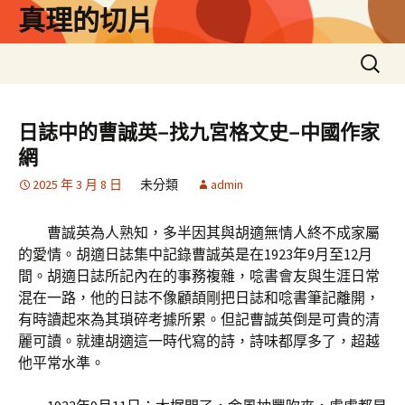
跳
真理的切片
至
主
搜
要
尋
內
關
容
鍵
日誌中的曹誠英–找九宮格文史–中國作家
字:
網
2025 年 3 月 8 日
未分類
admin
曹誠英為人熟知，多半因其與胡適無情人終不成家屬
的愛情。胡適日誌集中記錄曹誠英是在1923年9月至12月
間。胡適日誌所記內在的事務複雜，唸書會友與生涯日常
混在一路，他的日誌不像顧頡剛把日誌和唸書筆記離開，
有時讀起來為其瑣碎考據所累。但記曹誠英倒是可貴的清
麗可讀。就連胡適這一時代寫的詩，詩味都厚多了，超越
他平常水準。