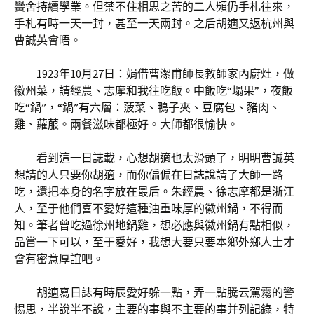
黌舍持續學業。但禁不住相思之苦的二人頻仍手札往來，
手札有時一天一封，甚至一天兩封。之后胡適又返杭州與
曹誠英會晤。
1923年10月27日：娟借曹潔甫師長教師家內廚灶，做
徽州菜，請經農、志摩和我往吃飯。中飯吃“塌果”，夜飯
吃“鍋”，“鍋”有六層：菠菜、鴨子夾、豆腐包、豬肉、
雞、蘿菔。兩餐滋味都極好。大師都很愉快。
看到這一日誌載，心想胡適也太滑頭了，明明曹誠英
想請的人只要你胡適，而你偏偏在日誌說請了大師一路
吃，還把本身的名字放在最后。朱經農、徐志摩都是浙江
人，至于他們喜不愛好這種油重味厚的徽州鍋，不得而
知。筆者曾吃過徐州地鍋雞，想必應與徽州鍋有點相似，
品嘗一下可以，至于愛好，我想大要只要本鄉外鄉人士才
會有密意厚誼吧。
胡適寫日誌有時辰愛好躲一點，弄一點騰云駕霧的警
惕思，半說半不說，主要的事與不主要的事并列記錄，特