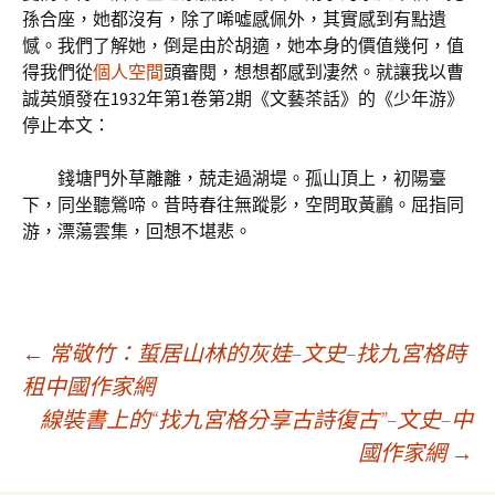
孫合座，她都沒有，除了唏噓感佩外，其實感到有點遺
憾。我們了解她，倒是由於胡適，她本身的價值幾何，值
得我們從
個人空間
頭審閱，想想都感到凄然。就讓我以曹
誠英頒發在1932年第1卷第2期《文藝茶話》的《少年游》
停止本文：
錢塘門外草離離，兢走過湖堤。孤山頂上，初陽臺
下，同坐聽鶯啼。昔時春往無蹤影，空問取黃鸝。屈指同
游，漂蕩雲集，回想不堪悲。
文
←
常敬竹：蜇居山林的灰娃–文史–找九宮格時
租中國作家網
線裝書上的“找九宮格分享古詩復古”–文史–中
章
國作家網
→