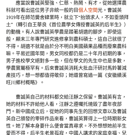
應當說曹誠英堅強、仁慈、熱鬧、有才，從她選擇農
科就可看出這位男子非統一般的目
個人空間
光。曹誠英
1919年在師范黌舍肄業時，就立下“抬頭求人，不如垂頭拜
土”（轉引自王華良《首位農學女傳授曹誠英的后半生》）
的動機。有人說曹誠英學農是踏著胡適的腳步，即使這
般，顛末三年專門研究進修拿到農科碩士，這自己就很了
不得。胡適不就是由於分不明白美國蘋果品種而廢棄農科
嘛。平易近國年間，男女同校都仍是二十年月初期的事，
男子進校學文絕對多一些，但在學文的先生中也是多數，
學農實屬極罕有。后來曹誠英消耗大批血汗研討馬鈴薯減
產技巧，想一想都值得敬仰；她還曾寫過一篇《安徽績溪
旺川鄉村概略》。
曹誠英自己的材料都交給汪靜之保留。曹誠英有言，
她的材料不許給他人看，汪靜之遵囑托燒毀了盡年夜部
門。新中國成立后，從她的同事先生的回想文章以及曹誠
英自己頒發的零碎作品來看，曹誠英算得上一位時期新女
性。她了解本身要什么便會當真尋求。不外想想她前半生
愛而不得，后半生老景孤寂，中國人講求的家庭幸福、兒