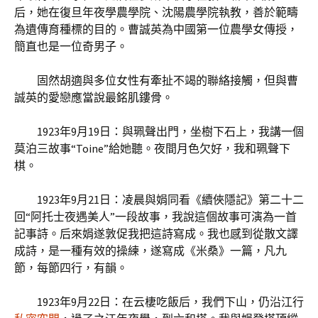
后，她在復旦年夜學農學院、沈陽農學院執教，善於範疇
為遺傳育種標的目的。曹誠英為中國第一位農學女傳授，
簡直也是一位奇男子。
固然胡適與多位女性有牽扯不竭的聯絡接觸，但與曹
誠英的愛戀應當說最銘肌鏤骨。
1923年9月19日：與珮聲出門，坐樹下石上，我講一個
莫泊三故事“Toine”給她聽。夜間月色欠好，我和珮聲下
棋。
1923年9月21日：凌晨與娟同看《續俠隱記》第二十二
回“阿托士夜遇美人”一段故事，我說這個故事可演為一首
記事詩。后來娟遂敦促我把這詩寫成。我也感到從散文譯
成詩，是一種有效的操練，遂寫成《米桑》一篇，凡九
節，每節四行，有韻。
1923年9月22日：在云棲吃飯后，我們下山，仍沿江行