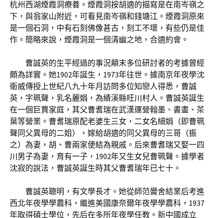
杭州西湖煙霞洞療養。煙霞洞按胡適的描寫是在南岑嶺之
下，與翁家山附近，可看見南岑嶺和錢塘江。煙霞洞原來
是一個石洞，中有石刻佛像甚古，刻工不壞，有些仍是佳
作。簡略來說，煙霞洞是一個清幽之地，合適約會。
曹誠英的生平經過的事況顛末多位研討者的考據曾經
頗為詳實。她1902年誕生，1973年往世。據南京年夜學沈
衛威傳授上世紀八九十年月訪問多位知戀人得悉，曹誠
英，字珮聲，乳名麗娟，為績溪縣旺川村人。曹誠英誕生
在一個巨賈家庭，其父曹耆瑞在武漢運營翰墨、書畫、茶
葉等營業。曹耆瑞原配老婆生三女，二女名細娟（即曹珮
聲同父異母的二姐），嫁給胡適的同父異母的三哥（振
之）為妻，胡、曹兩家便結為親戚。后來曹耆瑞又娶一四
川男子為妻，育有一子，1902年又生女兒曹珮聲。據學者
沈寂的說法，曹誠英誕生時其父曹耆瑞年已七十。
曹誠英聰明，有文學長才。她從師范黌舍結業后考進
西北年夜學學農科，繼進美國康奈爾年夜學學農科，1937
年取得碩士學位，先后在多所年夜學任教。新中國成立