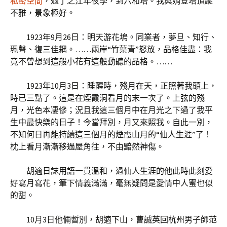
私密空間
，過了之江年夜學，到六和塔。我與娟登塔頂縱
不雅，景象極好。
1923年9月26日：明天游花塢。同業者，夢旦、知行、
珮聲、復三佳耦。……兩岸“竹葉青”怒放，品格佳盡：我
竟不曾想到這般小花有這般動聽的品格。……
1923年10月3日：睡醒時，殘月在天，正照著我頭上，
時已三點了。這是在煙霞洞看月的末一次了。上弦的殘
月，光色本凄慘；況且我這三個月中在月光之下過了我平
生中最快樂的日子！今當拜別，月又來照我。自此一別，
不知何日再能持續這三個月的煙霞山月的“仙人生涯”了！
枕上看月漸漸移過屋角往，不由黯然神傷。
胡適日誌用語一貫溫和，過仙人生涯的他此時此刻愛
好寫月寫花，筆下情義滿滿，毫無疑問是愛情中人蜜也似
的甜。
10月3日他倆暫別，胡適下山，曹誠英回杭州男子師范