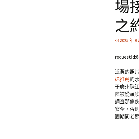
場
之
2025 年 9
requestId:
泛黃的照
送推薦
的
于廣州珠
際被從頭
調查那傢伙
安全，否則
園期間老