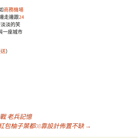
如
商務機場
邊走邊跟
24
著淡淡的笑
與一座城市
接送
）
戰 老兵記憶
紅包柚子葉都08靠設計佈置不缺
→