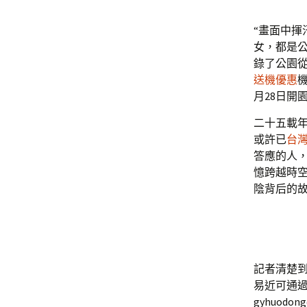
“畫面中揮
女，都是
錄了公園
送機優惠
月28日開
二十五載
或許已
台
答應的人
憶跨越時
陰背后的
記者清楚
易近可通過
gyhuodon