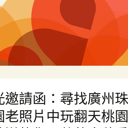
片
光邀請函：尋找廣州
園老照片中玩翻天桃