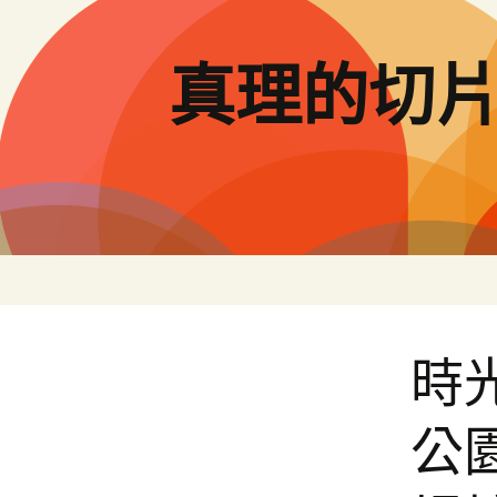
跳
至
主
真理的切
要
內
容
時
公