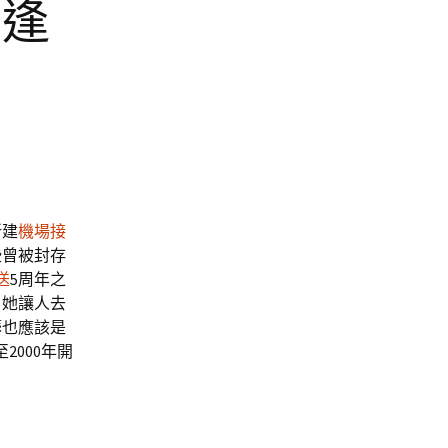
重逢
新建
機場接
些曾被封存
送
5周年之
，她讓人去
籌也應該是
000年開