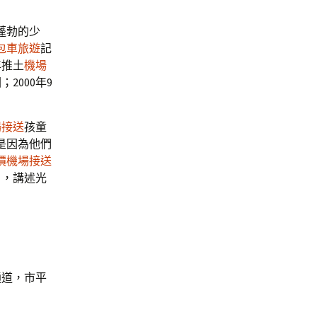
蓬勃的少
包車旅遊
記
年推土
機場
2000年9
場接送
孩童
是因為他們
價機場接送
片，講述光
通道，市平