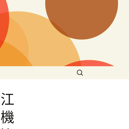
搜
尋
關
鍵
珠江
字:
園機