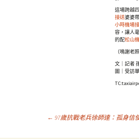
這場跨越
接送
婆婆
小時機場
容，讓人
的配
松山
（鳴謝老
文｜記者 
圖｜受訪
TC:taxiair
文
←
97歲抗戰老兵徐師達：孤身信使智