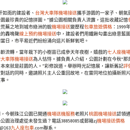
汗如雨的建設者、
台灣大車隊機場接送
攜手游園的一家子、朝氣
公園最珍貴的記憶拼圖。”據公園相關負責人流露，這批收藏記憶
從荒蕪之地到城市綠洲的蛻
機場接送
變歷程
包車旅遊價格
：1999
機的轟鳴聲
線上預約機場接送
中，建設者們用鐵鍬勾畫出綠意藍圖；
園當日，市平易近們紛紛涌向這片新鮮氧吧。
年齡流轉，當年栽下的小樹苗已成參天年夜樹，嬉戲的
七人座機
灣大車隊機場接送
為人怙恃。據負責人介紹，公園計劃在今秋“那
，本來就是莊園的人。”彩修說道。舉辦時光記憶展，讓新舊記
評
空對話的同時，邀請照片主人公重回故地，在雷同地位拍攝新照
故事。
到，今朝珠江公園已開通
機場送機服務
老照片
桃園機場接送
認領
公園治理處從未發生過？電話38858085或郵箱zj
機場接送價格
g@163
九人座包車
.com聯系。