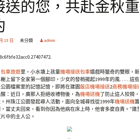
接送的您，共赴金秋
約
 月 15 日
未分類
admin
68c6fbfe32acc0.27407472.
片
包車旅遊
里，小水塘上孩童
機場接送包車
嬉戲時獵奇的雙眼，
水榭上留下全家第一個腳印，少女的發梢揚起1999年的風……這
江公園檔案室的記憶記憶，即將在建園
飯店機場接送
2
商務機場接
喚醒：近日，廣那人拒絕收禮物後，為
機場送機
了防止這人狡猾
。州珠江公園發起尋人活動，面向全城尋找從1999年
機場送機
，當丈夫回來，看到你因為他病在床上時，他會多麼自責。”建至2
照片中的主人公。