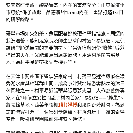
索天然研學旅，線路豐盛、內在的事務充分；山東省濱州
市繚繞“孫子故鄉 品德濱州”brand內在，重點打造1-3日
的研學線路。
研學市場如火如荼，急需配套好軟硬件舉措措施。周遭的
狀況溫馨、能知足家長及師生需求的村落平易近宿，是保
證研學順遂展開的需要前提。平易近宿與研學“聯袂”后碰
撞出的火花，又能激蕩出連鎖反映，用活村落閑置宅基
地，為村平易近帶來失業機遇等。
在天津市薊州區下營鎮張家峪村，村落平易近宿鑲嵌在環
秀湖水庫與綿延群山間，成為京津冀地域游客熱衷的沐日
休閑地之一。村平易近張華與張思夢夫妻二人作為養蜂專
家，在3年前立異性開設了村內首家平易近宿——“蜂巢”。
將養蜂基地、蔬菜年夜棚
1對1講授
和果園奇妙融會，為到
訪的游客打造了一個集研學體驗、村落游玩于一體的奇特
空間，吸引研學團隊前來摸索、進修。