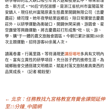
研學導師的宏大缺口吸引年青人返鄉投身此中，帶來新理
念、新方式。“90后”的倪淑娜，是浙江省杭州市富陽區常
安鎮人，現任杭州富陽原素生態農業開闢無限公司（吉慶
農莊）總司理。她年夜學結業返鄉后，除日常運營吉慶農
莊外，以研學運動為衝破口，開闢休閑采摘、游園會、星
空露營等興趣運動，將吉慶農莊打形成集“吃、玩、游、
學、購”于一體的農文旅融會園區。今朝已累計展開160余
次主題運動，招待游客60余萬人次。
讀萬卷書，行萬里路。等待涌現更
講授場地
多具有文明內
在、富有立異性的研學項目，充分孩子們的進修生涯，為
城鄉融會交通搭建文明橋梁，賦能村落文旅財產高東西的
品質成長。（記者 楊鈺瑩）
文
←
北京：任務教找九宮格教室育黌舍課間延伸
至15分鐘_中國網