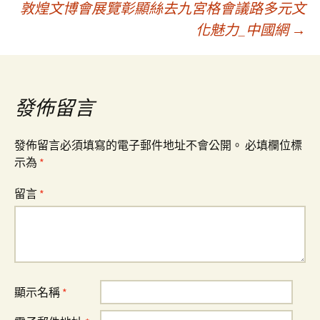
敦煌文博會展覽彰顯絲去九宮格會議路多元文
章
化魅力_中國網
→
導
覽
發佈留言
發佈留言必須填寫的電子郵件地址不會公開。
必填欄位標
示為
*
留言
*
顯示名稱
*