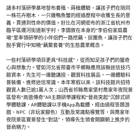
諸多村落研學基地發布養殖、蒔植體驗，讓孩子們在陪同
一株花卉樹木、一只雞鴨魚蟹的經過歷程中收獲生長的意
義，貫通到性命的價值。好比在河網密布的浙江省杭州市
臨平區運河街道新宇村，李國敘在本身的“李伯伯家庭農
場”里率領研學的小伴侶們一路挖藕、捉團魚，讓孩子們在
脫手實行中知曉“藕鱉套養”的生態農業概念。
一些村落研學項目更具“科技感”，從而知足孩子們的獵奇
心與想象力。譬如河北省邢臺市平鄉縣應用該縣迷信技巧
館資本，先生可一邊聽講授、觀賞科技展品，一邊體驗科
普裝備、進修迷信常識。本年寒假以來，該科技館共招待
觀賞人數已逾1萬人次；山西省祁縣喬家堡村喬家年夜院景
區發布“商道傳奇”AR主題研學課程和“晉商突起”沉醉式研
學體驗課，AR體驗課以手機App為載體，經由過程答題游
戲、NPC（非玩家腳色）互動及常識點導覽等，與喬家年
夜院景區實景發生“對話”，領導先生領會開闢朝上進步的
晉商精力。