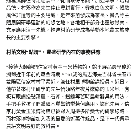
過程沉醉在特定場景中，從而取得常識，加強本事，培育
品德。村落作為先生停止農耕實行、尋根白色文明、體驗
風俗非遺等的主要場域，近年來愈發成為家長、黌舍等主
體展開研學運動的幻想之地。各地相干部分也靈敏覺察、
充足應用這一先機，推進村落研學成為帶動本地農文旅成
長的主要引擎。
村落文明“點睛”，豐盛研學內在的事務供應
“接待大師離開信家村黃金玉米博物館，館里展品最早能追
溯到近千年前的遼金時期。”61歲的馬志海是吉林省長春市
雙陽區信家村村平易近，兼任村里博物館講授員。近日，
他帶著來村里研學的先生們領略年夜片嫩綠的玉米地，有
板有眼講授點葫蘆、石斧、鐵鐮等舊時農耕器具的用法，
手把手教孩子們體驗木質彎鉤犁若何應用。據他先容，信
家村黃金玉米博物館已被歸入周邊多所黌舍的研學線路，
而村落博物館加入我的最愛的近萬件躲品，是下一代傳承
農耕文明最好的教科書。