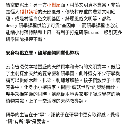
給空間泥土；另一方
小樹屋
面，村落文明資本豐富，非論
是惱人
1對1講授
的天然風景、傳統村厚重的農耕文明底
蘊，或是村落白色文明基因、綺麗風俗文明等，都為
design研學課程供給了可貴“基因庫”，而研學課程也必定
能縮小村落特點和上風，有利于打造研學brand，吸引更多
研學團隊接連不斷。
安身特點立異，破解產物同質化弊病
云南省憑仗本地豐盛的天然資本和奇特的文明資本，鼓起
了主刺探索天然的夏令營和研學團，此外還有不少研學機
構可以供給木雕、扎染、刺繡等體驗。孩子們散步于土壤
芳香中，化身小小探險家，揭開“蘑菇世界”的奧秘面紗，
親手采擷菌類的同時，還能從本地專家那里吸取豐盛的動
植物常識，上了一堂活潑的天然教導課。
研學的主旨在于“學”。讓孩子在研學中更有取得感，覺得
“研”有所“學”是要害。