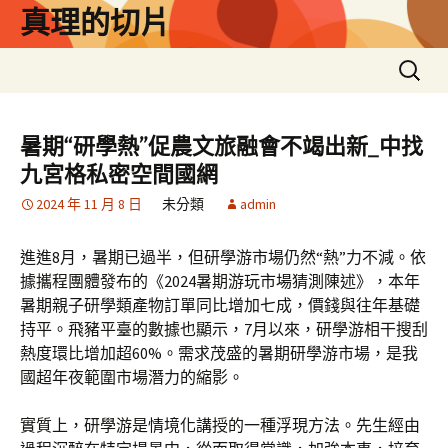
跳
真理的切片
至
主
搜
要
尋
內
關
容
鍵
暑期“研學熱”促農文旅融會不竭出新_中找
字:
九宮格私密空間國網
2024 年 11 月 8 日
未分類
admin
進進8月，暑期已過半，但研學游市場仍然“熱”力不減。依
據攜程團體發布的《2024暑期游玩市場猜測陳述》，本年
暑期親子研學類產物訂單同比增加七成，價錢與往年基礎
持平。飛豬平臺的數據也顯示，7月以來，研學游相干搜刮
熱度環比增加超60%。需求茂盛的暑期研學游市場，是我
國超年夜範圍市場潛力的縮影。
實質上，研學游是情境化講授的一種浮現方法。先生經由