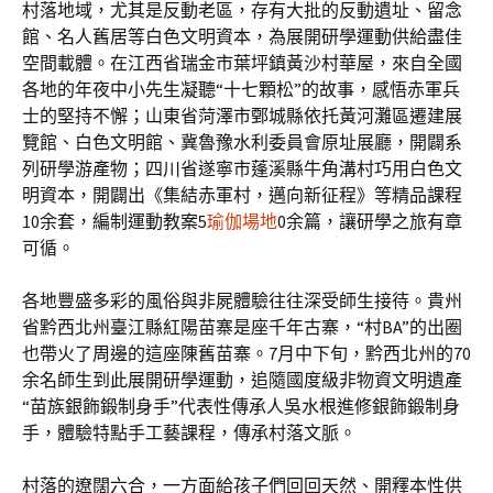
村落地域，尤其是反動老區，存有大批的反動遺址、留念
館、名人舊居等白色文明資本，為展開研學運動供給盡佳
空間載體。在江西省瑞金市葉坪鎮黃沙村華屋，來自全國
各地的年夜中小先生凝聽“十七顆松”的故事，感悟赤軍兵
士的堅持不懈；山東省菏澤市鄄城縣依托黃河灘區遷建展
覽館、白色文明館、冀魯豫水利委員會原址展廳，開闢系
列研學游產物；四川省遂寧市蓬溪縣牛角溝村巧用白色文
明資本，開闢出《集結赤軍村，邁向新征程》等精品課程
10余套，編制運動教案5
瑜伽場地
0余篇，讓研學之旅有章
可循。
各地豐盛多彩的風俗與非屍體驗往往深受師生接待。貴州
省黔西北州臺江縣紅陽苗寨是座千年古寨，“村BA”的出圈
也帶火了周邊的這座陳舊苗寨。7月中下旬，黔西北州的70
余名師生到此展開研學運動，追隨國度級非物資文明遺產
“苗族銀飾鍛制身手”代表性傳承人吳水根進修銀飾鍛制身
手，體驗特點手工藝課程，傳承村落文脈。
村落的遼闊六合，一方面給孩子們回回天然、開釋本性供