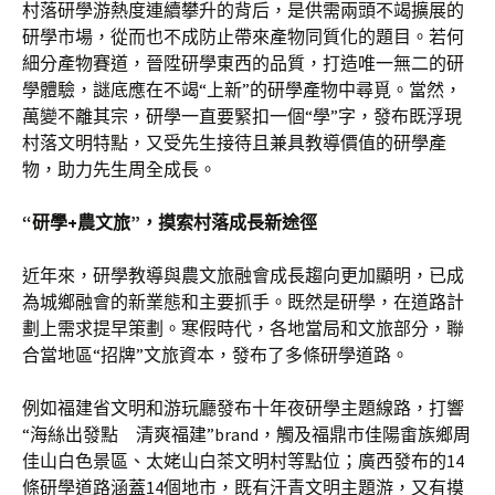
村落研學游熱度連續攀升的背后，是供需兩頭不竭擴展的
研學市場，從而也不成防止帶來產物同質化的題目。若何
細分產物賽道，晉陞研學東西的品質，打造唯一無二的研
學體驗，謎底應在不竭“上新”的研學產物中尋覓。當然，
萬變不離其宗，研學一直要緊扣一個“學”字，發布既浮現
村落文明特點，又受先生接待且兼具教導價值的研學產
物，助力先生周全成長。
“研學+農文旅”，摸索村落成長新途徑
近年來，研學教導與農文旅融會成長趨向更加顯明，已成
為城鄉融會的新業態和主要抓手。既然是研學，在道路計
劃上需求提早策劃。寒假時代，各地當局和文旅部分，聯
合當地區“招牌”文旅資本，發布了多條研學道路。
例如福建省文明和游玩廳發布十年夜研學主題線路，打響
“海絲出發點 清爽福建”brand，觸及福鼎市佳陽畬族鄉周
佳山白色景區、太姥山白茶文明村等點位；廣西發布的14
條研學道路涵蓋14個地市，既有汗青文明主題游，又有摸