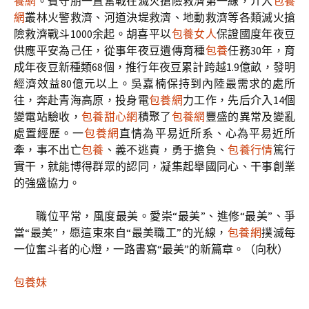
養網
。賓守朋一直奮戰在滅火搶險救濟第一線，介入
包養
網
叢林火警救濟、河道決堤救濟、地動救濟等各類滅火搶
險救濟戰斗1000余起。胡喜平以
包養女人
保證國度年夜豆
供應平安為己任，從事年夜豆遺傳育種
包養
任務30年，育
成年夜豆新種類68個，推行年夜豆累計跨越1.9億畝，發明
經濟效益80億元以上。吳嘉楠保持到內陸最需求的處所
往，奔赴青海高原，投身電
包養網
力工作，先后介入14個
變電站驗收，
包養甜心網
積聚了
包養網
豐盛的異常及變亂
處置經歷。一
包養網
直情為平易近所系、心為平易近所
牽，事不出亡
包養
、義不逃責，勇于擔負、
包養行情
篤行
實干，就能博得群眾的認同，凝集起舉國同心、干事創業
的強盛協力。
職位平常，風度最美。愛崇“最美”、進修“最美”、爭
當“最美”，愿這束來自“最美職工”的光線，
包養網
撲滅每
一位奮斗者的心燈，一路書寫“最美”的新篇章。（
向秋）
包養妹