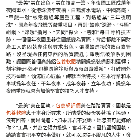
“最美”美在出色，美在技高一籌。年夜國工匠成績年
夜國重器。從港珠澳年夜橋、白鶴灘水電站、中國高鐵、
“華龍一號”核電機組等嚴重工程，到造船業“三年夜明
珠”、國產年夜飛機等嚴重項目，再到“蛟龍”深潛、“斗極”
組網、“嫦娥”攬月、“天問”探火、“羲和”每日等科技古
跡，一個個年夜國重器從圖紙變為實際，背后都離不開財
產工人的固執專注與尋求出色。張騰蛟焊接的數百臺管
路，沒呈現過任何東西的品質變亂；羅明浩破解系列困
難，讓國際首個高純鋁
包養軟體
精闢鍛造裝備勝利運轉；
劉宇輝研收回“飛機長途診斷與及時跟蹤體系”，打破國外
技巧壟斷。傾瀉匠心匠藝，練就盡活特技，在本行業和本
事域擔年夜任、干年夜事、成年夜器、立年夜功，鍛造年
夜國重器就會有加倍堅實的技巧人才支持。
“最美”美在固執，
包養網評價
美在踏踏實實。固執是
包養軟體
忠于本身所尋求、所酷愛的裴母笑著搖了搖頭，
沒有回答，而是問道：“如果非君不娶她，她怎麼可能嫁給
你？”工具，并為之傾力投進、奮斗不息。堅持堅韌固執，
踏踏實實把平常的事做好，就可以取得不服凡的人生，發