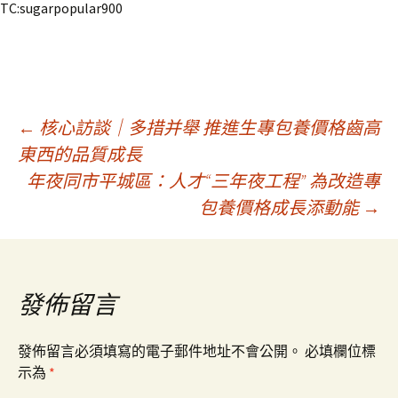
TC:sugarpopular900
文
←
核心訪談｜多措并舉 推進生專包養價格齒高
東西的品質成長
年夜同市平城區：人才“三年夜工程” 為改造專
章
包養價格成長添動能
→
導
覽
發佈留言
發佈留言必須填寫的電子郵件地址不會公開。
必填欄位標
示為
*