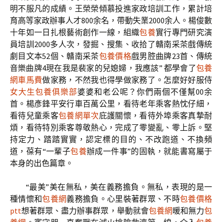
明不服凡的成績。王榮榮傾慕投進家政培訓工作，累計培
育高等家政辦事人才800余名，帶動失業2000余人。楊俊數
十年如一日扎根藝術創作一線，組織
包養
實行專門研究演
員培訓2000多人次，發掘、搜集、收拾了贛南采茶戲傳統
劇目文本52個、贛南采茶
包養價格
戲男腔曲牌23首、傳統
音樂曲牌4現在我是裴家的兒媳婦，我應該” 都學會了
包養
網車馬費
做家務，不然我也得學做家務了。怎麼好好服侍
女大生包養俱樂部
婆婆和老公呢？你們兩個不僅幫00余
首。楊彥鋒平安行車百萬公里，看待老年乘客熱忱仔細，
看待兒童乘客
包養網單次
庇護關懷，看待外埠乘客真摯耐
煩，看待特別乘客尊敬熱心，完成了零變亂、零上訴。堅
持定力、踏踏實實，認定標的目的、不改跑道、不換頻
道，葆有“一輩子
包養
辦成一件事”的固執，就能書寫屬于
本身的出色篇章。
“最美”美在無私，美在義務擔負。無私，表現的是一
種情懷和
包養網
義務擔負。心里裝著群眾、不時
包養價格
ptt
想著群眾、盡力辦事群眾，舉動就會
包養網
暖和無力
包