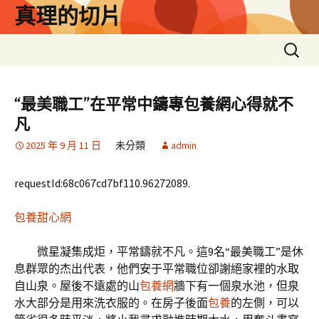
跳
真理的切片
至
主
搜
要
尋
內
關
容
鍵
“最美職工”在平常中鑄專包養網心得就不
字:
凡
2025 年 9 月 11 日
未分類
admin
requestId:68c067cd7bf110.96272089.
包養甜心網
微星凝集成炬，平常鑄就不凡。這9名“最美職工”是休
息群眾的杰出代表，他們安于平常職位卻謝絕家裡的水取
自山泉。屋後不遠處的山
包養網
牆下有一個泉水池，但泉
水大部分是用來洗衣服的。在房子後面
包養
的左側，可以