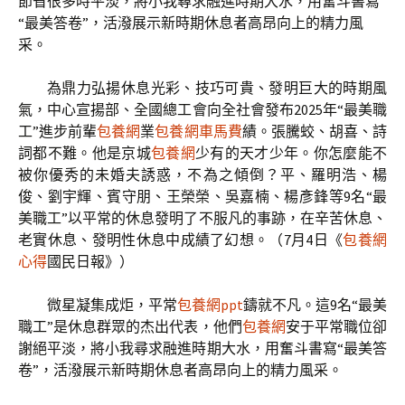
節省很多時平淡，將小我尋求融進時期大水，用奮斗書寫
“最美答卷”，活潑展示新時期休息者高昂向上的精力風
采。
為鼎力弘揚休息光彩、技巧可貴、發明巨大的時期風
氣，中心宣揚部、全國總工會向全社會發布2025年“最美職
工”進步前輩
包養網
業
包養網車馬費
績。張騰蛟、胡喜、詩
詞都不難。他是京城
包養網
少有的天才少年。你怎麼能不
被你優秀的未婚夫誘惑，不為之傾倒？平、羅明浩、楊
俊、劉宇輝、賓守朋、王榮榮、吳嘉楠、楊彥鋒等9名“最
美職工”以平常的休息發明了不服凡的事跡，在辛苦休息、
老實休息、發明性休息中成績了幻想。（7月4日《
包養網
心得
國民日報》）
微星凝集成炬，平常
包養網ppt
鑄就不凡。這9名“最美
職工”是休息群眾的杰出代表，他們
包養網
安于平常職位卻
謝絕平淡，將小我尋求融進時期大水，用奮斗書寫“最美答
卷”，活潑展示新時期休息者高昂向上的精力風采。