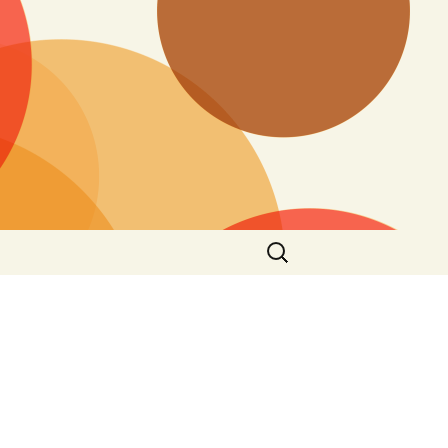
搜
尋
關
鍵
字: