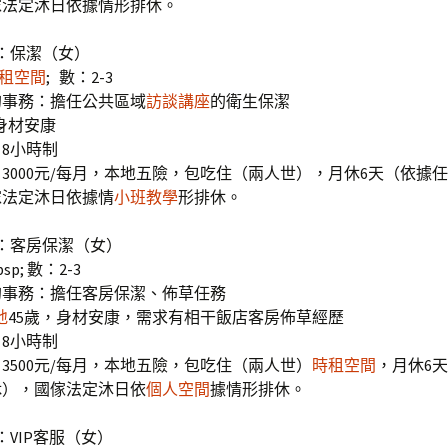
傢法定沐日依據情形排休。
：保潔（女）
租空間
; 數：2-3
的事務：擔任公共區域
訪談
講座
的衛生保潔
，身材安康
8小時制
3000元/每月，本地五險，包吃住（兩人世），月休6天（依據
傢法定沐日依據情
小班教學
形排休。
：客房保潔（女）
bsp; 數：2-3
的事務：擔任客房保潔、佈草任務
地
45歲，身材安康，需求有相干飯店客房佈草經歷
8小時制
3500元/每月，本地五險，包吃住（兩人世）
時租空間
，月休6
休），國傢法定沐日依
個人空間
據情形排休。
：VIP客服（女）