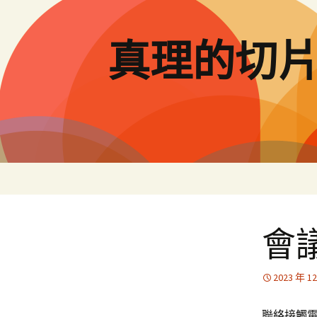
跳
至
主
真理的切
要
內
容
會
2023 年 1
聯絡接觸電環：