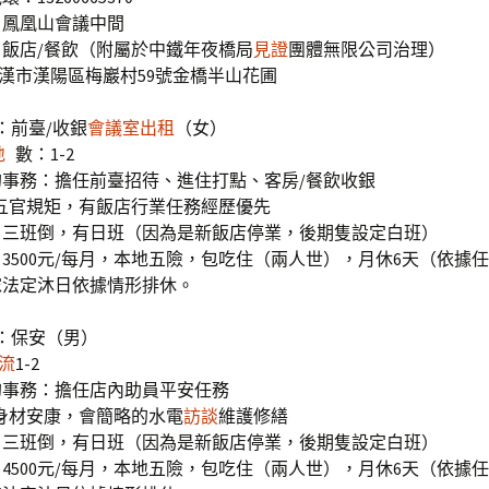
：鳳凰山會議中間
飯店/餐飲（附屬於中鐵年夜橋局
見證
團體無限公司治理）
漢市漢陽區梅巖村59號金橋半山花圃
：前臺/收銀
會議室出租
（女）
地
數：1-2
的事務：擔任前臺招待、進住打點、客房/餐飲收銀
歲，五官規矩，有飯店行業任務經歷優先
：三班倒，有日班（因為是新飯店停業，後期隻設定白班）
3500元/每月，本地五險，包吃住（兩人世），月休6天（依據
傢法定沐日依據情形排休。
：保安（男）
流
1-2
的事務：擔任店內助員平安任務
歲，身材安康，會簡略的水電
訪談
維護修繕
：三班倒，有日班（因為是新飯店停業，後期隻設定白班）
4500元/每月，本地五險，包吃住（兩人世），月休6天（依據