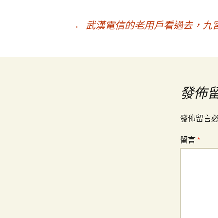
文
←
武漢電信的老用戶看過去，九
章
導
發佈
覽
發佈留言
留言
*