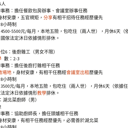
5人
的事務：擔任餐飲包房辦事、會議室辦事任務
歲，身材安康，五官規矩，
分享
有相干招待任務經歷優先
8小時制
4500-5500元/每月，本地五險，包吃住（兩人世），月休6天
，國傢法定沐日依據情形排休。
學
位6：後廚雜工（男女不限）
學
數：2-3
的事務：擔任後廚打雜相干任務
教場地
，身材安康，有相干任務經
會議室出租
歷優先
8小時制
3500元/每月，本地五險，包吃住（兩人世），月休6天（依據
傢法定沐日依據情形
教學
排休。
：湖北菜廚師（男）
2
的事務：協助廚師長，擔任頭爐相干任務
歲，身材安康，有相干任務經歷優先，必需善於湖北菜
8小時制