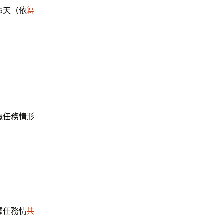
6天（依
舞
依據任務情形
據任務情
共