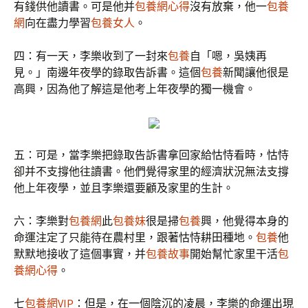
有錢供他讀書。可是他并
包養網心得
沒有放棄，他一
包養
網
向在盡力學習
包養女人
。
四：有一天，李樂收到了一封來
包養
自「嗯，吳姨再
見。」南邊年夜學的錄取告訴書。這個
包養
新聞讓他很是
高興，因為他了解這是他考上年夜學的獨一機會。
五：可是，當李樂把錄取告訴書拿回家給怙恃看時，怙恃
卻并不支撐他往讀書。他們覺得家里的經濟狀況無法支撐
他上年夜學，並且李樂還要顧及家里的生計。
六：李樂對
包養網
此
包養妹
很是掃
包養
興，他覺得本身的
命運注定了只能待在農村里，跟著怙恃耕田種地。
包養
他
默默地接收了這個事實，并
包養故事
開始幫忙家里干活
包
養網心得
。
七
包養網VIP
：但是，在一個陰沉的凌晨，李樂的命運出現