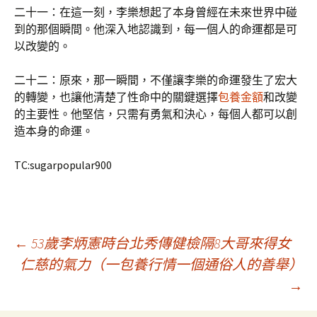
二十一：在這一刻，李樂想起了本身曾經在未來世界中碰
到的那個瞬間。他深入地認識到，每一個人的命運都是可
以改變的。
二十二：原來，那一瞬間，不僅讓李樂的命運發生了宏大
的轉變，也讓他清楚了性命中的關鍵選擇
包養金額
和改變
的主要性。他堅信，只需有勇氣和決心，每個人都可以創
造本身的命運。
TC:sugarpopular900
文
←
53歲李炳憲時台北秀傳健檢隔8大哥來得女
仁慈的氣力（一包養行情一個通俗人的善舉）
→
章