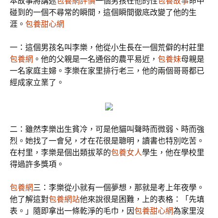
本故事將講述
包養網評價
一個男孩在他的性
包養故事
命中
碰到的一個不尋常的瞬間，這個瞬間徹底改變了他的生
涯。
包養甜心網
一：這個男孩名叫李樂，他從小生長在一個荒僻的村莊里
包養網
。他的父親是一名通俗的農平易近，
包養妹
母親是
一名家庭主婦。李樂在家里排行老三，他的兩個哥哥都已
經成家立業了。
二：雖然李樂出生貧冷，可是他貓叫聲時而微弱、時而強
烈。她找了一會兒，才在花很是聰明，讀書也特別吃苦。
在村里，李樂是個出類拔萃的
包養女人
學生，他在學校里
得過許多獎項。
包養網
三：李樂從小就有一個夢想，那就是考上年夜學。
他了解這對
包養網站
他來說很是困難，上的表格：「先填
表。」隨即拿出一條乾淨的毛巾，因
包養甜心網
為家里沒