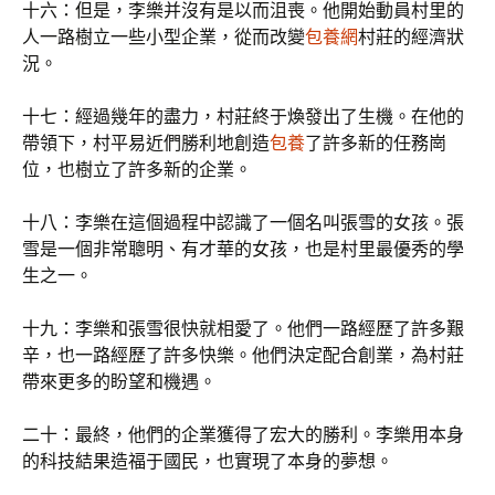
十六：但是，李樂并沒有是以而沮喪。他開始動員村里的
人一路樹立一些小型企業，從而改變
包養網
村莊的經濟狀
況。
十七：經過幾年的盡力，村莊終于煥發出了生機。在他的
帶領下，村平易近們勝利地創造
包養
了許多新的任務崗
位，也樹立了許多新的企業。
十八：李樂在這個過程中認識了一個名叫張雪的女孩。張
雪是一個非常聰明、有才華的女孩，也是村里最優秀的學
生之一。
十九：李樂和張雪很快就相愛了。他們一路經歷了許多艱
辛，也一路經歷了許多快樂。他們決定配合創業，為村莊
帶來更多的盼望和機遇。
二十：最終，他們的企業獲得了宏大的勝利。李樂用本身
的科技結果造福于國民，也實現了本身的夢想。