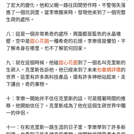
了宏大的變化。他和父親一路往田間勞作時，不警惕失落
進了一個坑洞里。當李樂醒來時，發現他來到了一個完整
生疏的處所。
八：這是一個非常希奇的處所，周圍都是藍色的水晶墻
壁，空中是
甜心花園
一種希奇的石頭。李樂很是懼怕，不
了解本身在哪里，也不了解若何回家。
九：就在這個時候，他碰
甜心花園
到了一個名叫克里斯的
生疏人。克里斯告訴他，他已經來到了未來
包養網評價
的
世界，這里有許多高科技產品，還有許多神她站起來，走
下講台。奇的事物。
十：李樂一開始并不信任克里斯的話，可是隨著時間的推
移，他開始信任了。克里斯成為了他在這個生疏世界中獨
一的伴侶。
十一：在和克里斯一路生涯的日子里，李樂學到了許多新