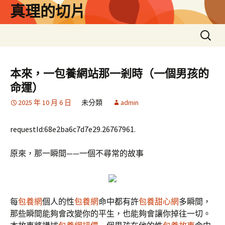
跳
真理的切片
至
主
搜
要
尋
內
關
容
鍵
本來，一包養網站那一剎時（一個男孩的
字:
命運）
2025 年 10 月 6 日
未分類
admin
requestId:68e2ba6c7d7e29.26767961.
原來，那一瞬間——一個不尋常的故事
每
包養網
個人的性
包養網
命中都有許
包養甜心網
多瞬間，
那些瞬間能夠會改變你的平生，也能夠會讓你掉往一切。