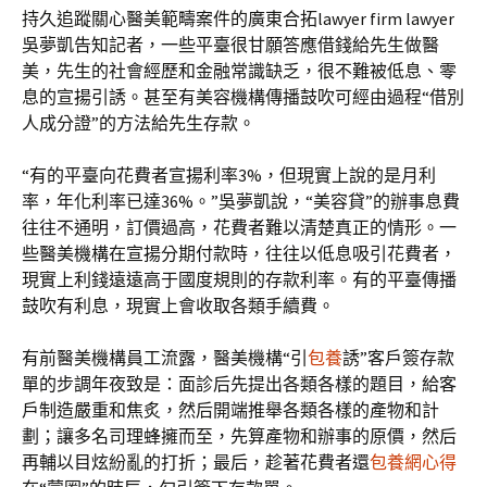
持久追蹤關心醫美範疇案件的廣東合拓lawyer firm lawyer
吳夢凱告知記者，一些平臺很甘願答應借錢給先生做醫
美，先生的社會經歷和金融常識缺乏，很不難被低息、零
息的宣揚引誘。甚至有美容機構傳播鼓吹可經由過程“借別
人成分證”的方法給先生存款。
“有的平臺向花費者宣揚利率3%，但現實上說的是月利
率，年化利率已達36%。”吳夢凱說，“美容貸”的辦事息費
往往不通明，訂價過高，花費者難以清楚真正的情形。一
些醫美機構在宣揚分期付款時，往往以低息吸引花費者，
現實上利錢遠遠高于國度規則的存款利率。有的平臺傳播
鼓吹有利息，現實上會收取各類手續費。
有前醫美機構員工流露，醫美機構“引
包養
誘”客戶簽存款
單的步調年夜致是：面診后先提出各類各樣的題目，給客
戶制造嚴重和焦炙，然后開端推舉各類各樣的產物和計
劃；讓多名司理蜂擁而至，先算產物和辦事的原價，然后
再輔以目炫紛亂的打折；最后，趁著花費者還
包養網心得