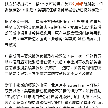
她立即提出貳言，稱“本身可按月向美容
包養網
院付款，但
謝絕存款”。隨后，美容院任務職員現場告訴已撤消存款。
過了不到一個月，這家美容院就開張了，申密斯的辦事被
轉至該美容院其他連鎖店。到新店后，她原告知需求新增
部門辦事項目才幹持續應用，原存款額度需調劑為每月約
1676元。申密斯這才發明，此前的“美容貸”還在持續，并
未撤消。
申密斯再主要求撤消套餐及存款營業。這一次，任務職員
稱12個月后可撤消后續套餐。其后，申密斯再次到該美容
院請求撤消后續套餐及“美容貸”。這時，美容院的回應版
主倒是：與第三方平臺簽署的存款協定不克不及撤消。
對于申密斯的經過的事況，北京京本lawyer firm 主任連年
夜有以為，美容機構在花費者不知情的情形下，私行打點
“美容貸”，且未明白告訴花費者增添辦事項目明細，不只
未盡到花費者權益維護律例定的“運營者應周全真正的告訴