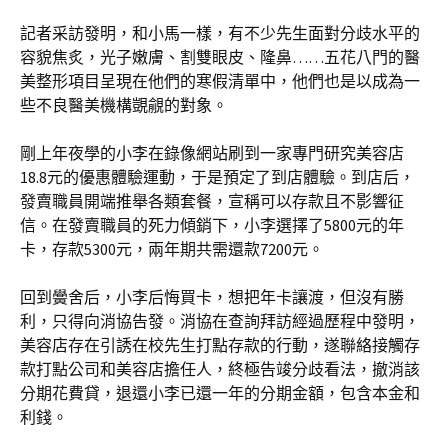
記者采訪發明，和小馬一樣，有不少先生面對分歧水平的
容貌焦炙，光子嫩膚、割雙眼皮、隆鼻……五花八門的醫
美整形項目呈現在他們的寒假清單中，他們也是以成為一
些不良醫美機構覬覦的對象。
剛上年夜學的小李在錄像網站刷到一家專門研究美容店
18.8元的優惠體驗運動，于是預定了到店體驗。到店后，
發賣職員開端推舉各類套餐，宣稱可以存款且不影響征
信。在發賣職員的死力傾銷下，小李選擇了5800元的年
卡，存款5300元，兩年期共需還款7200元。
回到黌舍后，小李后悔買卡，想把年卡讓渡，但沒有勝
利，只得向消協告發。消協在查詢拜訪經過歷程中發明，
美容店存在引誘在校先生打點存款的行動，遂聯絡接觸存
款打點公司和美容店擔任人，終極告竣分歧看法，撤消該
分期花費貸，退還小李已還一年的分期金額，包含本金和
利錢。