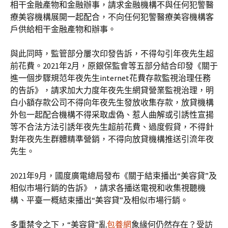
相干金融產物和金融辦事，請求金融機構不與任何犯警醫
療美容機構展開一起配合，不向任何犯警醫療美容機構客
戶供給相干金融產物和辦事。
與此同時，監管部分屢次印發告訴，不得勾引年夜先生超
前花費。2021年2月，原銀保監會等五部分結合印發《關于
進一個步驟規范年夜先生internet花費存款監視治理任務
的告訴》，請求加大力度年夜先生網貸營業監視治理，明
白小額存款公司不得向年夜先生發放收集存款，放貸機構
外包一起配合機構不得采取虛偽、惹人曲解或引誘性宣揚
等不合法方法引誘年夜先生超前花費、過度假貸，不得針
對年夜先生群體精準營銷，不得向放貸機構推送引流年夜
先生。
2021年9月，國度廣電總局發布《關于結束播出“美容貸”及
相似市場行銷的告訴》，請求各播送電視和收集視聽機
構、平臺一概結束播出“美容貸”及相似市場行銷。
多重禁令之下，“美容貸”亂
包養網
象緣何仍然存在？受訪