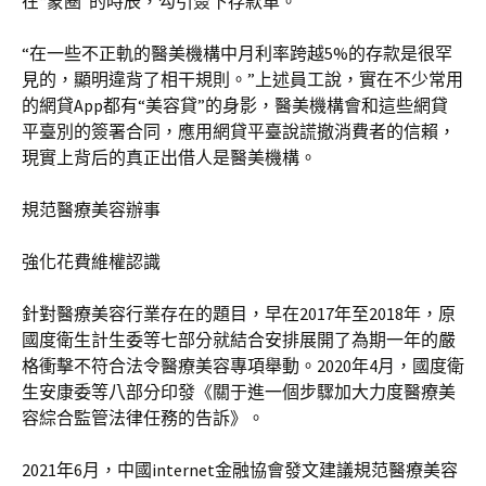
在“蒙圈”的時辰，勾引簽下存款單。
“在一些不正軌的醫美機構中月利率跨越5%的存款是很罕
見的，顯明違背了相干規則。”上述員工說，實在不少常用
的網貸App都有“美容貸”的身影，醫美機構會和這些網貸
平臺別的簽署合同，應用網貸平臺說謊撤消費者的信賴，
現實上背后的真正出借人是醫美機構。
規范醫療美容辦事
強化花費維權認識
針對醫療美容行業存在的題目，早在2017年至2018年，原
國度衛生計生委等七部分就結合安排展開了為期一年的嚴
格衝擊不符合法令醫療美容專項舉動。2020年4月，國度衛
生安康委等八部分印發《關于進一個步驟加大力度醫療美
容綜合監管法律任務的告訴》。
2021年6月，中國internet金融協會發文建議規范醫療美容