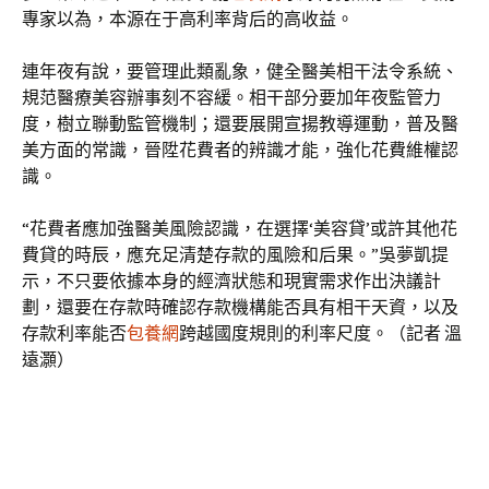
專家以為，本源在于高利率背后的高收益。
連年夜有說，要管理此類亂象，健全醫美相干法令系統、
規范醫療美容辦事刻不容緩。相干部分要加年夜監管力
度，樹立聯動監管機制；還要展開宣揚教導運動，普及醫
美方面的常識，晉陞花費者的辨識才能，強化花費維權認
識。
“花費者應加強醫美風險認識，在選擇‘美容貸’或許其他花
費貸的時辰，應充足清楚存款的風險和后果。”吳夢凱提
示，不只要依據本身的經濟狀態和現實需求作出決議計
劃，還要在存款時確認存款機構能否具有相干天資，以及
存款利率能否
包養網
跨越國度規則的利率尺度。（記者 溫
遠灝）