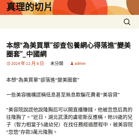
跳
真理的切片
至
主
搜
要
尋
內
關
容
鍵
本想“為美買單”卻查包養網心得落進“變美
字:
圈套”_中國網
2024 年 12 月 6 日
未分類
admin
本想“為美買單”卻落進“變美圈套”
一些美容機構謊稱低息甚至無息欺騙花費者“美容貸”
“美容院說謊他說隆胸后可以開直播賺錢，他被忽悠后真的
往隆胸了。”近日，湖北武漢的盧密斯反應稱，她19歲的兒
子（智力相當于5歲幼兒）在找任務經過歷程中，被美容院
“忽悠”存款3萬元隆胸。