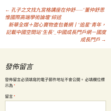
文
←
孔子之文找九宮格講座在仲舒——“董仲舒思
惟國際高端學術論壇”綜述
新華全媒＋甜心寶物查包養網丨“追星”青年，
章
記載中國空間站“生長”_中國成長門戶網－國度
成長門戶
→
導
覽
發佈留言
發佈留言必須填寫的電子郵件地址不會公開。
必填欄位標
示為
*
留言
*