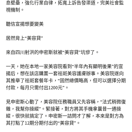
息壁壘，強化行業自律，拓寬上訴告發渠道，完美社會監
視機制。
聽信宣揚想要變美
居然背上“美容貸”
來自四川射洪的申密斯就被“美容貸”坑慘了。
一天，她在本地一家美容院看到“半年內有顯明後果”的宣
揚后，想在該店購置一套祛斑美容護膚辦事。美容院遂向
其推舉了祛斑套餐年卡，“固然總價略高，但可以選擇分期
付款，每月只需付出1200元”。
見申密斯心動了，美容院任務職員又先容稱，“法式稍微復
雜，我幫你操縱”。緊接著，對方將其手機拿曩昔一通操
縱，很快就搞定了。申密斯一詰問才了解，本來是對方為
其打點了12期分期付出的“美容貸”。