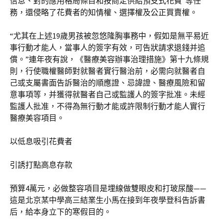
信息、對的應用格局條目和按商定供給預支式花費”等任
務，還侵略了花費者的知情權、選擇權及公正買賣權。
“尤其在上述19歲男孩被忽悠隆胸事務中，假如是無平易近
事行動才能人，當事人的簽字有效，可告狀請求退錢并追
償。”連年夜有說，《醫療美容辦事治理措施》第十九條規
則，行使職權醫師對就醫者實行醫治前，必需向就醫者自
己或支屬書面告訴醫治的順應證、忌諱證、醫療風險和留
意事項等，并獲得就醫者自己或監護人的簽字批准。未經
監護人批准，不得為無行動才能或許限制行動才能人實行
醫療美容項目。
以低息吸引花費者
引誘打點高息存款
預算4萬元，必做整容項目是埋線做雙眼皮和打玻尿酸——
這是北京某中學高三結業生小馬在接到年夜學登科告訴書
后，給本身立下的寒假目的。