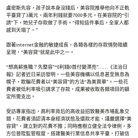
盧密斯先容，孩子說本身沒錢后，美容院推舉他向不正軌
平臺貸了3萬元，兩年利錢就要7000多元。在美容院的“引
誘”下，她兒子存款做了手術。“得知這件事后，全家人都
感到天塌了。”
跟著internet金融的敏捷成長，各類各樣的存款情勢陸續
呈現，“美容貸”就是此中之一。
“想高薪進職？先整容”“0利錢0首付變漂亮”……《法治日
報》記者近日采訪發明，一些美容機構以低息甚至無息為
幌子，欺騙花費者以“美容貸”的方法“為美買單”。一些花
費者被低利率吸引請求了存款，成果被收取各類項目的額
定所需支出。
受訪專家指出，高利率背后的高收益招致醫美市場亂象交
錯，花費者須認清本身經濟狀態及還款才能，謹嚴選擇“美
容貸”，建立對的花費不雅；同時應樹立健全法令律例，多
方位晉陞監管程度，搭建醫美行業信息共享平臺，打破信